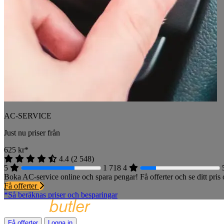
AC-SERVICE
Just nu priser från
625
kr*
4.4
(
2 548
)
5
1 718
4
Boka AC-service online och spara pengar! Få offerter och se ditt pri
Få offerter
*Så beräknas priser och besparingar
Få offerter
Logga in