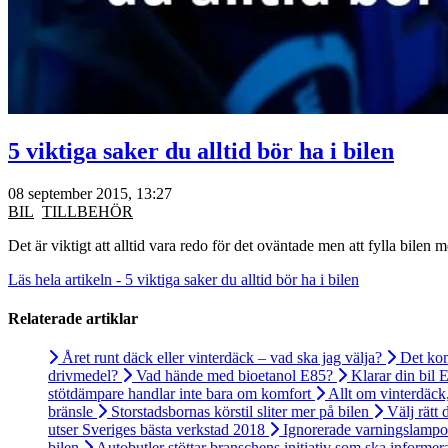
5 viktiga saker du alltid bör ha i bilen
08 september 2015, 13:27
BIL
TILLBEHÖR
Det är viktigt att alltid vara redo för det oväntade men att fylla bil
Läs hela artikeln - 5 viktiga saker du alltid bör ha i bilen
Relaterade artiklar
Året runt däck eller vinterdäck – vad ska jag välja?
Det kom
drivmedel?
Vad hände med bioetanol E85?
Klarar din bil 
stötdämpare handlar inte bara om komfort
Allt om vinterdäck
bränsle
Storstadsbornas körstil sliter mer på bilen
Välj rätt 
utser Sveriges bästa verkstad 2018
Ignorerade varningslampor
bilen
Autobutler stöttar branschens initiativ som ska informer