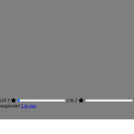
520
3
136
2
s omgående!
Läs mer