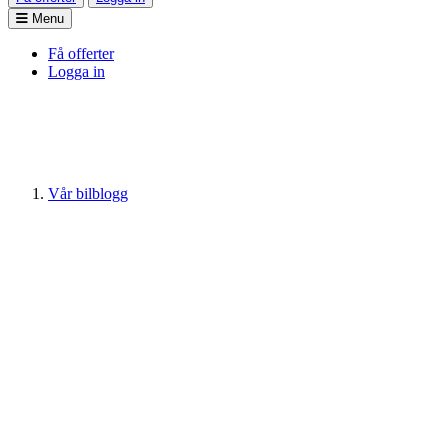
Menu
Få offerter
Logga in
Vår bilblogg