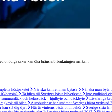
en med onödiga saker kan öka bränsleförbrukningen markant.
pletta höstpaketet
När ska kamremmen bytas?
När ska man byta ti
E10-bensin?
Ta bilen till Sveriges bästa bilverkstad
Inte godkänd vid
, sommardäck och helårsdäck – hjulbyte och däckbyte
Livsfarliga br
dragkrok till bilen
Autobutler.se har utnämnt Sveriges bästa verkstad 
 kan stå dig dyrt
Här är vinterns bästa biltillbehör
Sverige sista la
a om det fria verkstadsvalet
Sveriges bästa verkstad 2017
Få bästa 