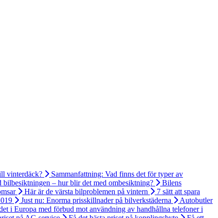
ll vinterdäck?
Sammanfattning: Vad finns det för typer av
 bilbesiktningen – hur blir det med ombesiktning?
Bilens
omsar
Här är de värsta bilproblemen på vintern
7 sätt att spara
2019
Just nu: Enorma prisskillnader på bilverkstäderna
Autobutler
ndet i Europa med förbud mot användning av handhållna telefoner i
priset på AC-service
Få det bästa priset på kopplingsbyte
Få ett