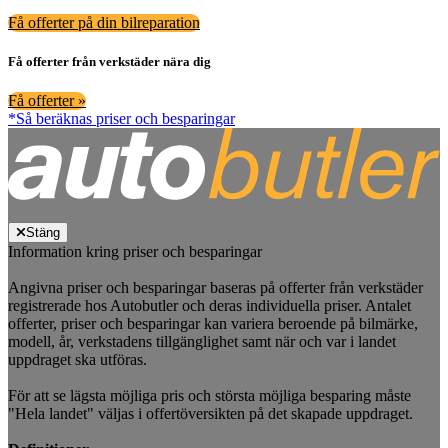
Få offerter på din bilreparation
Få offerter från verkstäder nära dig
Få offerter »
*Så beräknas priser och besparingar
Stäng
Information kring priser och besparingar
Angivna priser och besparingar baseras på offerter från verkstäder
registrerade hos Autobutler och deras individuella priser. Antalet
offerter, priser och besparingar kan variera beroende på bilmärke,
modell, år, verkstadens tillgänglighet samt när och var i landet
uppdraget ska utföras.
För att se lägsta möjliga pris och största möjliga besparing måste
"Hela landet" väljas i offertöversikten på det skapade uppdraget.