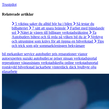
Trustpilot
Relaterade artiklar
5 viktiga saker du alltid bör ha i bilen
Så testar du
bilbatteriet
7 sätt att spara bränsle
Farligt med bländande
sol
Nätet är vägen till billigare verkstadsräkning
Ta
Autobutlers biltest och få reda på vilken bil du är
Verktyg
och utrustning som krävs för att öppna en bilverkstad
Tips
och trick som gör sommarkörningen bekvämare
bil
mekaniker
service
autobutler
pris
reparationer
vianor
autoexperten
suzuki
autobutler.se
priser
nissan
verkstadsportal
reperationer
vägassistans
verkstadskedja
online verkstadsportal
rostskydd
bilverkstad
lackarbete
vinterdäck
däck
hjulbyte
olja
glasarbete