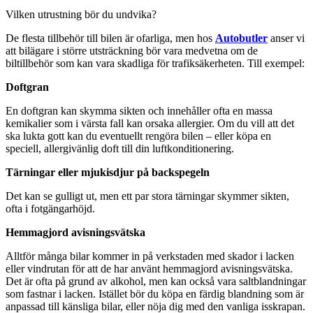
Vilken utrustning bör du undvika?
De flesta tillbehör till bilen är ofarliga, men hos
Autobutler
anser vi
att bilägare i större utsträckning bör vara medvetna om de
biltillbehör som kan vara skadliga för trafiksäkerheten. Till exempel:
Doftgran
En doftgran kan skymma sikten och innehåller ofta en massa
kemikalier som i värsta fall kan orsaka allergier. Om du vill att det
ska lukta gott kan du eventuellt rengöra bilen – eller köpa en
speciell, allergivänlig doft till din luftkonditionering.
Tärningar eller mjukisdjur på backspegeln
Det kan se gulligt ut, men ett par stora tärningar skymmer sikten,
ofta i fotgängarhöjd.
Hemmagjord avisningsvätska
Alltför många bilar kommer in på verkstaden med skador i lacken
eller vindrutan för att de har använt hemmagjord avisningsvätska.
Det är ofta på grund av alkohol, men kan också vara saltblandningar
som fastnar i lacken. Istället bör du köpa en färdig blandning som är
anpassad till känsliga bilar, eller nöja dig med den vanliga isskrapan.