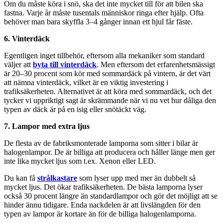
Om du måste köra i snö, ska det inte mycket till för att bilen ska
fastna. Varje år måste tusentals människor ringa efter hjälp. Ofta
behöver man bara skyffla 3–4 gånger innan ett hjul får fäste.
6. Vinterdäck
Egentligen inget tillbehör, eftersom alla mekaniker som standard
väljer att
byta till vinterdäck
. Men eftersom det erfarenhetsmässigt
är 20–30 procent som kör med sommardäck på vintern, är det värt
att nämna vinterdäck, vilket är en viktig investering i
trafiksäkerheten. Alternativet är att köra med sommardäck, och det
tycker vi uppriktigt sagt är skrämmande när vi nu vet hur dåliga den
typen av däck är på en isig eller snötäckt väg.
7. Lampor med extra ljus
De flesta av de fabriksmonterade lamporna som sitter i bilar är
halogenlampor. De är billiga att producera och håller länge men ger
inte lika mycket ljus som t.ex. Xenon eller LED.
Du kan få
strålkastare
som lyser upp med mer än dubbelt så
mycket ljus. Det ökar trafiksäkerheten. De bästa lamporna lyser
också 30 procent längre än standardlampor och gör det möjligt att se
hinder ännu tidigare. Enda nackdelen är att livslängden för den
typen av lampor är kortare än för de billiga halogenlamporna.