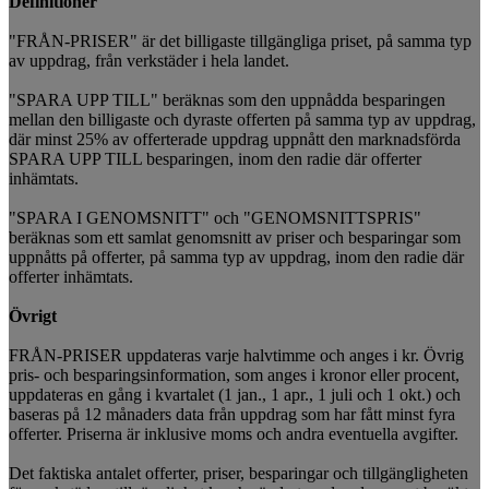
Definitioner
"FRÅN-PRISER" är det billigaste tillgängliga priset, på samma typ
av uppdrag, från verkstäder i hela landet.
"SPARA UPP TILL" beräknas som den uppnådda besparingen
mellan den billigaste och dyraste offerten på samma typ av uppdrag,
där minst 25% av offerterade uppdrag uppnått den marknadsförda
SPARA UPP TILL besparingen, inom den radie där offerter
inhämtats.
"SPARA I GENOMSNITT" och "GENOMSNITTSPRIS"
beräknas som ett samlat genomsnitt av priser och besparingar som
uppnåtts på offerter, på samma typ av uppdrag, inom den radie där
offerter inhämtats.
Övrigt
FRÅN-PRISER uppdateras varje halvtimme och anges i kr. Övrig
pris- och besparingsinformation, som anges i kronor eller procent,
uppdateras en gång i kvartalet (1 jan., 1 apr., 1 juli och 1 okt.) och
baseras på 12 månaders data från uppdrag som har fått minst fyra
offerter. Priserna är inklusive moms och andra eventuella avgifter.
Det faktiska antalet offerter, priser, besparingar och tillgängligheten