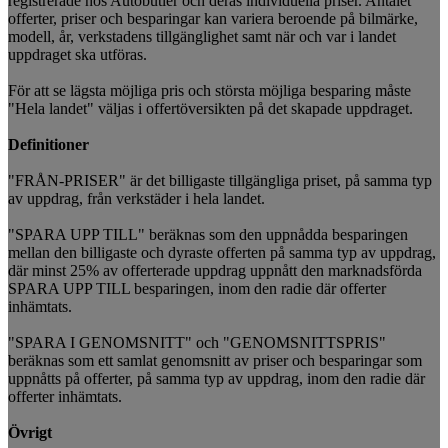
registrerade hos Autobutler och deras individuella priser. Antalet
offerter, priser och besparingar kan variera beroende på bilmärke,
modell, år, verkstadens tillgänglighet samt när och var i landet
uppdraget ska utföras.
För att se lägsta möjliga pris och största möjliga besparing måste
"Hela landet" väljas i offertöversikten på det skapade uppdraget.
Definitioner
"FRÅN-PRISER" är det billigaste tillgängliga priset, på samma typ
av uppdrag, från verkstäder i hela landet.
"SPARA UPP TILL" beräknas som den uppnådda besparingen
mellan den billigaste och dyraste offerten på samma typ av uppdrag,
där minst 25% av offerterade uppdrag uppnått den marknadsförda
SPARA UPP TILL besparingen, inom den radie där offerter
inhämtats.
"SPARA I GENOMSNITT" och "GENOMSNITTSPRIS"
beräknas som ett samlat genomsnitt av priser och besparingar som
uppnåtts på offerter, på samma typ av uppdrag, inom den radie där
offerter inhämtats.
Övrigt