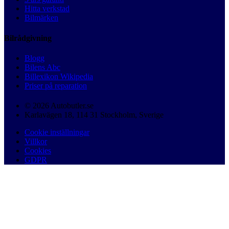
Hitta verkstad
Bilmärken
Bilrådgivning
Blogg
Bilens Abc
Billexikon Wikipedia
Priser på reparation
© 2026 Autobutler.se
Karlavägen 18, 114 31 Stockholm, Sverige
Cookie inställningar
Villkor
Cookies
GDPR