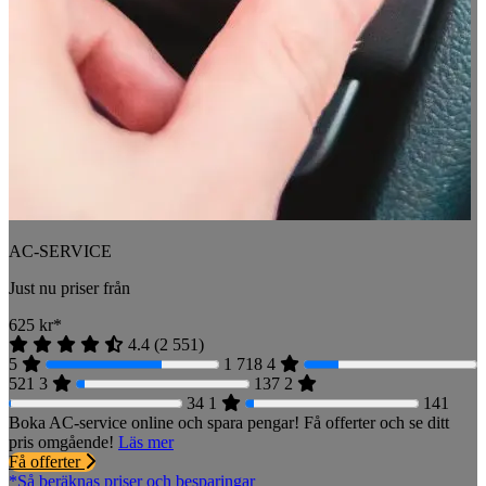
AC-SERVICE
Just nu priser från
625
kr*
4.4
(
2 551
)
5
1 718
4
521
3
137
2
34
1
141
Boka AC-service online och spara pengar! Få offerter och se ditt
pris omgående!
Läs mer
Få offerter
*Så beräknas priser och besparingar