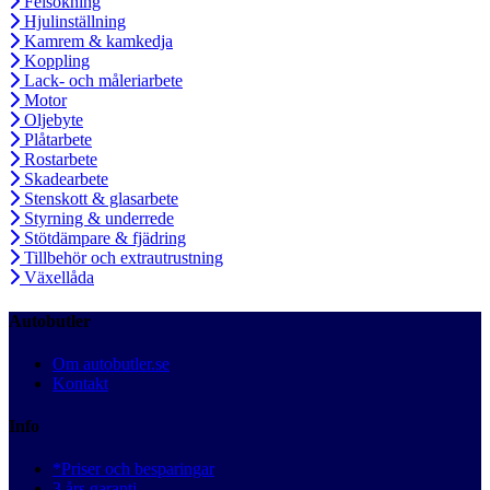
Felsökning
Hjulinställning
Kamrem & kamkedja
Koppling
Lack- och måleriarbete
Motor
Oljebyte
Plåtarbete
Rostarbete
Skadearbete
Stenskott & glasarbete
Styrning & underrede
Stötdämpare & fjädring
Tillbehör och extrautrustning
Växellåda
Autobutler
Om autobutler.se
Kontakt
Info
*Priser och besparingar
3 års garanti