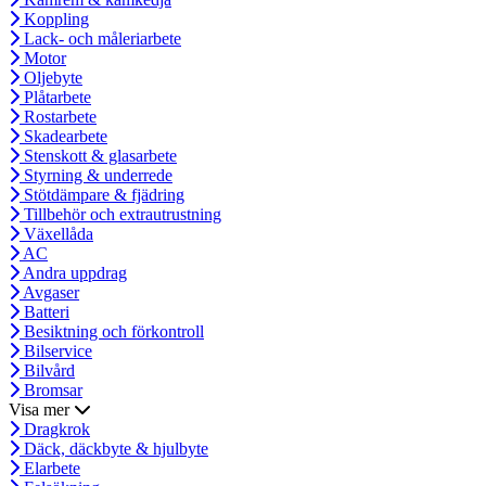
Koppling
Lack- och måleriarbete
Motor
Oljebyte
Plåtarbete
Rostarbete
Skadearbete
Stenskott & glasarbete
Styrning & underrede
Stötdämpare & fjädring
Tillbehör och extrautrustning
Växellåda
AC
Andra uppdrag
Avgaser
Batteri
Besiktning och förkontroll
Bilservice
Bilvård
Bromsar
Visa mer
Dragkrok
Däck, däckbyte & hjulbyte
Elarbete