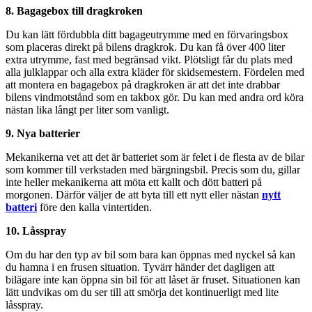
8. Bagagebox till dragkroken
Du kan lätt fördubbla ditt bagageutrymme med en förvaringsbox
som placeras direkt på bilens dragkrok. Du kan få över 400 liter
extra utrymme, fast med begränsad vikt. Plötsligt får du plats med
alla julklappar och alla extra kläder för skidsemestern. Fördelen med
att montera en bagagebox på dragkroken är att det inte drabbar
bilens vindmotstånd som en takbox gör. Du kan med andra ord köra
nästan lika långt per liter som vanligt.
9. Nya batterier
Mekanikerna vet att det är batteriet som är felet i de flesta av de bilar
som kommer till verkstaden med bärgningsbil. Precis som du, gillar
inte heller mekanikerna att möta ett kallt och dött batteri på
morgonen. Därför väljer de att byta till ett nytt eller nästan
nytt
batteri
före den kalla vintertiden.
10. Låsspray
Om du har den typ av bil som bara kan öppnas med nyckel så kan
du hamna i en frusen situation. Tyvärr händer det dagligen att
bilägare inte kan öppna sin bil för att låset är fruset. Situationen kan
lätt undvikas om du ser till att smörja det kontinuerligt med lite
låsspray.