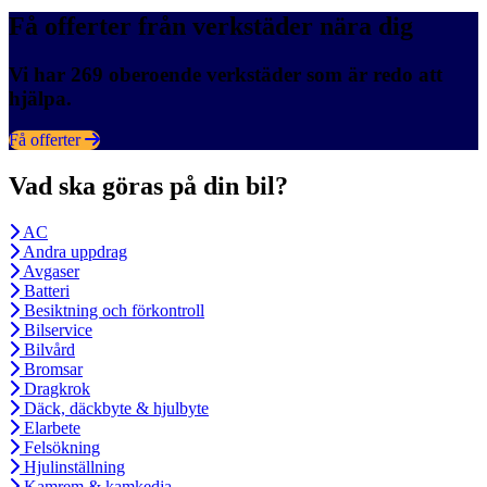
Få offerter från verkstäder nära dig
Vi har 269 oberoende verkstäder som är redo att
hjälpa.
Få offerter
Vad ska göras på din bil?
AC
Andra uppdrag
Avgaser
Batteri
Besiktning och förkontroll
Bilservice
Bilvård
Bromsar
Dragkrok
Däck, däckbyte & hjulbyte
Elarbete
Felsökning
Hjulinställning
Kamrem & kamkedja