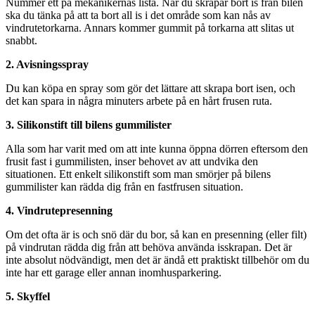
Nummer ett på mekanikernas lista. När du skrapar bort is från bilen
ska du tänka på att ta bort all is i det område som kan nås av
vindrutetorkarna. Annars kommer gummit på torkarna att slitas ut
snabbt.
2. Avisningsspray
Du kan köpa en spray som gör det lättare att skrapa bort isen, och
det kan spara in några minuters arbete på en hårt frusen ruta.
3. Silikonstift till bilens gummilister
Alla som har varit med om att inte kunna öppna dörren eftersom den
frusit fast i gummilisten, inser behovet av att undvika den
situationen. Ett enkelt silikonstift som man smörjer på bilens
gummilister kan rädda dig från en fastfrusen situation.
4. Vindrutepresenning
Om det ofta är is och snö där du bor, så kan en presenning (eller filt)
på vindrutan rädda dig från att behöva använda isskrapan. Det är
inte absolut nödvändigt, men det är ändå ett praktiskt tillbehör om du
inte har ett garage eller annan inomhusparkering.
5. Skyffel