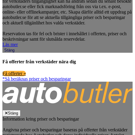
för verkstäders tillgänglighet kan ha ändrats sedan du senast besökte
autobutler.se eller fick marknadsföring från oss via t.ex. e-post,
online- eller offlinekampanjer, etc. Skapa därför alltid ett uppdrag på
autobutler.se för att se aktuella tillgängliga priser och besparingar
och aktuell tillgänlihet hos valda verkstäder.
Reservation tas för fel och brister i innehållet i offerten, priser och
beskrivningar samt för slutsålda reservdelar.
Läs mer
Stäng
Få offerter från verkstäder nära dig
Få offerter »
*Så beräknas priser och besparingar
Stäng
Information kring priser och besparingar
Angivna priser och besparingar baseras på offerter från verkstäder