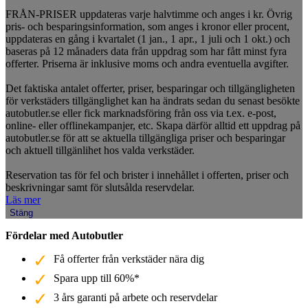
FRÅN-PRISER uppdateras varje halvtimme och anges i kr. Övrig
pris- och besparingsinformation, som anges i kronor eller procent,
uppdateras en gång i kvartalet (1 jan., 1 apr., 1 juli och 1 okt.) och
baseras på 12 månaders data från uppdrag som har fått minst fyra
offerter. Priserna är inklusive moms och andra eventuella avgifter.
Det faktiska antalet offerter, priser, besparingar och tillgängligheten
för verkstäders tillgänglighet kan ha ändrats sedan du senast besökte
autobutler.se eller fick marknadsföring från oss via t.ex. e-post,
online- eller offlinekampanjer, etc. Skapa därför alltid ett uppdrag på
autobutler.se för att se aktuella tillgängliga priser och besparingar
och aktuell tillgänlihet hos valda verkstäder.
Reservation tas för fel och brister i innehållet i offerten, priser och
beskrivningar samt för slutsålda reservdelar.
Läs mer
Stäng
Fördelar med Autobutler
Få offerter från verkstäder nära dig
Spara upp till 60%*
3 års garanti på arbete och reservdelar