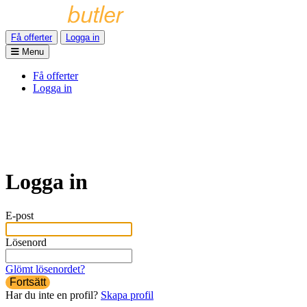
Få offerter
Logga in
Menu
Få offerter
Logga in
Logga in
E-post
Lösenord
Glömt lösenordet?
Fortsätt
Har du inte en profil?
Skapa profil