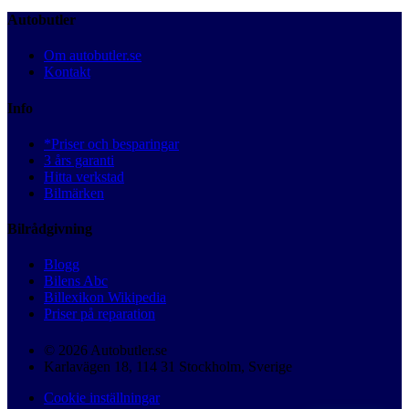
Autobutler
Om autobutler.se
Kontakt
Info
*Priser och besparingar
3 års garanti
Hitta verkstad
Bilmärken
Bilrådgivning
Blogg
Bilens Abc
Billexikon Wikipedia
Priser på reparation
© 2026 Autobutler.se
Karlavägen 18, 114 31 Stockholm, Sverige
Cookie inställningar