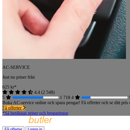
AC-SERVICE
Just nu priser från
625
kr*
4.4
(
2 548
)
5
1 718
4
Boka AC-service online och spara pengar! Få offerter och se ditt pri
Få offerter
*Så beräknas priser och besparingar
Få offerter
Logga in