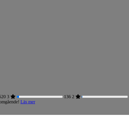
520
3
136
2
s omgående!
Läs mer