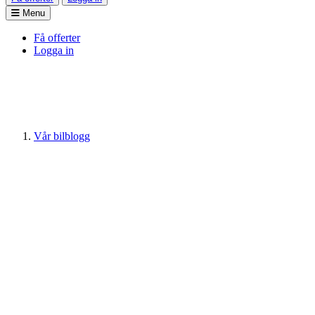
Menu
Få offerter
Logga in
Vår bilblogg