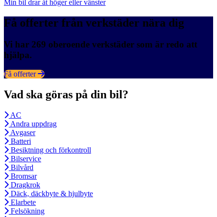
Min bil drar åt höger eller vänster
Få offerter från verkstäder nära dig
Vi har 269 oberoende verkstäder som är redo att
hjälpa.
Få offerter
Vad ska göras på din bil?
AC
Andra uppdrag
Avgaser
Batteri
Besiktning och förkontroll
Bilservice
Bilvård
Bromsar
Dragkrok
Däck, däckbyte & hjulbyte
Elarbete
Felsökning