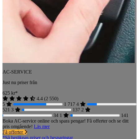
AC-SERVICE
Just nu priser från
625
kr*
4.4
(
2 550
)
5
1 717
4
521
3
137
2
34
1
141
Boka AC-service online och spara pengar! Få offerter och se ditt
pris omgående!
Läs mer
Få offerter
*Så beräknas priser och besparingar