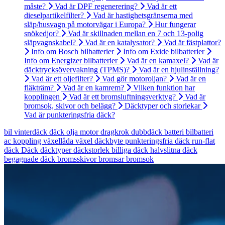
måste?
Vad är DPF regenerering?
Vad är ett
dieselpartikelfilter?
Vad är hastighetsgränserna med
släp/husvagn på motorvägar i Europa?
Hur fungerar
snökedjor?
Vad är skillnaden mellan en 7 och 13-polig
släpvagnskabel?
Vad är en katalysator?
Vad är fästplattor?
Info om Bosch bilbatterier
Info om Exide bilbatterier
Info om Energizer bilbatterier
Vad är en kamaxel?
Vad är
däcktrycksövervakning (TPMS)?
Vad är en hjulinställning?
Vad är ett oljefilter?
Vad gör motoroljan?
Vad är en
fläkträm?
Vad är en kamrem?
Vilken funktion har
kopplingen
Vad är ett bromsluftningsverktyg?
Vad är
bromsok, skivor och belägg?
Däcktyper och storlekar
Vad är punkteringsfria däck?
bil
vinterdäck
däck
olja
motor
dragkrok
dubbdäck
batteri
bilbatteri
ac
koppling
växellåda
växel
däckbyte
punkteringsfria däck
run-flat
däck
Däck
däcktyper
däckstorlek
billiga däck
halvslitna däck
begagnade däck
bromsskivor
bromsar
bromsok