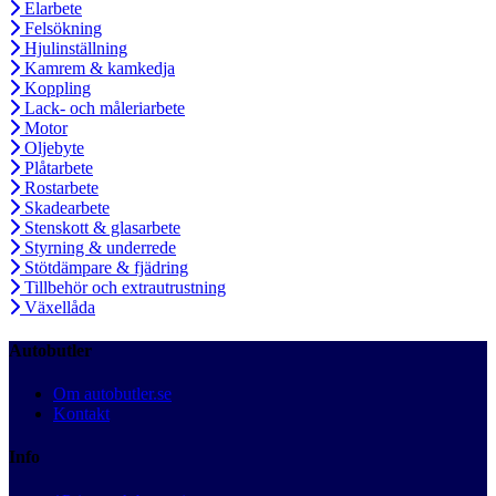
Elarbete
Felsökning
Hjulinställning
Kamrem & kamkedja
Koppling
Lack- och måleriarbete
Motor
Oljebyte
Plåtarbete
Rostarbete
Skadearbete
Stenskott & glasarbete
Styrning & underrede
Stötdämpare & fjädring
Tillbehör och extrautrustning
Växellåda
Autobutler
Om autobutler.se
Kontakt
Info