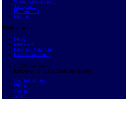
*Priser och besparingar
3 års garanti
Hitta verkstad
Bilmärken
Bilrådgivning
Blogg
Bilens Abc
Billexikon Wikipedia
Priser på reparation
© 2026 Autobutler.se
Karlavägen 18, 114 31 Stockholm, Sverige
Cookie inställningar
Villkor
Cookies
GDPR