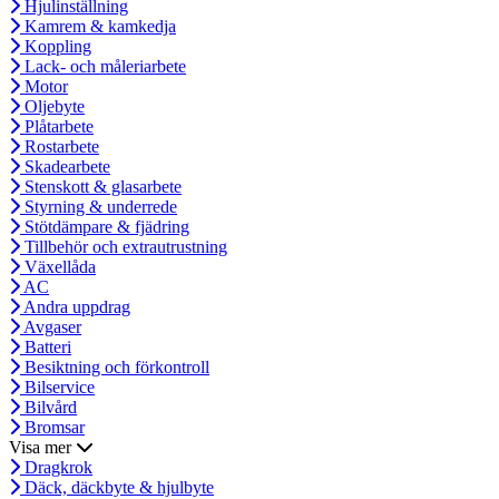
Hjulinställning
Kamrem & kamkedja
Koppling
Lack- och måleriarbete
Motor
Oljebyte
Plåtarbete
Rostarbete
Skadearbete
Stenskott & glasarbete
Styrning & underrede
Stötdämpare & fjädring
Tillbehör och extrautrustning
Växellåda
AC
Andra uppdrag
Avgaser
Batteri
Besiktning och förkontroll
Bilservice
Bilvård
Bromsar
Visa mer
Dragkrok
Däck, däckbyte & hjulbyte