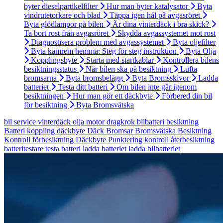
byter dieselpartikelfilter
Hur man byter katalysator
Byta
vindrutetorkare och blad
Täppa igen hål på avgasröret
Byta glödlampor på bilen
Är dina vinterdäck i bra skick?
Ta bort rost från avgasröret
Skydda avgassystemet mot rost
Diagnostisera problem med avgassystemet
Byta oljefilter
Byta kamrem hemma: Steg för steg instruktion
Byta Olja
Kopplingsbyte
Starta med startkablar
Kontrollera bilens
besiktningsstatus
När bilen ska på besiktning
Lufta
bromsarna
Byta bromsbelägg
Byta Bromsskivor
Ladda
batteriet
Testa ditt batteri
Om bilen inte går igenom
besiktningen
Hur man gör ett däckbyte
Förbered din bil
för besiktning
Byta Bromsvätska
bil
service
vinterdäck
olja
motor
dragkrok
bilbatteri
besiktning
Batteri
koppling
däckbyte
Däck
Bromsar
Bromsvätska
Besiktning
Kontroll
förbesiktning
Däckbyte
Punktering
kontroll
återbesiktning
batteritestare
testa batteri
ladda batteriet
ladda bilbatteriet