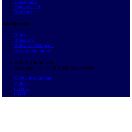
3 års garanti
Hitta verkstad
Bilmärken
Bilrådgivning
Blogg
Bilens Abc
Billexikon Wikipedia
Priser på reparation
© 2026 Autobutler.se
Karlavägen 18, 114 31 Stockholm, Sverige
Cookie inställningar
Villkor
Cookies
GDPR