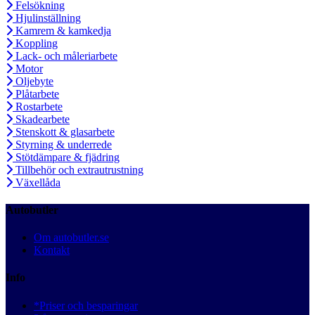
Felsökning
Hjulinställning
Kamrem & kamkedja
Koppling
Lack- och måleriarbete
Motor
Oljebyte
Plåtarbete
Rostarbete
Skadearbete
Stenskott & glasarbete
Styrning & underrede
Stötdämpare & fjädring
Tillbehör och extrautrustning
Växellåda
Autobutler
Om autobutler.se
Kontakt
Info
*Priser och besparingar