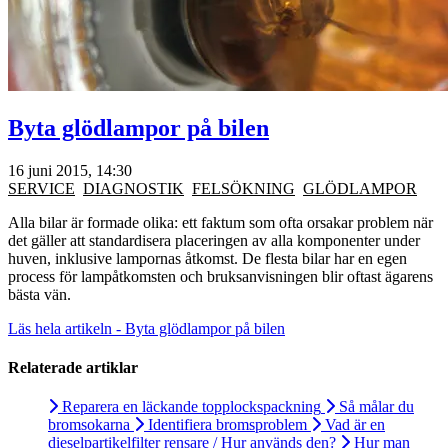
Byta glödlampor på bilen
16 juni 2015, 14:30
SERVICE
DIAGNOSTIK
FELSÖKNING
GLÖDLAMPOR
Alla bilar är formade olika: ett faktum som ofta orsakar problem när
det gäller att standardisera placeringen av alla komponenter under
huven, inklusive lampornas åtkomst. De flesta bilar har en egen
process för lampåtkomsten och bruksanvisningen blir oftast ägarens
bästa vän.
Läs hela artikeln - Byta glödlampor på bilen
Relaterade artiklar
Reparera en läckande topplockspackning
Så målar du
bromsokarna
Identifiera bromsproblem
Vad är en
dieselpartikelfilter rensare / Hur används den?
Hur man