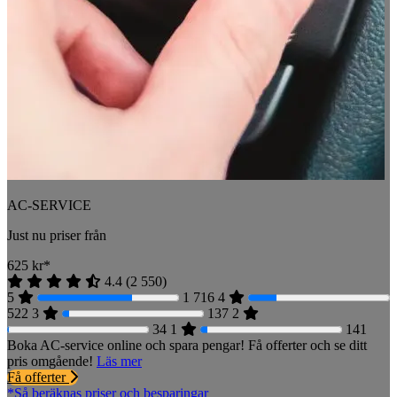
AC-SERVICE
Just nu priser från
625
kr*
4.4
(
2 550
)
5
1 716
4
522
3
137
2
34
1
141
Boka AC-service online och spara pengar! Få offerter och se ditt
pris omgående!
Läs mer
Få offerter
*Så beräknas priser och besparingar