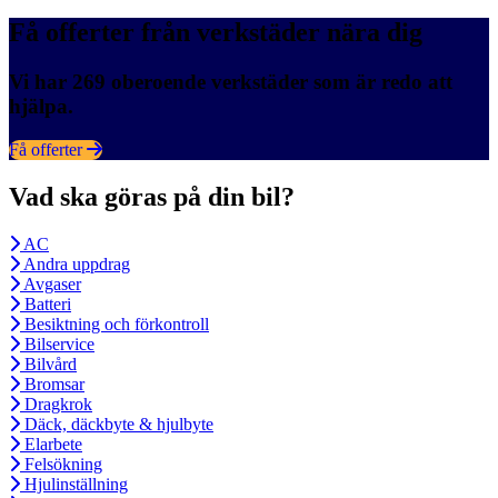
Få offerter från verkstäder nära dig
Vi har 269 oberoende verkstäder som är redo att
hjälpa.
Få offerter
Vad ska göras på din bil?
AC
Andra uppdrag
Avgaser
Batteri
Besiktning och förkontroll
Bilservice
Bilvård
Bromsar
Dragkrok
Däck, däckbyte & hjulbyte
Elarbete
Felsökning
Hjulinställning