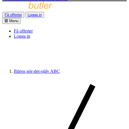
Få offerter
Logga in
Menu
Få offerter
Logga in
Bilens gör-det-själv ABC