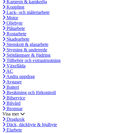
Kamrem & kamkedja
Koppling
Lack- och måleriarbete
Motor
Oljebyte
Plåtarbete
Rostarbete
Skadearbete
Stenskott & glasarbete
Styrning & underrede
Stötdämpare & fjädring
Tillbehör och extrautrustning
Växellåda
AC
Andra uppdrag
Avgaser
Batteri
Besiktning och förkontroll
Bilservice
Bilvård
Bromsar
Visa mer
Dragkrok
Däck, däckbyte & hjulbyte
Elarbete