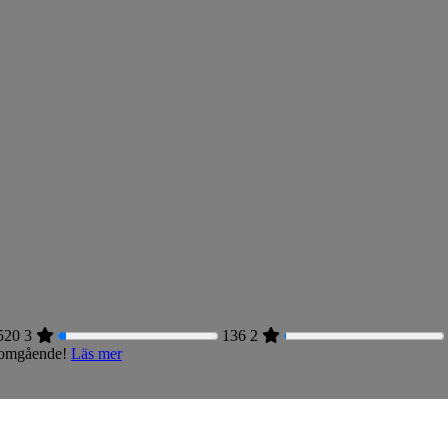
520
3
136
2
s omgående!
Läs mer