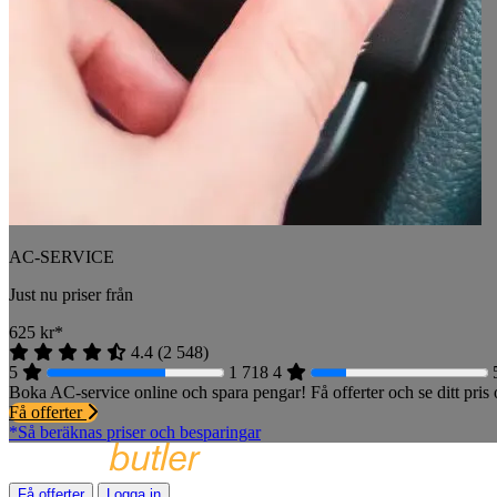
AC-SERVICE
Just nu priser från
625
kr*
4.4
(
2 548
)
5
1 718
4
Boka AC-service online och spara pengar! Få offerter och se ditt pri
Få offerter
*Så beräknas priser och besparingar
Få offerter
Logga in