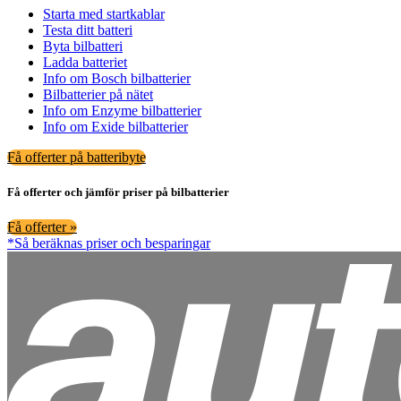
Starta med startkablar
Testa ditt batteri
Byta bilbatteri
Ladda batteriet
Info om Bosch bilbatterier
Bilbatterier på nätet
Info om Enzyme bilbatterier
Info om Exide bilbatterier
Få offerter på batteribyte
Få offerter och jämför priser på bilbatterier
Få offerter »
*Så beräknas priser och besparingar