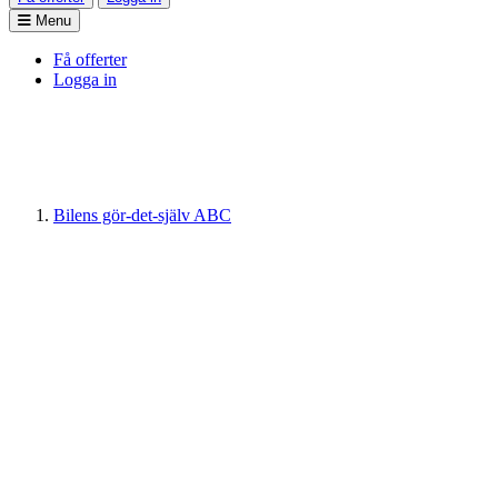
Menu
Få offerter
Logga in
Bilens gör-det-själv ABC