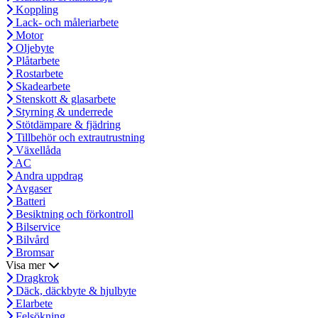
Koppling
Lack- och måleriarbete
Motor
Oljebyte
Plåtarbete
Rostarbete
Skadearbete
Stenskott & glasarbete
Styrning & underrede
Stötdämpare & fjädring
Tillbehör och extrautrustning
Växellåda
AC
Andra uppdrag
Avgaser
Batteri
Besiktning och förkontroll
Bilservice
Bilvård
Bromsar
Visa mer
Dragkrok
Däck, däckbyte & hjulbyte
Elarbete
Felsökning