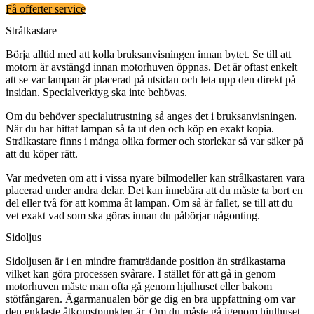
Få offerter service
Strålkastare
Börja alltid med att kolla bruksanvisningen innan bytet. Se till att
motorn är avstängd innan motorhuven öppnas. Det är oftast enkelt
att se var lampan är placerad på utsidan och leta upp den direkt på
insidan. Specialverktyg ska inte behövas.
Om du behöver specialutrustning så anges det i bruksanvisningen.
När du har hittat lampan så ta ut den och köp en exakt kopia.
Strålkastare finns i många olika former och storlekar så var säker på
att du köper rätt.
Var medveten om att i vissa nyare bilmodeller kan strålkastaren vara
placerad under andra delar. Det kan innebära att du måste ta bort en
del eller två för att komma åt lampan. Om så är fallet, se till att du
vet exakt vad som ska göras innan du påbörjar någonting.
Sidoljus
Sidoljusen är i en mindre framträdande position än strålkastarna
vilket kan göra processen svårare. I stället för att gå in genom
motorhuven måste man ofta gå genom hjulhuset eller bakom
stötfångaren. Ägarmanualen bör ge dig en bra uppfattning om var
den enklaste åtkomstpunkten är. Om du måste gå igenom hjulhuset