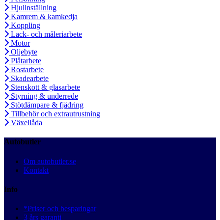
Hjulinställning
Kamrem & kamkedja
Koppling
Lack- och måleriarbete
Motor
Oljebyte
Plåtarbete
Rostarbete
Skadearbete
Stenskott & glasarbete
Styrning & underrede
Stötdämpare & fjädring
Tillbehör och extrautrustning
Växellåda
Autobutler
Om autobutler.se
Kontakt
Info
*Priser och besparingar
3 års garanti