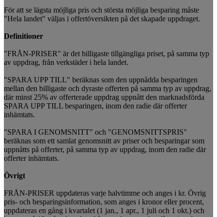
För att se lägsta möjliga pris och största möjliga besparing måste
"Hela landet" väljas i offertöversikten på det skapade uppdraget.
Definitioner
"FRÅN-PRISER" är det billigaste tillgängliga priset, på samma typ
av uppdrag, från verkstäder i hela landet.
"SPARA UPP TILL" beräknas som den uppnådda besparingen
mellan den billigaste och dyraste offerten på samma typ av uppdrag,
där minst 25% av offerterade uppdrag uppnått den marknadsförda
SPARA UPP TILL besparingen, inom den radie där offerter
inhämtats.
"SPARA I GENOMSNITT" och "GENOMSNITTSPRIS"
beräknas som ett samlat genomsnitt av priser och besparingar som
uppnåtts på offerter, på samma typ av uppdrag, inom den radie där
offerter inhämtats.
Övrigt
FRÅN-PRISER uppdateras varje halvtimme och anges i kr. Övrig
pris- och besparingsinformation, som anges i kronor eller procent,
uppdateras en gång i kvartalet (1 jan., 1 apr., 1 juli och 1 okt.) och