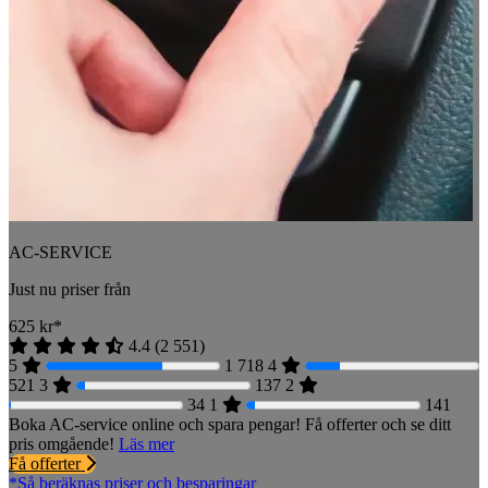
AC-SERVICE
Just nu priser från
625
kr*
4.4
(
2 551
)
5
1 718
4
521
3
137
2
34
1
141
Boka AC-service online och spara pengar! Få offerter och se ditt
pris omgående!
Läs mer
Få offerter
*Så beräknas priser och besparingar