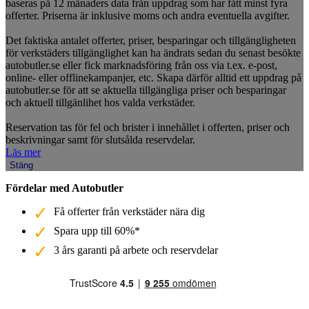
baseras på 12 månaders data från uppdrag som har fått minst fyra
offerter. Priserna är inklusive moms och andra eventuella avgifter.
Det faktiska antalet offerter, priser, besparingar och tillgängligheten
för verkstäders tillgänglighet kan ha ändrats sedan du senast besökte
autobutler.se eller fick marknadsföring från oss via t.ex. e-post,
online- eller offlinekampanjer, etc. Skapa därför alltid ett uppdrag på
autobutler.se för att se aktuella tillgängliga priser och besparingar
och aktuell tillgänlihet hos valda verkstäder.
Reservation tas för fel och brister i innehållet i offerten, priser och
beskrivningar samt för slutsålda reservdelar.
Läs mer
Stäng
Fördelar med Autobutler
Få offerter från verkstäder nära dig
Spara upp till 60%*
3 års garanti på arbete och reservdelar