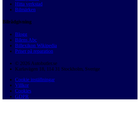
Hitta verkstad
Bilmärken
Bilrådgivning
Blogg
Bilens Abc
Billexikon Wikipedia
Priser på reparation
© 2026 Autobutler.se
Karlavägen 18, 114 31 Stockholm, Sverige
Cookie inställningar
Villkor
Cookies
GDPR