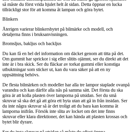
så måste du först vrida hjulet helt åt sidan. Detta öppnar en lucka
tillräckligt stor för att komma åt lampan och göra bytet.
Blinkers
Återigen varierar blinkersbytet på bilmärke och modell, och
detaljerna finns i bruksanvisningen.
Bromsljus, bakljus och backljus
Du kan få en hel del information om däcket genom att titta på det.
Om gummit har sprickor i sig eller slitits ojämnt, ser du direkt att det
inte är i bra skick. Ser du fläckar av torkat gummi eller konstiga
utbuktningar som sticker ut, kan du vara säker på att en ny
uppsättning behövs.
De flesta bilmärken och modeller har alla tre lampor staplade ovanpå
varandra och kan därför alla nås på samma sätt. Det första du ska
göra är att kolla plasten över lamporna på utsidan. Ser du små
skruvar så ska det gå att göra ett byta utan att gå in från insidan. Ser
du inte några skruvar så är det troligt att du bara kan komma åt
lamporna inifrån. Försök inte slita av locket om det inte finns
skruvar eller klara direktioner, det kan hända att plasten krossas och
bytet blir dyrare.
Ser du inga skruvar på utsidan så måste du oftast öppna