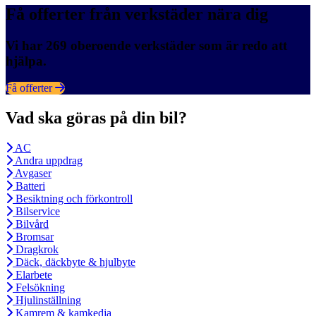
Få offerter från verkstäder nära dig
Vi har 269 oberoende verkstäder som är redo att
hjälpa.
Få offerter
Vad ska göras på din bil?
AC
Andra uppdrag
Avgaser
Batteri
Besiktning och förkontroll
Bilservice
Bilvård
Bromsar
Dragkrok
Däck, däckbyte & hjulbyte
Elarbete
Felsökning
Hjulinställning
Kamrem & kamkedja