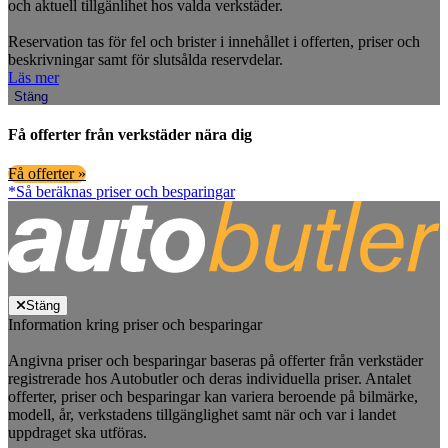
och aktuell tillgänlihet hos valda verkstäder.
Reservation tas för fel och brister i innehållet i offerten, priser och
beskrivningar samt för slutsålda reservdelar.
Läs mer
Stäng
Få offerter från verkstäder nära dig
Få offerter »
*Så beräknas priser och besparingar
Stäng
Information kring priser och besparingar
Angivna priser och besparingar baseras på offerter från verkstäder
registrerade hos Autobutler och deras individuella priser. Antalet
offerter, priser och besparingar kan variera beroende på bilmärke,
modell, år, verkstadens tillgänglighet samt när och var i landet
uppdraget ska utföras.