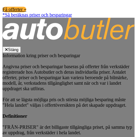
Få offerter »
*Så beräknas priser och besparingar
Stäng
Information kring priser och besparingar
Angivna priser och besparingar baseras på offerter från verkstäder
registrerade hos Autobutler och deras individuella priser. Antalet
offerter, priser och besparingar kan variera beroende på bilmärke,
modell, år, verkstadens tillgänglighet samt när och var i landet
uppdraget ska utföras.
För att se lägsta möjliga pris och största möjliga besparing måste
"Hela landet" väljas i offertöversikten på det skapade uppdraget.
Definitioner
"FRÅN-PRISER" är det billigaste tillgängliga priset, på samma typ
av uppdrag, från verkstäder i hela landet.