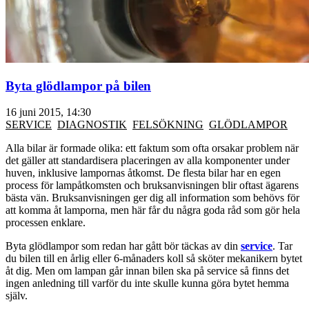
Byta glödlampor på bilen
16 juni 2015, 14:30
SERVICE
DIAGNOSTIK
FELSÖKNING
GLÖDLAMPOR
Alla bilar är formade olika: ett faktum som ofta orsakar problem när
det gäller att standardisera placeringen av alla komponenter under
huven, inklusive lampornas åtkomst. De flesta bilar har en egen
process för lampåtkomsten och bruksanvisningen blir oftast ägarens
bästa vän. Bruksanvisningen ger dig all information som behövs för
att komma åt lamporna, men här får du några goda råd som gör hela
processen enklare.
Byta glödlampor som redan har gått bör täckas av din
service
. Tar
du bilen till en årlig eller 6-månaders koll så sköter mekanikern bytet
åt dig. Men om lampan går innan bilen ska på service så finns det
ingen anledning till varför du inte skulle kunna göra bytet hemma
själv.