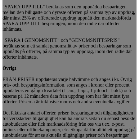
"SPARA UPP TILL" beräknas som den uppnådda besparingen
mellan den billigaste och dyraste offerten på samma typ av uppdrag,
där minst 25% av offerterade uppdrag uppnått den marknadsförda
SPARA UPP TILL besparingen, inom den radie där offerter
inhämtats.
"SPARA I GENOMSNITT" och "GENOMSNITTSPRIS"
beräknas som ett samlat genomsnitt av priser och besparingar som
uppnåtts på offerter, på samma typ av uppdrag, inom den radie där
offerter inhämtats.
Övrigt
FRÅN-PRISER uppdateras varje halvtimme och anges i kr. Övrig
pris- och besparingsinformation, som anges i kronor eller procent,
uppdateras en gång i kvartalet (1 jan., 1 apr., 1 juli och 1 okt.) och
baseras på 12 månaders data från uppdrag som har fått minst fyra
offerter. Priserna är inklusive moms och andra eventuella avgifter.
Det faktiska antalet offerter, priser, besparingar och tillgängligheten
för verkstäders tillgänglighet kan ha ändrats sedan du senast besökte
autobutler.se eller fick marknadsföring från oss via t.ex. e-post,
online- eller offlinekampanjer, etc. Skapa därför alltid ett uppdrag på
autobutler.se för att se aktuella tillgängliga priser och besparingar