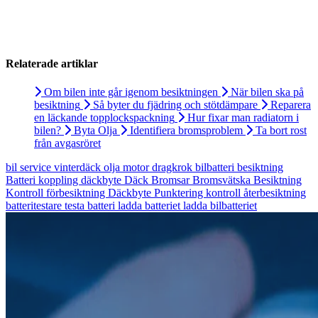
Relaterade artiklar
Om bilen inte går igenom besiktningen
När bilen ska på
besiktning
Så byter du fjädring och stötdämpare
Reparera
en läckande topplockspackning
Hur fixar man radiatorn i
bilen?
Byta Olja
Identifiera bromsproblem
Ta bort rost
från avgasröret
bil
service
vinterdäck
olja
motor
dragkrok
bilbatteri
besiktning
Batteri
koppling
däckbyte
Däck
Bromsar
Bromsvätska
Besiktning
Kontroll
förbesiktning
Däckbyte
Punktering
kontroll
återbesiktning
batteritestare
testa batteri
ladda batteriet
ladda bilbatteriet