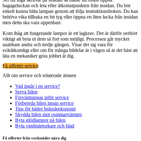
bagageluckan och leta efter åtkomstpunkten från insidan. Du bör
enkelt kunna hitta lampan genom att följa instruktionsboken. Du kan
behöva vika tillbaka en bit tyg eller öppna en liten lucka från insidan
men detta ska vara uppenbart.
Kom ihåg att fungerande lampor är ett lagkrav. Det är därför oerhört
viktigt att byta ut dem så fort som möjligt. Processen går mycket
snabbare andra och tredje gången. Visar det sig vara för
svåråtkomligt eller om för många bildelar är i vägen så är det bäst att
låta en mekaniker göra jobbet åt dig.
Få offerter service
Allt om service och relaterade ämnen
Vad ingår i en service?
Serva bilen
Förväntningar inför service
Förbereda bilen innan service
Tips för bättre bränsleekonomi
Skydda bilen mot osmmarvärmen
Byta glödlampor på bilen
Byta vindrutetorkare och blad
Få offerter från verkstäder nära dig