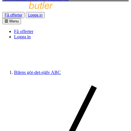
Få offerter
Logga in
Menu
Få offerter
Logga in
Bilens gör-det-själv ABC