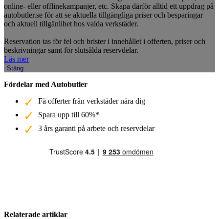
online- eller offlinekampanjer, etc. Skapa därför alltid ett uppdrag på
autobutler.se för att se aktuella tillgängliga priser och besparingar
och aktuell tillgänlihet hos valda verkstäder.
Reservation tas för fel och brister i innehållet i offerten, priser och
beskrivningar samt för slutsålda reservdelar.
Läs mer
Stäng
Fördelar med Autobutler
Få offerter från verkstäder nära dig
Spara upp till 60%*
3 års garanti på arbete och reservdelar
Relaterade artiklar