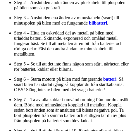
Steg 2 – Anslut den andra änden av pluskabeln till pluspolen
på bilen som ska ge kraft.
Steg 3 – Anslut den ena änden av minuskabeln (svart) till
minuspolen på bilen med ett fungerande
bilbatteri
.
Steg 4 – Hitta en oskyddad del av metall på bilen med
urladdat batteri. Skinande, exponerad och omålad metall
fungerar bäst. Se till att metallen är en bit ifrån batteriet och
rörliga delar. Fäst den andra ändan av minuskabeln till
metallbiten.
Steg 5 – Se till att det inte finns någon som står i närheten eller
rör batteriet, kablar eller bilarna.
Steg 6 – Starta motorn på bilen med fungerande
batteri
. Så
snart bilen har startat igång så kopplar du från startkablarna.
OBS! Stäng inte av bilen med det svaga batteriet!
Steg 7 – Ta av alla kablar i omvänd ordning från hur du anslöt
dem. Börja med minusänden kopplad till metallen. Koppla
sedan bort änden som är ansluten till bilens negativa pol. Ta
bort pluspolen från samma batteri och slutligen tar du av plus
från pluspolen på batteriet som blev laddat.
Steg 8 – Se till att du kör runt i 10-20 minuter efter att bilen