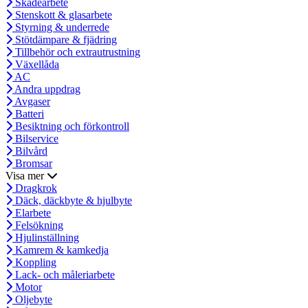
Skadearbete
Stenskott & glasarbete
Styrning & underrede
Stötdämpare & fjädring
Tillbehör och extrautrustning
Växellåda
AC
Andra uppdrag
Avgaser
Batteri
Besiktning och förkontroll
Bilservice
Bilvård
Bromsar
Visa mer
Dragkrok
Däck, däckbyte & hjulbyte
Elarbete
Felsökning
Hjulinställning
Kamrem & kamkedja
Koppling
Lack- och måleriarbete
Motor
Oljebyte