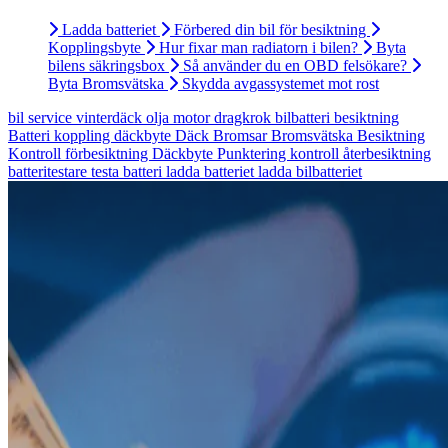
Ladda batteriet
Förbered din bil för besiktning
Kopplingsbyte
Hur fixar man radiatorn i bilen?
Byta
bilens säkringsbox
Så använder du en OBD felsökare?
Byta Bromsvätska
Skydda avgassystemet mot rost
bil
service
vinterdäck
olja
motor
dragkrok
bilbatteri
besiktning
Batteri
koppling
däckbyte
Däck
Bromsar
Bromsvätska
Besiktning
Kontroll
förbesiktning
Däckbyte
Punktering
kontroll
återbesiktning
batteritestare
testa batteri
ladda batteriet
ladda bilbatteriet