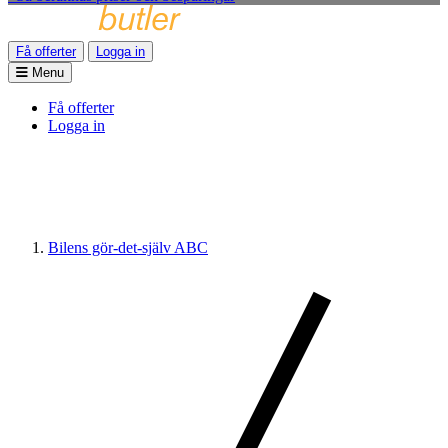
Få offerter
Logga in
Menu
Få offerter
Logga in
Bilens gör-det-själv ABC