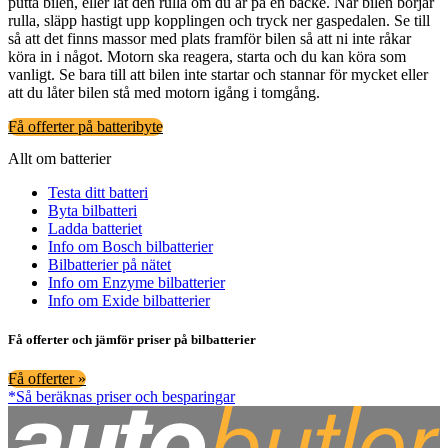
putta bilen, eller låt den rulla om du är på en backe. När bilen börjar
rulla, släpp hastigt upp kopplingen och tryck ner gaspedalen. Se till
så att det finns massor med plats framför bilen så att ni inte råkar
köra in i något. Motorn ska reagera, starta och du kan köra som
vanligt. Se bara till att bilen inte startar och stannar för mycket eller
att du låter bilen stå med motorn igång i tomgång.
Få offerter på batteribyte
Allt om batterier
Testa ditt batteri
Byta bilbatteri
Ladda batteriet
Info om Bosch bilbatterier
Bilbatterier på nätet
Info om Enzyme bilbatterier
Info om Exide bilbatterier
Få offerter och jämför priser på bilbatterier
Få offerter »
*Så beräknas priser och besparingar