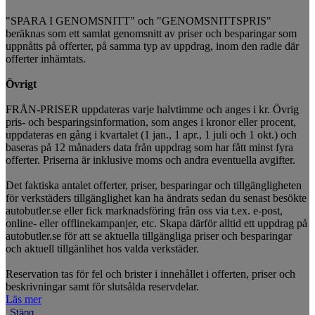
"SPARA I GENOMSNITT" och "GENOMSNITTSPRIS"
beräknas som ett samlat genomsnitt av priser och besparingar som
uppnåtts på offerter, på samma typ av uppdrag, inom den radie där
offerter inhämtats.
Övrigt
FRÅN-PRISER uppdateras varje halvtimme och anges i kr. Övrig
pris- och besparingsinformation, som anges i kronor eller procent,
uppdateras en gång i kvartalet (1 jan., 1 apr., 1 juli och 1 okt.) och
baseras på 12 månaders data från uppdrag som har fått minst fyra
offerter. Priserna är inklusive moms och andra eventuella avgifter.
Det faktiska antalet offerter, priser, besparingar och tillgängligheten
för verkstäders tillgänglighet kan ha ändrats sedan du senast besökte
autobutler.se eller fick marknadsföring från oss via t.ex. e-post,
online- eller offlinekampanjer, etc. Skapa därför alltid ett uppdrag på
autobutler.se för att se aktuella tillgängliga priser och besparingar
och aktuell tillgänlihet hos valda verkstäder.
Reservation tas för fel och brister i innehållet i offerten, priser och
beskrivningar samt för slutsålda reservdelar.
Läs mer
Stäng