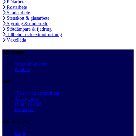
Plåtarbete
Rostarbete
Skadearbete
Stenskott & glasarbete
Styrning & underrede
Stötdämpare & fjädring
Tillbehör och extrautrustning
Växellåda
Autobutler
Om autobutler.se
Kontakt
Info
*Priser och besparingar
3 års garanti
Hitta verkstad
Bilmärken
Bilrådgivning
Blogg