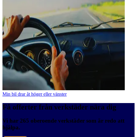
Min bil drar åt höger eller vänster
Få offerter från verkstäder nära dig
Vi har 265 oberoende verkstäder som är redo att
hjälpa.