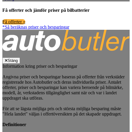
Få offerter och jämför priser på bilbatterier
Få offerter »
*Så beräknas priser och besparingar
Stäng
Information kring priser och besparingar
Angivna priser och besparingar baseras på offerter från verkstäder
registrerade hos Autobutler och deras individuella priser. Antalet
offerter, priser och besparingar kan variera beroende på bilmärke,
modell, år, verkstadens tillgänglighet samt när och var i landet
uppdraget ska utföras.
För att se lägsta möjliga pris och största möjliga besparing måste
"Hela landet" väljas i offertöversikten på det skapade uppdraget.
Definitioner