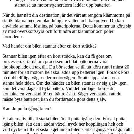
startat så att motorn/generatorn laddar upp batteriet.
När du har nått din destination, är det värt att rengöra klämmorna på
startkablarna med en blandning av vatten och bakpulver. Du kan
använda samma lösning på batteripolerna. Detta kommer att göra sig
av med överskottssyra och förhindra att klämmor och poler
korroderar.
Vad händer om bilen stannar efter en kort sträcka?
Stannar bilen igen efter en kort sträcka, kan du få göra om
processen. Gör då om processen och låt batterierna vara
ihopkopplade ett tag till. Du bör sedan se till att köra runt i minst 20
minuter för att motorn helt ska ladda upp batteriet igen. Försök köra
på dubbelfiliga vägar eller motorvägen för att slippa starta och
stanna hela tiden. Om det händer att bilen stannar av sig själv igen,
kan det vara dags att byta batteri. Vid det här laget borde du
kontakta en verkstad för en bättre åsikt. Säger verkstaden att du
måste byta batteriet, kan du fortfarande göra detta själv.
Kan du putta igång bilen?
Ett alternativ till att starta bilen är att putta igång den. För att putta
igång bilen, sätt den i andra växel, tryck ner kopplingen helt och
vrid nyckeln till det sista läget innan bilen startar igång. Få någon att