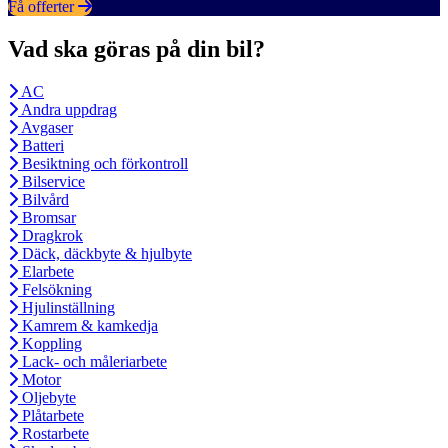
Få offerter
Vad ska göras på din bil?
AC
Andra uppdrag
Avgaser
Batteri
Besiktning och förkontroll
Bilservice
Bilvård
Bromsar
Dragkrok
Däck, däckbyte & hjulbyte
Elarbete
Felsökning
Hjulinställning
Kamrem & kamkedja
Koppling
Lack- och måleriarbete
Motor
Oljebyte
Plåtarbete
Rostarbete