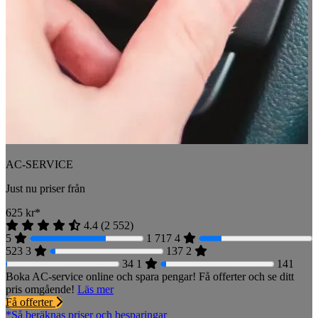
AC-SERVICE
Just nu priser från
625
kr*
4.4
(
2 552
)
5
1 717
4
523
3
137
2
34
1
141
Boka AC-service online och spara pengar! Få offerter och se ditt
pris omgående!
Läs mer
Få offerter
*Så beräknas priser och besparingar