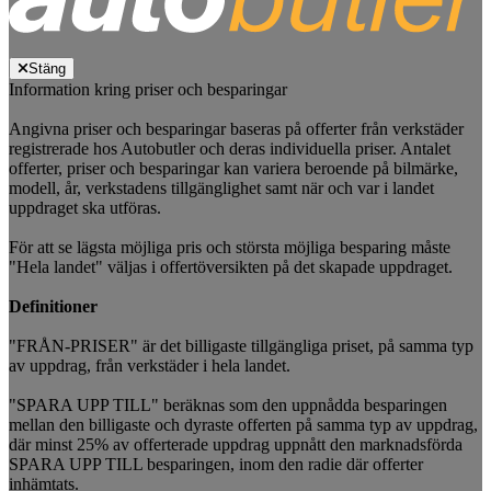
Stäng
Information kring priser och besparingar
Angivna priser och besparingar baseras på offerter från verkstäder
registrerade hos Autobutler och deras individuella priser. Antalet
offerter, priser och besparingar kan variera beroende på bilmärke,
modell, år, verkstadens tillgänglighet samt när och var i landet
uppdraget ska utföras.
För att se lägsta möjliga pris och största möjliga besparing måste
"Hela landet" väljas i offertöversikten på det skapade uppdraget.
Definitioner
"FRÅN-PRISER" är det billigaste tillgängliga priset, på samma typ
av uppdrag, från verkstäder i hela landet.
"SPARA UPP TILL" beräknas som den uppnådda besparingen
mellan den billigaste och dyraste offerten på samma typ av uppdrag,
där minst 25% av offerterade uppdrag uppnått den marknadsförda
SPARA UPP TILL besparingen, inom den radie där offerter
inhämtats.