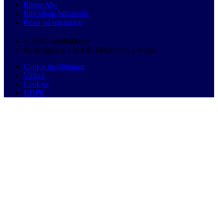
Bilens Abc
Billexikon Wikipedia
Priser på reparation
© 2026 Autobutler.se
Karlavägen 18, 114 31 Stockholm, Sverige
Cookie inställningar
Villkor
Cookies
GDPR