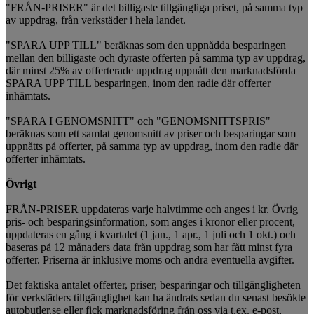
"FRÅN-PRISER" är det billigaste tillgängliga priset, på samma typ
av uppdrag, från verkstäder i hela landet.
"SPARA UPP TILL" beräknas som den uppnådda besparingen
mellan den billigaste och dyraste offerten på samma typ av uppdrag,
där minst 25% av offerterade uppdrag uppnått den marknadsförda
SPARA UPP TILL besparingen, inom den radie där offerter
inhämtats.
"SPARA I GENOMSNITT" och "GENOMSNITTSPRIS"
beräknas som ett samlat genomsnitt av priser och besparingar som
uppnåtts på offerter, på samma typ av uppdrag, inom den radie där
offerter inhämtats.
Övrigt
FRÅN-PRISER uppdateras varje halvtimme och anges i kr. Övrig
pris- och besparingsinformation, som anges i kronor eller procent,
uppdateras en gång i kvartalet (1 jan., 1 apr., 1 juli och 1 okt.) och
baseras på 12 månaders data från uppdrag som har fått minst fyra
offerter. Priserna är inklusive moms och andra eventuella avgifter.
Det faktiska antalet offerter, priser, besparingar och tillgängligheten
för verkstäders tillgänglighet kan ha ändrats sedan du senast besökte
autobutler.se eller fick marknadsföring från oss via t.ex. e-post,