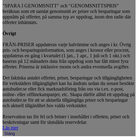
"SPARA I GENOMSNITT" och "GENOMSNITTSPRIS"
beräknas som ett samlat genomsnitt av priser och besparingar som
uppnåtts på offerter, på samma typ av uppdrag, inom den radie där
offerter inhämtats.
Övrigt
FRÅN-PRISER uppdateras varje halvtimme och anges i kr. Övrig
pris- och besparingsinformation, som anges i kronor eller procent,
uppdateras en gång i kvartalet (1 jan., 1 apr., 1 juli och 1 okt.) och
baseras på 12 månaders data från uppdrag som har fått minst fyra
offerter. Priserna är inklusive moms och andra eventuella avgifter.
Det faktiska antalet offerter, priser, besparingar och tillgängligheten
för verkstäders tillgänglighet kan ha ändrats sedan du senast besökte
autobutler.se eller fick marknadsföring från oss via t.ex. e-post,
online- eller offlinekampanjer, etc. Skapa därför alltid ett uppdrag på
autobutler.se för att se aktuella tillgängliga priser och besparingar
och aktuell tillgänlihet hos valda verkstäder.
Reservation tas för fel och brister i innehållet i offerten, priser och
beskrivningar samt för slutsålda reservdelar.
Läs mer
Stäng