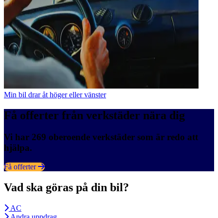
Min bil drar åt höger eller vänster
Få offerter från verkstäder nära dig
Vi har 269 oberoende verkstäder som är redo att
hjälpa.
Få offerter
Vad ska göras på din bil?
AC
Andra uppdrag