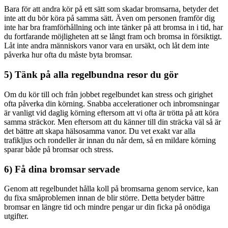
Bara för att andra kör på ett sätt som skadar bromsarna, betyder det
inte att du bör köra på samma sätt. Även om personen framför dig
inte har bra framförhållning och inte tänker på att bromsa in i tid, har
du fortfarande möjligheten att se långt fram och bromsa in försiktigt.
Låt inte andra människors vanor vara en ursäkt, och låt dem inte
påverka hur ofta du måste byta bromsar.
5) Tänk på alla regelbundna resor du gör
Om du kör till och från jobbet regelbundet kan stress och girighet
ofta påverka din körning. Snabba accelerationer och inbromsningar
är vanligt vid daglig körning eftersom att vi ofta är trötta på att köra
samma sträckor. Men eftersom att du känner till din sträcka väl så är
det bättre att skapa hälsosamma vanor. Du vet exakt var alla
trafikljus och rondeller är innan du når dem, så en mildare körning
sparar både på bromsar och stress.
6) Få dina bromsar servade
Genom att regelbundet hålla koll på bromsarna genom service, kan
du fixa småproblemen innan de blir större. Detta betyder bättre
bromsar en längre tid och mindre pengar ur din ficka på onödiga
utgifter.