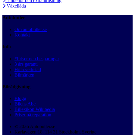
Tillbehör och extrautrustning
Växellåda
Autobutler
Om autobutler.se
Kontakt
Info
*Priser och besparingar
3 års garanti
Hitta verkstad
Bilmärken
Bilrådgivning
Blogg
Bilens Abc
Billexikon Wikipedia
Priser på reparation
© 2026 Autobutler.se
Karlavägen 18, 114 31 Stockholm, Sverige