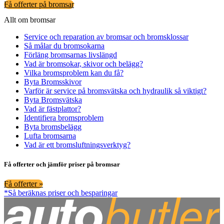
Få offerter på bromsar
Allt om bromsar
Service och reparation av bromsar och bromsklossar
Så målar du bromsokarna
Förläng bromsarnas livslängd
Vad är bromsokar, skivor och belägg?
Vilka bromsproblem kan du få?
Byta Bromsskivor
Varför är service på bromsvätska och hydraulik så viktigt?
Byta Bromsvätska
Vad är fästplattor?
Identifiera bromsproblem
Byta bromsbelägg
Lufta bromsarna
Vad är ett bromsluftningsverktyg?
Få offerter och jämför priser på bromsar
Få offerter »
*Så beräknas priser och besparingar