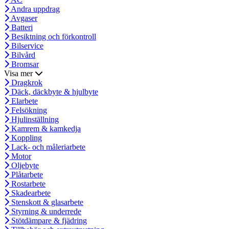
Andra uppdrag
Avgaser
Batteri
Besiktning och förkontroll
Bilservice
Bilvård
Bromsar
Visa mer
Dragkrok
Däck, däckbyte & hjulbyte
Elarbete
Felsökning
Hjulinställning
Kamrem & kamkedja
Koppling
Lack- och måleriarbete
Motor
Oljebyte
Plåtarbete
Rostarbete
Skadearbete
Stenskott & glasarbete
Styrning & underrede
Stötdämpare & fjädring