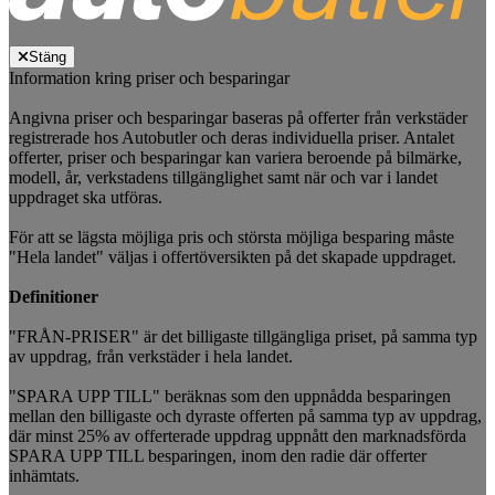
Stäng
Information kring priser och besparingar
Angivna priser och besparingar baseras på offerter från verkstäder
registrerade hos Autobutler och deras individuella priser. Antalet
offerter, priser och besparingar kan variera beroende på bilmärke,
modell, år, verkstadens tillgänglighet samt när och var i landet
uppdraget ska utföras.
För att se lägsta möjliga pris och största möjliga besparing måste
"Hela landet" väljas i offertöversikten på det skapade uppdraget.
Definitioner
"FRÅN-PRISER" är det billigaste tillgängliga priset, på samma typ
av uppdrag, från verkstäder i hela landet.
"SPARA UPP TILL" beräknas som den uppnådda besparingen
mellan den billigaste och dyraste offerten på samma typ av uppdrag,
där minst 25% av offerterade uppdrag uppnått den marknadsförda
SPARA UPP TILL besparingen, inom den radie där offerter
inhämtats.