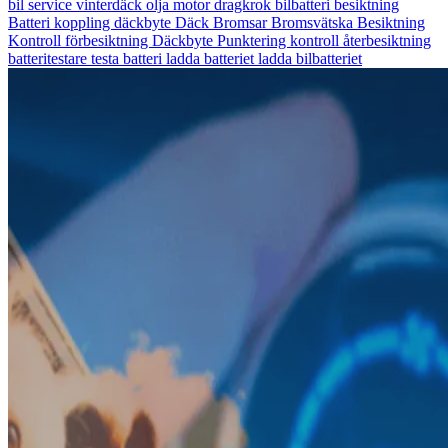
bil
service
vinterdäck
olja
motor
dragkrok
bilbatteri
besiktning
Batteri
koppling
däckbyte
Däck
Bromsar
Bromsvätska
Besiktning
Kontroll
förbesiktning
Däckbyte
Punktering
kontroll
återbesiktning
batteritestare
testa batteri
ladda batteriet
ladda bilbatteriet