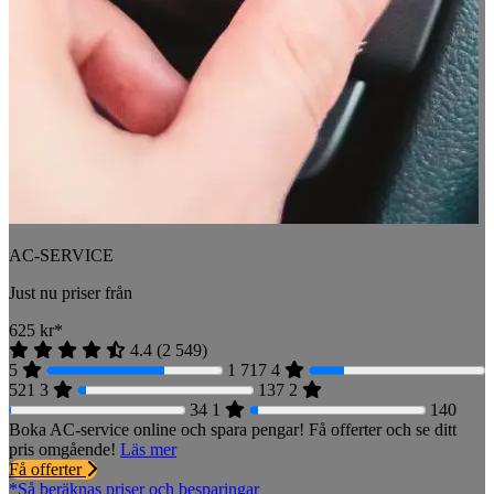
AC-SERVICE
Just nu priser från
625
kr*
4.4
(
2 549
)
5
1 717
4
521
3
137
2
34
1
140
Boka AC-service online och spara pengar! Få offerter och se ditt
pris omgående!
Läs mer
Få offerter
*Så beräknas priser och besparingar