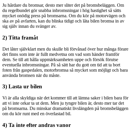
Ju hårdare du bromsar, desto mer sliter det på bromsbeläggen. Om
du regelbundet gör snabba inbromsningar i hög hastighet så sätts
mycket onödig press på bromsarna. Om du kör på motorvägen och
ska av på avfarten, kan du blinka tidigt och låta bilen bromsa in av
sig själv innan du svänger av.
2) Titta framåt
Det låter självklart men du skulle bli förvånad över hur många förare
det finns som inte är fullt medvetna om vad som händer framför
dem. Se till att hålla uppmärksamheten uppe och försök förutse
eventuella inbromsningar. På så sätt har du gott om tid att ta bort
foten från gaspedalen, motorbromsa så mycket som möjligt och bara
använda bromsen när du måste.
3) Lasta ur bilen
Vi är alla skyldiga när det kommer till att lämna saker i bilen bara för
att vi inte orkar ta ut dem. Men ju tyngre bilen är, desto mer tar det
på bromsarna. Du minskar dramatiskt livslängden på bromsbeläggen
om du kör runt med en överlastad bil.
4) Ta inte efter andras vanor