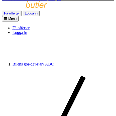
Få offerter
Logga in
Menu
Få offerter
Logga in
Bilens gör-det-själv ABC