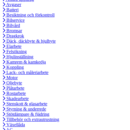
Avgaser
Batteri
Besiktning och förkontroll
Bilservice
Bilvård
Bromsar
Dragkrok
Däck, däckbyte & hjulbyte
Elarbete
Felsökning
Hjulinställning
Kamrem & kamkedja
Koppling
Lack- och måleriarbete
Motor
Oljebyte
Plåtarbete
Rostarbete
Skadearbete
Stenskott & glasarbete
Styrning & underrede
Stötdämpare & fjädring
Tillbehör och extrautrustning
Växellåda
AC