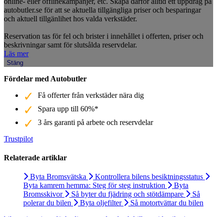
online- eller offlinekampanjer, etc. Skapa därför alltid ett uppdrag på
autobutler.se för att se aktuella tillgängliga priser och besparingar
och aktuell tillgänlihet hos valda verkstäder.
Reservation tas för fel och brister i innehållet i offerten, priser och
beskrivningar samt för slutsålda reservdelar.
Läs mer
Stäng
Fördelar med Autobutler
Få offerter från verkstäder nära dig
Spara upp till 60%*
3 års garanti på arbete och reservdelar
Trustpilot
Relaterade artiklar
Byta Bromsvätska
Kontrollera bilens besiktningsstatus
Byta kamrem hemma: Steg för steg instruktion
Byta
Bromsskivor
Så byter du fjädring och stötdämpare
Så
polerar du bilen
Byta oljefilter
Så motortvättar du bilen