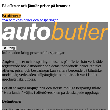
Få offerter och jämför priser på bromsar
Få offerter »
*Så beräknas priser och besparingar
Stäng
Information kring priser och besparingar
Angivna priser och besparingar baseras på offerter från verkstäder
registrerade hos Autobutler och deras individuella priser. Antalet
offerter, priser och besparingar kan variera beroende på bilmärke,
modell, år, verkstadens tillgänglighet samt när och var i landet
uppdraget ska utföras.
För att se lägsta möjliga pris och största möjliga besparing måste
"Hela landet" väljas i offertöversikten på det skapade uppdraget.
Definitioner