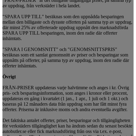
"FRÅN-PRISER" är det billigaste tillgängliga priset, på samma typ
av uppdrag, från verkstäder i hela landet.
"SPARA UPP TILL" beräknas som den uppnådda besparingen
mellan den billigaste och dyraste offerten på samma typ av uppdrag,
där minst 25% av offerterade uppdrag uppnått den marknadsförda
SPARA UPP TILL besparingen, inom den radie där offerter
inhämtats.
"SPARA I GENOMSNITT" och "GENOMSNITTSPRIS"
beräknas som ett samlat genomsnitt av priser och besparingar som
uppnåtts på offerter, på samma typ av uppdrag, inom den radie där
offerter inhämtats.
Övrigt
FRÅN-PRISER uppdateras varje halvtimme och anges i kr. Övrig
pris- och besparingsinformation, som anges i kronor eller procent,
uppdateras en gång i kvartalet (1 jan., 1 apr., 1 juli och 1 okt.) och
baseras på 12 månaders data från uppdrag som har fått minst fyra
offerter. Priserna är inklusive moms och andra eventuella avgifter.
Det faktiska antalet offerter, priser, besparingar och tillgängligheten
för verkstäders tillgänglighet kan ha ändrats sedan du senast besökte
autobutler.se eller fick marknadsföring från oss via t.ex. e-post,