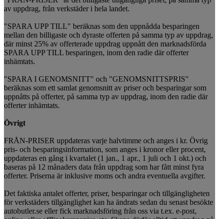
av uppdrag, från verkstäder i hela landet.
"SPARA UPP TILL" beräknas som den uppnådda besparingen
mellan den billigaste och dyraste offerten på samma typ av uppdrag,
där minst 25% av offerterade uppdrag uppnått den marknadsförda
SPARA UPP TILL besparingen, inom den radie där offerter
inhämtats.
"SPARA I GENOMSNITT" och "GENOMSNITTSPRIS"
beräknas som ett samlat genomsnitt av priser och besparingar som
uppnåtts på offerter, på samma typ av uppdrag, inom den radie där
offerter inhämtats.
Övrigt
FRÅN-PRISER uppdateras varje halvtimme och anges i kr. Övrig
pris- och besparingsinformation, som anges i kronor eller procent,
uppdateras en gång i kvartalet (1 jan., 1 apr., 1 juli och 1 okt.) och
baseras på 12 månaders data från uppdrag som har fått minst fyra
offerter. Priserna är inklusive moms och andra eventuella avgifter.
Det faktiska antalet offerter, priser, besparingar och tillgängligheten
för verkstäders tillgänglighet kan ha ändrats sedan du senast besökte
autobutler.se eller fick marknadsföring från oss via t.ex. e-post,