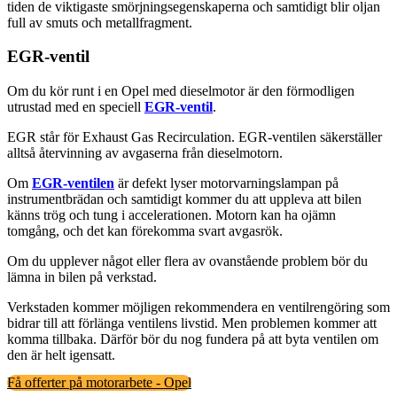
tiden de viktigaste smörjningsegenskaperna och samtidigt blir oljan
full av smuts och metallfragment.
EGR-ventil
Om du kör runt i en Opel med dieselmotor är den förmodligen
utrustad med en speciell
EGR-ventil
.
EGR står för Exhaust Gas Recirculation. EGR-ventilen säkerställer
alltså återvinning av avgaserna från dieselmotorn.
Om
EGR-ventilen
är defekt lyser motorvarningslampan på
instrumentbrädan och samtidigt kommer du att uppleva att bilen
känns trög och tung i accelerationen. Motorn kan ha ojämn
tomgång, och det kan förekomma svart avgasrök.
Om du upplever något eller flera av ovanstående problem bör du
lämna in bilen på verkstad.
Verkstaden kommer möjligen rekommendera en ventilrengöring som
bidrar till att förlänga ventilens livstid. Men problemen kommer att
komma tillbaka. Därför bör du nog fundera på att byta ventilen om
den är helt igensatt.
Få offerter på motorarbete - Opel