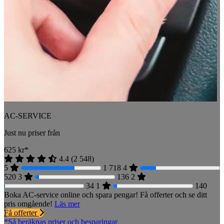
AC-SERVICE
Just nu priser från
625
kr*
4.4
(
2 548
)
5
1 718
4
520
3
136
2
34
1
140
Boka AC-service online och spara pengar! Få offerter och se ditt
pris omgående!
Läs mer
Få offerter
*Så beräknas priser och besparingar