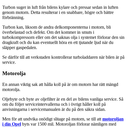
Turbon suger in luft från bilens kylare och pressar sedan in luften
genom motorn. Detta resulterar i en snabbare, högre och bättre
förbränning.
Turbon kan, liksom de andra delkomponenterna i motorn, bli
överbelastad och defekt. Om det kommer in smuts i
turbokompressorn eller om det saknas olja i systemet förlorar den sin
dragkraft och du kan eventuellt höra en ett tjutande ljud när du
släpper gaspedalen.
Se därför till att verkstaden kontrollerar turboladdaren när bilen är på
service.
Motorolja
En annan viktig sak att hålla koll på är om motorn har rätt mängd
motorolja.
Oljebyte och byte av oljefilter är en del av bilens vanliga service. Så
om du följer serviceintervallerna och i övrigt håller koll på
anvisningarna i servicemanualen är du på den säkra sidan.
Men för att undvika onödigt slitage på motorn, se till att
motoroljan
i din Opel
byts var 1500 mil. Motoroljan förlorar nämligen med