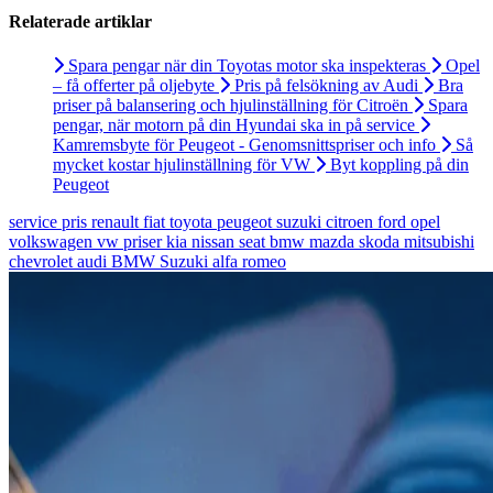
Relaterade artiklar
Spara pengar när din Toyotas motor ska inspekteras
Opel
– få offerter på oljebyte
Pris på felsökning av Audi
Bra
priser på balansering och hjulinställning för Citroën
Spara
pengar, när motorn på din Hyundai ska in på service
Kamremsbyte för Peugeot - Genomsnittspriser och info
Så
mycket kostar hjulinställning för VW
Byt koppling på din
Peugeot
service
pris
renault
fiat
toyota
peugeot
suzuki
citroen
ford
opel
volkswagen
vw
priser
kia
nissan
seat
bmw
mazda
skoda
mitsubishi
chevrolet
audi
BMW
Suzuki
alfa romeo