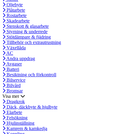
Oljebyte
Plåtarbete
Rostarbete
Skadearbete
Stenskott & glasarbete
Styrning & underrede
Stötdämpare & fjädring
Tillbehör och extrautrustning
Växellåda
AC
Andra uppdrag
Avgaser
Batteri
Besiktning och förkontroll
Bilservice
Bilvård
Bromsar
Visa mer
Dragkrok
Däck, däckbyte & hjulbyte
Elarbete
Felsökning
Hjulinställning
Kamrem & kamkedja
Koppling