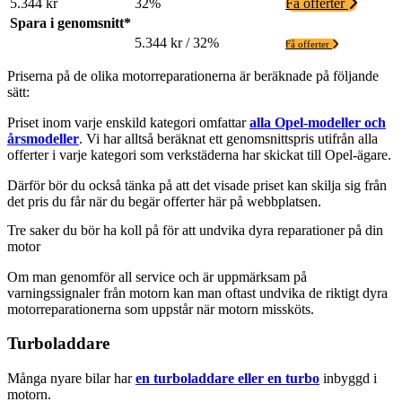
5.344 kr
32%
Få offerter
Spara i genomsnitt*
5.344 kr / 32%
Få offerter
Priserna på de olika motorreparationerna är beräknade på följande
sätt:
Priset inom varje enskild kategori omfattar
alla Opel-modeller och
årsmodeller
. Vi har alltså beräknat ett genomsnittspris utifrån alla
offerter i varje kategori som verkstäderna har skickat till Opel-ägare.
Därför bör du också tänka på att det visade priset kan skilja sig från
det pris du får när du begär offerter här på webbplatsen.
Tre saker du bör ha koll på för att undvika dyra reparationer på din
motor
Om man genomför all service och är uppmärksam på
varningssignaler från motorn kan man oftast undvika de riktigt dyra
motorreparationerna som uppstår när motorn missköts.
Turboladdare
Många nyare bilar har
en turboladdare eller en turbo
inbyggd i
motorn.