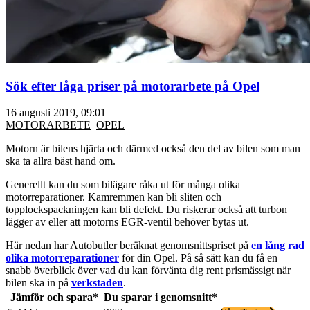
Sök efter låga priser på motorarbete på Opel
16 augusti 2019, 09:01
MOTORARBETE
OPEL
Motorn är bilens hjärta och därmed också den del av bilen som man
ska ta allra bäst hand om.
Generellt kan du som bilägare råka ut för många olika
motorreparationer. Kamremmen kan bli sliten och
topplockspackningen kan bli defekt. Du riskerar också att turbon
lägger av eller att motorns EGR-ventil behöver bytas ut.
Här nedan har Autobutler beräknat genomsnittspriset på
en lång rad
olika motorreparationer
för din Opel. På så sätt kan du få en
snabb överblick över vad du kan förvänta dig rent prismässigt när
bilen ska in på
verkstaden
.
Jämför och spara*
Du sparar i genomsnitt*