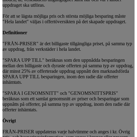
uppdraget ska utföras.
För att se lägsta möjliga pris och största möjliga besparing måste
"Hela landet" väljas i offertöversikten på det skapade uppdraget.
Definitioner
"FRÅN-PRISER" är det billigaste tillgängliga priset, på samma typ
av uppdrag, från verkstäder i hela landet.
"SPARA UPP TILL" beräknas som den uppnådda besparingen
mellan den billigaste och dyraste offerten på samma typ av uppdrag,
där minst 25% av offerterade uppdrag uppnått den marknadsförda
SPARA UPP TILL besparingen, inom den radie där offerter
inhämtats.
"SPARA I GENOMSNITT" och "GENOMSNITTSPRIS"
beräknas som ett samlat genomsnitt av priser och besparingar som
uppnåtts på offerter, på samma typ av uppdrag, inom den radie där
offerter inhämtats.
Övrigt
FRÅN-PRISER uppdateras varje halvtimme och anges i kr. Övrig