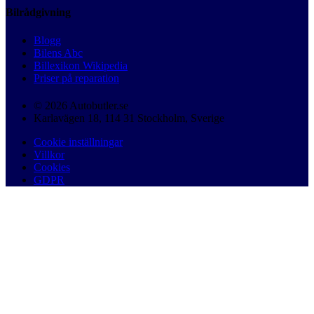
Bilrådgivning
Blogg
Bilens Abc
Billexikon Wikipedia
Priser på reparation
© 2026 Autobutler.se
Karlavägen 18, 114 31 Stockholm, Sverige
Cookie inställningar
Villkor
Cookies
GDPR