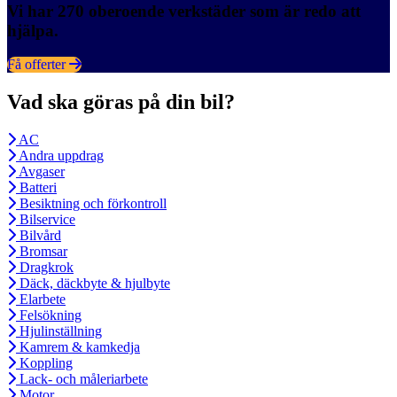
Vi har 270 oberoende verkstäder som är redo att
hjälpa.
Få offerter
Vad ska göras på din bil?
AC
Andra uppdrag
Avgaser
Batteri
Besiktning och förkontroll
Bilservice
Bilvård
Bromsar
Dragkrok
Däck, däckbyte & hjulbyte
Elarbete
Felsökning
Hjulinställning
Kamrem & kamkedja
Koppling
Lack- och måleriarbete
Motor