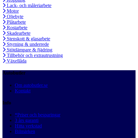
Lack- och måleriarbete
Motor
Oljebyte
Plåtarbete
Rostarbete
Skadearbete
Stenskott & glasarbete
Styrning & underrede
Stötdämpare & fjädring
Tillbehör och extrautrustning
Växellåda
Autobutler
Om autobutler.se
Kontakt
Info
*Priser och besparingar
3 års garanti
Hitta verkstad
Bilmärken