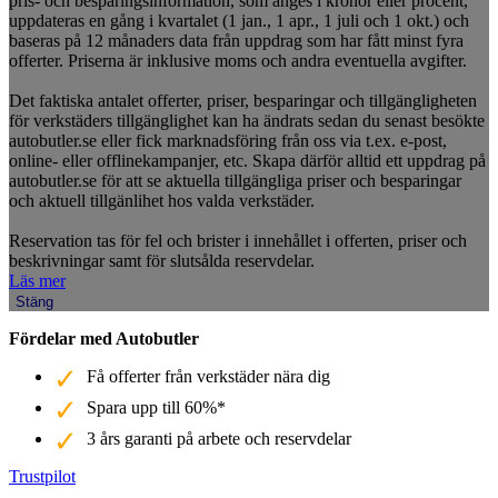
pris- och besparingsinformation, som anges i kronor eller procent,
uppdateras en gång i kvartalet (1 jan., 1 apr., 1 juli och 1 okt.) och
baseras på 12 månaders data från uppdrag som har fått minst fyra
offerter. Priserna är inklusive moms och andra eventuella avgifter.
Det faktiska antalet offerter, priser, besparingar och tillgängligheten
för verkstäders tillgänglighet kan ha ändrats sedan du senast besökte
autobutler.se eller fick marknadsföring från oss via t.ex. e-post,
online- eller offlinekampanjer, etc. Skapa därför alltid ett uppdrag på
autobutler.se för att se aktuella tillgängliga priser och besparingar
och aktuell tillgänlihet hos valda verkstäder.
Reservation tas för fel och brister i innehållet i offerten, priser och
beskrivningar samt för slutsålda reservdelar.
Läs mer
Stäng
Fördelar med Autobutler
Få offerter från verkstäder nära dig
Spara upp till 60%*
3 års garanti på arbete och reservdelar
Trustpilot