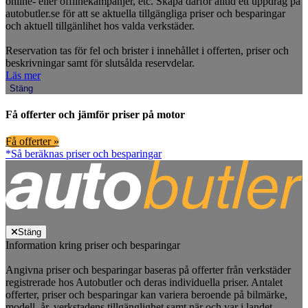
online- eller offlinekampanjer, etc. Skapa därför alltid ett uppdrag på
autobutler.se för att se aktuella tillgängliga priser och besparingar
och aktuell tillgänlihet hos valda verkstäder.
Reservation tas för fel och brister i innehållet i offerten, priser och
beskrivningar samt för slutsålda reservdelar.
Läs mer
Stäng
Få offerter och jämför priser på motor
Få offerter »
*Så beräknas priser och besparingar
Stäng
Information kring priser och besparingar
Angivna priser och besparingar baseras på offerter från verkstäder
registrerade hos Autobutler och deras individuella priser. Antalet
offerter, priser och besparingar kan variera beroende på bilmärke,
modell, år, verkstadens tillgänglighet samt när och var i landet