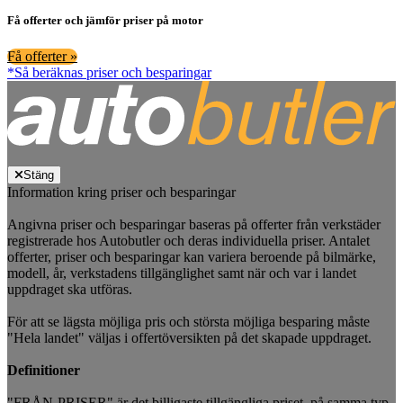
Få offerter och jämför priser på motor
Få offerter »
*Så beräknas priser och besparingar
Stäng
Information kring priser och besparingar
Angivna priser och besparingar baseras på offerter från verkstäder
registrerade hos Autobutler och deras individuella priser. Antalet
offerter, priser och besparingar kan variera beroende på bilmärke,
modell, år, verkstadens tillgänglighet samt när och var i landet
uppdraget ska utföras.
För att se lägsta möjliga pris och största möjliga besparing måste
"Hela landet" väljas i offertöversikten på det skapade uppdraget.
Definitioner
"FRÅN-PRISER" är det billigaste tillgängliga priset, på samma typ