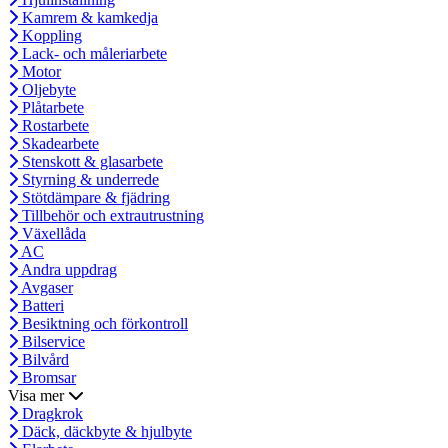
Kamrem & kamkedja
Koppling
Lack- och måleriarbete
Motor
Oljebyte
Plåtarbete
Rostarbete
Skadearbete
Stenskott & glasarbete
Styrning & underrede
Stötdämpare & fjädring
Tillbehör och extrautrustning
Växellåda
AC
Andra uppdrag
Avgaser
Batteri
Besiktning och förkontroll
Bilservice
Bilvård
Bromsar
Visa mer
Dragkrok
Däck, däckbyte & hjulbyte