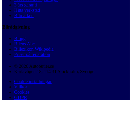
3 års garanti
Hitta verkstad
Bilmärken
Bilrådgivning
Blogg
Bilens Abc
Billexikon Wikipedia
Priser på reparation
© 2026 Autobutler.se
Karlavägen 18, 114 31 Stockholm, Sverige
Cookie inställningar
Villkor
Cookies
GDPR