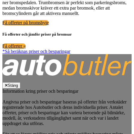
ner bromspedalen. Trumbromsen är perfekt som parkeringsbroms,
medan bromsskivor kräver ett extra par bromsok, eller att
bromscylindern går att aktivera manuellt.
Få offerter på bromsbyte
Få offerter och jämför priser på bromsar
Få offerter »
*Så beräknas priser och besparingar
Stäng
Information kring priser och besparingar
Angivna priser och besparingar baseras på offerter från verkstäder
registrerade hos Autobutler och deras individuella priser. Antalet
offerter, priser och besparingar kan variera beroende på bilmärke,
modell, år, verkstadens tillgänglighet samt när och var i landet
uppdraget ska utföras.