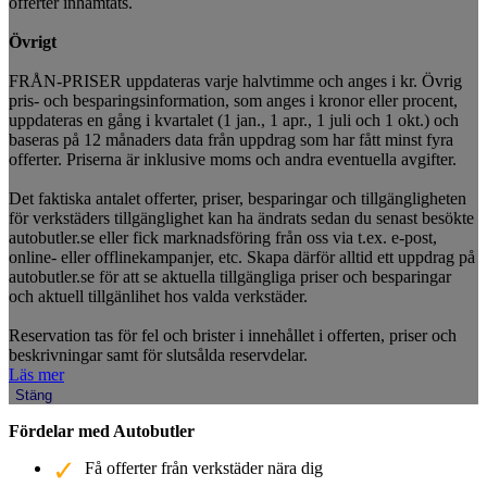
offerter inhämtats.
Övrigt
FRÅN-PRISER uppdateras varje halvtimme och anges i kr. Övrig
pris- och besparingsinformation, som anges i kronor eller procent,
uppdateras en gång i kvartalet (1 jan., 1 apr., 1 juli och 1 okt.) och
baseras på 12 månaders data från uppdrag som har fått minst fyra
offerter. Priserna är inklusive moms och andra eventuella avgifter.
Det faktiska antalet offerter, priser, besparingar och tillgängligheten
för verkstäders tillgänglighet kan ha ändrats sedan du senast besökte
autobutler.se eller fick marknadsföring från oss via t.ex. e-post,
online- eller offlinekampanjer, etc. Skapa därför alltid ett uppdrag på
autobutler.se för att se aktuella tillgängliga priser och besparingar
och aktuell tillgänlihet hos valda verkstäder.
Reservation tas för fel och brister i innehållet i offerten, priser och
beskrivningar samt för slutsålda reservdelar.
Läs mer
Stäng
Fördelar med Autobutler
Få offerter från verkstäder nära dig