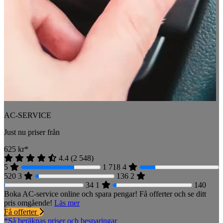
AC-SERVICE
Just nu priser från
625
kr*
4.4
(
2 548
)
5
1 718
4
520
3
136
2
34
1
140
Boka AC-service online och spara pengar! Få offerter och se ditt
pris omgående!
Läs mer
Få offerter
*Så beräknas priser och besparingar