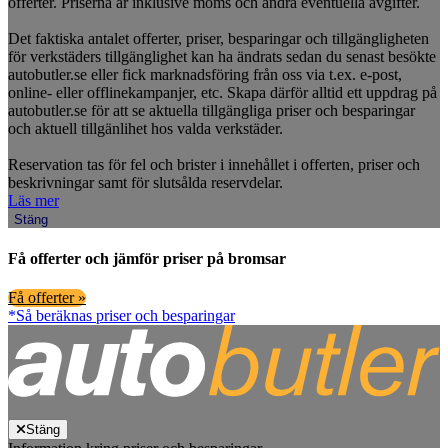
offerter. Priserna är inklusive moms och andra eventuella avgifter.
Det faktiska antalet offerter, priser, besparingar och tillgängligheten
för verkstäders tillgänglighet kan ha ändrats sedan du senast besökte
autobutler.se eller fick marknadsföring från oss via t.ex. e-post,
online- eller offlinekampanjer, etc. Skapa därför alltid ett uppdrag på
autobutler.se för att se aktuella tillgängliga priser och besparingar
och aktuell tillgänlihet hos valda verkstäder.
Reservation tas för fel och brister i innehållet i offerten, priser och
beskrivningar samt för slutsålda reservdelar.
Läs mer
Stäng
Få offerter och jämför priser på bromsar
Få offerter »
*Så beräknas priser och besparingar
Stäng