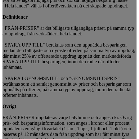
För att se lägsta möjliga pris och största möjliga besparing måste
"Hela landet" väljas i offertöversikten på det skapade uppdraget.
Definitioner
"FRÅN-PRISER" är det billigaste tillgängliga priset, på samma typ
av uppdrag, från verkstäder i hela landet.
"SPARA UPP TILL" beräknas som den uppnådda besparingen
mellan den billigaste och dyraste offerten på samma typ av uppdrag,
där minst 25% av offerterade uppdrag uppnått den marknadsförda
SPARA UPP TILL besparingen, inom den radie där offerter
inhämtats.
"SPARA I GENOMSNITT" och "GENOMSNITTSPRIS"
beräknas som ett samlat genomsnitt av priser och besparingar som
uppnåtts på offerter, på samma typ av uppdrag, inom den radie där
offerter inhämtats.
Övrigt
FRÅN-PRISER uppdateras varje halvtimme och anges i kr. Övrig
pris- och besparingsinformation, som anges i kronor eller procent,
uppdateras en gång i kvartalet (1 jan., 1 apr., 1 juli och 1 okt.) och
baseras på 12 månaders data från uppdrag som har fått minst fyra