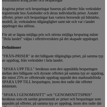
Information kring priser och besparingar
Angivna priser och besparingar baseras på offerter från verkstäder
registrerade hos Autobutler och deras individuella priser. Antalet
offerter, priser och besparingar kan variera beroende på bilmärke,
modell, år, verkstadens tillgänglighet samt när och var i landet
uppdraget ska utföras.
För att se lägsta möjliga pris och största möjliga besparing måste
"Hela landet" väljas i offertöversikten på det skapade uppdraget.
Definitioner
"FRÅN-PRISER" är det billigaste tillgängliga priset, på samma typ
av uppdrag, från verkstäder i hela landet.
"SPARA UPP TILL" beräknas som den uppnådda besparingen
mellan den billigaste och dyraste offerten på samma typ av uppdrag,
där minst 25% av offerterade uppdrag uppnått den marknadsförda
SPARA UPP TILL besparingen, inom den radie där offerter
inhämtats.
"SPARA I GENOMSNITT" och "GENOMSNITTSPRIS"
beräknas som ett samlat genomsnitt av priser och besparingar som
uppnåtts på offerter, på samma typ av uppdrag, inom den radie där