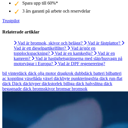
Spara upp till 60%*
3 års garanti på arbete och reservdelar
Trustpilot
Relaterade artiklar
Vad är bromsok, skivor och belägg?
Vad är fästplattor?
Vad är ett dieselpartikelfilter?
Vad är/gör en
topplockspackning?
Vad är en kamkedja?
Vad är en
kamrem?
Vad är hastighetsgränserna med släp/husvagn på
motorvägar i Europa?
Vad är DPF regenerering?
bil
vinterdäck
däck
olja
motor
dragkrok
dubbdäck
batteri
bilbatteri
ac
koppling
växellåda
växel
däckbyte
punkteringsfria däck
run-flat
däck
Däck
däcktyper
däckstorlek
billiga däck
halvslitna däck
begagnade däck
bromsskivor
bromsar
bromsok