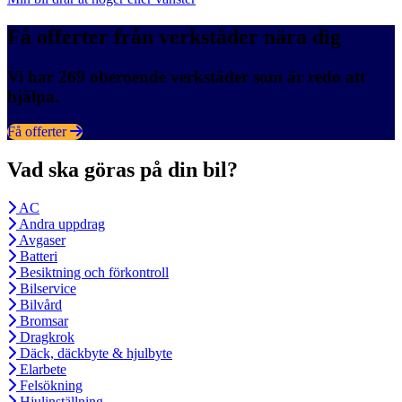
Få offerter från verkstäder nära dig
Vi har 269 oberoende verkstäder som är redo att
hjälpa.
Få offerter
Vad ska göras på din bil?
AC
Andra uppdrag
Avgaser
Batteri
Besiktning och förkontroll
Bilservice
Bilvård
Bromsar
Dragkrok
Däck, däckbyte & hjulbyte
Elarbete
Felsökning
Hjulinställning