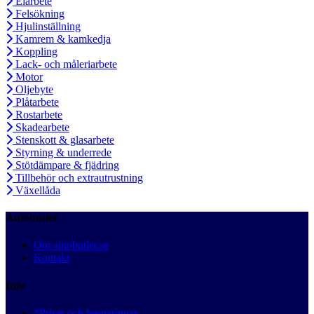
Elarbete
Felsökning
Hjulinställning
Kamrem & kamkedja
Koppling
Lack- och måleriarbete
Motor
Oljebyte
Plåtarbete
Rostarbete
Skadearbete
Stenskott & glasarbete
Styrning & underrede
Stötdämpare & fjädring
Tillbehör och extrautrustning
Växellåda
Autobutler
Om autobutler.se
Kontakt
Info
*Priser och besparingar