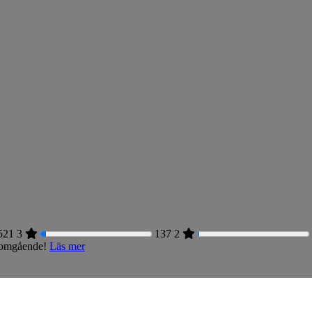
521
3
137
2
s omgående!
Läs mer