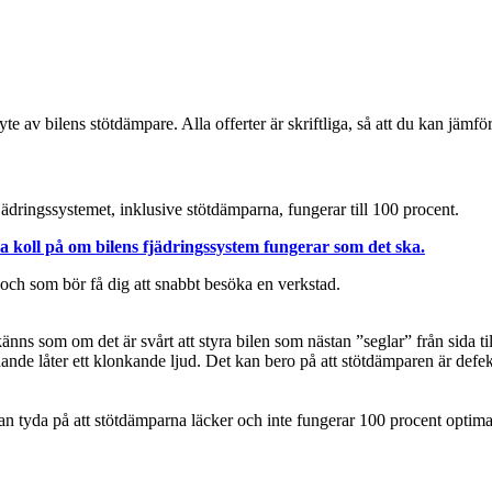
e av bilens stötdämpare. Alla offerter är skriftliga, så att du kan jämför
jädringssystemet, inklusive stötdämparna, fungerar till 100 procent.
la koll på om bilens fjädringssystem fungerar som det ska.
ch som bör få dig att snabbt besöka en verkstad.
ns som om det är svårt att styra bilen som nästan ”seglar” från sida til
knande låter ett klonkande ljud. Det kan bero på att stötdämparen är defek
an tyda på att stötdämparna läcker och inte fungerar 100 procent optima