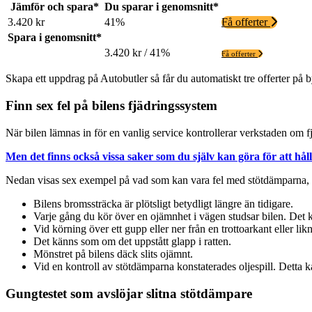
Jämför och spara*
Du sparar i genomsnitt*
3.420 kr
41%
Få offerter
Spara i genomsnitt*
3.420 kr / 41%
Få offerter
Skapa ett uppdrag på Autobutler så får du automatiskt tre offerter på byt
Finn sex fel på bilens fjädringssystem
När bilen lämnas in för en vanlig service kontrollerar verkstaden om f
Men det finns också vissa saker som du själv kan göra för att hål
Nedan visas sex exempel på vad som kan vara fel med stötdämparna, o
Bilens bromssträcka är plötsligt betydligt längre än tidigare.
Varje gång du kör över en ojämnhet i vägen studsar bilen. Det kän
Vid körning över ett gupp eller ner från en trottoarkant eller li
Det känns som om det uppstått glapp i ratten.
Mönstret på bilens däck slits ojämnt.
Vid en kontroll av stötdämparna konstaterades oljespill. Detta k
Gungtestet som avslöjar slitna stötdämpare