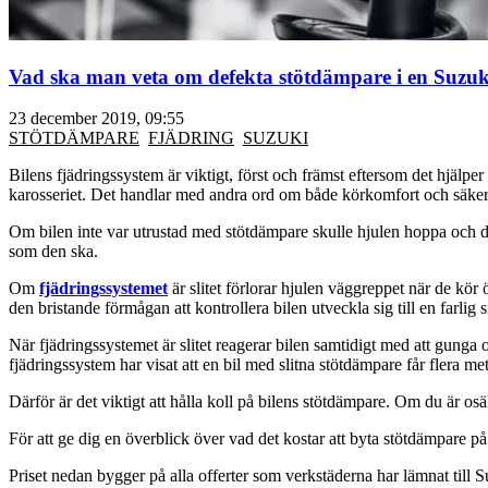
Vad ska man veta om defekta stötdämpare i en Suzuk
23 december 2019, 09:55
STÖTDÄMPARE
FJÄDRING
SUZUKI
Bilens fjädringssystem är viktigt, först och främst eftersom det hjälper
karosseriet. Det handlar med andra ord om både körkomfort och säker
Om bilen inte var utrustad med stötdämpare skulle hjulen hoppa och da
som den ska.
Om
fjädringssystemet
är slitet förlorar hjulen väggreppet när de kö
den bristande förmågan att kontrollera bilen utveckla sig till en farlig si
När fjädringssystemet är slitet reagerar bilen samtidigt med att gunga o
fjädringssystem har visat att en bil med slitna stötdämpare får flera m
Därför är det viktigt att hålla koll på bilens stötdämpare. Om du är os
För att ge dig en överblick över vad det kostar att byta stötdämpare på
Priset nedan bygger på alla offerter som verkstäderna har lämnat till 