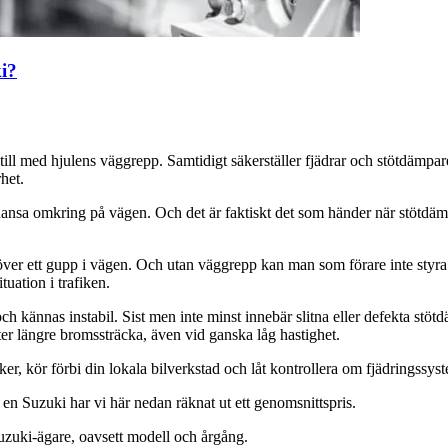
i?
 till med hjulens väggrepp. Samtidigt säkerställer fjädrar och stötdämpare
het.
nsa omkring på vägen. Och det är faktiskt det som händer när stötdämpar
r över ett gupp i vägen. Och utan väggrepp kan man som förare inte sty
tuation i trafiken.
ch kännas instabil. Sist men inte minst innebär slitna eller defekta stöt
eter längre bromssträcka, även vid ganska låg hastighet.
äker, kör förbi din lokala bilverkstad och låt kontrollera om fjädringssy
 en Suzuki har vi här nedan räknat ut ett genomsnittspris.
Suzuki-ägare, oavsett modell och årgång.