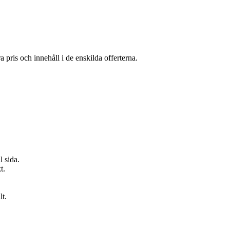
a pris och innehåll i de enskilda offerterna.
l sida.
t.
lt.