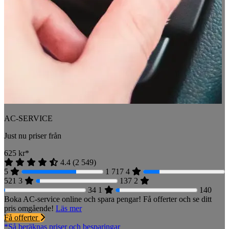
AC-SERVICE
Just nu priser från
625
kr*
4.4
(
2 549
)
5
1 717
4
521
3
137
2
34
1
140
Boka AC-service online och spara pengar! Få offerter och se ditt
pris omgående!
Läs mer
Få offerter
*Så beräknas priser och besparingar