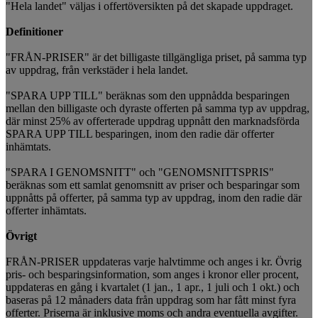
"Hela landet" väljas i offertöversikten på det skapade uppdraget.
Definitioner
"FRÅN-PRISER" är det billigaste tillgängliga priset, på samma typ
av uppdrag, från verkstäder i hela landet.
"SPARA UPP TILL" beräknas som den uppnådda besparingen
mellan den billigaste och dyraste offerten på samma typ av uppdrag,
där minst 25% av offerterade uppdrag uppnått den marknadsförda
SPARA UPP TILL besparingen, inom den radie där offerter
inhämtats.
"SPARA I GENOMSNITT" och "GENOMSNITTSPRIS"
beräknas som ett samlat genomsnitt av priser och besparingar som
uppnåtts på offerter, på samma typ av uppdrag, inom den radie där
offerter inhämtats.
Övrigt
FRÅN-PRISER uppdateras varje halvtimme och anges i kr. Övrig
pris- och besparingsinformation, som anges i kronor eller procent,
uppdateras en gång i kvartalet (1 jan., 1 apr., 1 juli och 1 okt.) och
baseras på 12 månaders data från uppdrag som har fått minst fyra
offerter. Priserna är inklusive moms och andra eventuella avgifter.