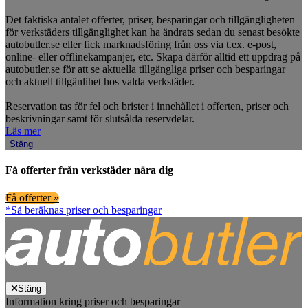
Det faktiska antalet offerter, priser, besparingar och tillgängligheten
för verkstäders tillgänglighet kan ha ändrats sedan du senast besökte
autobutler.se eller fick marknadsföring från oss via t.ex. e-post,
online- eller offlinekampanjer, etc. Skapa därför alltid ett uppdrag på
autobutler.se för att se aktuella tillgängliga priser och besparingar
och aktuell tillgänlihet hos valda verkstäder.
Reservation tas för fel och brister i innehållet i offerten, priser och
beskrivningar samt för slutsålda reservdelar.
Läs mer
Stäng
Få offerter från verkstäder nära dig
Få offerter »
*Så beräknas priser och besparingar
Stäng
Information kring priser och besparingar