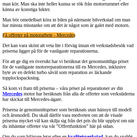
man kör. Man ska inte heller kunna se rök från motorrummet eller
känna av konstiga lukter.
Man bör omedelbart köra in bilen på närmaste bilverkstad om man
har minsta misstanke om att det är något som är galet med motorn.
Få offerter på motorarbete - Mercedes
Det kan vara skönt att veta lite i förväg innan ett verkstadsbesök vad
priserna ligger på för de vanligaste reparationerna.
För att ge dig en översikt har vi beräknat det genomsnittliga priset
för de vanligaste motorreparationerna till en Mercedes, inklusive
byte av en defekt turbo såväl som reparation av läckande
topplockspackning.
Så kom vi fram till priserna – våra priser på reparationer av din
Mercedes
motor har beräknats från alla de offerter som verkstäderna
har skickat till Mercedes-ägare.
Priserna är genomsnittspriser som beräknats utan hänsyn till modell
och årsmodell. Du skall därför vara medveten om att de visade
priserna mycket väl kan skilja sig från det pris du blir upplyst om när
du inhämtar offerter via vår ”Offertfunktion” här på sidan.
Om du som bilägare letar efter en
kvalitetsverkstad
, kan du snabbt