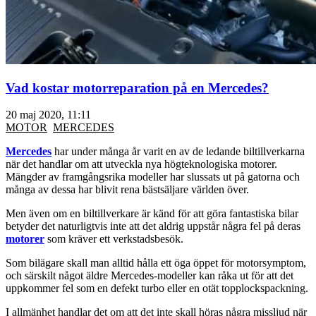
Vad kostar motorreparation på en Mercedes?
20 maj 2020, 11:11
MOTOR
MERCEDES
Mercedes
har under många år varit en av de ledande biltillverkarna
när det handlar om att utveckla nya högteknologiska motorer.
Mängder av framgångsrika modeller har slussats ut på gatorna och
många av dessa har blivit rena bästsäljare världen över.
Men även om en biltillverkare är känd för att göra fantastiska bilar
betyder det naturligtvis inte att det aldrig uppstår några fel på deras
motorer
som kräver ett verkstadsbesök.
Som bilägare skall man alltid hålla ett öga öppet för motorsymptom,
och särskilt något äldre Mercedes-modeller kan råka ut för att det
uppkommer fel som en defekt turbo eller en otät topplockspackning.
I allmänhet handlar det om att det inte skall höras några missljud när