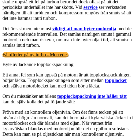
skulle uppstå ett fel på turbon beror det dock oftast på att det
periodiska underhållet inte har skötts. Vid
service
ser verkstaden
nämligen till att turbinen och kompressorn rengörs från smuts så att
det inte hamnar inuti turbon.
Det är sist men inte minst
viktigt att man byter motorolja
med de
rekommenderade intervallen. Det samlas nämligen smuts i gammal
motorolja och man riskerar, om man inte byter olja i tid, att smutsen
samlas inuti turbon.
Få offerter på ny turbo - Mercedes
Byte av läckande topplockspackning
Ett annat fel som kan uppstå på motorn är att topplockspackningen
börjar läcka. Topplockspackningen som sitter mellan
topplocket
och själva motorblocket kan med tiden börja läcka.
Om du misstänker att bilens
topplockspackning inte håller tätt
kan du själv kolla det på följande sätt:
Pröva med att kontrollera oljenivån. Om det finns tecken på att
nivån är högre än normalt, kan det bero på att kylarvätska läcker in i
motorblocket och där blandas med oljan. När vattnet från
kylarvätskan blandas med motoroljan blir det en gulbrun substans.
Detta kan man se på oljestickan när man kontrollerar oljenivån.