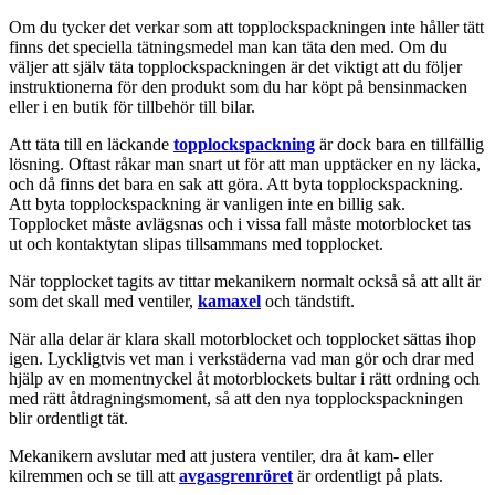
Om du tycker det verkar som att topplockspackningen inte håller tätt
finns det speciella tätningsmedel man kan täta den med. Om du
väljer att själv täta topplockspackningen är det viktigt att du följer
instruktionerna för den produkt som du har köpt på bensinmacken
eller i en butik för tillbehör till bilar.
Att täta till en läckande
topplockspackning
är dock bara en tillfällig
lösning. Oftast råkar man snart ut för att man upptäcker en ny läcka,
och då finns det bara en sak att göra. Att byta topplockspackning.
Att byta topplockspackning är vanligen inte en billig sak.
Topplocket måste avlägsnas och i vissa fall måste motorblocket tas
ut och kontaktytan slipas tillsammans med topplocket.
När topplocket tagits av tittar mekanikern normalt också så att allt är
som det skall med ventiler,
kamaxel
och tändstift.
När alla delar är klara skall motorblocket och topplocket sättas ihop
igen. Lyckligtvis vet man i verkstäderna vad man gör och drar med
hjälp av en momentnyckel åt motorblockets bultar i rätt ordning och
med rätt åtdragningsmoment, så att den nya topplockspackningen
blir ordentligt tät.
Mekanikern avslutar med att justera ventiler, dra åt kam- eller
kilremmen och se till att
avgasgrenröret
är ordentligt på plats.