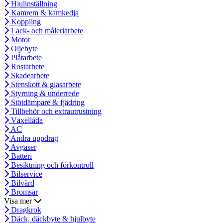
Hjulinställning
Kamrem & kamkedja
Koppling
Lack- och måleriarbete
Motor
Oljebyte
Plåtarbete
Rostarbete
Skadearbete
Stenskott & glasarbete
Styrning & underrede
Stötdämpare & fjädring
Tillbehör och extrautrustning
Växellåda
AC
Andra uppdrag
Avgaser
Batteri
Besiktning och förkontroll
Bilservice
Bilvård
Bromsar
Visa mer
Dragkrok
Däck, däckbyte & hjulbyte