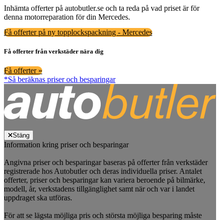
Inhämta offerter på autobutler.se och ta reda på vad priset är för
denna motorreparation för din Mercedes.
Få offerter på ny topplockspackning - Mercedes
Få offerter från verkstäder nära dig
Få offerter »
*Så beräknas priser och besparingar
Stäng
Information kring priser och besparingar
Angivna priser och besparingar baseras på offerter från verkstäder
registrerade hos Autobutler och deras individuella priser. Antalet
offerter, priser och besparingar kan variera beroende på bilmärke,
modell, år, verkstadens tillgänglighet samt när och var i landet
uppdraget ska utföras.
För att se lägsta möjliga pris och största möjliga besparing måste