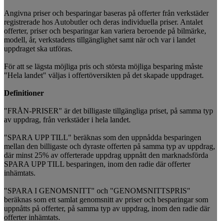
Angivna priser och besparingar baseras på offerter från verkstäder
registrerade hos Autobutler och deras individuella priser. Antalet
offerter, priser och besparingar kan variera beroende på bilmärke,
modell, år, verkstadens tillgänglighet samt när och var i landet
uppdraget ska utföras.
För att se lägsta möjliga pris och största möjliga besparing måste
"Hela landet" väljas i offertöversikten på det skapade uppdraget.
Definitioner
"FRÅN-PRISER" är det billigaste tillgängliga priset, på samma typ
av uppdrag, från verkstäder i hela landet.
"SPARA UPP TILL" beräknas som den uppnådda besparingen
mellan den billigaste och dyraste offerten på samma typ av uppdrag,
där minst 25% av offerterade uppdrag uppnått den marknadsförda
SPARA UPP TILL besparingen, inom den radie där offerter
inhämtats.
"SPARA I GENOMSNITT" och "GENOMSNITTSPRIS"
beräknas som ett samlat genomsnitt av priser och besparingar som
uppnåtts på offerter, på samma typ av uppdrag, inom den radie där
offerter inhämtats.