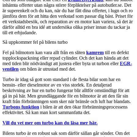
inhämta offerter utan några större förpliktelser på autobutler.se. Det
är superenkelt och du kan, när du har fått dina offerter, i lugn och ro
jämföra dem för att hitta den verkstad som passar dig bäst. Priset för
ett verkstadsbesök, och reparation av en motor kan variera, så det är
därför alltid en bra idé att undersöka olika priser innan du tackar ja
till ett erbjudande.
Så uppkommer fel på bilens turbo
Fel på bilmotorn kan vara allt från en sliten
kamrem
till en defekt
topplockspackning eller repad cylinder. Och det kan hända att det
med tiden blir nödvändigt att justera eller byta ut turbon eller
EGR-
ventilen
om bilen är utrustad med det.
Turbo är idag så gott som standard i de flesta bilar som har en
bensin- eller dieselmotor av en viss storlek. En detaljerad
beskrivning av hur en turbo fungerar blir alltför omständligt för att
gå in på här. Men grundläggande för en bilmotor är att den får sin
kraft från förbränningen som sker när bränsle och luft har blandats.
Turbons funktion
i bilen är att den ökar förbränningsprocessens
effektivitet. Så kan man kort sammanfatta det.
Vill du vet mer om turbo kan du läsa mer här.
Bilens turbo är en robust sak som därför sällan går sönder. Om det