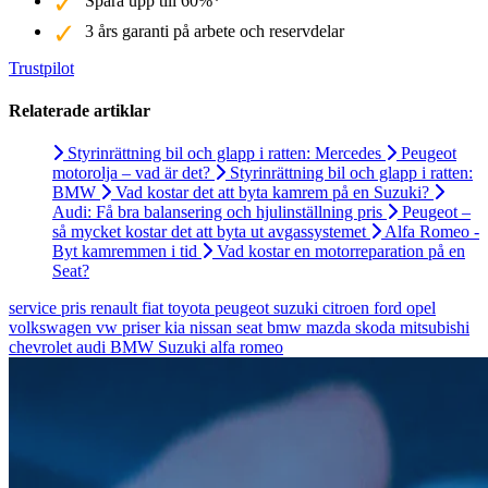
Spara upp till 60%*
3 års garanti på arbete och reservdelar
Trustpilot
Relaterade artiklar
Styrinrättning bil och glapp i ratten: Mercedes
Peugeot
motorolja – vad är det?
Styrinrättning bil och glapp i ratten:
BMW
Vad kostar det att byta kamrem på en Suzuki?
Audi: Få bra balansering och hjulinställning pris
Peugeot –
så mycket kostar det att byta ut avgassystemet
Alfa Romeo -
Byt kamremmen i tid
Vad kostar en motorreparation på en
Seat?
service
pris
renault
fiat
toyota
peugeot
suzuki
citroen
ford
opel
volkswagen
vw
priser
kia
nissan
seat
bmw
mazda
skoda
mitsubishi
chevrolet
audi
BMW
Suzuki
alfa romeo