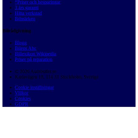
*Priser och besparingar
3 års garanti
Hitta verkstad
Bilmärken
Bilrådgivning
Blogg
Bilens Abc
Billexikon Wikipedia
Priser på reparation
© 2026 Autobutler.se
Karlavägen 18, 114 31 Stockholm, Sverige
Cookie inställningar
Villkor
Cookies
GDPR