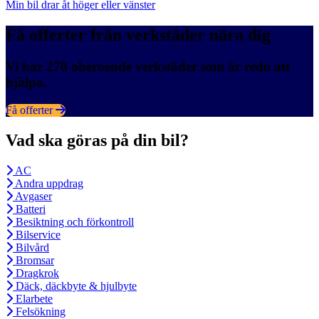
Min bil drar åt höger eller vänster
Få offerter från verkstäder nära dig
Vi har 270 oberoende verkstäder som är redo att
hjälpa.
Få offerter
Vad ska göras på din bil?
AC
Andra uppdrag
Avgaser
Batteri
Besiktning och förkontroll
Bilservice
Bilvård
Bromsar
Dragkrok
Däck, däckbyte & hjulbyte
Elarbete
Felsökning