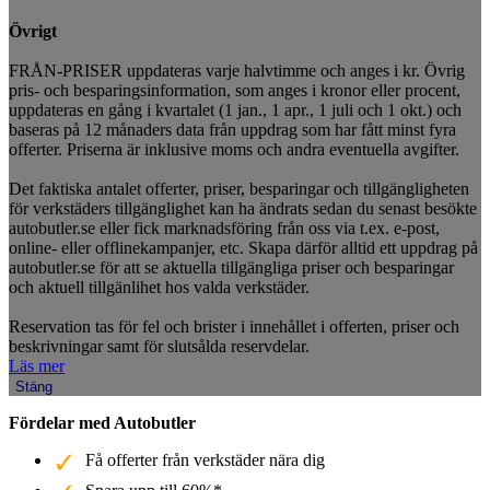
Övrigt
FRÅN-PRISER uppdateras varje halvtimme och anges i kr. Övrig
pris- och besparingsinformation, som anges i kronor eller procent,
uppdateras en gång i kvartalet (1 jan., 1 apr., 1 juli och 1 okt.) och
baseras på 12 månaders data från uppdrag som har fått minst fyra
offerter. Priserna är inklusive moms och andra eventuella avgifter.
Det faktiska antalet offerter, priser, besparingar och tillgängligheten
för verkstäders tillgänglighet kan ha ändrats sedan du senast besökte
autobutler.se eller fick marknadsföring från oss via t.ex. e-post,
online- eller offlinekampanjer, etc. Skapa därför alltid ett uppdrag på
autobutler.se för att se aktuella tillgängliga priser och besparingar
och aktuell tillgänlihet hos valda verkstäder.
Reservation tas för fel och brister i innehållet i offerten, priser och
beskrivningar samt för slutsålda reservdelar.
Läs mer
Stäng
Fördelar med Autobutler
Få offerter från verkstäder nära dig