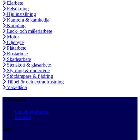
Elarbete
Felsökning
Hjulinställning
Kamrem & kamkedja
Koppling
Lack- och måleriarbete
Motor
Oljebyte
Plåtarbete
Rostarbete
Skadearbete
Stenskott & glasarbete
Styrning & underrede
Stötdämpare & fjädring
Tillbehör och extrautrustning
Växellåda
Autobutler
Om autobutler.se
Kontakt
Info