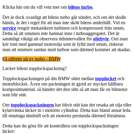
Klicka här om du vill veta mer om
bilens turbo
.
Det är dock ovanligt att bilens turbo går sönder, och om det skulle
hända, är det i regel för att man inte skött bilens underhåll. Vid en
service
rengör mekanikern turbinen och kompressorn från smuts.
Detta så att smutsen inte hamnar inne i turboaggregatet. Det är
samtidigt viktigt att observera tidsintervallen för
oljebyte
. Om man
kör runt med gammal motorolja som är fylld med smuts, riskerar
man att smutsen samlas inuti turbon som därmed kommer att skadas.
Få offerter på ny turbo - BMW
Läcker bilens topplockspackning?
Topplockspackningen på din BMW sitter mellan
topplocket
och
motorblocket. Även om packningen är gjord av mycket hållbara
kompositmaterial, så händer det den slits så att man får en bilmotor
som blir otät.
Om
topplockspackningen
har blivit otät kan det orsaka att olja eller
kylarvätska läcker in i motorns cylindrar. Detta kan bland annat leda
till smutsiga tändstift och att motorns prestanda därmed försämras.
Detta kan du göra för att kontrollera om topplockspackningen
läcker: