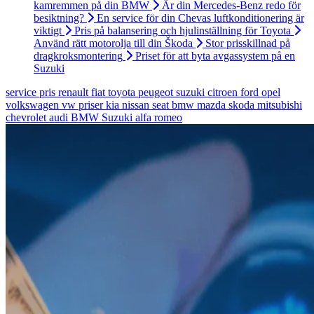
kamremmen på din BMW
Är din Mercedes-Benz redo för
besiktning?
En service för din Chevas luftkonditionering är
viktigt
Pris på balansering och hjulinställning för Toyota
Använd rätt motorolja till din Škoda
Stor prisskillnad på
dragkroksmontering
Priset för att byta avgassystem på en
Suzuki
service
pris
renault
fiat
toyota
peugeot
suzuki
citroen
ford
opel
volkswagen
vw
priser
kia
nissan
seat
bmw
mazda
skoda
mitsubishi
chevrolet
audi
BMW
Suzuki
alfa romeo