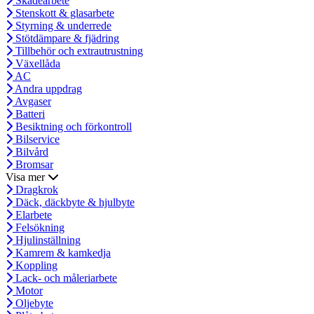
Skadearbete
Stenskott & glasarbete
Styrning & underrede
Stötdämpare & fjädring
Tillbehör och extrautrustning
Växellåda
AC
Andra uppdrag
Avgaser
Batteri
Besiktning och förkontroll
Bilservice
Bilvård
Bromsar
Visa mer
Dragkrok
Däck, däckbyte & hjulbyte
Elarbete
Felsökning
Hjulinställning
Kamrem & kamkedja
Koppling
Lack- och måleriarbete
Motor
Oljebyte