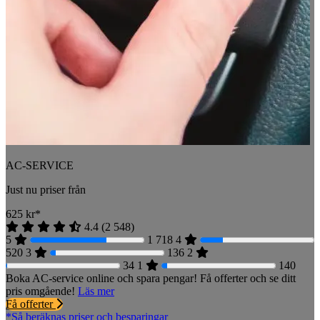
AC-SERVICE
Just nu priser från
625
kr*
4.4
(
2 548
)
5
1 718
4
520
3
136
2
34
1
140
Boka AC-service online och spara pengar! Få offerter och se ditt
pris omgående!
Läs mer
Få offerter
*Så beräknas priser och besparingar