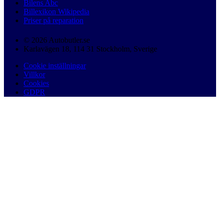
Bilens Abc
Billexikon Wikipedia
Priser på reparation
© 2026 Autobutler.se
Karlavägen 18, 114 31 Stockholm, Sverige
Cookie inställningar
Villkor
Cookies
GDPR