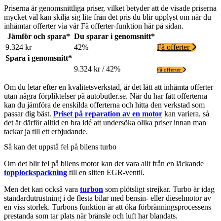
Priserna är genomsnittliga priser, vilket betyder att de visade priserna
mycket väl kan skilja sig lite från det pris du blir upplyst om när du
inhämtar offerter via vår Få offerter-funktion här på sidan.
Jämför och spara*
Du sparar i genomsnitt*
9.324 kr
42%
Få offerter
Spara i genomsnitt*
9.324 kr / 42%
Få offerter
Om du letar efter en kvalitetsverkstad, är det lätt att inhämta offerter
utan några förpliktelser på autobutler.se. När du har fått offerterna
kan du jämföra de enskilda offerterna och hitta den verkstad som
passar dig bäst.
Priset på reparation av en motor
kan variera, så
det är därför alltid en bra idé att undersöka olika priser innan man
tackar ja till ett erbjudande.
Så kan det uppstå fel på bilens turbo
Om det blir fel på bilens motor kan det vara allt från en läckande
topplockspackning
till en sliten EGR-ventil.
Men det kan också vara
turbon
som plötsligt strejkar. Turbo är idag
standardutrustning i de flesta bilar med bensin- eller dieselmotor av
en viss storlek. Turbons funktion är att öka förbränningsprocessens
prestanda som tar plats när bränsle och luft har blandats.