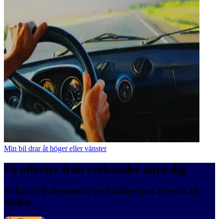
Min bil drar åt höger eller vänster
Få offerter från verkstäder nära dig
Vi har 270 oberoende verkstäder som är redo att
hjälpa.