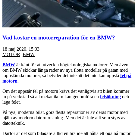
Vad kostar en motorreparation för en BMW?
18 maj 2020, 15:03
MOTOR
BMW
BMW
är känt för att utveckla högteknologiska motorer. Men även
om BMW skickar långa rader av nya flotta modeller på gatan med
toppstämda motorer, så betyder det inte att det inte kan uppstå
fel på
motorn
.
Om det uppstår fel på motorn krävs det vanligtvis att bilen kommer
in på verkstad så att mekanikern kan genomföra en
felsökning
och
laga felet.
På nya, moderna bilar, görs flesta reparationer av deras motor med
hjälp av modern datorutrustning. Men det är inte allt som styrs av
datorteknik.
Därför är det som bilägare alltid en bra idé att hålla ett öga på motor