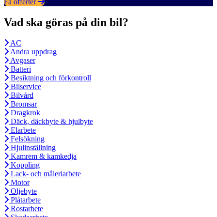
Få offerter
Vad ska göras på din bil?
AC
Andra uppdrag
Avgaser
Batteri
Besiktning och förkontroll
Bilservice
Bilvård
Bromsar
Dragkrok
Däck, däckbyte & hjulbyte
Elarbete
Felsökning
Hjulinställning
Kamrem & kamkedja
Koppling
Lack- och måleriarbete
Motor
Oljebyte
Plåtarbete
Rostarbete