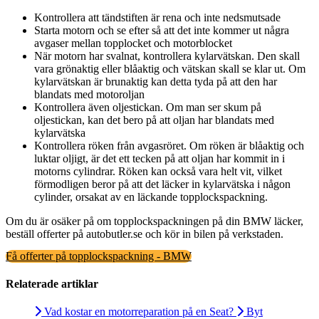
Kontrollera att tändstiften är rena och inte nedsmutsade
Starta motorn och se efter så att det inte kommer ut några
avgaser mellan topplocket och motorblocket
När motorn har svalnat, kontrollera kylarvätskan. Den skall
vara grönaktig eller blåaktig och vätskan skall se klar ut. Om
kylarvätskan är brunaktig kan detta tyda på att den har
blandats med motoroljan
Kontrollera även oljestickan. Om man ser skum på
oljestickan, kan det bero på att oljan har blandats med
kylarvätska
Kontrollera röken från avgasröret. Om röken är blåaktig och
luktar oljigt, är det ett tecken på att oljan har kommit in i
motorns cylindrar. Röken kan också vara helt vit, vilket
förmodligen beror på att det läcker in kylarvätska i någon
cylinder, orsakat av en läckande topplockspackning.
Om du är osäker på om topplockspackningen på din BMW läcker,
beställ offerter på autobutler.se och kör in bilen på verkstaden.
Få offerter på topplockspackning - BMW
Relaterade artiklar
Vad kostar en motorreparation på en Seat?
Byt