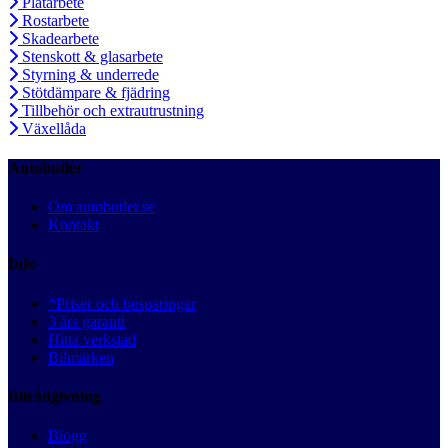
Plåtarbete
Rostarbete
Skadearbete
Stenskott & glasarbete
Styrning & underrede
Stötdämpare & fjädring
Tillbehör och extrautrustning
Växellåda
Autobutler
Om autobutler.se
Kontakt
Info
*Priser och besparingar
3 års garanti
Hitta verkstad
Bilmärken
Bilrådgivning
Blogg