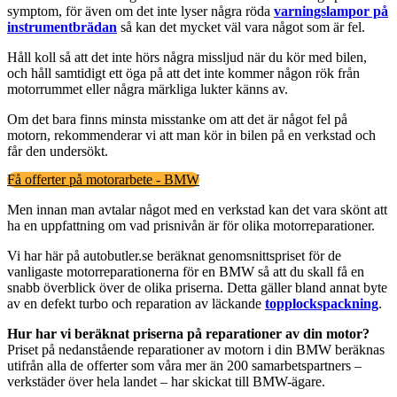
symptom, för även om det inte lyser några röda
varningslampor på
instrumentbrädan
så kan det mycket väl vara något som är fel.
Håll koll så att det inte hörs några missljud när du kör med bilen,
och håll samtidigt ett öga på att det inte kommer någon rök från
motorrummet eller några märkliga lukter känns av.
Om det bara finns minsta misstanke om att det är något fel på
motorn, rekommenderar vi att man kör in bilen på en verkstad och
får den undersökt.
Få offerter på motorarbete - BMW
Men innan man avtalar något med en verkstad kan det vara skönt att
ha en uppfattning om vad prisnivån är för olika motorreparationer.
Vi har här på autobutler.se beräknat genomsnittspriset för de
vanligaste motorreparationerna för en BMW så att du skall få en
snabb överblick över de olika priserna. Detta gäller bland annat byte
av en defekt turbo och reparation av läckande
topplockspackning
.
Hur har vi beräknat priserna på reparationer av din motor?
Priset på nedanstående reparationer av motorn i din BMW beräknas
utifrån alla de offerter som våra mer än 200 samarbetspartners –
verkstäder över hela landet – har skickat till BMW-ägare.