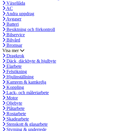
Växellåda
AC
Andra uppdrag
Avgaser
Batteri
Besiktning och förkontroll
Bilservice
Bilvård
Bromsar
Visa mer
Dragkrok
Däck, däckbyte & hjulbyte
Elarbete
Felsökning
Hjulinställning
Kamrem & kamkedja
Koppling
Lack- och måleriarbete
Motor
Oljebyte
Plåtarbete
Rostarbete
Skadearbete
Stenskott & glasarbete
Styrning & underrede