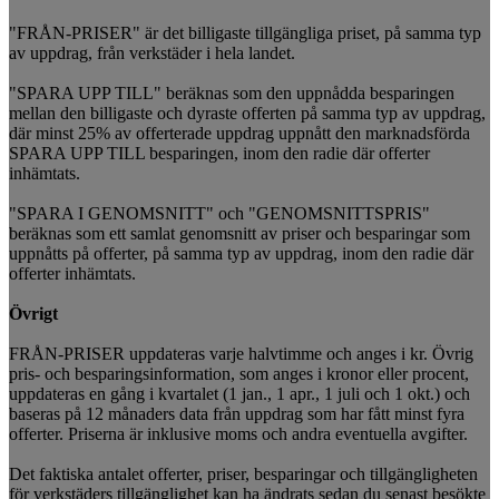
"FRÅN-PRISER" är det billigaste tillgängliga priset, på samma typ
av uppdrag, från verkstäder i hela landet.
"SPARA UPP TILL" beräknas som den uppnådda besparingen
mellan den billigaste och dyraste offerten på samma typ av uppdrag,
där minst 25% av offerterade uppdrag uppnått den marknadsförda
SPARA UPP TILL besparingen, inom den radie där offerter
inhämtats.
"SPARA I GENOMSNITT" och "GENOMSNITTSPRIS"
beräknas som ett samlat genomsnitt av priser och besparingar som
uppnåtts på offerter, på samma typ av uppdrag, inom den radie där
offerter inhämtats.
Övrigt
FRÅN-PRISER uppdateras varje halvtimme och anges i kr. Övrig
pris- och besparingsinformation, som anges i kronor eller procent,
uppdateras en gång i kvartalet (1 jan., 1 apr., 1 juli och 1 okt.) och
baseras på 12 månaders data från uppdrag som har fått minst fyra
offerter. Priserna är inklusive moms och andra eventuella avgifter.
Det faktiska antalet offerter, priser, besparingar och tillgängligheten
för verkstäders tillgänglighet kan ha ändrats sedan du senast besökte