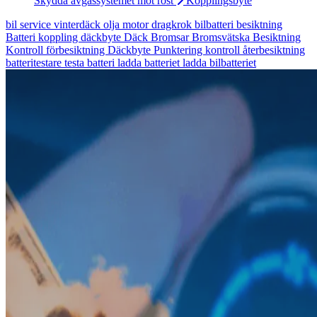
Skydda avgassystemet mot rost
Kopplingsbyte
bil
service
vinterdäck
olja
motor
dragkrok
bilbatteri
besiktning
Batteri
koppling
däckbyte
Däck
Bromsar
Bromsvätska
Besiktning
Kontroll
förbesiktning
Däckbyte
Punktering
kontroll
återbesiktning
batteritestare
testa batteri
ladda batteriet
ladda bilbatteriet