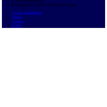
© 2026 Autobutler.se
Karlavägen 18, 114 31 Stockholm, Sverige
Cookie inställningar
Villkor
Cookies
GDPR