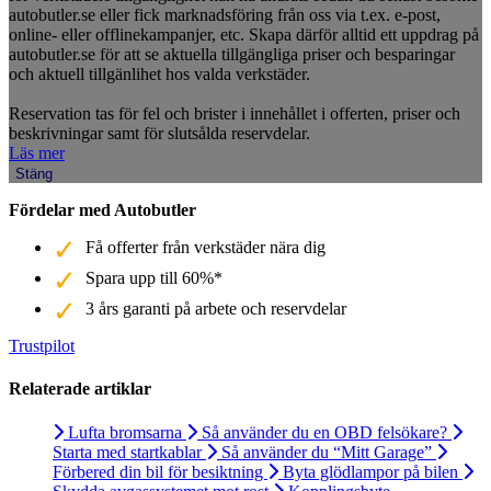
autobutler.se eller fick marknadsföring från oss via t.ex. e-post,
online- eller offlinekampanjer, etc. Skapa därför alltid ett uppdrag på
autobutler.se för att se aktuella tillgängliga priser och besparingar
och aktuell tillgänlihet hos valda verkstäder.
Reservation tas för fel och brister i innehållet i offerten, priser och
beskrivningar samt för slutsålda reservdelar.
Läs mer
Stäng
Fördelar med Autobutler
Få offerter från verkstäder nära dig
Spara upp till 60%*
3 års garanti på arbete och reservdelar
Trustpilot
Relaterade artiklar
Lufta bromsarna
Så använder du en OBD felsökare?
Starta med startkablar
Så använder du “Mitt Garage”
Förbered din bil för besiktning
Byta glödlampor på bilen