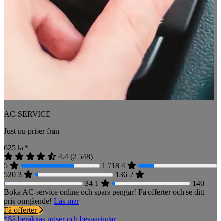
AC-SERVICE
Just nu priser från
625
kr*
4.4
(
2 548
)
5
1 718
4
520
3
136
2
34
1
140
Boka AC-service online och spara pengar! Få offerter och se ditt
pris omgående!
Läs mer
Få offerter
*Så beräknas priser och besparingar