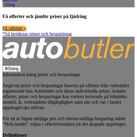
Stäng
Få offerter och jämför priser på fjädring
Få offerter »
*Så beräknas priser och besparingar
Stäng
Information kring priser och besparingar
Angivna priser och besparingar baseras på offerter från verkstäder
registrerade hos Autobutler och deras individuella priser. Antalet
offerter, priser och besparingar kan variera beroende på bilmärke,
modell, år, verkstadens tillgänglighet samt när och var i landet
uppdraget ska utföras.
För att se lägsta möjliga pris och största möjliga besparing måste
"Hela landet" väljas i offertöversikten på det skapade uppdraget.
Definitioner