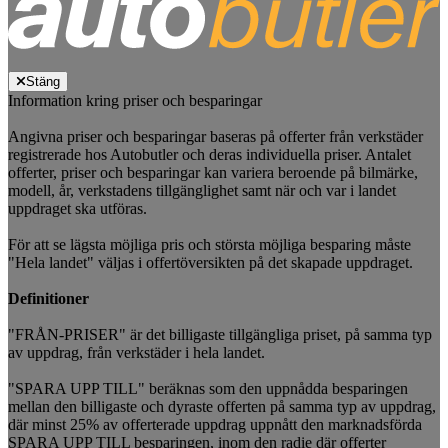
Stäng
Information kring priser och besparingar
Angivna priser och besparingar baseras på offerter från verkstäder
registrerade hos Autobutler och deras individuella priser. Antalet
offerter, priser och besparingar kan variera beroende på bilmärke,
modell, år, verkstadens tillgänglighet samt när och var i landet
uppdraget ska utföras.
För att se lägsta möjliga pris och största möjliga besparing måste
"Hela landet" väljas i offertöversikten på det skapade uppdraget.
Definitioner
"FRÅN-PRISER" är det billigaste tillgängliga priset, på samma typ
av uppdrag, från verkstäder i hela landet.
"SPARA UPP TILL" beräknas som den uppnådda besparingen
mellan den billigaste och dyraste offerten på samma typ av uppdrag,
där minst 25% av offerterade uppdrag uppnått den marknadsförda
SPARA UPP TILL besparingen, inom den radie där offerter