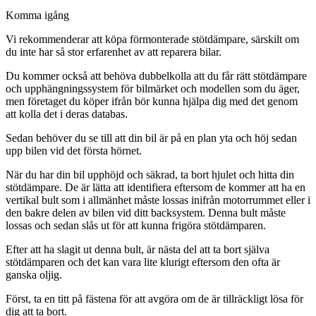
Komma igång
Vi rekommenderar att köpa förmonterade stötdämpare, särskilt om
du inte har så stor erfarenhet av att reparera bilar.
Du kommer också att behöva dubbelkolla att du får rätt stötdämpare
och upphängningssystem för bilmärket och modellen som du äger,
men företaget du köper ifrån bör kunna hjälpa dig med det genom
att kolla det i deras databas.
Sedan behöver du se till att din bil är på en plan yta och höj sedan
upp bilen vid det första hörnet.
När du har din bil upphöjd och säkrad, ta bort hjulet och hitta din
stötdämpare. De är lätta att identifiera eftersom de kommer att ha en
vertikal bult som i allmänhet måste lossas inifrån motorrummet eller i
den bakre delen av bilen vid ditt backsystem. Denna bult måste
lossas och sedan slås ut för att kunna frigöra stötdämparen.
Efter att ha slagit ut denna bult, är nästa del att ta bort själva
stötdämparen och det kan vara lite klurigt eftersom den ofta är
ganska oljig.
Först, ta en titt på fästena för att avgöra om de är tillräckligt lösa för
dig att ta bort.