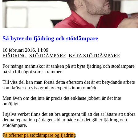
Så byter du fjädring och stötdämpare
16 februari 2016, 14:09
FJÄDRING
STÖTDÄMPARE
BYTA STÖTDÄMPARE
För många människor är tanken på att byta fjädring och stötdämpare
på sin bil något som skrämmer.
Till viss del kan man förstå detta eftersom det är ett betydande arbete
som kräver en viss grad av expertis inom området.
Men även om det inte är precis det enklaste jobbet, är det inte
omöjligt.
I själva verket finns det ett bra argument till att det är lättare att utföra
denna reparation på dagens bilar både när det gäller fjädring och
stötdämpare.
Få offerter på stötdämpare og fjädring