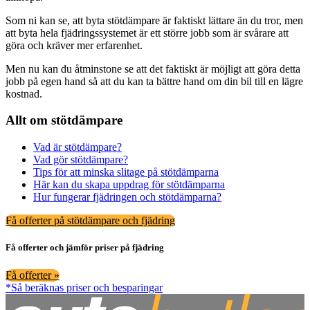
Som ni kan se, att byta stötdämpare är faktiskt lättare än du tror, men
att byta hela fjädringssystemet är ett större jobb som är svårare att
göra och kräver mer erfarenhet.
Men nu kan du åtminstone se att det faktiskt är möjligt att göra detta
jobb på egen hand så att du kan ta bättre hand om din bil till en lägre
kostnad.
Allt om stötdämpare
Vad är stötdämpare?
Vad gör stötdämpare?
Tips för att minska slitage på stötdämparna
Här kan du skapa uppdrag för stötdämparna
Hur fungerar fjädringen och stötdämparna?
Få offerter på stötdämpare och fjädring
Få offerter och jämför priser på fjädring
Få offerter »
*Så beräknas priser och besparingar