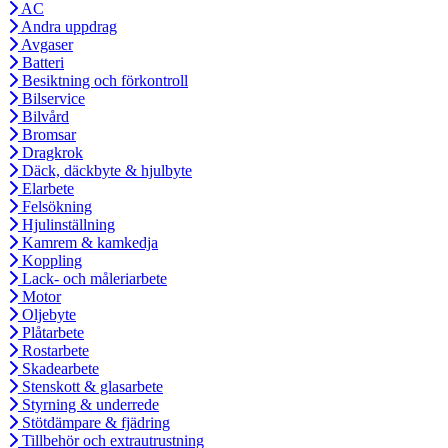
AC
Andra uppdrag
Avgaser
Batteri
Besiktning och förkontroll
Bilservice
Bilvård
Bromsar
Dragkrok
Däck, däckbyte & hjulbyte
Elarbete
Felsökning
Hjulinställning
Kamrem & kamkedja
Koppling
Lack- och måleriarbete
Motor
Oljebyte
Plåtarbete
Rostarbete
Skadearbete
Stenskott & glasarbete
Styrning & underrede
Stötdämpare & fjädring
Tillbehör och extrautrustning