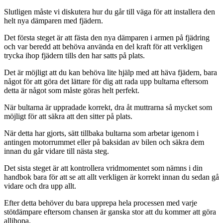
Slutligen måste vi diskutera hur du går till väga för att installera den
helt nya dämparen med fjädern.
Det första steget är att fästa den nya dämparen i armen på fjädring
och var beredd att behöva använda en del kraft för att verkligen
trycka ihop fjädern tills den har satts på plats.
Det är möjligt att du kan behöva lite hjälp med att häva fjädern, bara
något för att göra det lättare för dig att rada upp bultarna eftersom
detta är något som måste göras helt perfekt.
När bultarna är uppradade korrekt, dra åt muttrarna så mycket som
möjligt för att säkra att den sitter på plats.
När detta har gjorts, sätt tillbaka bultarna som arbetar igenom i
antingen motorrummet eller på baksidan av bilen och säkra dem
innan du går vidare till nästa steg.
Det sista steget är att kontrollera vridmomentet som nämns i din
handbok bara för att se att allt verkligen är korrekt innan du sedan gå
vidare och dra upp allt.
Efter detta behöver du bara upprepa hela processen med varje
stötdämpare eftersom chansen är ganska stor att du kommer att göra
allihopa.