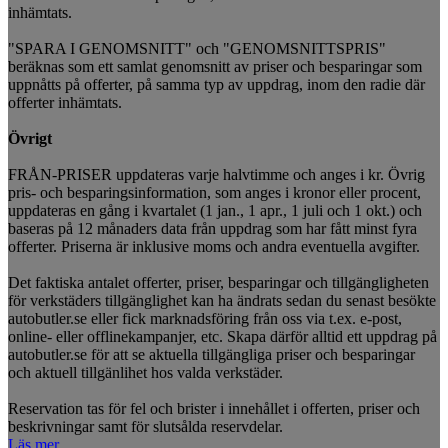
inhämtats.
"SPARA I GENOMSNITT" och "GENOMSNITTSPRIS"
beräknas som ett samlat genomsnitt av priser och besparingar som
uppnåtts på offerter, på samma typ av uppdrag, inom den radie där
offerter inhämtats.
Övrigt
FRÅN-PRISER uppdateras varje halvtimme och anges i kr. Övrig
pris- och besparingsinformation, som anges i kronor eller procent,
uppdateras en gång i kvartalet (1 jan., 1 apr., 1 juli och 1 okt.) och
baseras på 12 månaders data från uppdrag som har fått minst fyra
offerter. Priserna är inklusive moms och andra eventuella avgifter.
Det faktiska antalet offerter, priser, besparingar och tillgängligheten
för verkstäders tillgänglighet kan ha ändrats sedan du senast besökte
autobutler.se eller fick marknadsföring från oss via t.ex. e-post,
online- eller offlinekampanjer, etc. Skapa därför alltid ett uppdrag på
autobutler.se för att se aktuella tillgängliga priser och besparingar
och aktuell tillgänlihet hos valda verkstäder.
Reservation tas för fel och brister i innehållet i offerten, priser och
beskrivningar samt för slutsålda reservdelar.
Läs mer