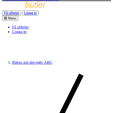
Få offerter
Logga in
Menu
Få offerter
Logga in
Bilens gör-det-själv ABC