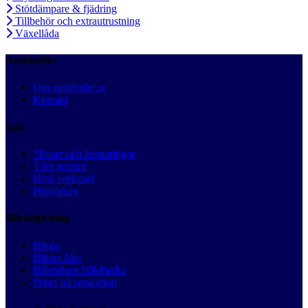
Stötdämpare & fjädring
Tillbehör och extrautrustning
Växellåda
Autobutler
Om autobutler.se
Kontakt
Info
*Priser och besparingar
3 års garanti
Hitta verkstad
Bilmärken
Bilrådgivning
Blogg
Bilens Abc
Billexikon Wikipedia
Priser på reparation