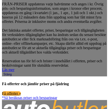
FRÅN-PRISER uppdateras varje halvtimme och anges i kr. Övrig
pris- och besparingsinformation, som anges i kronor eller procent,
uppdateras en gång i kvartalet (1 jan., 1 apr., 1 juli och 1 okt.) och
baseras på 12 månaders data från uppdrag som har fått minst fyra
offerter. Priserna är inklusive moms och andra eventuella avgifter.
Det faktiska antalet offerter, priser, besparingar och tillgängligheten
för verkstäders tillgänglighet kan ha ändrats sedan du senast besökte
autobutler.se eller fick marknadsföring från oss via t.ex. e-post,
online- eller offlinekampanjer, etc. Skapa därför alltid ett uppdrag på
autobutler.se för att se aktuella tillgängliga priser och besparingar
och aktuell tillgänlihet hos valda verkstäder.
Reservation tas för fel och brister i innehållet i offerten, priser och
beskrivningar samt för slutsålda reservdelar.
Läs mer
Stäng
Få offerter och jämför priser på fjädring
Få offerter »
*Så beräknas priser och besparingar