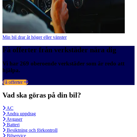
Min bil drar åt höger eller vänster
Få offerter från verkstäder nära dig
Vi har 269 oberoende verkstäder som är redo att
hjälpa.
Få offerter
Vad ska göras på din bil?
AC
Andra uppdrag
Avgaser
Batteri
Besiktning och förkontroll
Bilservice