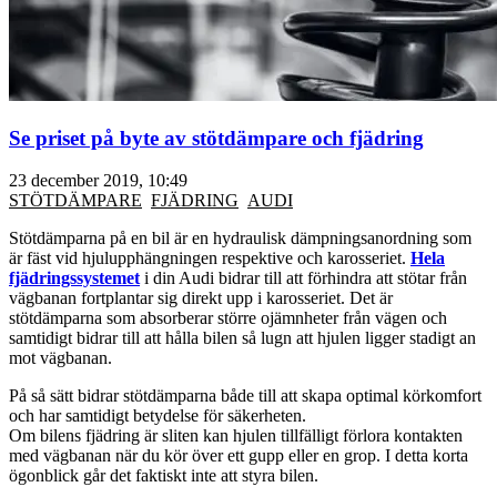
Se priset på byte av stötdämpare och fjädring
23 december 2019, 10:49
STÖTDÄMPARE
FJÄDRING
AUDI
Stötdämparna på en bil är en hydraulisk dämpningsanordning som
är fäst vid hjulupphängningen respektive och karosseriet.
Hela
fjädringssystemet
i din Audi bidrar till att förhindra att stötar från
vägbanan fortplantar sig direkt upp i karosseriet. Det är
stötdämparna som absorberar större ojämnheter från vägen och
samtidigt bidrar till att hålla bilen så lugn att hjulen ligger stadigt an
mot vägbanan.
På så sätt bidrar stötdämparna både till att skapa optimal körkomfort
och har samtidigt betydelse för säkerheten.
Om bilens fjädring är sliten kan hjulen tillfälligt förlora kontakten
med vägbanan när du kör över ett gupp eller en grop. I detta korta
ögonblick går det faktiskt inte att styra bilen.