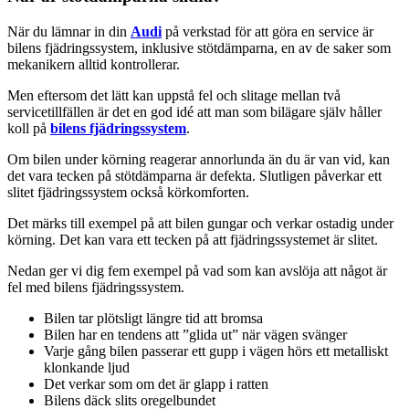
När du lämnar in din
Audi
på verkstad för att göra en service är
bilens fjädringssystem, inklusive stötdämparna, en av de saker som
mekanikern alltid kontrollerar.
Men eftersom det lätt kan uppstå fel och slitage mellan två
servicetillfällen är det en god idé att man som bilägare själv håller
koll på
bilens fjädringssystem
.
Om bilen under körning reagerar annorlunda än du är van vid, kan
det vara tecken på stötdämparna är defekta. Slutligen påverkar ett
slitet fjädringssystem också körkomforten.
Det märks till exempel på att bilen gungar och verkar ostadig under
körning. Det kan vara ett tecken på att fjädringssystemet är slitet.
Nedan ger vi dig fem exempel på vad som kan avslöja att något är
fel med bilens fjädringssystem.
Bilen tar plötsligt längre tid att bromsa
Bilen har en tendens att ”glida ut” när vägen svänger
Varje gång bilen passerar ett gupp i vägen hörs ett metalliskt
klonkande ljud
Det verkar som om det är glapp i ratten
Bilens däck slits oregelbundet