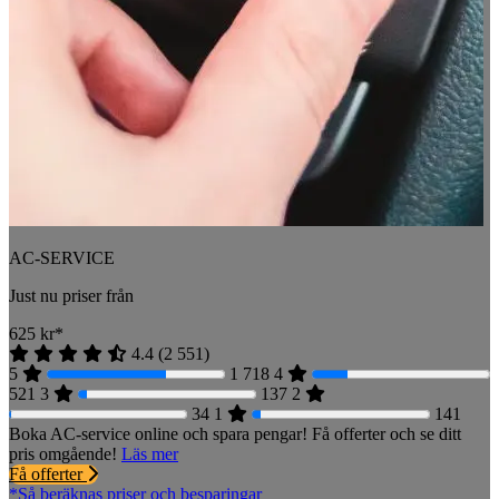
AC-SERVICE
Just nu priser från
625
kr*
4.4
(
2 551
)
5
1 718
4
521
3
137
2
34
1
141
Boka AC-service online och spara pengar! Få offerter och se ditt
pris omgående!
Läs mer
Få offerter
*Så beräknas priser och besparingar