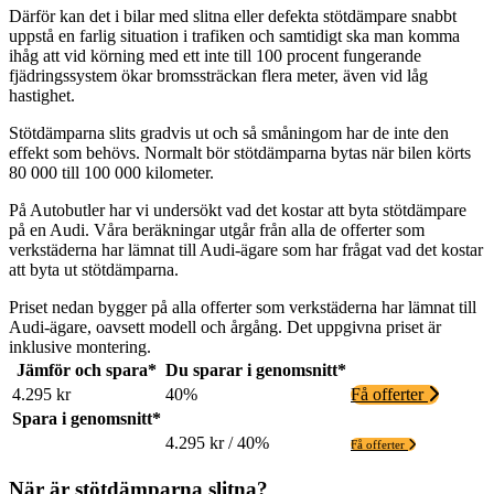
Därför kan det i bilar med slitna eller defekta stötdämpare snabbt
uppstå en farlig situation i trafiken och samtidigt ska man komma
ihåg att vid körning med ett inte till 100 procent fungerande
fjädringssystem ökar bromssträckan flera meter, även vid låg
hastighet.
Stötdämparna slits gradvis ut och så småningom har de inte den
effekt som behövs. Normalt bör stötdämparna bytas när bilen körts
80 000 till 100 000 kilometer.
På Autobutler har vi undersökt vad det kostar att byta stötdämpare
på en Audi. Våra beräkningar utgår från alla de offerter som
verkstäderna har lämnat till Audi-ägare som har frågat vad det kostar
att byta ut stötdämparna.
Priset nedan bygger på alla offerter som verkstäderna har lämnat till
Audi-ägare, oavsett modell och årgång. Det uppgivna priset är
inklusive montering.
Jämför och spara*
Du sparar i genomsnitt*
4.295 kr
40%
Få offerter
Spara i genomsnitt*
4.295 kr / 40%
Få offerter
När är stötdämparna slitna?