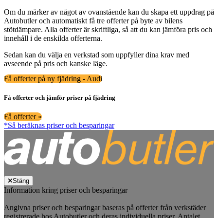
Om du märker av något av ovanstående kan du skapa ett uppdrag på
Autobutler och automatiskt få tre offerter på byte av bilens
stötdämpare. Alla offerter är skriftliga, så att du kan jämföra pris och
innehåll i de enskilda offerterna.
Sedan kan du välja en verkstad som uppfyller dina krav med
avseende på pris och kanske läge.
Få offerter på ny fjädring - Audi
Få offerter och jämför priser på fjädring
Få offerter »
*Så beräknas priser och besparingar
Stäng
Information kring priser och besparingar
Angivna priser och besparingar baseras på offerter från verkstäder
registrerade hos Autobutler och deras individuella priser. Antalet