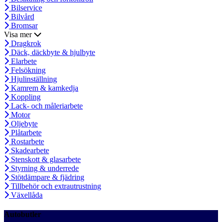
Bilservice
Bilvård
Bromsar
Visa mer
Dragkrok
Däck, däckbyte & hjulbyte
Elarbete
Felsökning
Hjulinställning
Kamrem & kamkedja
Koppling
Lack- och måleriarbete
Motor
Oljebyte
Plåtarbete
Rostarbete
Skadearbete
Stenskott & glasarbete
Styrning & underrede
Stötdämpare & fjädring
Tillbehör och extrautrustning
Växellåda
Autobutler