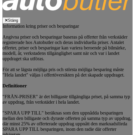
Stäng
Information kring priser och besparingar
Angivna priser och besparingar baseras på offerter från verkstäder
registrerade hos Autobutler och deras individuella priser. Antalet
offerter, priser och besparingar kan variera beroende på bilmärke,
modell, år, verkstadens tillgänglighet samt när och var i landet
uppdraget ska utföras.
För att se lägsta möjliga pris och största möjliga besparing måste
"Hela landet" väljas i offertöversikten på det skapade uppdraget.
Definitioner
"FRÅN-PRISER" är det billigaste tillgängliga priset, på samma typ
av uppdrag, från verkstäder i hela landet.
"SPARA UPP TILL" beräknas som den uppnådda besparingen
mellan den billigaste och dyraste offerten på samma typ av uppdrag,
där minst 25% av offerterade uppdrag uppnått den marknadsförda
SPARA UPP TILL besparingen, inom den radie där offerter
inhämtats.