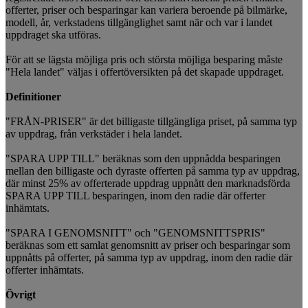
offerter, priser och besparingar kan variera beroende på bilmärke,
modell, år, verkstadens tillgänglighet samt när och var i landet
uppdraget ska utföras.
För att se lägsta möjliga pris och största möjliga besparing måste
"Hela landet" väljas i offertöversikten på det skapade uppdraget.
Definitioner
"FRÅN-PRISER" är det billigaste tillgängliga priset, på samma typ
av uppdrag, från verkstäder i hela landet.
"SPARA UPP TILL" beräknas som den uppnådda besparingen
mellan den billigaste och dyraste offerten på samma typ av uppdrag,
där minst 25% av offerterade uppdrag uppnått den marknadsförda
SPARA UPP TILL besparingen, inom den radie där offerter
inhämtats.
"SPARA I GENOMSNITT" och "GENOMSNITTSPRIS"
beräknas som ett samlat genomsnitt av priser och besparingar som
uppnåtts på offerter, på samma typ av uppdrag, inom den radie där
offerter inhämtats.
Övrigt