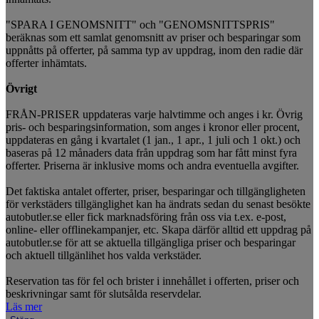
"SPARA I GENOMSNITT" och "GENOMSNITTSPRIS"
beräknas som ett samlat genomsnitt av priser och besparingar som
uppnåtts på offerter, på samma typ av uppdrag, inom den radie där
offerter inhämtats.
Övrigt
FRÅN-PRISER uppdateras varje halvtimme och anges i kr. Övrig
pris- och besparingsinformation, som anges i kronor eller procent,
uppdateras en gång i kvartalet (1 jan., 1 apr., 1 juli och 1 okt.) och
baseras på 12 månaders data från uppdrag som har fått minst fyra
offerter. Priserna är inklusive moms och andra eventuella avgifter.
Det faktiska antalet offerter, priser, besparingar och tillgängligheten
för verkstäders tillgänglighet kan ha ändrats sedan du senast besökte
autobutler.se eller fick marknadsföring från oss via t.ex. e-post,
online- eller offlinekampanjer, etc. Skapa därför alltid ett uppdrag på
autobutler.se för att se aktuella tillgängliga priser och besparingar
och aktuell tillgänlihet hos valda verkstäder.
Reservation tas för fel och brister i innehållet i offerten, priser och
beskrivningar samt för slutsålda reservdelar.
Läs mer