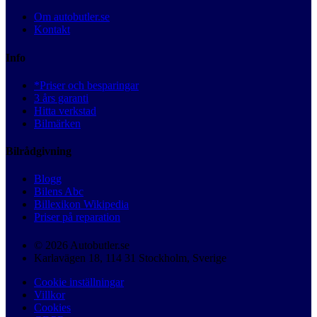
Om autobutler.se
Kontakt
Info
*Priser och besparingar
3 års garanti
Hitta verkstad
Bilmärken
Bilrådgivning
Blogg
Bilens Abc
Billexikon Wikipedia
Priser på reparation
© 2026 Autobutler.se
Karlavägen 18, 114 31 Stockholm, Sverige
Cookie inställningar
Villkor
Cookies