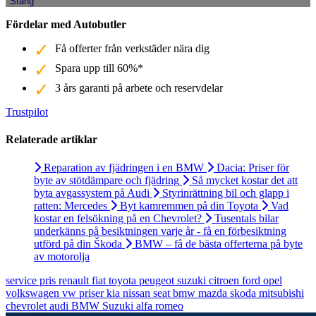
Stäng
Fördelar med Autobutler
Få offerter från verkstäder nära dig
Spara upp till 60%*
3 års garanti på arbete och reservdelar
Trustpilot
Relaterade artiklar
Reparation av fjädringen i en BMW
Dacia: Priser för
byte av stötdämpare och fjädring
Så mycket kostar det att
byta avgassystem på Audi
Styrinrättning bil och glapp i
ratten: Mercedes
Byt kamremmen på din Toyota
Vad
kostar en felsökning på en Chevrolet?
Tusentals bilar
underkänns på besiktningen varje år - få en förbesiktning
utförd på din Škoda
BMW – få de bästa offerterna på byte
av motorolja
service
pris
renault
fiat
toyota
peugeot
suzuki
citroen
ford
opel
volkswagen
vw
priser
kia
nissan
seat
bmw
mazda
skoda
mitsubishi
chevrolet
audi
BMW
Suzuki
alfa romeo