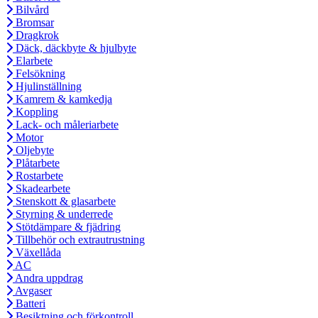
Bilvård
Bromsar
Dragkrok
Däck, däckbyte & hjulbyte
Elarbete
Felsökning
Hjulinställning
Kamrem & kamkedja
Koppling
Lack- och måleriarbete
Motor
Oljebyte
Plåtarbete
Rostarbete
Skadearbete
Stenskott & glasarbete
Styrning & underrede
Stötdämpare & fjädring
Tillbehör och extrautrustning
Växellåda
AC
Andra uppdrag
Avgaser
Batteri
Besiktning och förkontroll