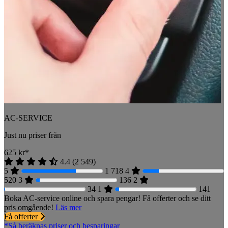
AC-SERVICE
Just nu priser från
625
kr*
4.4
(
2 549
)
5
1 718
4
520
3
136
2
34
1
141
Boka AC-service online och spara pengar! Få offerter och se ditt
pris omgående!
Läs mer
Få offerter
*Så beräknas priser och besparingar