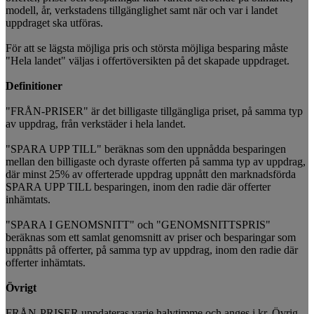
modell, år, verkstadens tillgänglighet samt när och var i landet
uppdraget ska utföras.
För att se lägsta möjliga pris och största möjliga besparing måste
"Hela landet" väljas i offertöversikten på det skapade uppdraget.
Definitioner
"FRÅN-PRISER" är det billigaste tillgängliga priset, på samma typ
av uppdrag, från verkstäder i hela landet.
"SPARA UPP TILL" beräknas som den uppnådda besparingen
mellan den billigaste och dyraste offerten på samma typ av uppdrag,
där minst 25% av offerterade uppdrag uppnått den marknadsförda
SPARA UPP TILL besparingen, inom den radie där offerter
inhämtats.
"SPARA I GENOMSNITT" och "GENOMSNITTSPRIS"
beräknas som ett samlat genomsnitt av priser och besparingar som
uppnåtts på offerter, på samma typ av uppdrag, inom den radie där
offerter inhämtats.
Övrigt
FRÅN-PRISER uppdateras varje halvtimme och anges i kr. Övrig