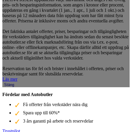
pris- och besparingsinformation, som anges i kronor eller procent,
uppdateras en gång i kvartalet (1 jan., 1 apr., 1 juli och 1 okt.) och
baseras på 12 månaders data från uppdrag som har fått minst fyra
offerter. Priserna är inklusive moms och andra eventuella avgifter.
Det faktiska antalet offerter, priser, besparingar och tillgängligheten
för verkstäders tillgänglighet kan ha ändrats sedan du senast besökte
autobutler.se eller fick marknadsföring från oss via t.ex. e-post,
online- eller offlinekampanjer, etc. Skapa därför alltid ett uppdrag på
autobutler.se för att se aktuella tillgängliga priser och besparingar
och aktuell tillgänlihet hos valda verkstäder.
Reservation tas för fel och brister i innehållet i offerten, priser och
beskrivningar samt för slutsålda reservdelar.
Läs mer
Stäng
Fördelar med Autobutler
Få offerter från verkstäder nära dig
Spara upp till 60%*
3 års garanti på arbete och reservdelar
Trustpilot