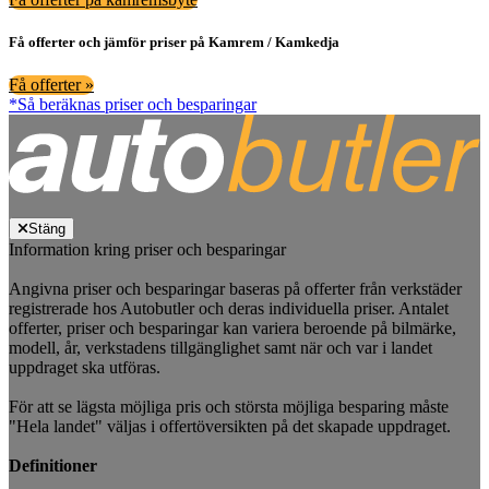
Få offerter och jämför priser på Kamrem / Kamkedja
Få offerter »
*Så beräknas priser och besparingar
Stäng
Information kring priser och besparingar
Angivna priser och besparingar baseras på offerter från verkstäder
registrerade hos Autobutler och deras individuella priser. Antalet
offerter, priser och besparingar kan variera beroende på bilmärke,
modell, år, verkstadens tillgänglighet samt när och var i landet
uppdraget ska utföras.
För att se lägsta möjliga pris och största möjliga besparing måste
"Hela landet" väljas i offertöversikten på det skapade uppdraget.
Definitioner