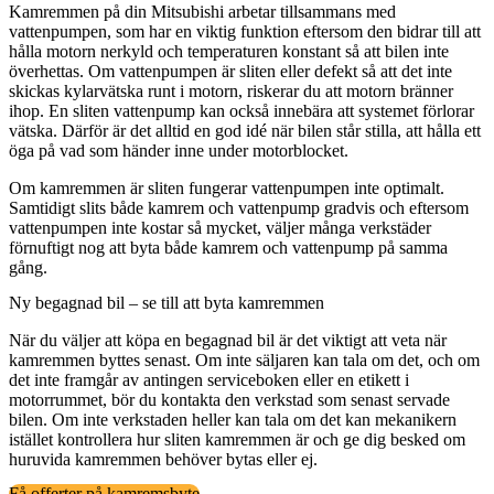
Kamremmen på din Mitsubishi arbetar tillsammans med
vattenpumpen, som har en viktig funktion eftersom den bidrar till att
hålla motorn nerkyld och temperaturen konstant så att bilen inte
överhettas. Om vattenpumpen är sliten eller defekt så att det inte
skickas kylarvätska runt i motorn, riskerar du att motorn bränner
ihop. En sliten vattenpump kan också innebära att systemet förlorar
vätska. Därför är det alltid en god idé när bilen står stilla, att hålla ett
öga på vad som händer inne under motorblocket.
Om kamremmen är sliten fungerar vattenpumpen inte optimalt.
Samtidigt slits både kamrem och vattenpump gradvis och eftersom
vattenpumpen inte kostar så mycket, väljer många verkstäder
förnuftigt nog att byta både kamrem och vattenpump på samma
gång.
Ny begagnad bil – se till att byta kamremmen
När du väljer att köpa en begagnad bil är det viktigt att veta när
kamremmen byttes senast. Om inte säljaren kan tala om det, och om
det inte framgår av antingen serviceboken eller en etikett i
motorrummet, bör du kontakta den verkstad som senast servade
bilen. Om inte verkstaden heller kan tala om det kan mekanikern
istället kontrollera hur sliten kamremmen är och ge dig besked om
huruvida kamremmen behöver bytas eller ej.
Få offerter på kamremsbyte