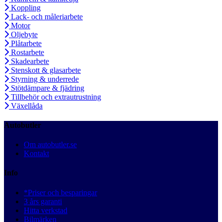
Koppling
Lack- och måleriarbete
Motor
Oljebyte
Plåtarbete
Rostarbete
Skadearbete
Stenskott & glasarbete
Styrning & underrede
Stötdämpare & fjädring
Tillbehör och extrautrustning
Växellåda
Autobutler
Om autobutler.se
Kontakt
Info
*Priser och besparingar
3 års garanti
Hitta verkstad
Bilmärken