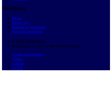
Bilrådgivning
Blogg
Bilens Abc
Billexikon Wikipedia
Priser på reparation
© 2026 Autobutler.se
Karlavägen 18, 114 31 Stockholm, Sverige
Cookie inställningar
Villkor
Cookies
GDPR