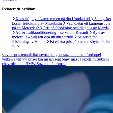
Relaterade artiklar
Kom ihåg byta kamremmen på din Honda i tid
Så mycket
kostar felsökning av Mitsubishi
Vad kostar ett kamremsbyte
på en Mercedes?
Pris på felsökning och diagnos av Mazda
AC & Luftkonditionering – serva din Renault
Byte av
motorolja – välj rätt olja till din Suzuki
Se priset för
felsökning av Honda
Få ett bra pris på kamremsbyte till din
KIA
service
pris
renault
fiat
toyota
peugeot
suzuki
citroen
ford
opel
volkswagen
vw
priser
kia
nissan
seat
bmw
mazda
skoda
mitsubishi
chevrolet
audi
BMW
Suzuki
alfa romeo