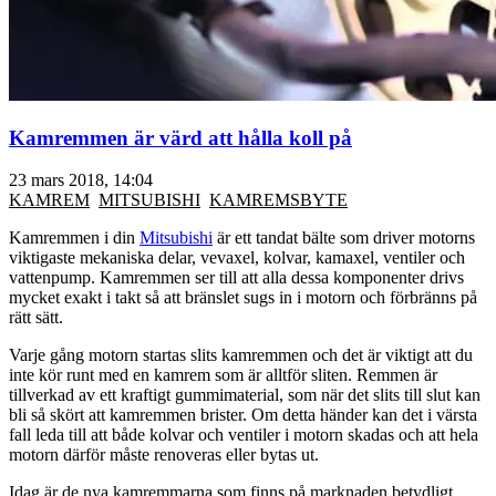
Kamremmen är värd att hålla koll på
23 mars 2018, 14:04
KAMREM
MITSUBISHI
KAMREMSBYTE
Kamremmen i din
Mitsubishi
är ett tandat bälte som driver motorns
viktigaste mekaniska delar, vevaxel, kolvar, kamaxel, ventiler och
vattenpump. Kamremmen ser till att alla dessa komponenter drivs
mycket exakt i takt så att bränslet sugs in i motorn och förbränns på
rätt sätt.
Varje gång motorn startas slits kamremmen och det är viktigt att du
inte kör runt med en kamrem som är alltför sliten. Remmen är
tillverkad av ett kraftigt gummimaterial, som när det slits till slut kan
bli så skört att kamremmen brister. Om detta händer kan det i värsta
fall leda till att både kolvar och ventiler i motorn skadas och att hela
motorn därför måste renoveras eller bytas ut.
Idag är de nya kamremmarna som finns på marknaden betydligt