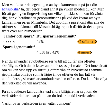
Men vad kostar det egentligen att byta kamremmen på just din
Mitsubishi
? Ja, det beror bland annat på vilken modell du kör. Men
för att ge dig en fingervisning om vilken prisklass du kan förvänta
dig, har vi beräknat ett genomsnittspris på vad det kostar att byta
kamremmen på en Mitsubishi. Det uppgivna priset omfattar alla de
offerter som lämnats till Mitsubishi-ägare, och därför är det ett pris
tvärs över alla bilmodeller.
Jämför och spara*
Du sparar i genomsnitt*
4.338 kr
42%
Få offerter
Spara i genomsnitt*
4.338 kr / 42%
Få offerter
När du använder autobutler.se ser vi till att du får alla offerter
skriftligen. Och du täcks av autobutler.se:s prismatch. Det innebär att
om du kan visa upp en skriftlig offert från en bilverkstad i samma
geografiska område som är lägre än de offerter du har fått via
autobutler.se, så matchar autobutler.se den offerten. Du kan fritt välja
den verkstad du vill använda.
På autobutler.se kan du läsa vad andra bilägare har sagt om de
verkstäder du har tittat på, innan du bokar en tid i verkstaden.
Varför byter verkstaden även vattenpumpen?