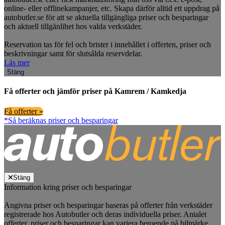
online- eller offlinekampanjer, etc. Skapa därför alltid ett uppdrag på
autobutler.se för att se aktuella tillgängliga priser och besparingar
och aktuell tillgänlihet hos valda verkstäder.
Reservation tas för fel och brister i innehållet i offerten, priser och
beskrivningar samt för slutsålda reservdelar.
Läs mer
Stäng
Få offerter och jämför priser på Kamrem / Kamkedja
Få offerter »
*Så beräknas priser och besparingar
Stäng
Information kring priser och besparingar
Angivna priser och besparingar baseras på offerter från verkstäder
registrerade hos Autobutler och deras individuella priser. Antalet
offerter, priser och besparingar kan variera beroende på bilmärke,