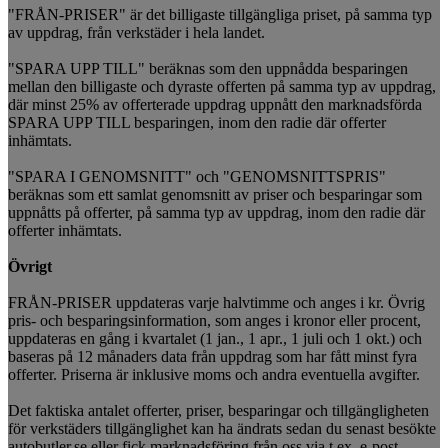
"FRÅN-PRISER" är det billigaste tillgängliga priset, på samma typ
av uppdrag, från verkstäder i hela landet.
"SPARA UPP TILL" beräknas som den uppnådda besparingen
mellan den billigaste och dyraste offerten på samma typ av uppdrag,
där minst 25% av offerterade uppdrag uppnått den marknadsförda
SPARA UPP TILL besparingen, inom den radie där offerter
inhämtats.
"SPARA I GENOMSNITT" och "GENOMSNITTSPRIS"
beräknas som ett samlat genomsnitt av priser och besparingar som
uppnåtts på offerter, på samma typ av uppdrag, inom den radie där
offerter inhämtats.
Övrigt
FRÅN-PRISER uppdateras varje halvtimme och anges i kr. Övrig
pris- och besparingsinformation, som anges i kronor eller procent,
uppdateras en gång i kvartalet (1 jan., 1 apr., 1 juli och 1 okt.) och
baseras på 12 månaders data från uppdrag som har fått minst fyra
offerter. Priserna är inklusive moms och andra eventuella avgifter.
Det faktiska antalet offerter, priser, besparingar och tillgängligheten
för verkstäders tillgänglighet kan ha ändrats sedan du senast besökte
autobutler.se eller fick marknadsföring från oss via t.ex. e-post,