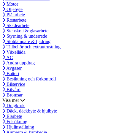
Motor
Oljebyte
Plåtarbete
Rostarbete
Skadearbete
Stenskott & glasarbete
Styrning & underrede
Stötdämpare & fjädring
Tillbehör och extrautrustning
Växellåda
AC
Andra uppdrag
Avgaser
Batteri
Besiktning och förkontroll
Bilservice
Bilvård
Bromsar
Visa mer
Dragkrok
Däck, däckbyte & hjulbyte
Elarbete
Felsökning
Hjulinställning
Kamrem & kamkedja