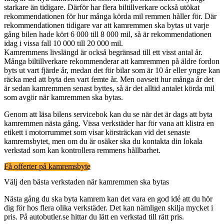
starkare än tidigare. Därför har flera biltillverkare också utökat
rekommendationen för hur många körda mil remmen håller för. Där
rekommendationen tidigare var att kamremmen ska bytas ut varje
gång bilen hade kört 6 000 till 8 000 mil, så är rekommendationen
idag i vissa fall 10 000 till 20 000 mil.
Kamremmens livslängd är också begränsad till ett visst antal år.
Många biltillverkare rekommenderar att kamremmen på äldre fordon
byts ut vart fjärde år, medan det för bilar som är 10 år eller yngre kan
räcka med att byta den vart femte år. Men oavsett hur många år det
är sedan kamremmen senast byttes, så är det alltid antalet körda mil
som avgör när kamremmen ska bytas.
Genom att läsa bilens servicebok kan du se när det är dags att byta
kamremmen nästa gång. Vissa verkstäder har för vana att klistra en
etikett i motorrummet som visar körsträckan vid det senaste
kamremsbytet, men om du är osäker ska du kontakta din lokala
verkstad som kan kontrollera remmens hållbarhet.
Få offerter på kamremsbyte
Välj den bästa verkstaden när kamremmen ska bytas
Nästa gång du ska byta kamrem kan det vara en god idé att du hör
dig för hos flera olika verkstäder. Det kan nämligen skilja mycket i
pris. På autobutler.se hittar du lätt en verkstad till rätt pris.