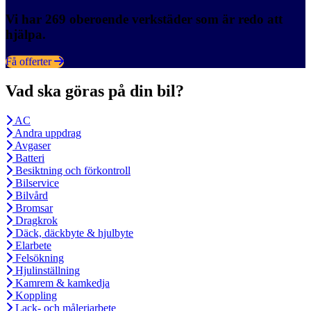
Vi har 269 oberoende verkstäder som är redo att
hjälpa.
Få offerter
Vad ska göras på din bil?
AC
Andra uppdrag
Avgaser
Batteri
Besiktning och förkontroll
Bilservice
Bilvård
Bromsar
Dragkrok
Däck, däckbyte & hjulbyte
Elarbete
Felsökning
Hjulinställning
Kamrem & kamkedja
Koppling
Lack- och måleriarbete