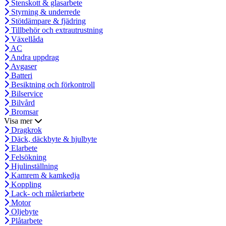
Stenskott & glasarbete
Styrning & underrede
Stötdämpare & fjädring
Tillbehör och extrautrustning
Växellåda
AC
Andra uppdrag
Avgaser
Batteri
Besiktning och förkontroll
Bilservice
Bilvård
Bromsar
Visa mer
Dragkrok
Däck, däckbyte & hjulbyte
Elarbete
Felsökning
Hjulinställning
Kamrem & kamkedja
Koppling
Lack- och måleriarbete
Motor
Oljebyte
Plåtarbete