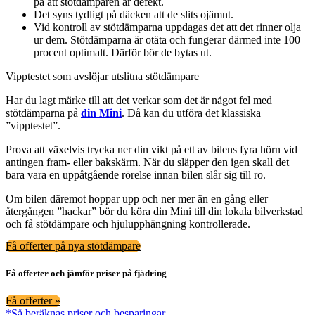
på att stötdämparen är defekt.
Det syns tydligt på däcken att de slits ojämnt.
Vid kontroll av stötdämparna uppdagas det att det rinner olja
ur dem. Stötdämparna är otäta och fungerar därmed inte 100
procent optimalt. Därför bör de bytas ut.
Vipptestet som avslöjar utslitna stötdämpare
Har du lagt märke till att det verkar som det är något fel med
stötdämparna på
din Mini
. Då kan du utföra det klassiska
”vipptestet”.
Prova att växelvis trycka ner din vikt på ett av bilens fyra hörn vid
antingen fram- eller bakskärm. När du släpper den igen skall det
bara vara en uppåtgående rörelse innan bilen slår sig till ro.
Om bilen däremot hoppar upp och ner mer än en gång eller
återgången ”hackar” bör du köra din Mini till din lokala bilverkstad
och få stötdämpare och hjulupphängning kontrollerade.
Få offerter på nya stötdämpare
Få offerter och jämför priser på fjädring
Få offerter »
*Så beräknas priser och besparingar