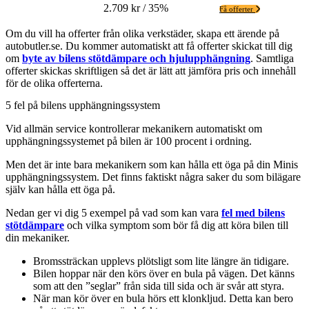
2.709 kr / 35%
Få offerter
Om du vill ha offerter från olika verkstäder, skapa ett ärende på
autobutler.se. Du kommer automatiskt att få offerter skickat till dig
om
byte av bilens stötdämpare och hjulupphängning
. Samtliga
offerter skickas skriftligen så det är lätt att jämföra pris och innehåll
för de olika offerterna.
5 fel på bilens upphängningssystem
Vid allmän service kontrollerar mekanikern automatiskt om
upphängningssystemet på bilen är 100 procent i ordning.
Men det är inte bara mekanikern som kan hålla ett öga på din Minis
upphängningssystem. Det finns faktiskt några saker du som bilägare
själv kan hålla ett öga på.
Nedan ger vi dig 5 exempel på vad som kan vara
fel med bilens
stötdämpare
och vilka symptom som bör få dig att köra bilen till
din mekaniker.
Bromssträckan upplevs plötsligt som lite längre än tidigare.
Bilen hoppar när den körs över en bula på vägen. Det känns
som att den ”seglar” från sida till sida och är svår att styra.
När man kör över en bula hörs ett klonkljud. Detta kan bero