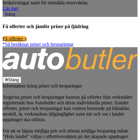
beskrivningar samt för slutsålda reservdelar.
Läs mer
Stäng
Få offerter och jämför priser på fjädring
Få offerter »
*Så beräknas priser och besparingar
Stäng
Information kring priser och besparingar
Angivna priser och besparingar baseras på offerter från verkstäder
registrerade hos Autobutler och deras individuella priser. Antalet
offerter, priser och besparingar kan variera beroende på bilmärke,
modell, år, verkstadens tillgänglighet samt när och var i landet
uppdraget ska utföras.
För att se lägsta möjliga pris och största möjliga besparing måste
"Hela landet" väljas i offertöversikten på det skapade uppdraget.