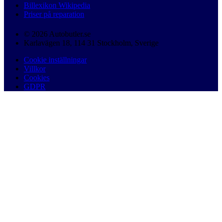
Billexikon Wikipedia
Priser på reparation
© 2026 Autobutler.se
Karlavägen 18, 114 31 Stockholm, Sverige
Cookie inställningar
Villkor
Cookies
GDPR