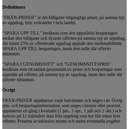
Definitioner
"FRÅN-PRISER" är det billigaste tillgängliga priset, på samma typ
av uppdrag, från verkstäder i hela landet.
"SPARA UPP TILL" beräknas som den uppnådda besparingen
mellan den billigaste och dyraste offerten på samma typ av uppdrag,
där minst 25% av offerterade uppdrag uppnått den marknadsförda
SPARA UPP TILL besparingen, inom den radie där offerter
inhämtats.
"SPARA I GENOMSNITT" och "GENOMSNITTSPRIS"
beräknas som ett samlat genomsnitt av priser och besparingar som
uppnåtts på offerter, på samma typ av uppdrag, inom den radie där
offerter inhämtats.
Övrigt
FRÅN-PRISER uppdateras varje halvtimme och anges i kr. Övrig
pris- och besparingsinformation, som anges i kronor eller procent,
uppdateras en gång i kvartalet (1 jan., 1 apr., 1 juli och 1 okt.) och
baseras på 12 månaders data från uppdrag som har fått minst fyra
offerter. Priserna är inklusive moms och andra eventuella avgifter.