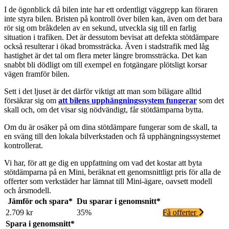
I de ögonblick då bilen inte har ett ordentligt väggrepp kan föraren
inte styra bilen. Bristen på kontroll över bilen kan, även om det bara
rör sig om bråkdelen av en sekund, utveckla sig till en farlig
situation i trafiken. Det är dessutom bevisat att defekta stötdämpare
också resulterar i ökad bromssträcka. Även i stadstrafik med låg
hastighet är det tal om flera meter längre bromssträcka. Det kan
snabbt bli dödligt om till exempel en fotgängare plötsligt korsar
vägen framför bilen.
Sett i det ljuset är det därför viktigt att man som bilägare alltid
försäkrar sig om
att bilens upphängningssystem fungerar
som det
skall och, om det visar sig nödvändigt, får stötdämparna bytta.
Om du är osäker på om dina stötdämpare fungerar som de skall, ta
en sväng till den lokala bilverkstaden och få upphängningssystemet
kontrollerat.
Vi har, för att ge dig en uppfattning om vad det kostar att byta
stötdämparna på en Mini, beräknat ett genomsnittligt pris för alla de
offerter som verkstäder har lämnat till Mini-ägare, oavsett modell
och årsmodell.
Jämför och spara*
Du sparar i genomsnitt*
2.709 kr
35%
Få offerter
Spara i genomsnitt*