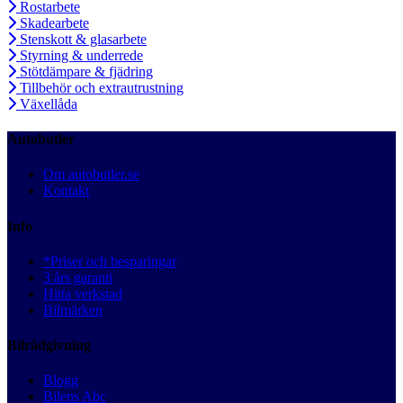
Rostarbete
Skadearbete
Stenskott & glasarbete
Styrning & underrede
Stötdämpare & fjädring
Tillbehör och extrautrustning
Växellåda
Autobutler
Om autobutler.se
Kontakt
Info
*Priser och besparingar
3 års garanti
Hitta verkstad
Bilmärken
Bilrådgivning
Blogg
Bilens Abc