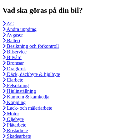
Vad ska göras på din bil?
AC
Andra uppdrag
Avgaser
Batteri
Besiktning och förkontroll
Bilservice
Bilvård
Bromsar
Dragkrok
Däck, däckbyte & hjulbyte
Elarbete
Felsökning
Hjulinställning
Kamrem & kamkedja
Koppling
Lack- och måleriarbete
Motor
Oljebyte
Plåtarbete
Rostarbete
Skadearbete