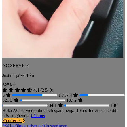
AC-SERVICE
Just nu priser från
625
kr*
4.4
(
2 549
)
5
1 717
4
521
3
137
2
34
1
140
Boka AC-service online och spara pengar! Få offerter och se ditt
pris omgående!
Läs mer
Få offerter
*Så beräknas priser och besparingar