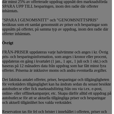
där minst 25% av offerterade uppdrag uppnått den marknadsförda
SPARA UPP TILL besparingen, inom den radie där offerter
inhämtats.
"SPARA I GENOMSNITT" och "GENOMSNITTSPRIS"
beräknas som ett samlat genomsnitt av priser och besparingar som
uppnåtts på offerter, på samma typ av uppdrag, inom den radie där
offerter inhämtats.
Övrigt
FRÅN-PRISER uppdateras varje halvtimme och anges i kr. Övrig
pris- och besparingsinformation, som anges i kronor eller procent,
uppdateras en gång i kvartalet (1 jan., 1 apr., 1 juli och 1 okt.) och
baseras på 12 månaders data från uppdrag som har fått minst fyra
offerter. Priserna är inklusive moms och andra eventuella avgifter.
Det faktiska antalet offerter, priser, besparingar och tillgängligheten
för verkstäders tillgänglighet kan ha ändrats sedan du senast besökte
autobutler.se eller fick marknadsföring från oss via t.ex. e-post,
online- eller offlinekampanjer, etc. Skapa därför alltid ett uppdrag på
autobutler.se för att se aktuella tillgängliga priser och besparingar
och aktuell tillgänlihet hos valda verkstäder.
Reservation tas för fel och brister i innehållet i offerten, priser och