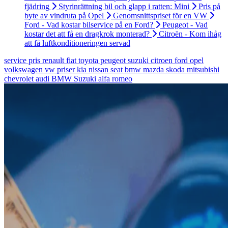
fjädring
Styrinrättning bil och glapp i ratten: Mini
Pris på
byte av vindruta på Opel
Genomsnittspriset för en VW
Ford - Vad kostar bilservice på en Ford?
Peugeot - Vad
kostar det att få en dragkrok monterad?
Citroën - Kom ihåg
att få luftkonditioneringen servad
service
pris
renault
fiat
toyota
peugeot
suzuki
citroen
ford
opel
volkswagen
vw
priser
kia
nissan
seat
bmw
mazda
skoda
mitsubishi
chevrolet
audi
BMW
Suzuki
alfa romeo