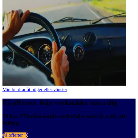
Min bil drar åt höger eller vänster
Få offerter från verkstäder nära dig
Vi har 270 oberoende verkstäder som är redo att
hjälpa.
Få offerter