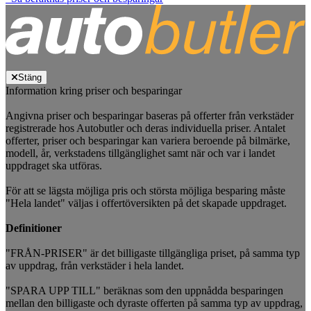
Stäng
Information kring priser och besparingar
Angivna priser och besparingar baseras på offerter från verkstäder
registrerade hos Autobutler och deras individuella priser. Antalet
offerter, priser och besparingar kan variera beroende på bilmärke,
modell, år, verkstadens tillgänglighet samt när och var i landet
uppdraget ska utföras.
För att se lägsta möjliga pris och största möjliga besparing måste
"Hela landet" väljas i offertöversikten på det skapade uppdraget.
Definitioner
"FRÅN-PRISER" är det billigaste tillgängliga priset, på samma typ
av uppdrag, från verkstäder i hela landet.
"SPARA UPP TILL" beräknas som den uppnådda besparingen
mellan den billigaste och dyraste offerten på samma typ av uppdrag,