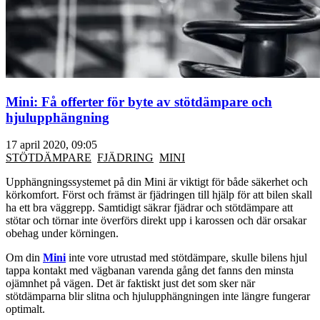
Mini: Få offerter för byte av stötdämpare och
hjulupphängning
17 april 2020, 09:05
STÖTDÄMPARE
FJÄDRING
MINI
Upphängningssystemet på din Mini är viktigt för både säkerhet och
körkomfort. Först och främst är fjädringen till hjälp för att bilen skall
ha ett bra väggrepp. Samtidigt säkrar fjädrar och stötdämpare att
stötar och törnar inte överförs direkt upp i karossen och där orsakar
obehag under körningen.
Om din
Mini
inte vore utrustad med stötdämpare, skulle bilens hjul
tappa kontakt med vägbanan varenda gång det fanns den minsta
ojämnhet på vägen. Det är faktiskt just det som sker när
stötdämparna blir slitna och hjulupphängningen inte längre fungerar
optimalt.