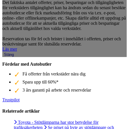
Det faktiska antalet offerter, priser, besparingar och tillgängligheten
för verkstäders tillgänglighet kan ha ändrats sedan du senast besökte
autobutler.se eller fick marknadsföring från oss via t.ex. e-post,
online- eller offlinekampanjer, etc. Skapa därför alltid ett uppdrag på
autobutler.se för att se aktuella tillgängliga priser och besparingar
och aktuell tillgänlihet hos valda verkstäder.
Reservation tas för fel och brister i innehållet i offerten, priser och
beskrivningar samt för slutsålda reservdelar.
Läs mer
Stäng
Fördelar med Autobutler
Få offerter från verkstäder nära dig
Spara upp till 60%*
3 års garanti på arbete och reservdelar
Trustpilot
Relaterade artiklar
Toyota - Stötdämparna har stor betydelse för
trafiksäkerheten
Se priset på byte av stötdämpare och