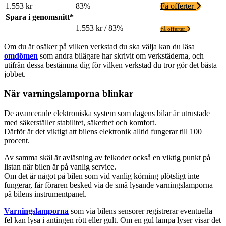
1.553 kr
83%
Få offerter
Spara i genomsnitt*
1.553 kr / 83%
Få offerter
Om du är osäker på vilken verkstad du ska välja kan du läsa
omdömen
som andra bilägare har skrivit om verkstäderna, och
utifrån dessa bestämma dig för vilken verkstad du tror gör det bästa
jobbet.
När varningslamporna blinkar
De avancerade elektroniska system som dagens bilar är utrustade
med säkerställer stabilitet, säkerhet och komfort.
Därför är det viktigt att bilens elektronik alltid fungerar till 100
procent.
Av samma skäl är avläsning av felkoder också en viktig punkt på
listan när bilen är på vanlig service.
Om det är något på bilen som vid vanlig körning plötsligt inte
fungerar, får föraren besked via de små lysande varningslamporna
på bilens instrumentpanel.
Varningslamporna
som via bilens sensorer registrerar eventuella
fel kan lysa i antingen rött eller gult. Om en gul lampa lyser visar det