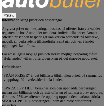
Stäng
Information kring priser och besparingar
Angivna priser och besparingar baseras på offerter från verkstäder
registrerade hos Autobutler och deras individuella priser. Antalet
offerter, priser och besparingar kan variera beroende på bilmärke,
modell, år, verkstadens tillgänglighet samt när och var i landet
uppdraget ska utföras.
För att se lägsta möjliga pris och största möjliga besparing måste
"Hela landet" väljas i offertöversikten på det skapade uppdraget.
Definitioner
"FRÅN-PRISER" är det billigaste tillgängliga priset, på samma typ
av uppdrag, från verkstäder i hela landet.
"SPARA UPP TILL" beräknas som den uppnådda besparingen
mellan den billigaste och dyraste offerten på samma typ av uppdrag,
där minst 25% av offerterade uppdrag uppnått den marknadsförda
SPARA UPP TILL besparingen, inom den radie där offerter
inhämtats.