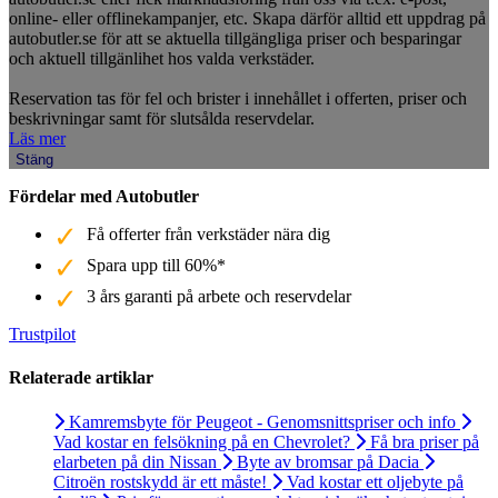
online- eller offlinekampanjer, etc. Skapa därför alltid ett uppdrag på
autobutler.se för att se aktuella tillgängliga priser och besparingar
och aktuell tillgänlihet hos valda verkstäder.
Reservation tas för fel och brister i innehållet i offerten, priser och
beskrivningar samt för slutsålda reservdelar.
Läs mer
Stäng
Fördelar med Autobutler
Få offerter från verkstäder nära dig
Spara upp till 60%*
3 års garanti på arbete och reservdelar
Trustpilot
Relaterade artiklar
Kamremsbyte för Peugeot - Genomsnittspriser och info
Vad kostar en felsökning på en Chevrolet?
Få bra priser på
elarbeten på din Nissan
Byte av bromsar på Dacia
Citroën rostskydd är ett måste!
Vad kostar ett oljebyte på