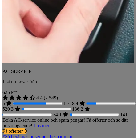
AC-SERVICE
Just nu priser från
625
kr*
4.4
(
2 549
)
5
1 718
4
520
3
136
2
34
1
141
Boka AC-service online och spara pengar! Få offerter och se ditt
pris omgående!
Läs mer
Få offerter
*Så beräknas priser och besparingar