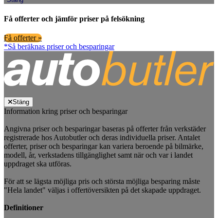
Få offerter och jämför priser på felsökning
Få offerter »
*Så beräknas priser och besparingar
Stäng
Information kring priser och besparingar
Angivna priser och besparingar baseras på offerter från verkstäder
registrerade hos Autobutler och deras individuella priser. Antalet
offerter, priser och besparingar kan variera beroende på bilmärke,
modell, år, verkstadens tillgänglighet samt när och var i landet
uppdraget ska utföras.
För att se lägsta möjliga pris och största möjliga besparing måste
"Hela landet" väljas i offertöversikten på det skapade uppdraget.
Definitioner