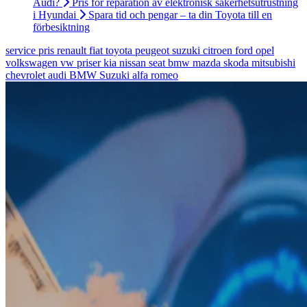
Audi?
Pris för reparation av elektronisk säkerhetsutrustning
i Hyundai
Spara tid och pengar – ta din Toyota till en
förbesiktning
service
pris
renault
fiat
toyota
peugeot
suzuki
citroen
ford
opel
volkswagen
vw
priser
kia
nissan
seat
bmw
mazda
skoda
mitsubishi
chevrolet
audi
BMW
Suzuki
alfa romeo