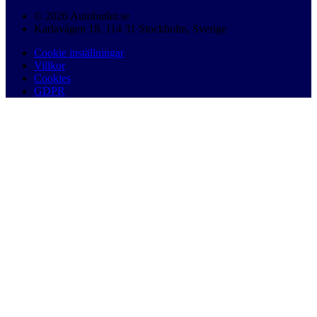
© 2026 Autobutler.se
Karlavägen 18, 114 31 Stockholm, Sverige
Cookie inställningar
Villkor
Cookies
GDPR