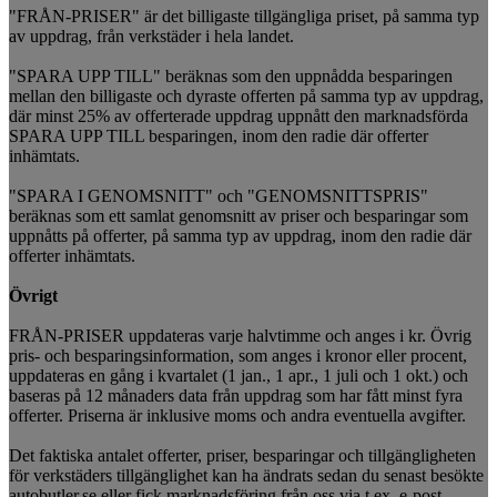
"FRÅN-PRISER" är det billigaste tillgängliga priset, på samma typ
av uppdrag, från verkstäder i hela landet.
"SPARA UPP TILL" beräknas som den uppnådda besparingen
mellan den billigaste och dyraste offerten på samma typ av uppdrag,
där minst 25% av offerterade uppdrag uppnått den marknadsförda
SPARA UPP TILL besparingen, inom den radie där offerter
inhämtats.
"SPARA I GENOMSNITT" och "GENOMSNITTSPRIS"
beräknas som ett samlat genomsnitt av priser och besparingar som
uppnåtts på offerter, på samma typ av uppdrag, inom den radie där
offerter inhämtats.
Övrigt
FRÅN-PRISER uppdateras varje halvtimme och anges i kr. Övrig
pris- och besparingsinformation, som anges i kronor eller procent,
uppdateras en gång i kvartalet (1 jan., 1 apr., 1 juli och 1 okt.) och
baseras på 12 månaders data från uppdrag som har fått minst fyra
offerter. Priserna är inklusive moms och andra eventuella avgifter.
Det faktiska antalet offerter, priser, besparingar och tillgängligheten
för verkstäders tillgänglighet kan ha ändrats sedan du senast besökte
autobutler.se eller fick marknadsföring från oss via t.ex. e-post,