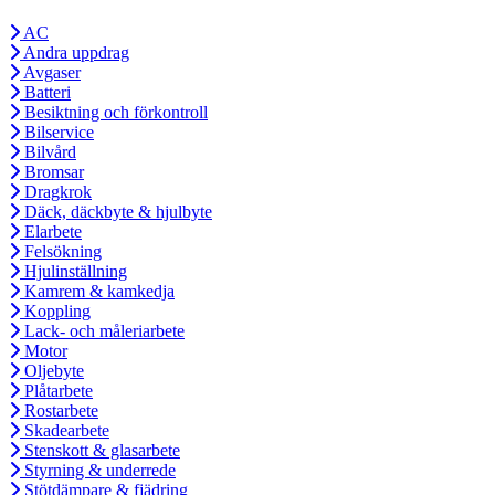
AC
Andra uppdrag
Avgaser
Batteri
Besiktning och förkontroll
Bilservice
Bilvård
Bromsar
Dragkrok
Däck, däckbyte & hjulbyte
Elarbete
Felsökning
Hjulinställning
Kamrem & kamkedja
Koppling
Lack- och måleriarbete
Motor
Oljebyte
Plåtarbete
Rostarbete
Skadearbete
Stenskott & glasarbete
Styrning & underrede
Stötdämpare & fjädring