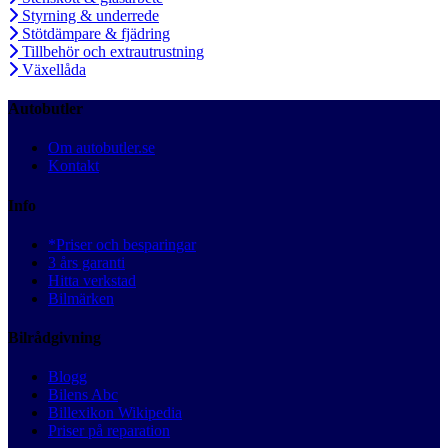
Styrning & underrede
Stötdämpare & fjädring
Tillbehör och extrautrustning
Växellåda
Autobutler
Om autobutler.se
Kontakt
Info
*Priser och besparingar
3 års garanti
Hitta verkstad
Bilmärken
Bilrådgivning
Blogg
Bilens Abc
Billexikon Wikipedia
Priser på reparation