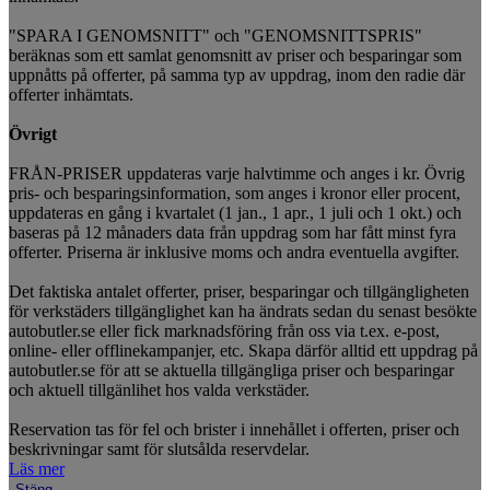
"SPARA I GENOMSNITT" och "GENOMSNITTSPRIS"
beräknas som ett samlat genomsnitt av priser och besparingar som
uppnåtts på offerter, på samma typ av uppdrag, inom den radie där
offerter inhämtats.
Övrigt
FRÅN-PRISER uppdateras varje halvtimme och anges i kr. Övrig
pris- och besparingsinformation, som anges i kronor eller procent,
uppdateras en gång i kvartalet (1 jan., 1 apr., 1 juli och 1 okt.) och
baseras på 12 månaders data från uppdrag som har fått minst fyra
offerter. Priserna är inklusive moms och andra eventuella avgifter.
Det faktiska antalet offerter, priser, besparingar och tillgängligheten
för verkstäders tillgänglighet kan ha ändrats sedan du senast besökte
autobutler.se eller fick marknadsföring från oss via t.ex. e-post,
online- eller offlinekampanjer, etc. Skapa därför alltid ett uppdrag på
autobutler.se för att se aktuella tillgängliga priser och besparingar
och aktuell tillgänlihet hos valda verkstäder.
Reservation tas för fel och brister i innehållet i offerten, priser och
beskrivningar samt för slutsålda reservdelar.
Läs mer
Stäng