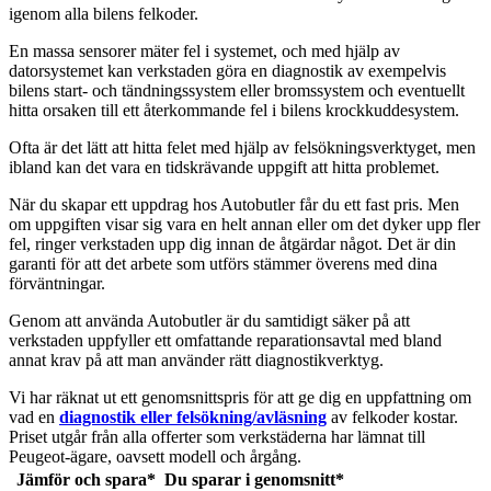
igenom alla bilens felkoder.
En massa sensorer mäter fel i systemet, och med hjälp av
datorsystemet kan verkstaden göra en diagnostik av exempelvis
bilens start- och tändningssystem eller bromssystem och eventuellt
hitta orsaken till ett återkommande fel i bilens krockkuddesystem.
Ofta är det lätt att hitta felet med hjälp av felsökningsverktyget, men
ibland kan det vara en tidskrävande uppgift att hitta problemet.
När du skapar ett uppdrag hos Autobutler får du ett fast pris. Men
om uppgiften visar sig vara en helt annan eller om det dyker upp fler
fel, ringer verkstaden upp dig innan de åtgärdar något. Det är din
garanti för att det arbete som utförs stämmer överens med dina
förväntningar.
Genom att använda Autobutler är du samtidigt säker på att
verkstaden uppfyller ett omfattande reparationsavtal med bland
annat krav på att man använder rätt diagnostikverktyg.
Vi har räknat ut ett genomsnittspris för att ge dig en uppfattning om
vad en
diagnostik eller felsökning/avläsning
av felkoder kostar.
Priset utgår från alla offerter som verkstäderna har lämnat till
Peugeot-ägare, oavsett modell och årgång.
Jämför och spara*
Du sparar i genomsnitt*