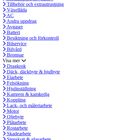
Tillbehör och extrautrustning
Växellåda
AC
Andra uppdrag
Avgaser
Batteri
Besiktning och förkontroll
Bilservice
Bilvård
Bromsar
Visa mer
Dragkrok
Däck, däckbyte & hjulbyte
Elarbete
Felsökning
Hjulinställning
Kamrem & kamkedja
Koppling
Lack- och måleriarbete
Motor
Oljebyte
Plåtarbete
Rostarbete
Skadearbete
Stenskott & glasarbete