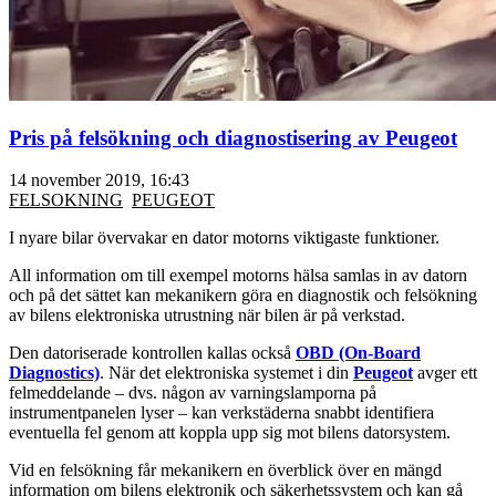
Pris på felsökning och diagnostisering av Peugeot
14 november 2019, 16:43
FELSOKNING
PEUGEOT
I nyare bilar övervakar en dator motorns viktigaste funktioner.
All information om till exempel motorns hälsa samlas in av datorn
och på det sättet kan mekanikern göra en diagnostik och felsökning
av bilens elektroniska utrustning när bilen är på verkstad.
Den datoriserade kontrollen kallas också
OBD (On-Board
Diagnostics)
. När det elektroniska systemet i din
Peugeot
avger ett
felmeddelande – dvs. någon av varningslamporna på
instrumentpanelen lyser – kan verkstäderna snabbt identifiera
eventuella fel genom att koppla upp sig mot bilens datorsystem.
Vid en felsökning får mekanikern en överblick över en mängd
information om bilens elektronik och säkerhetssystem och kan gå