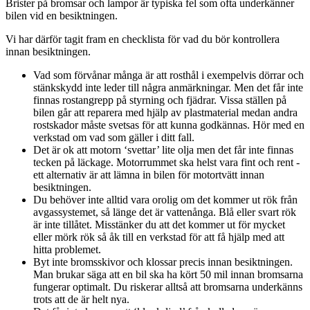
Brister på bromsar och lampor är typiska fel som ofta underkänner
bilen vid en besiktningen.
Vi har därför tagit fram en checklista för vad du bör kontrollera
innan besiktningen.
Vad som förvånar många är att rosthål i exempelvis dörrar och
stänkskydd inte leder till några anmärkningar. Men det får inte
finnas rostangrepp på styrning och fjädrar. Vissa ställen på
bilen går att reparera med hjälp av plastmaterial medan andra
rostskador måste svetsas för att kunna godkännas. Hör med en
verkstad om vad som gäller i ditt fall.
Det är ok att motorn ‘svettar’ lite olja men det får inte finnas
tecken på läckage. Motorrummet ska helst vara fint och rent -
ett alternativ är att lämna in bilen för motortvätt innan
besiktningen.
Du behöver inte alltid vara orolig om det kommer ut rök från
avgassystemet, så länge det är vattenånga. Blå eller svart rök
är inte tillåtet. Misstänker du att det kommer ut för mycket
eller mörk rök så åk till en verkstad för att få hjälp med att
hitta problemet.
Byt inte bromsskivor och klossar precis innan besiktningen.
Man brukar säga att en bil ska ha kört 50 mil innan bromsarna
fungerar optimalt. Du riskerar alltså att bromsarna underkänns
trots att de är helt nya.