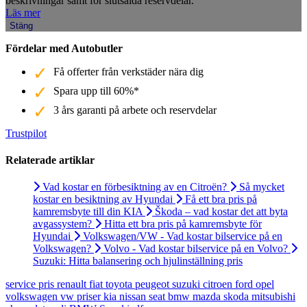
beskrivningar samt för slutsålda reservdelar.
Läs mer
Stäng
Fördelar med Autobutler
Få offerter från verkstäder nära dig
Spara upp till 60%*
3 års garanti på arbete och reservdelar
Trustpilot
Relaterade artiklar
Vad kostar en förbesiktning av en Citroën?
Så mycket
kostar en besiktning av Hyundai
Få ett bra pris på
kamremsbyte till din KIA
Škoda – vad kostar det att byta
avgassystem?
Hitta ett bra pris på kamremsbyte för
Hyundai
Volkswagen/VW - Vad kostar bilservice på en
Volkswagen?
Volvo - Vad kostar bilservice på en Volvo?
Suzuki: Hitta balansering och hjulinställning pris
service
pris
renault
fiat
toyota
peugeot
suzuki
citroen
ford
opel
volkswagen
vw
priser
kia
nissan
seat
bmw
mazda
skoda
mitsubishi