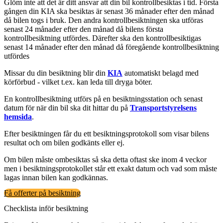
Glöm inte att det är ditt ansvar att din bil kontrollbesiktas i tid. Första
gången din KIA ska besiktas är senast 36 månader efter den månad
då bilen togs i bruk. Den andra kontrollbesiktningen ska utföras
senast 24 månader efter den månad då bilens första
kontrollbesiktning utfördes. Därefter ska den kontrollbesiktigas
senast 14 månader efter den månad då föregående kontrollbesiktning
utfördes
Missar du din besiktning blir din
KIA
automatiskt belagd med
körförbud - vilket t.ex. kan leda till dryga böter.
En kontrollbesiktning utförs på en besiktningsstation och senast
datum för när din bil ska dit hittar du på
Transportstyrelsens
hemsida
.
Efter besiktningen får du ett besiktningsprotokoll som visar bilens
resultat och om bilen godkänts eller ej.
Om bilen måste ombesiktas så ska detta oftast ske inom 4 veckor
men i besiktningsprotokollet står ett exakt datum och vad som måste
lagas innan bilen kan godkännas.
Få offerter på besiktning
Checklista inför besiktning