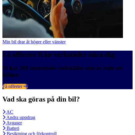
Min bil drar åt höger eller vänster
Få offerter från verkstäder nära dig
Vi har 269 oberoende verkstäder som är redo att
hjälpa.
Få offerter
Vad ska göras på din bil?
AC
Andra uppdrag
Avgaser
Batteri
Besiktning och förkontroll