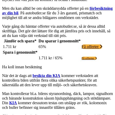
Men du kan alltid be om skräddarsydda offerter på en
förbesiktning
av din bil
. På autobutler.se får du 3 års garanti, prismatch och
möjlighet till att se andra bilägares omdömen om verkstäder.
Varje gång du hämtar offerter via autobutler.se, så är dessa alltid
skriftliga. Det gör det lättare för dig att jämföra pris och innehåll, så
att du kan välja rätt verkstad till rätt pris.
Jämför och spara*
Du sparar i genomsnitt*
1.711 kr
65%
Få offerter
Spara i genomsnitt*
1.711 kr / 65%
Få offerter
Ha koll innan besiktning
När det är dags att
besikta din KIA
kommer verkstaden att
kontrollera bilen utifrån flera olika säkerhetspunkter, för att
säkerställa att den lever upp till miljö- och säkerhetskraven.
Man kontrollerar bl.a. bilens styranordning, däck, lampor, signalhorn
och bärande konstruktion såsom hjulupphängning och stötdämpare.
Din
KIA
kommer dessutom testas om utsläpp av rök, kolomonix
och buller befinner sig innanför tillåten gräns.