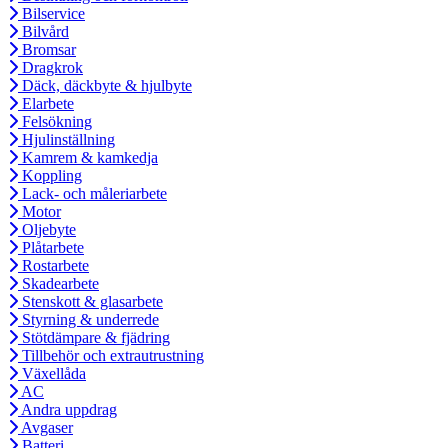
Bilservice
Bilvård
Bromsar
Dragkrok
Däck, däckbyte & hjulbyte
Elarbete
Felsökning
Hjulinställning
Kamrem & kamkedja
Koppling
Lack- och måleriarbete
Motor
Oljebyte
Plåtarbete
Rostarbete
Skadearbete
Stenskott & glasarbete
Styrning & underrede
Stötdämpare & fjädring
Tillbehör och extrautrustning
Växellåda
AC
Andra uppdrag
Avgaser
Batteri