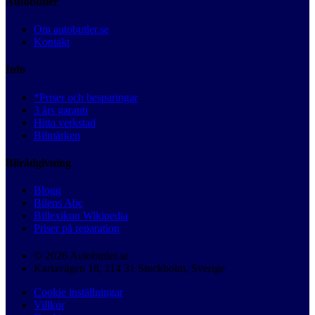
Autobutler
Om autobutler.se
Kontakt
Info
*Priser och besparingar
3 års garanti
Hitta verkstad
Bilmärken
Bilrådgivning
Blogg
Bilens Abc
Billexikon Wikipedia
Priser på reparation
© 2026 Autobutler.se
Karlavägen 18, 114 31 Stockholm, Sverige
Cookie inställningar
Villkor