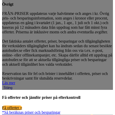
Övrigt
FRÅN-PRISER uppdateras varje halvtimme och anges i kr. Övrig
pris- och besparingsinformation, som anges i kronor eller procent,
uppdateras en gång i kvartalet (1 jan., 1 apr., 1 juli och 1 okt.) och
baseras på 12 månaders data från uppdrag som har fått minst fyra
offerter. Priserna är inklusive moms och andra eventuella avgifter.
Det faktiska antalet offerter, priser, besparingar och tillgängligheten
för verkstäders tillgänglighet kan ha ändrats sedan du senast besökte
autobutler.se eller fick marknadsföring från oss via t.ex. e-post,
online- eller offlinekampanjer, etc. Skapa därför alltid ett uppdrag på
autobutler.se för att se aktuella tillgängliga priser och besparingar
och aktuell tillgänlihet hos valda verkstäder.
Reservation tas för fel och brister i innehållet i offerten, priser och
beskrivningar samt för slutsålda reservdelar.
Läs mer
Stäng
Få offerter och jämför priser på efterkontroll
Få offerter »
*Så beräknas priser och besparingar