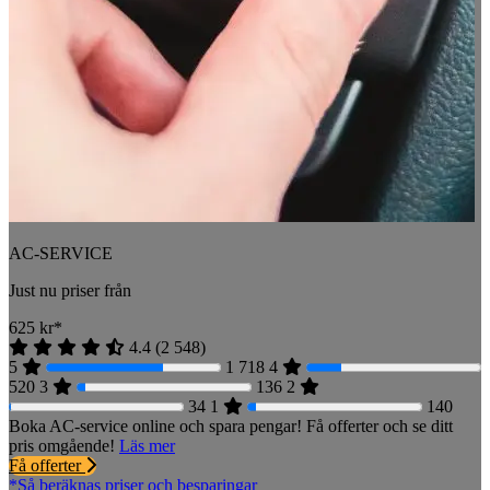
AC-SERVICE
Just nu priser från
625
kr*
4.4
(
2 548
)
5
1 718
4
520
3
136
2
34
1
140
Boka AC-service online och spara pengar! Få offerter och se ditt
pris omgående!
Läs mer
Få offerter
*Så beräknas priser och besparingar