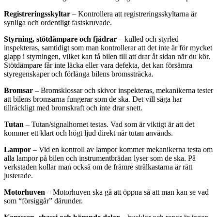
Registreringsskyltar
– Kontrollera att registreringsskyltarna är
synliga och ordentligt fastskruvade.
Styrning, stötdämpare och fjädrar
– kulled och styrled
inspekteras, samtidigt som man kontrollerar att det inte är för mycket
glapp i styrningen, vilket kan få bilen till att drar åt sidan när du kör.
Stötdämpare får inte läcka eller vara defekta, det kan försämra
styregenskaper och förlänga bilens bromssträcka.
Bromsar
– Bromsklossar och skivor inspekteras, mekanikerna tester
att bilens bromsarna fungerar som de ska. Det vill säga har
tillräckligt med bromskraft och inte drar snett.
Tutan
– Tutan/signalhornet testas. Vad som är viktigt är att det
kommer ett klart och högt ljud direkt när tutan används.
Lampor
– Vid en kontroll av lampor kommer mekanikerna testa om
alla lampor på bilen och instrumentbrädan lyser som de ska. På
verkstaden kollar man också om de främre strålkastarna är rätt
justerade.
Motorhuven
– Motorhuven ska gå att öppna så att man kan se vad
som “försiggår” därunder.