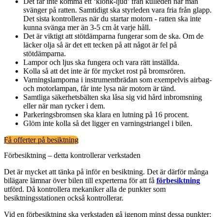
Det får inte komma ett ‘klonk-ljud’ från kulleden när man
svänger på ratten. Samtidigt ska styrleden vara fria från glapp.
Det sista kontrolleras när du startar motorn - ratten ska inte
kunna svänga mer än 3-5 cm åt varje håll.
Det är viktigt att stötdämparna fungerar som de ska. Om de
läcker olja så är det ett tecken på att något är fel på
stötdämparna.
Lampor och ljus ska fungera och vara rätt inställda.
Kolla så att det inte är för mycket rost på bromsrören.
Varningslamporna i instrumentbrädan som exempelvis airbag-
och motorlampan, får inte lysa när motorn är tänd.
Samtliga säkerhetsbälten ska låsa sig vid hård inbromsning
eller när man rycker i dem.
Parkeringsbromsen ska klara en lutning på 16 procent.
Glöm inte kolla så det ligger en varningstriangel i bilen.
Få offerter på besiktning
Förbesiktning – detta kontrollerar verkstaden
Det är mycket att tänka på inför en besiktning. Det är därför många
bilägare lämnar över bilen till experterna för att få
förbesiktning
utförd. Då kontrollera mekaniker alla de punkter som
besiktningsstationen också kontrollerar.
Vid en förbesiktning ska verkstaden gå igenom minst dessa punkter: