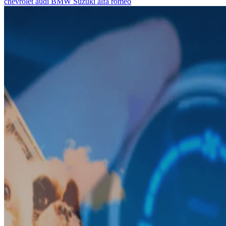
chevrolet
audi
BMW
Suzuki
alfa romeo