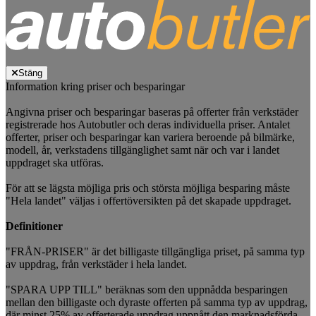
Stäng
Information kring priser och besparingar
Angivna priser och besparingar baseras på offerter från verkstäder
registrerade hos Autobutler och deras individuella priser. Antalet
offerter, priser och besparingar kan variera beroende på bilmärke,
modell, år, verkstadens tillgänglighet samt när och var i landet
uppdraget ska utföras.
För att se lägsta möjliga pris och största möjliga besparing måste
"Hela landet" väljas i offertöversikten på det skapade uppdraget.
Definitioner
"FRÅN-PRISER" är det billigaste tillgängliga priset, på samma typ
av uppdrag, från verkstäder i hela landet.
"SPARA UPP TILL" beräknas som den uppnådda besparingen
mellan den billigaste och dyraste offerten på samma typ av uppdrag,
där minst 25% av offerterade uppdrag uppnått den marknadsförda