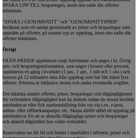
SPARA UPP TILL besparingen, inom den radie där offerter
inhämtats.
"SPARA I GENOMSNITT" och "GENOMSNITTSPRIS"
beräknas som ett samlat genomsnitt av priser och besparingar som
uppnåtts på offerter, på samma typ av uppdrag, inom den radie där
offerter inhämtats.
Övrigt
FRÅN-PRISER uppdateras varje halvtimme och anges i kr. Övrig
pris- och besparingsinformation, som anges i kronor eller procent,
uppdateras en gång i kvartalet (1 jan., 1 apr., 1 juli och 1 okt.) och
baseras på 12 månaders data från uppdrag som har fått minst fyra
offerter. Priserna är inklusive moms och andra eventuella avgifter.
Det faktiska antalet offerter, priser, besparingar och tillgängligheten
för verkstäders tillgänglighet kan ha ändrats sedan du senast besökte
autobutler.se eller fick marknadsföring från oss via t.ex. e-post,
online- eller offlinekampanjer, etc. Skapa därför alltid ett uppdrag på
autobutler.se för att se aktuella tillgängliga priser och besparingar
och aktuell tillgänlihet hos valda verkstäder.
Reservation tas för fel och brister i innehållet i offerten, priser och