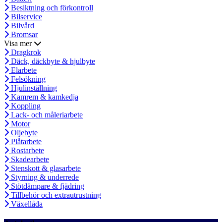
Besiktning och förkontroll
Bilservice
Bilvård
Bromsar
Visa mer
Dragkrok
Däck, däckbyte & hjulbyte
Elarbete
Felsökning
Hjulinställning
Kamrem & kamkedja
Koppling
Lack- och måleriarbete
Motor
Oljebyte
Plåtarbete
Rostarbete
Skadearbete
Stenskott & glasarbete
Styrning & underrede
Stötdämpare & fjädring
Tillbehör och extrautrustning
Växellåda