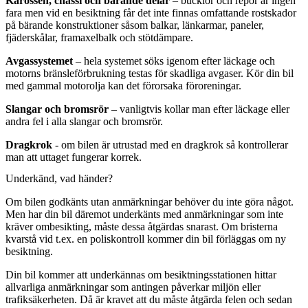
Karossen, chassi och bärande delar
– bucklor och repor är ingen
fara men vid en besiktning får det inte finnas omfattande rostskador
på bärande konstruktioner såsom balkar, länkarmar, paneler,
fjäderskålar, framaxelbalk och stötdämpare.
Avgassystemet
– hela systemet söks igenom efter läckage och
motorns bränsleförbrukning testas för skadliga avgaser. Kör din bil
med gammal motorolja kan det förorsaka föroreningar.
Slangar och bromsrör
– vanligtvis kollar man efter läckage eller
andra fel i alla slangar och bromsrör.
Dragkrok
- om bilen är utrustad med en dragkrok så kontrollerar
man att uttaget fungerar korrek.
Underkänd, vad händer?
Om bilen godkänts utan anmärkningar behöver du inte göra något.
Men har din bil däremot underkänts med anmärkningar som inte
kräver ombesikting, måste dessa åtgärdas snarast. Om bristerna
kvarstå vid t.ex. en poliskontroll kommer din bil förläggas om ny
besiktning.
Din bil kommer att underkännas om besiktningsstationen hittar
allvarliga anmärkningar som antingen påverkar miljön eller
trafiksäkerheten. Då är kravet att du måste åtgärda felen och sedan