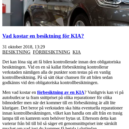
Vad kostar en besiktning för KIA?
31 oktober 2018, 13:29
BESIKTNING
FÖRBESIKTNING
KIA
Det kan löna sig att få bilen kontrollerade innan den obligatoriska
besiktningen. Vid en en så kallat förbesiktning kontrollerar
verkstaden nämligen alla de punkter som testas på en vanlig
kontrollbesiktning. På så sätt ökar chansen för att bilen sedan
godkänns vid den obligatoriska kontrollbesiktningen.
Men vad kostar en
förbesiktning av en KIA
? Vanligtvis kan vi på
autobutler.se ta fram snittpriset på olika reparationer för olika
bilmodeller men när det kommer till en förbesiktning är allt lite
klurigare. Det beror på verkstaden ska hitta eventuella reparationer
innan kontrollbesiktningen, vilket kan handla om allt från en trasig
lampa till en kamrem som behöver bytas ut. Eftersom detta kan
varierar från bil till bil så säger ett genomsnittspriset inte särskilt
mycket om vad just du kommer få betala i slutändan.