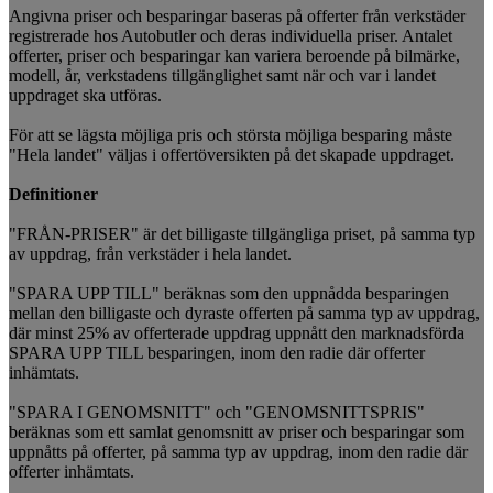
Angivna priser och besparingar baseras på offerter från verkstäder
registrerade hos Autobutler och deras individuella priser. Antalet
offerter, priser och besparingar kan variera beroende på bilmärke,
modell, år, verkstadens tillgänglighet samt när och var i landet
uppdraget ska utföras.
För att se lägsta möjliga pris och största möjliga besparing måste
"Hela landet" väljas i offertöversikten på det skapade uppdraget.
Definitioner
"FRÅN-PRISER" är det billigaste tillgängliga priset, på samma typ
av uppdrag, från verkstäder i hela landet.
"SPARA UPP TILL" beräknas som den uppnådda besparingen
mellan den billigaste och dyraste offerten på samma typ av uppdrag,
där minst 25% av offerterade uppdrag uppnått den marknadsförda
SPARA UPP TILL besparingen, inom den radie där offerter
inhämtats.
"SPARA I GENOMSNITT" och "GENOMSNITTSPRIS"
beräknas som ett samlat genomsnitt av priser och besparingar som
uppnåtts på offerter, på samma typ av uppdrag, inom den radie där
offerter inhämtats.