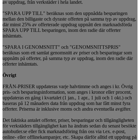
av uppdrag, från verkstäder i hela landet.
"SPARA UPP TILL" beräknas som den uppnådda besparingen
mellan den billigaste och dyraste offerten på samma typ av uppdrag,
där minst 25% av offerterade uppdrag uppnått den marknadsförda
SPARA UPP TILL besparingen, inom den radie där offerter
inhämtats.
"SPARA I GENOMSNITT" och "GENOMSNITTSPRIS"
beräknas som ett samlat genomsnitt av priser och besparingar som
uppnåtts på offerter, på samma typ av uppdrag, inom den radie där
offerter inhämtats.
Övrigt
FRÅN-PRISER uppdateras varje halvtimme och anges i kr. Övrig
pris- och besparingsinformation, som anges i kronor eller procent,
uppdateras en gång i kvartalet (1 jan., 1 apr., 1 juli och 1 okt.) och
baseras på 12 månaders data från uppdrag som har fått minst fyra
offerter. Priserna är inklusive moms och andra eventuella avgifter.
Det faktiska antalet offerter, priser, besparingar och tillgängligheten
för verkstäders tillgänglighet kan ha ändrats sedan du senast besökte
autobutler.se eller fick marknadsföring från oss via t.ex. e-post,
online- eller offlinekampanjer, etc. Skapa därför alltid ett uppdrag på