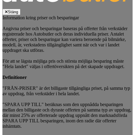
Stäng
Information kring priser och besparingar
Angivna priser och besparingar baseras på offerter från verkstäder
registrerade hos Autobutler och deras individuella priser. Antalet
offerter, priser och besparingar kan variera beroende på bilmärke,
modell, år, verkstadens tillgänglighet samt när och var i landet
uppdraget ska utföras.
För att se lägsta möjliga pris och största möjliga besparing måste
"Hela landet" väljas i offertöversikten på det skapade uppdraget.
Definitioner
"FRÅN-PRISER" är det billigaste tillgängliga priset, på samma typ
av uppdrag, från verkstäder i hela landet.
"SPARA UPP TILL" beräknas som den uppnådda besparingen
mellan den billigaste och dyraste offerten på samma typ av uppdrag,
där minst 25% av offerterade uppdrag uppnått den marknadsförda
SPARA UPP TILL besparingen, inom den radie där offerter
inhämtats.