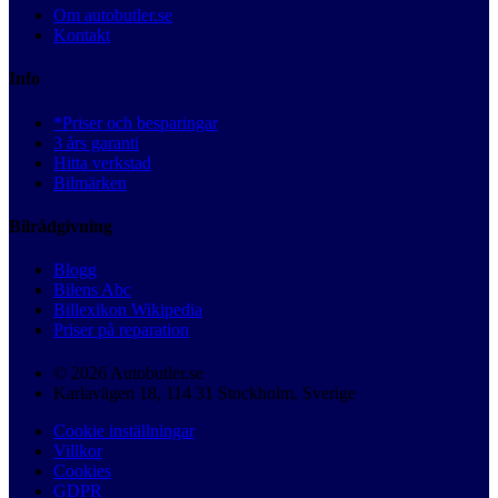
Om autobutler.se
Kontakt
Info
*Priser och besparingar
3 års garanti
Hitta verkstad
Bilmärken
Bilrådgivning
Blogg
Bilens Abc
Billexikon Wikipedia
Priser på reparation
© 2026 Autobutler.se
Karlavägen 18, 114 31 Stockholm, Sverige
Cookie inställningar
Villkor
Cookies
GDPR