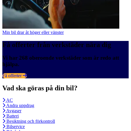
Min bil drar åt höger eller vänster
Få offerter från verkstäder nära dig
Vi har 268 oberoende verkstäder som är redo att
hjälpa.
Få offerter
Vad ska göras på din bil?
AC
Andra uppdrag
Avgaser
Batteri
Besiktning och förkontroll
Bilservice