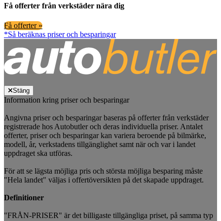
Få offerter från verkstäder nära dig
Få offerter »
*Så beräknas priser och besparingar
Stäng
Information kring priser och besparingar
Angivna priser och besparingar baseras på offerter från verkstäder
registrerade hos Autobutler och deras individuella priser. Antalet
offerter, priser och besparingar kan variera beroende på bilmärke,
modell, år, verkstadens tillgänglighet samt när och var i landet
uppdraget ska utföras.
För att se lägsta möjliga pris och största möjliga besparing måste
"Hela landet" väljas i offertöversikten på det skapade uppdraget.
Definitioner
"FRÅN-PRISER" är det billigaste tillgängliga priset, på samma typ