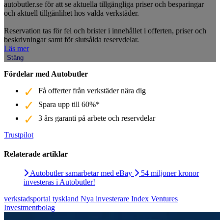
autobutler.se för att se aktuella tillgängliga priser och besparingar
och aktuell tillgänlihet hos valda verkstäder.
Reservation tas för fel och brister i innehållet i offerten, priser och
beskrivningar samt för slutsålda reservdelar.
Läs mer
Stäng
Fördelar med Autobutler
Få offerter från verkstäder nära dig
Spara upp till 60%*
3 års garanti på arbete och reservdelar
Trustpilot
Relaterade artiklar
Autobutler samarbetar med eBay
54 miljoner kronor
investeras i Autobutler!
verkstadsportal
tyskland
Nya investerare
Index Ventures
Investmentbolag