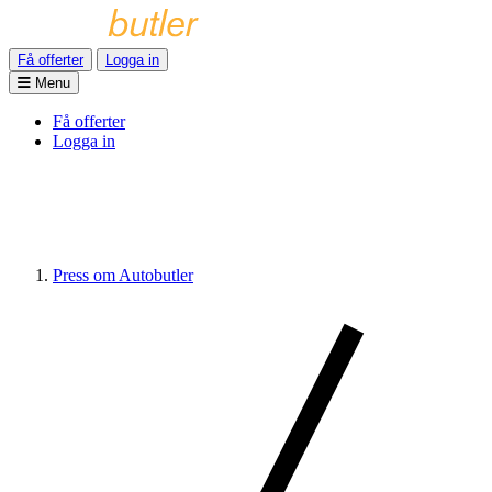
Få offerter
Logga in
Menu
Få offerter
Logga in
Press om Autobutler