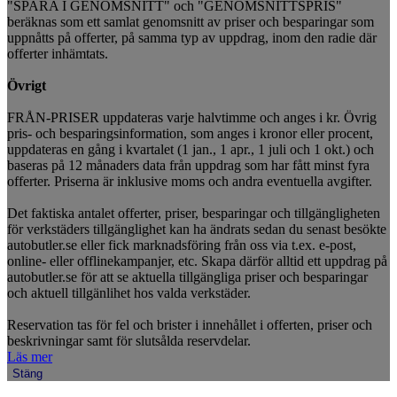
"SPARA I GENOMSNITT" och "GENOMSNITTSPRIS"
beräknas som ett samlat genomsnitt av priser och besparingar som
uppnåtts på offerter, på samma typ av uppdrag, inom den radie där
offerter inhämtats.
Övrigt
FRÅN-PRISER uppdateras varje halvtimme och anges i kr. Övrig
pris- och besparingsinformation, som anges i kronor eller procent,
uppdateras en gång i kvartalet (1 jan., 1 apr., 1 juli och 1 okt.) och
baseras på 12 månaders data från uppdrag som har fått minst fyra
offerter. Priserna är inklusive moms och andra eventuella avgifter.
Det faktiska antalet offerter, priser, besparingar och tillgängligheten
för verkstäders tillgänglighet kan ha ändrats sedan du senast besökte
autobutler.se eller fick marknadsföring från oss via t.ex. e-post,
online- eller offlinekampanjer, etc. Skapa därför alltid ett uppdrag på
autobutler.se för att se aktuella tillgängliga priser och besparingar
och aktuell tillgänlihet hos valda verkstäder.
Reservation tas för fel och brister i innehållet i offerten, priser och
beskrivningar samt för slutsålda reservdelar.
Läs mer
Stäng