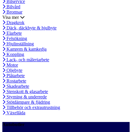
Bilservice
Bilvård
Bromsar
Visa mer
Dragkrok
Däck, däckbyte & hjulbyte
Elarbete
Felsökning
Hjulinställning
Kamrem & kamkedja
Koppling
Lack- och måleriarbete
Motor
Oljebyte
Plåtarbete
Rostarbete
Skadearbete
Stenskott & glasarbete
Styrning & underrede
Stötdämpare & fjädring
Tillbehör och extrautrustning
Växellåda
Autobutler