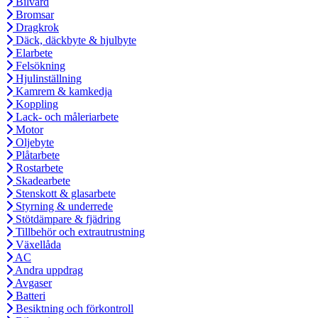
Bilvård
Bromsar
Dragkrok
Däck, däckbyte & hjulbyte
Elarbete
Felsökning
Hjulinställning
Kamrem & kamkedja
Koppling
Lack- och måleriarbete
Motor
Oljebyte
Plåtarbete
Rostarbete
Skadearbete
Stenskott & glasarbete
Styrning & underrede
Stötdämpare & fjädring
Tillbehör och extrautrustning
Växellåda
AC
Andra uppdrag
Avgaser
Batteri
Besiktning och förkontroll