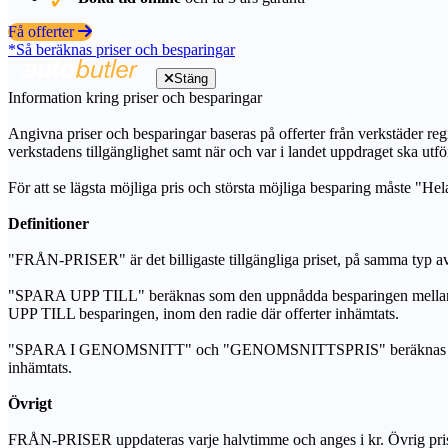
Få offerter
*Så beräknas priser och besparingar
Stäng
Information kring priser och besparingar
Angivna priser och besparingar baseras på offerter från verkstäder regi
verkstadens tillgänglighet samt när och var i landet uppdraget ska utfö
För att se lägsta möjliga pris och största möjliga besparing måste "Hel
Definitioner
"FRÅN-PRISER" är det billigaste tillgängliga priset, på samma typ av 
"SPARA UPP TILL" beräknas som den uppnådda besparingen mellan de
UPP TILL besparingen, inom den radie där offerter inhämtats.
"SPARA I GENOMSNITT" och "GENOMSNITTSPRIS" beräknas som ett sam
inhämtats.
Övrigt
FRÅN-PRISER uppdateras varje halvtimme och anges i kr. Övrig pris- oc