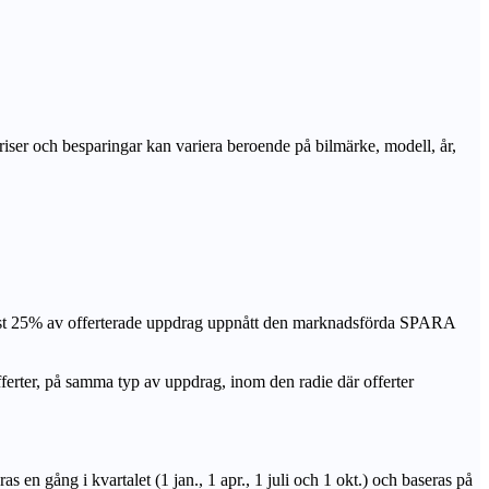
priser och besparingar kan variera beroende på bilmärke, modell, år,
nst 25% av offerterade uppdrag uppnått den marknadsförda SPARA
r, på samma typ av uppdrag, inom den radie där offerter
n gång i kvartalet (1 jan., 1 apr., 1 juli och 1 okt.) och baseras på