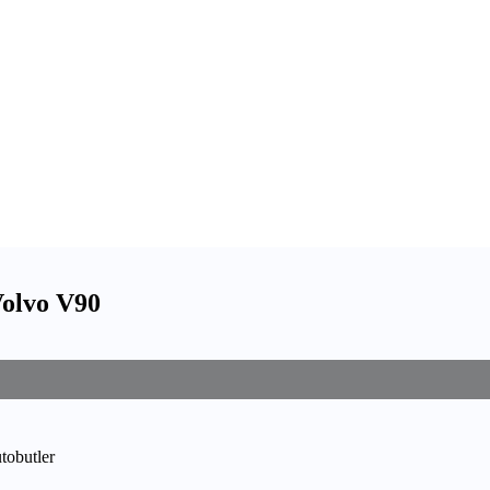
Volvo V90
utobutler