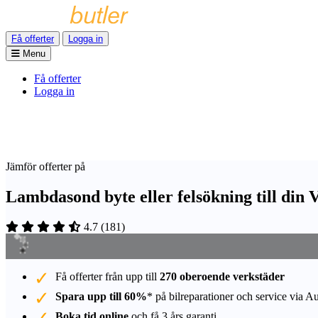
Få offerter
Logga in
Menu
Få offerter
Logga in
Jämför offerter på
Lambdasond byte eller felsökning till din 
4.7
(
181
)
Få offerter från upp till
270 oberoende verkstäder
Spara upp till 60%
* på bilreparationer och service via A
Boka tid online
och få 3 års garanti