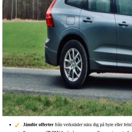
Jämför offerter
från verkstäder nära dig på byte eller fe