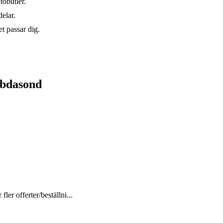
tobutler.
elar.
t passar dig.
mbdasond
ler offerter/beställni...