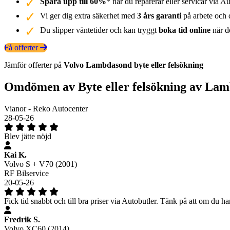
Spara upp till 60%
* när du reparerar eller servicar via Au
Vi ger dig extra säkerhet med
3 års garanti
på arbete och d
Du slipper väntetider och kan tryggt
boka tid online
när de
Få offerter
Jämför offerter på
Volvo
Lambdasond
byte eller felsökning
Omdömen av Byte eller felsökning av La
Vianor - Reko Autocenter
28-05-26
Blev jätte nöjd
Kai K.
Volvo S + V70 (2001)
RF Bilservice
20-05-26
Fick tid snabbt och till bra priser via Autobutler. Tänk på att om du har f
Fredrik S.
Volvo XC60 (2014)