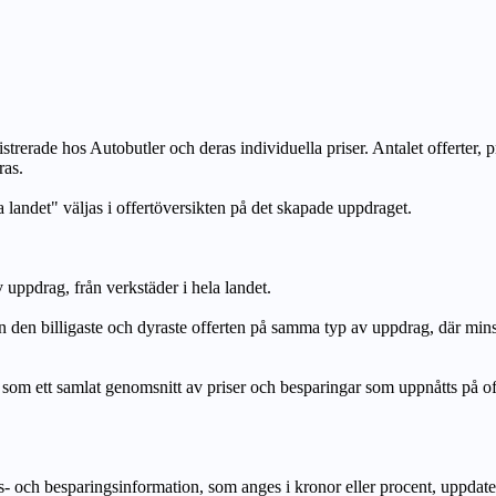
strerade hos Autobutler och deras individuella priser. Antalet offerter, 
ras.
a landet" väljas i offertöversikten på det skapade uppdraget.
uppdrag, från verkstäder i hela landet.
n billigaste och dyraste offerten på samma typ av uppdrag, där mi
lat genomsnitt av priser och besparingar som uppnåtts på offerte
h besparingsinformation, som anges i kronor eller procent, uppdateras e