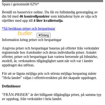
Spara i genomsnitt 62%*
Beställ en basservice online. Du får en fullständig genomgång av
din bil med
46 kontrollpunkter
som inkluderar byte av olja och
oljefilter med upp till
4 liter kvalitetsolja
.
*Så beräknas priser och besparingar
Stäng
Information kring priser och besparingar
Angivna priser och besparingar baseras på offerter från verkstäder
registrerade hos Autobutler och deras individuella priser. Antalet
offerter, priser och besparingar kan variera beroende på bilmärke,
modell, år, verkstadens tillgänglighet samt när och var i landet
uppdraget ska utföras.
För att se lägsta möjliga pris och största möjliga besparing måste
"Hela landet" väljas i offertöversikten på det skapade uppdraget.
Definitioner
"FRÅN-PRISER" är det billigaste tillgängliga priset, på samma typ
av uppdrag, från verkstäder i hela landet.