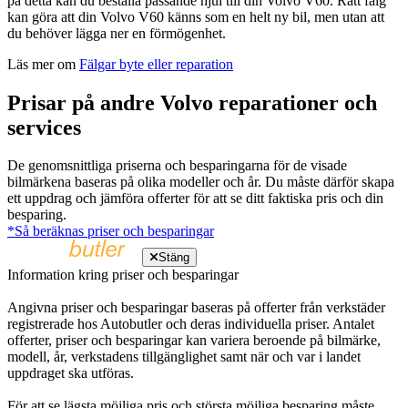
på detta kan du beställa passande hjul till din Volvo V60. Rätt fälg
kan göra att din Volvo V60 känns som en helt ny bil, men utan att
du behöver lägga ner en förmögenhet.
Läs mer om
Fälgar byte eller reparation
Prisar på andre Volvo reparationer och
services
De genomsnittliga priserna och besparingarna för de visade
bilmärkena baseras på olika modeller och år. Du måste därför skapa
ett uppdrag och jämföra offerter för att se ditt faktiska pris och din
besparing.
*Så beräknas priser och besparingar
Stäng
Information kring priser och besparingar
Angivna priser och besparingar baseras på offerter från verkstäder
registrerade hos Autobutler och deras individuella priser. Antalet
offerter, priser och besparingar kan variera beroende på bilmärke,
modell, år, verkstadens tillgänglighet samt när och var i landet
uppdraget ska utföras.
För att se lägsta möjliga pris och största möjliga besparing måste