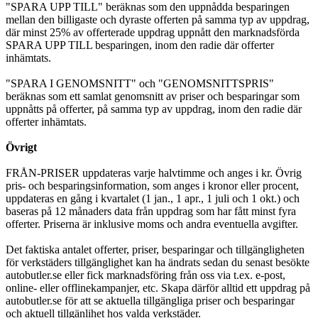
"SPARA UPP TILL" beräknas som den uppnådda besparingen
mellan den billigaste och dyraste offerten på samma typ av uppdrag,
där minst 25% av offerterade uppdrag uppnått den marknadsförda
SPARA UPP TILL besparingen, inom den radie där offerter
inhämtats.
"SPARA I GENOMSNITT" och "GENOMSNITTSPRIS"
beräknas som ett samlat genomsnitt av priser och besparingar som
uppnåtts på offerter, på samma typ av uppdrag, inom den radie där
offerter inhämtats.
Övrigt
FRÅN-PRISER uppdateras varje halvtimme och anges i kr. Övrig
pris- och besparingsinformation, som anges i kronor eller procent,
uppdateras en gång i kvartalet (1 jan., 1 apr., 1 juli och 1 okt.) och
baseras på 12 månaders data från uppdrag som har fått minst fyra
offerter. Priserna är inklusive moms och andra eventuella avgifter.
Det faktiska antalet offerter, priser, besparingar och tillgängligheten
för verkstäders tillgänglighet kan ha ändrats sedan du senast besökte
autobutler.se eller fick marknadsföring från oss via t.ex. e-post,
online- eller offlinekampanjer, etc. Skapa därför alltid ett uppdrag på
autobutler.se för att se aktuella tillgängliga priser och besparingar
och aktuell tillgänlihet hos valda verkstäder.