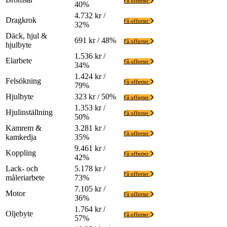
Få offerter
40%
4.732 kr /
Dragkrok
Få offerter
32%
Däck, hjul &
691 kr / 48%
Få offerter
hjulbyte
1.536 kr /
Elarbete
Få offerter
34%
1.424 kr /
Felsökning
Få offerter
79%
Hjulbyte
323 kr / 50%
Få offerter
1.353 kr /
Hjulinställning
Få offerter
50%
Kamrem &
3.281 kr /
Få offerter
kamkedja
35%
9.461 kr /
Koppling
Få offerter
42%
Lack- och
5.178 kr /
Få offerter
måleriarbete
73%
7.105 kr /
Motor
Få offerter
36%
1.764 kr /
Oljebyte
Få offerter
57%