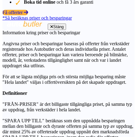
Boka tid online
och få 3 års garanti
Få offerter
*Så beräknas priser och besparingar
Stäng
Information kring priser och besparingar
Angivna priser och besparingar baseras på offerter från verkstäder
registrerade hos Autobutler och deras individuella priser. Antalet
offerter, priser och besparingar kan variera beroende på bilmärke,
modell, år, verkstadens tillgänglighet samt när och var i landet
uppdraget ska utföras.
För att se lägsta möjliga pris och största möjliga besparing måste
"Hela landet" väljas i offertöversikten på det skapade uppdraget.
Definitioner
"FRÅN-PRISER" är det billigaste tillgängliga priset, på samma typ
av uppdrag, från verkstäder i hela landet.
"SPARA UPP TILL" beräknas som den uppnådda besparingen
mellan den billigaste och dyraste offerten på samma typ av uppdrag,
där minst 25% av offerterade uppdrag uppnått den marknadsförda