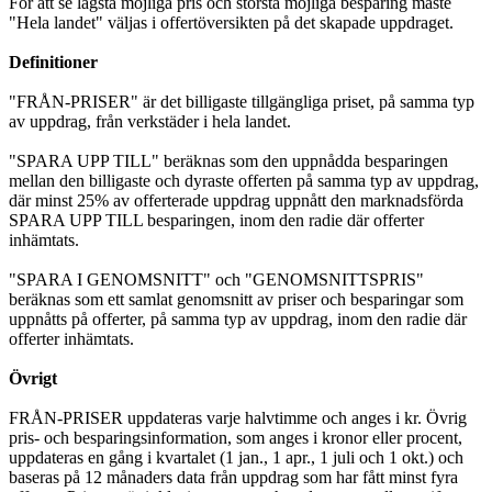
För att se lägsta möjliga pris och största möjliga besparing måste
"Hela landet" väljas i offertöversikten på det skapade uppdraget.
Definitioner
"FRÅN-PRISER" är det billigaste tillgängliga priset, på samma typ
av uppdrag, från verkstäder i hela landet.
"SPARA UPP TILL" beräknas som den uppnådda besparingen
mellan den billigaste och dyraste offerten på samma typ av uppdrag,
där minst 25% av offerterade uppdrag uppnått den marknadsförda
SPARA UPP TILL besparingen, inom den radie där offerter
inhämtats.
"SPARA I GENOMSNITT" och "GENOMSNITTSPRIS"
beräknas som ett samlat genomsnitt av priser och besparingar som
uppnåtts på offerter, på samma typ av uppdrag, inom den radie där
offerter inhämtats.
Övrigt
FRÅN-PRISER uppdateras varje halvtimme och anges i kr. Övrig
pris- och besparingsinformation, som anges i kronor eller procent,
uppdateras en gång i kvartalet (1 jan., 1 apr., 1 juli och 1 okt.) och
baseras på 12 månaders data från uppdrag som har fått minst fyra