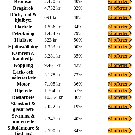
Bromsar
2.470 kr
40%
Få offerter
Dragkrok
4.732 kr
32%
Få offerter
Däck, hjul &
691 kr
48%
Få offerter
hjulbyte
Elarbete
1.536 kr
34%
Få offerter
Felsökning
1.424 kr
79%
Få offerter
Hjulbyte
323 kr
50%
Få offerter
Hjulinställning
1.353 kr
50%
Få offerter
Kamrem &
3.281 kr
35%
Få offerter
kamkedja
Koppling
9.461 kr
42%
Få offerter
Lack- och
5.178 kr
73%
Få offerter
måleriarbete
Motor
7.105 kr
36%
Få offerter
Oljebyte
1.764 kr
57%
Få offerter
Rostarbete
10.254 kr
86%
Få offerter
Stenskott &
2.022 kr
19%
Få offerter
glasarbete
Styrning &
2.247 kr
40%
Få offerter
underrede
Stötdämpare &
2.590 kr
34%
Få offerter
fjädring