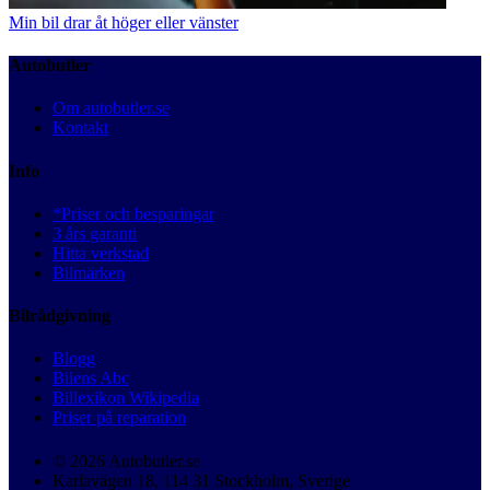
Min bil drar åt höger eller vänster
Autobutler
Om autobutler.se
Kontakt
Info
*Priser och besparingar
3 års garanti
Hitta verkstad
Bilmärken
Bilrådgivning
Blogg
Bilens Abc
Billexikon Wikipedia
Priser på reparation
© 2026 Autobutler.se
Karlavägen 18, 114 31 Stockholm, Sverige