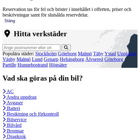
Reservation tas för fel och brister i innehållet i offerten, priser och
beskrivningar samt för slutsålda reservdelar.
Stäng
Hitta verkstäder
Populära städer:
Stockholm
Göteborg
Malmö
Täby
Ystad
Upplands
Väsby
Malmö
Lund
Genarp
Helsingborg
Älvsered
Göteborg
Partille
Hunnebostrand
Högsäter
Vad ska göras på din bil?
AC
Andra uppdrag
Avgaser
Batteri
Besiktning och förkontroll
Bilservice
Bilvård
Bromsar
Dragkrok