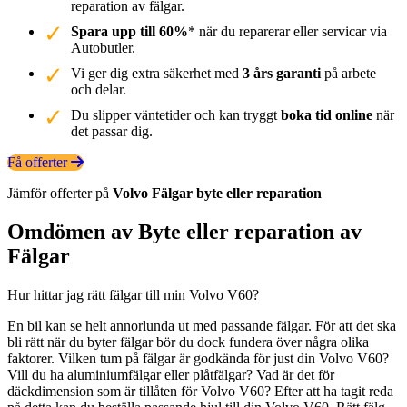
reparation av fälgar.
Spara upp till 60%
* när du reparerar eller servicar via
Autobutler.
Vi ger dig extra säkerhet med
3 års garanti
på arbete
och delar.
Du slipper väntetider och kan tryggt
boka tid online
när
det passar dig.
Få offerter
Jämför offerter på
Volvo
Fälgar
byte eller reparation
Omdömen av Byte eller reparation av
Fälgar
Hur hittar jag rätt fälgar till min Volvo V60?
En bil kan se helt annorlunda ut med passande fälgar. För att det ska
bli rätt när du byter fälgar bör du dock fundera över några olika
faktorer. Vilken tum på fälgar är godkända för just din Volvo V60?
Vill du ha aluminiumfälgar eller plåtfälgar? Vad är det för
däckdimension som är tillåten för Volvo V60? Efter att ha tagit reda