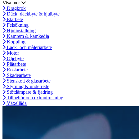
Visa mer
Dragkrok
Däck, däckbyte & hjulbyte
Elarbete
Felsökning
Hjulinställning
Kamrem & kamkedja
Koppling
Lack- och måleriarbete
Motor
Oljebyte
Plåtarbete
Rostarbete
Skadearbete
Stenskott & glasarbete
Styrning & underrede
Stötdämpare & fjädring
Tillbehör och extrautrustning
Växellåda