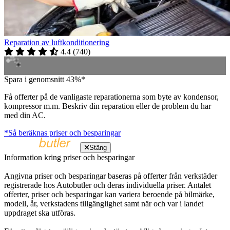
Reparation av luftkonditionering
4.4
(
740
)
Spara i genomsnitt 43%*
Få offerter på de vanligaste reparationerna som byte av kondensor,
kompressor m.m. Beskriv din reparation eller de problem du har
med din AC.
*Så beräknas priser och besparingar
Stäng
Information kring priser och besparingar
Angivna priser och besparingar baseras på offerter från verkstäder
registrerade hos Autobutler och deras individuella priser. Antalet
offerter, priser och besparingar kan variera beroende på bilmärke,
modell, år, verkstadens tillgänglighet samt när och var i landet
uppdraget ska utföras.