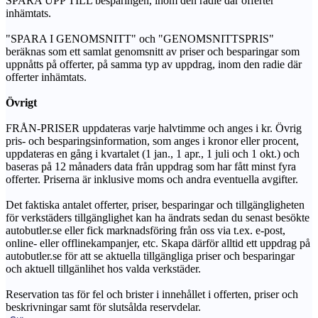
SPARA UPP TILL besparingen, inom den radie där offerter
inhämtats.
"SPARA I GENOMSNITT" och "GENOMSNITTSPRIS"
beräknas som ett samlat genomsnitt av priser och besparingar som
uppnåtts på offerter, på samma typ av uppdrag, inom den radie där
offerter inhämtats.
Övrigt
FRÅN-PRISER uppdateras varje halvtimme och anges i kr. Övrig
pris- och besparingsinformation, som anges i kronor eller procent,
uppdateras en gång i kvartalet (1 jan., 1 apr., 1 juli och 1 okt.) och
baseras på 12 månaders data från uppdrag som har fått minst fyra
offerter. Priserna är inklusive moms och andra eventuella avgifter.
Det faktiska antalet offerter, priser, besparingar och tillgängligheten
för verkstäders tillgänglighet kan ha ändrats sedan du senast besökte
autobutler.se eller fick marknadsföring från oss via t.ex. e-post,
online- eller offlinekampanjer, etc. Skapa därför alltid ett uppdrag på
autobutler.se för att se aktuella tillgängliga priser och besparingar
och aktuell tillgänlihet hos valda verkstäder.
Reservation tas för fel och brister i innehållet i offerten, priser och
beskrivningar samt för slutsålda reservdelar.