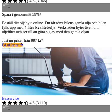
4.6
(
3 946
)
Spara i genomsnitt 59%*
Beställ ditt oljebyte online. Du får tömt bilens gamla olja och bilen
fylls upp med
4 liter kvalitetsolja
. Verkstaden byter även ditt
oljefilter och ser till att göra sig av med den gamla oljan.
Just nu priser från 997 kr*
Få offerter
Basservice
4.6
(
3 119
)