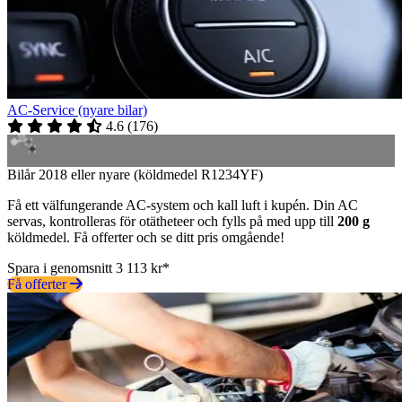
AC-Service (nyare bilar)
4.6
(
176
)
Bilår 2018 eller nyare (köldmedel R1234YF)
Få ett välfungerande AC-system och kall luft i kupén. Din AC
servas, kontrolleras för otätheteer och fylls på med upp till
200 g
köldmedel. Få offerter och se ditt pris omgående!
Spara i genomsnitt 3 113 kr*
Få offerter