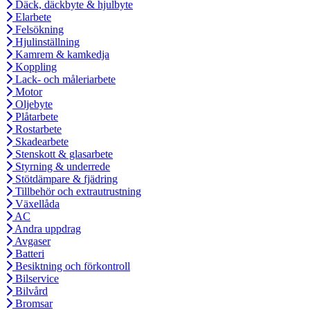
Däck, däckbyte & hjulbyte
Elarbete
Felsökning
Hjulinställning
Kamrem & kamkedja
Koppling
Lack- och måleriarbete
Motor
Oljebyte
Plåtarbete
Rostarbete
Skadearbete
Stenskott & glasarbete
Styrning & underrede
Stötdämpare & fjädring
Tillbehör och extrautrustning
Växellåda
AC
Andra uppdrag
Avgaser
Batteri
Besiktning och förkontroll
Bilservice
Bilvård
Bromsar