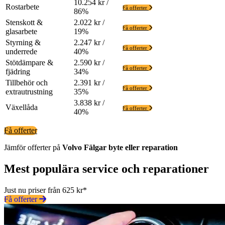
10.254 kr /
Rostarbete
Få offerter
86%
Stenskott &
2.022 kr /
Få offerter
glasarbete
19%
Styrning &
2.247 kr /
Få offerter
underrede
40%
Stötdämpare &
2.590 kr /
Få offerter
fjädring
34%
Tillbehör och
2.391 kr /
Få offerter
extrautrustning
35%
3.838 kr /
Växellåda
Få offerter
40%
Få offerter
Jämför offerter på
Volvo
Fälgar
byte eller reparation
Mest populära service och reparationer
Just nu priser från 625 kr*
Få offerter