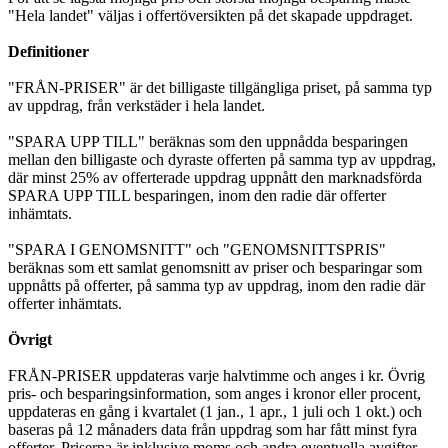
"Hela landet" väljas i offertöversikten på det skapade uppdraget.
Definitioner
"FRÅN-PRISER" är det billigaste tillgängliga priset, på samma typ
av uppdrag, från verkstäder i hela landet.
"SPARA UPP TILL" beräknas som den uppnådda besparingen
mellan den billigaste och dyraste offerten på samma typ av uppdrag,
där minst 25% av offerterade uppdrag uppnått den marknadsförda
SPARA UPP TILL besparingen, inom den radie där offerter
inhämtats.
"SPARA I GENOMSNITT" och "GENOMSNITTSPRIS"
beräknas som ett samlat genomsnitt av priser och besparingar som
uppnåtts på offerter, på samma typ av uppdrag, inom den radie där
offerter inhämtats.
Övrigt
FRÅN-PRISER uppdateras varje halvtimme och anges i kr. Övrig
pris- och besparingsinformation, som anges i kronor eller procent,
uppdateras en gång i kvartalet (1 jan., 1 apr., 1 juli och 1 okt.) och
baseras på 12 månaders data från uppdrag som har fått minst fyra
offerter. Priserna är inklusive moms och andra eventuella avgifter.