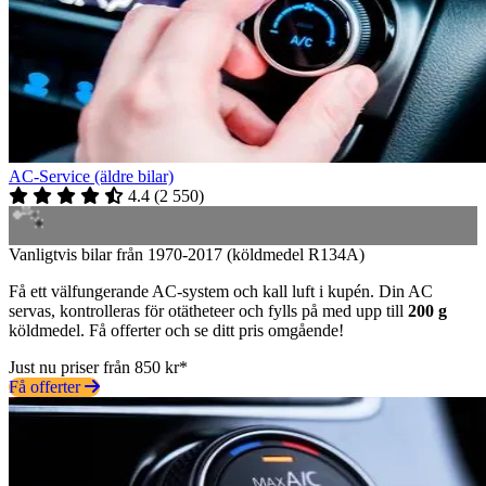
AC-Service (äldre bilar)
4.4
(
2 550
)
Vanligtvis bilar från 1970-2017 (köldmedel R134A)
Få ett välfungerande AC-system och kall luft i kupén. Din AC
servas, kontrolleras för otätheteer och fylls på med upp till
200 g
köldmedel. Få offerter och se ditt pris omgående!
Just nu priser från 850 kr*
Få offerter