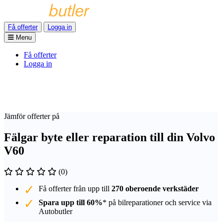
Få offerter
Logga in
Menu
Få offerter
Logga in
Jämför offerter på
Fälgar byte eller reparation till din Volvo
V60
(0)
Få offerter från upp till
270 oberoende verkstäder
Spara upp till 60%
* på bilreparationer och service via
Autobutler