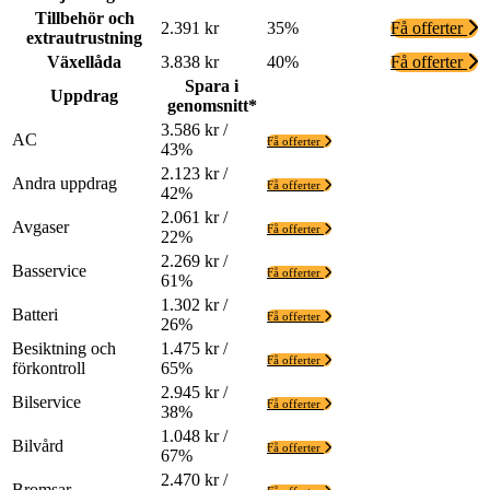
Tillbehör och
2.391 kr
35%
Få offerter
extrautrustning
Växellåda
3.838 kr
40%
Få offerter
Spara i
Uppdrag
genomsnitt*
3.586 kr /
AC
Få offerter
43%
2.123 kr /
Andra uppdrag
Få offerter
42%
2.061 kr /
Avgaser
Få offerter
22%
2.269 kr /
Basservice
Få offerter
61%
1.302 kr /
Batteri
Få offerter
26%
Besiktning och
1.475 kr /
Få offerter
förkontroll
65%
2.945 kr /
Bilservice
Få offerter
38%
1.048 kr /
Bilvård
Få offerter
67%
2.470 kr /
Bromsar