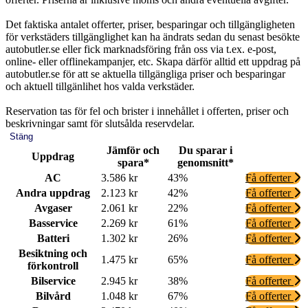
Det faktiska antalet offerter, priser, besparingar och tillgängligheten
för verkstäders tillgänglighet kan ha ändrats sedan du senast besökte
autobutler.se eller fick marknadsföring från oss via t.ex. e-post,
online- eller offlinekampanjer, etc. Skapa därför alltid ett uppdrag på
autobutler.se för att se aktuella tillgängliga priser och besparingar
och aktuell tillgänlihet hos valda verkstäder.
Reservation tas för fel och brister i innehållet i offerten, priser och
beskrivningar samt för slutsålda reservdelar.
Stäng
Jämför och
Du sparar i
Uppdrag
spara*
genomsnitt*
AC
3.586 kr
43%
Få offerter
Andra uppdrag
2.123 kr
42%
Få offerter
Avgaser
2.061 kr
22%
Få offerter
Basservice
2.269 kr
61%
Få offerter
Batteri
1.302 kr
26%
Få offerter
Besiktning och
1.475 kr
65%
Få offerter
förkontroll
Bilservice
2.945 kr
38%
Få offerter
Bilvård
1.048 kr
67%
Få offerter