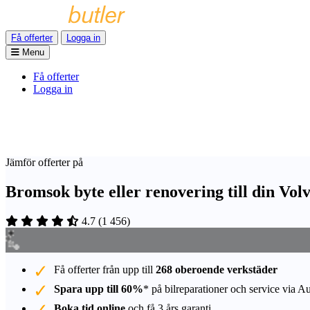
Få offerter
Logga in
Menu
Få offerter
Logga in
Jämför offerter på
Bromsok byte eller renovering till din Vol
4.7
(
1 456
)
Få offerter från upp till
268 oberoende verkstäder
Spara upp till 60%
* på bilreparationer och service via A
Boka tid online
och få 3 års garanti