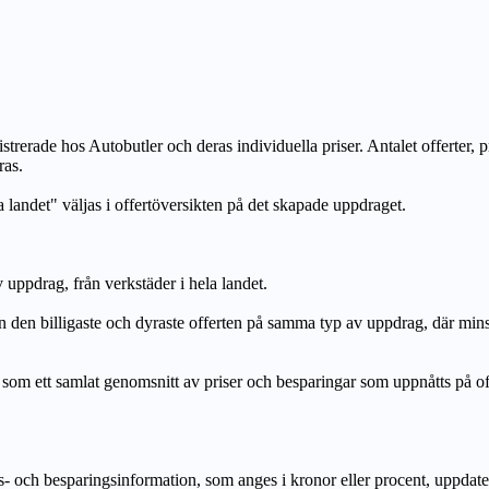
strerade hos Autobutler och deras individuella priser. Antalet offerter, 
ras.
a landet" väljas i offertöversikten på det skapade uppdraget.
uppdrag, från verkstäder i hela landet.
n billigaste och dyraste offerten på samma typ av uppdrag, där mi
lat genomsnitt av priser och besparingar som uppnåtts på offerte
h besparingsinformation, som anges i kronor eller procent, uppdateras e