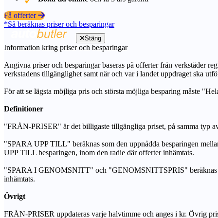
Få offerter
*Så beräknas priser och besparingar
Stäng
Information kring priser och besparingar
Angivna priser och besparingar baseras på offerter från verkstäder regi
verkstadens tillgänglighet samt när och var i landet uppdraget ska utfö
För att se lägsta möjliga pris och största möjliga besparing måste "Hel
Definitioner
"FRÅN-PRISER" är det billigaste tillgängliga priset, på samma typ av 
"SPARA UPP TILL" beräknas som den uppnådda besparingen mellan de
UPP TILL besparingen, inom den radie där offerter inhämtats.
"SPARA I GENOMSNITT" och "GENOMSNITTSPRIS" beräknas som ett sam
inhämtats.
Övrigt
FRÅN-PRISER uppdateras varje halvtimme och anges i kr. Övrig pris- oc