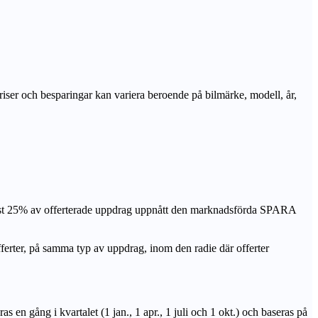
priser och besparingar kan variera beroende på bilmärke, modell, år,
nst 25% av offerterade uppdrag uppnått den marknadsförda SPARA
r, på samma typ av uppdrag, inom den radie där offerter
n gång i kvartalet (1 jan., 1 apr., 1 juli och 1 okt.) och baseras på