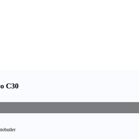
vo C30
utobutler