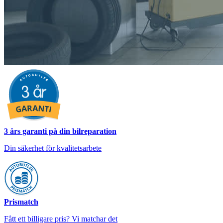
3 års garanti på din bilreparation
Din säkerhet för kvalitetsarbete
Prismatch
Fått ett billigare pris? Vi matchar det