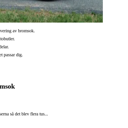
novering av bromsok.
tobutler.
elar.
t passar dig.
omsok
rna så det blev flera tus...