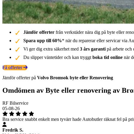
Jämför offerter
från verkstäder nära dig på byte eller re
Spara upp till 60%
* när du reparerar eller servicar via Au
Vi ger dig extra säkerhet med
3 års garanti
på arbete och d
Du slipper väntetider och kan tryggt
boka tid online
när de
Få offerter
Jämför offerter på
Volvo
Bromsok
byte eller Renovering
Omdömen av Byte eller renovering av Br
RF Bilservice
05-08-26
Bra service snabbt enkelt men tyvärr hade Autobutler räknat fel på prise
Fredrik S.