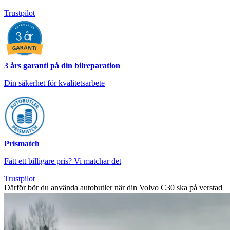
Trustpilot
3 års garanti på din bilreparation
Din säkerhet för kvalitetsarbete
Prismatch
Fått ett billigare pris? Vi matchar det
Trustpilot
Därför bör du använda autobutler när din Volvo C30 ska på verstad