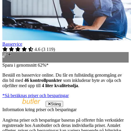
Basservice
4.6
(
3 119
)
Spara i genomsnitt 62%*
Beställ en basservice online. Du får en fullständig genomgång av
din bil med
46 kontrollpunkter
som inkluderar byte av olja och
oljefilter med upp till
4 liter kvalitetsolja
.
*Så beräknas priser och besparingar
Stäng
Information kring priser och besparingar
Angivna priser och besparingar baseras på offerter från verkstäder
registrerade hos Autobutler och deras individuella priser. Antalet
offerter, priser och besparingar kan variera beroende på bilmärke,