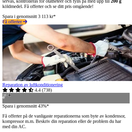
servas, kontrolleras för otätheteer och fylls på med upp till
200 g
köldmedel. Få offerter och se ditt pris omgående!
Spara i genomsnitt 3 113 kr*
Få offerter
Reparation av luftkonditionering
4.4
(
738
)
Spara i genomsnitt 43%*
Få offerter på de vanligaste reparationerna som byte av kondensor,
kompressor m.m. Beskriv din reparation eller de problem du har
med din AC.