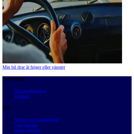
Min bil drar åt höger eller vänster
Autobutler
Om autobutler.se
Kontakt
Info
*Priser och besparingar
3 års garanti
Hitta verkstad