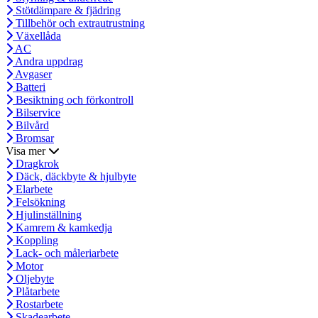
Stötdämpare & fjädring
Tillbehör och extrautrustning
Växellåda
AC
Andra uppdrag
Avgaser
Batteri
Besiktning och förkontroll
Bilservice
Bilvård
Bromsar
Visa mer
Dragkrok
Däck, däckbyte & hjulbyte
Elarbete
Felsökning
Hjulinställning
Kamrem & kamkedja
Koppling
Lack- och måleriarbete
Motor
Oljebyte
Plåtarbete
Rostarbete
Skadearbete