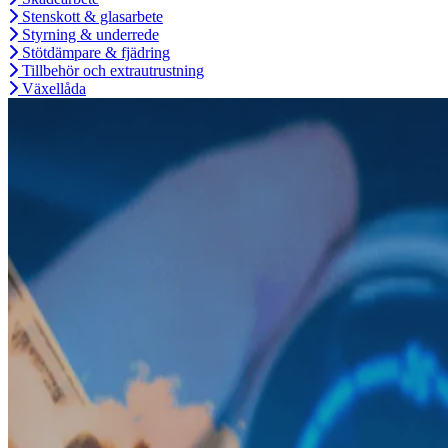
Stenskott & glasarbete
Styrning & underrede
Stötdämpare & fjädring
Tillbehör och extrautrustning
Växellåda