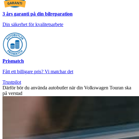
3 års garanti på din bilreparation
Din säkerhet för kvalitetsarbete
Prismatch
Fått ett billigare pris? Vi matchar det
Trustpilot
Därför bör du använda autobutler när din Volkswagen Touran ska
på verstad