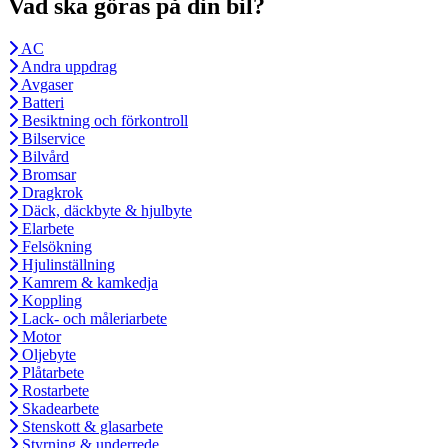
Vad ska göras på din bil?
AC
Andra uppdrag
Avgaser
Batteri
Besiktning och förkontroll
Bilservice
Bilvård
Bromsar
Dragkrok
Däck, däckbyte & hjulbyte
Elarbete
Felsökning
Hjulinställning
Kamrem & kamkedja
Koppling
Lack- och måleriarbete
Motor
Oljebyte
Plåtarbete
Rostarbete
Skadearbete
Stenskott & glasarbete
Styrning & underrede