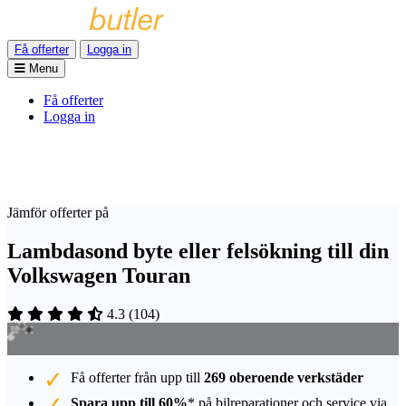
Få offerter
Logga in
Menu
Få offerter
Logga in
Jämför offerter på
Lambdasond byte eller felsökning till din
Volkswagen Touran
4.3
(
104
)
Få offerter från upp till
269 oberoende verkstäder
Spara upp till 60%
* på bilreparationer och service via