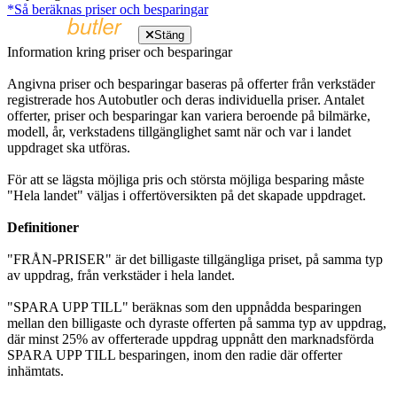
*Så beräknas priser och besparingar
Stäng
Information kring priser och besparingar
Angivna priser och besparingar baseras på offerter från verkstäder
registrerade hos Autobutler och deras individuella priser. Antalet
offerter, priser och besparingar kan variera beroende på bilmärke,
modell, år, verkstadens tillgänglighet samt när och var i landet
uppdraget ska utföras.
För att se lägsta möjliga pris och största möjliga besparing måste
"Hela landet" väljas i offertöversikten på det skapade uppdraget.
Definitioner
"FRÅN-PRISER" är det billigaste tillgängliga priset, på samma typ
av uppdrag, från verkstäder i hela landet.
"SPARA UPP TILL" beräknas som den uppnådda besparingen
mellan den billigaste och dyraste offerten på samma typ av uppdrag,
där minst 25% av offerterade uppdrag uppnått den marknadsförda
SPARA UPP TILL besparingen, inom den radie där offerter
inhämtats.