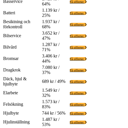
Basservice
Få offerter
64%
1.139 kr /
Batteri
Få offerter
25%
Besiktning och
1.937 kr /
Få offerter
förkontroll
68%
3.652 kr /
Bilservice
Få offerter
47%
1.287 kr /
Bilvård
Få offerter
71%
3.406 kr /
Bromsar
Få offerter
44%
7.080 kr /
Dragkrok
Få offerter
37%
Däck, hjul &
689 kr / 49%
Få offerter
hjulbyte
1.549 kr /
Elarbete
Få offerter
32%
1.573 kr /
Felsökning
Få offerter
83%
Hjulbyte
744 kr / 56%
Få offerter
1.487 kr /
Hjulinställning
Få offerter
53%