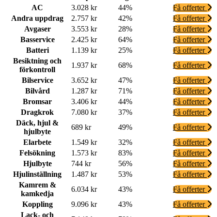
AC
3.028 kr
44%
Få offerter
Andra uppdrag
2.757 kr
42%
Få offerter
Avgaser
3.553 kr
28%
Få offerter
Basservice
2.425 kr
64%
Få offerter
Batteri
1.139 kr
25%
Få offerter
Besiktning och
1.937 kr
68%
Få offerter
förkontroll
Bilservice
3.652 kr
47%
Få offerter
Bilvård
1.287 kr
71%
Få offerter
Bromsar
3.406 kr
44%
Få offerter
Dragkrok
7.080 kr
37%
Få offerter
Däck, hjul &
689 kr
49%
Få offerter
hjulbyte
Elarbete
1.549 kr
32%
Få offerter
Felsökning
1.573 kr
83%
Få offerter
Hjulbyte
744 kr
56%
Få offerter
Hjulinställning
1.487 kr
53%
Få offerter
Kamrem &
6.034 kr
43%
Få offerter
kamkedja
Koppling
9.096 kr
43%
Få offerter
Lack- och