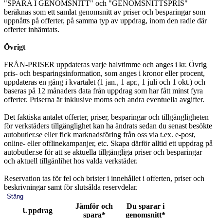
"SPARA I GENOMSNITT" och "GENOMSNITTSPRIS"
beräknas som ett samlat genomsnitt av priser och besparingar som
uppnåtts på offerter, på samma typ av uppdrag, inom den radie där
offerter inhämtats.
Övrigt
FRÅN-PRISER uppdateras varje halvtimme och anges i kr. Övrig
pris- och besparingsinformation, som anges i kronor eller procent,
uppdateras en gång i kvartalet (1 jan., 1 apr., 1 juli och 1 okt.) och
baseras på 12 månaders data från uppdrag som har fått minst fyra
offerter. Priserna är inklusive moms och andra eventuella avgifter.
Det faktiska antalet offerter, priser, besparingar och tillgängligheten
för verkstäders tillgänglighet kan ha ändrats sedan du senast besökte
autobutler.se eller fick marknadsföring från oss via t.ex. e-post,
online- eller offlinekampanjer, etc. Skapa därför alltid ett uppdrag på
autobutler.se för att se aktuella tillgängliga priser och besparingar
och aktuell tillgänlihet hos valda verkstäder.
Reservation tas för fel och brister i innehållet i offerten, priser och
beskrivningar samt för slutsålda reservdelar.
Stäng
Jämför och
Du sparar i
Uppdrag
spara*
genomsnitt*