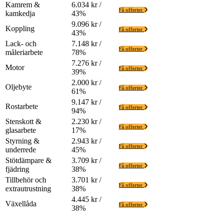
Kamrem &
6.034 kr /
Få offerter
kamkedja
43%
9.096 kr /
Koppling
Få offerter
43%
Lack- och
7.148 kr /
Få offerter
måleriarbete
78%
7.276 kr /
Motor
Få offerter
39%
2.000 kr /
Oljebyte
Få offerter
61%
9.147 kr /
Rostarbete
Få offerter
94%
Stenskott &
2.230 kr /
Få offerter
glasarbete
17%
Styrning &
2.943 kr /
Få offerter
underrede
45%
Stötdämpare &
3.709 kr /
Få offerter
fjädring
38%
Tillbehör och
3.701 kr /
Få offerter
extrautrustning
38%
4.445 kr /
Växellåda
Få offerter
38%