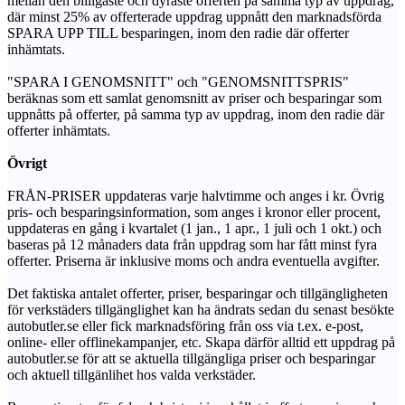
mellan den billigaste och dyraste offerten på samma typ av uppdrag,
där minst 25% av offerterade uppdrag uppnått den marknadsförda
SPARA UPP TILL besparingen, inom den radie där offerter
inhämtats.
"SPARA I GENOMSNITT" och "GENOMSNITTSPRIS"
beräknas som ett samlat genomsnitt av priser och besparingar som
uppnåtts på offerter, på samma typ av uppdrag, inom den radie där
offerter inhämtats.
Övrigt
FRÅN-PRISER uppdateras varje halvtimme och anges i kr. Övrig
pris- och besparingsinformation, som anges i kronor eller procent,
uppdateras en gång i kvartalet (1 jan., 1 apr., 1 juli och 1 okt.) och
baseras på 12 månaders data från uppdrag som har fått minst fyra
offerter. Priserna är inklusive moms och andra eventuella avgifter.
Det faktiska antalet offerter, priser, besparingar och tillgängligheten
för verkstäders tillgänglighet kan ha ändrats sedan du senast besökte
autobutler.se eller fick marknadsföring från oss via t.ex. e-post,
online- eller offlinekampanjer, etc. Skapa därför alltid ett uppdrag på
autobutler.se för att se aktuella tillgängliga priser och besparingar
och aktuell tillgänlihet hos valda verkstäder.