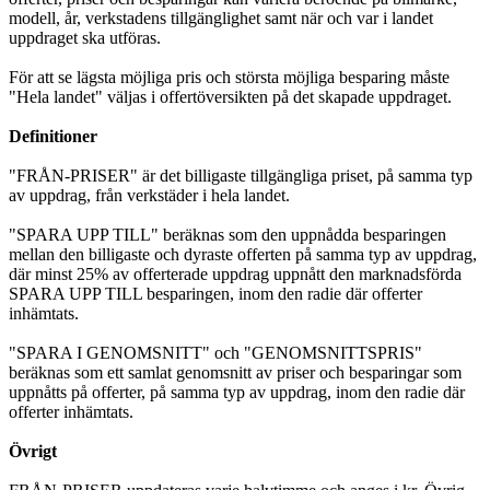
modell, år, verkstadens tillgänglighet samt när och var i landet
uppdraget ska utföras.
För att se lägsta möjliga pris och största möjliga besparing måste
"Hela landet" väljas i offertöversikten på det skapade uppdraget.
Definitioner
"FRÅN-PRISER" är det billigaste tillgängliga priset, på samma typ
av uppdrag, från verkstäder i hela landet.
"SPARA UPP TILL" beräknas som den uppnådda besparingen
mellan den billigaste och dyraste offerten på samma typ av uppdrag,
där minst 25% av offerterade uppdrag uppnått den marknadsförda
SPARA UPP TILL besparingen, inom den radie där offerter
inhämtats.
"SPARA I GENOMSNITT" och "GENOMSNITTSPRIS"
beräknas som ett samlat genomsnitt av priser och besparingar som
uppnåtts på offerter, på samma typ av uppdrag, inom den radie där
offerter inhämtats.
Övrigt