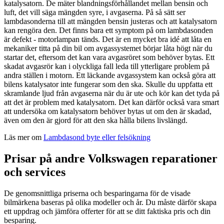
katalysatorn. De mäter blandningsförhållandet mellan bensin och
luft, det vill säga mängden syre, i avgaserna. På så sätt ser
lambdasonderna till att mängden bensin justeras och att katalysatorn
kan rengöra den. Det finns bara ett symptom på om lambdasonden
är defekt - motorlampan tänds. Det är en mycket bra idé att låta en
mekaniker titta på din bil om avgassystemet börjar låta högt när du
startar det, eftersom det kan vara avgasröret som behöver bytas. Ett
skadat avgasrör kan i olyckliga fall leda till ytterligare problem på
andra ställen i motorn. Ett läckande avgassystem kan också göra att
bilens katalysator inte fungerar som den ska. Skulle du uppfatta ett
skramlande ljud från avgaserna när du är ute och kör kan det tyda på
att det är problem med katalysatorn. Det kan därför också vara smart
att undersöka om katalysatorn behöver bytas ut om den är skadad,
även om den är gjord för att den ska hålla bilens livslängd.
Läs mer om
Lambdasond byte eller felsökning
Prisar på andre Volkswagen reparationer
och services
De genomsnittliga priserna och besparingarna för de visade
bilmärkena baseras på olika modeller och år. Du måste därför skapa
ett uppdrag och jämföra offerter för att se ditt faktiska pris och din
besparing.