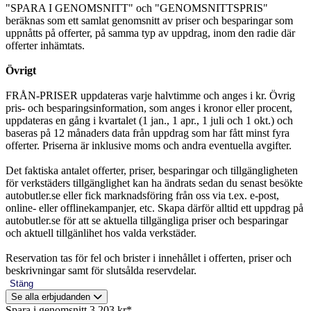
"SPARA I GENOMSNITT" och "GENOMSNITTSPRIS"
beräknas som ett samlat genomsnitt av priser och besparingar som
uppnåtts på offerter, på samma typ av uppdrag, inom den radie där
offerter inhämtats.
Övrigt
FRÅN-PRISER uppdateras varje halvtimme och anges i kr. Övrig
pris- och besparingsinformation, som anges i kronor eller procent,
uppdateras en gång i kvartalet (1 jan., 1 apr., 1 juli och 1 okt.) och
baseras på 12 månaders data från uppdrag som har fått minst fyra
offerter. Priserna är inklusive moms och andra eventuella avgifter.
Det faktiska antalet offerter, priser, besparingar och tillgängligheten
för verkstäders tillgänglighet kan ha ändrats sedan du senast besökte
autobutler.se eller fick marknadsföring från oss via t.ex. e-post,
online- eller offlinekampanjer, etc. Skapa därför alltid ett uppdrag på
autobutler.se för att se aktuella tillgängliga priser och besparingar
och aktuell tillgänlihet hos valda verkstäder.
Reservation tas för fel och brister i innehållet i offerten, priser och
beskrivningar samt för slutsålda reservdelar.
Stäng
Se alla erbjudanden
Spara i genomsnitt 3 203 kr*