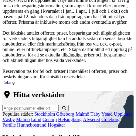
FRÅN-PRISER uppdateras varje halvtimme och anges i kr. Övrig
pris- och besparingsinformation, som anges i kronor eller procent,
uppdateras en gång i kvartalet (1 jan., 1 apr., 1 juli och 1 okt.) och
baseras på 12 månaders data från uppdrag som har fått minst fyra
offerter. Priserna är inklusive moms och andra eventuella avgifter.
Det faktiska antalet offerter, priser, besparingar och tillgängligheten
för verkstäders tillgänglighet kan ha ändrats sedan du senast besökte
autobutler.se eller fick marknadsföring från oss via t.ex. e-post,
online- eller offlinekampanjer, etc. Skapa därför alltid ett uppdrag på
autobutler.se för att se aktuella tillgängliga priser och besparingar
och aktuell tillgänlihet hos valda verkstäder.
Reservation tas för fel och brister i innehållet i offerten, priser och
beskrivningar samt för slutsålda reservdelar.
Stäng
Hitta verkstäder
Populära städer:
Stockholm
Göteborg
Malmö
Täby
Ystad
Upplands
Väsby
Malmö
Lund
Genarp
Helsingborg
Älvsered
Göteborg
Partille
Hunnebostrand
Högsäter