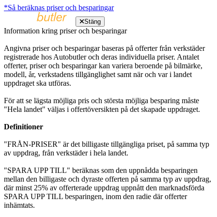
*Så beräknas priser och besparingar
Stäng
Information kring priser och besparingar
Angivna priser och besparingar baseras på offerter från verkstäder
registrerade hos Autobutler och deras individuella priser. Antalet
offerter, priser och besparingar kan variera beroende på bilmärke,
modell, år, verkstadens tillgänglighet samt när och var i landet
uppdraget ska utföras.
För att se lägsta möjliga pris och största möjliga besparing måste
"Hela landet" väljas i offertöversikten på det skapade uppdraget.
Definitioner
"FRÅN-PRISER" är det billigaste tillgängliga priset, på samma typ
av uppdrag, från verkstäder i hela landet.
"SPARA UPP TILL" beräknas som den uppnådda besparingen
mellan den billigaste och dyraste offerten på samma typ av uppdrag,
där minst 25% av offerterade uppdrag uppnått den marknadsförda
SPARA UPP TILL besparingen, inom den radie där offerter
inhämtats.