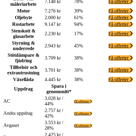
7.148 kr
78%
Få offerter
måleriarbete
Motor
7.276 kr
39%
Få offerter
Oljebyte
2.000 kr
61%
Få offerter
Rostarbete
9.147 kr
94%
Få offerter
Stenskott &
2.230 kr
17%
Få offerter
glasarbete
Styrning &
2.943 kr
45%
Få offerter
underrede
Stötdämpare &
3.709 kr
38%
Få offerter
fjädring
Tillbehör och
3.701 kr
38%
Få offerter
extrautrustning
Växellåda
4.445 kr
38%
Få offerter
Spara i
Uppdrag
genomsnitt*
3.028 kr /
AC
Få offerter
44%
2.757 kr /
Andra uppdrag
Få offerter
42%
3.553 kr /
Avgaser
Få offerter
28%
2.425 kr /