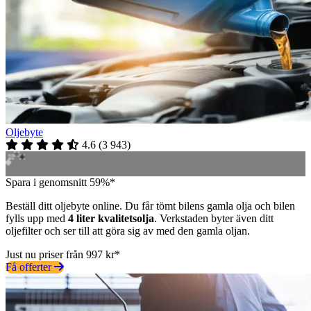
Oljebyte
4.6
(
3 943
)
Spara i genomsnitt 59%*
Beställ ditt oljebyte online. Du får tömt bilens gamla olja och bilen
fylls upp med
4 liter kvalitetsolja
. Verkstaden byter även ditt
oljefilter och ser till att göra sig av med den gamla oljan.
Just nu priser från 997 kr*
Få offerter