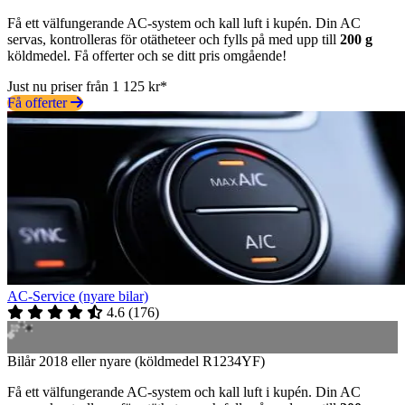
Få ett välfungerande AC-system och kall luft i kupén. Din AC
servas, kontrolleras för otätheteer och fylls på med upp till
200 g
köldmedel. Få offerter och se ditt pris omgående!
Just nu priser från 1 125 kr*
Få offerter
AC-Service (nyare bilar)
4.6
(
176
)
Bilår 2018 eller nyare (köldmedel R1234YF)
Få ett välfungerande AC-system och kall luft i kupén. Din AC