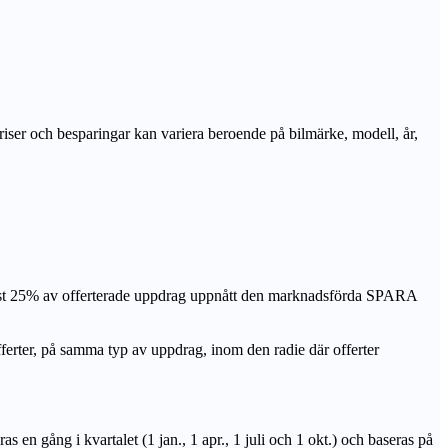
priser och besparingar kan variera beroende på bilmärke, modell, år,
nst 25% av offerterade uppdrag uppnått den marknadsförda SPARA
r, på samma typ av uppdrag, inom den radie där offerter
n gång i kvartalet (1 jan., 1 apr., 1 juli och 1 okt.) och baseras på