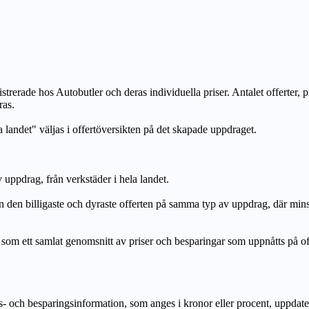
strerade hos Autobutler och deras individuella priser. Antalet offerter, 
ras.
a landet" väljas i offertöversikten på det skapade uppdraget.
uppdrag, från verkstäder i hela landet.
n billigaste och dyraste offerten på samma typ av uppdrag, där mi
lat genomsnitt av priser och besparingar som uppnåtts på offerte
h besparingsinformation, som anges i kronor eller procent, uppdateras e