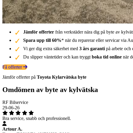
Jämför offerter
från verkstäder nära dig på byte av kylvät
Spara upp till 60%
* när du reparerar eller servicar via Au
Vi ger dig extra säkerhet med
3 års garanti
på arbete och d
Du slipper väntetider och kan tryggt
boka tid online
när de
Få offerter
Jämför offerter på
Toyota
Kylarvätska
byte
Omdömen av byte av kylvätska
RF Bilservice
29-06-26
Bra service, snabb och professionell.
Artour A.