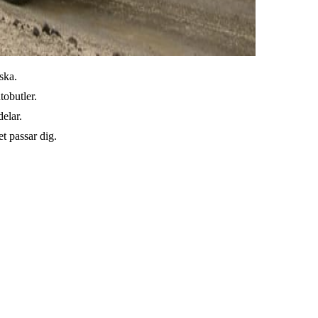
ska.
tobutler.
elar.
t passar dig.