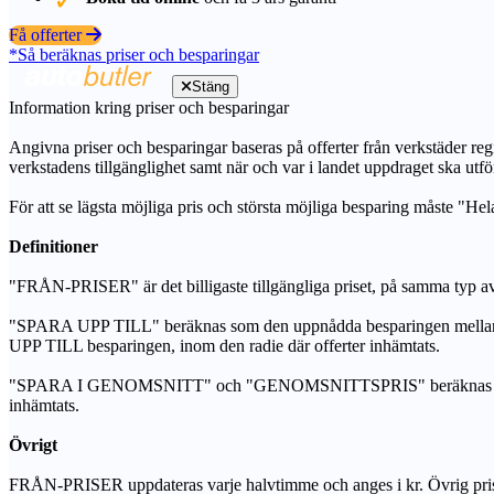
Få offerter
*Så beräknas priser och besparingar
Stäng
Information kring priser och besparingar
Angivna priser och besparingar baseras på offerter från verkstäder regi
verkstadens tillgänglighet samt när och var i landet uppdraget ska utfö
För att se lägsta möjliga pris och största möjliga besparing måste "Hel
Definitioner
"FRÅN-PRISER" är det billigaste tillgängliga priset, på samma typ av 
"SPARA UPP TILL" beräknas som den uppnådda besparingen mellan de
UPP TILL besparingen, inom den radie där offerter inhämtats.
"SPARA I GENOMSNITT" och "GENOMSNITTSPRIS" beräknas som ett sam
inhämtats.
Övrigt
FRÅN-PRISER uppdateras varje halvtimme och anges i kr. Övrig pris- oc