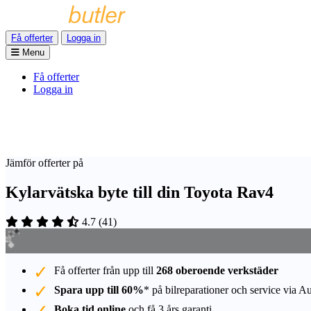
Få offerter
Logga in
Menu
Få offerter
Logga in
Jämför offerter på
Kylarvätska byte till din Toyota Rav4
4.7
(
41
)
Få offerter från upp till
268 oberoende verkstäder
Spara upp till 60%
* på bilreparationer och service via A
Boka tid online
och få 3 års garanti