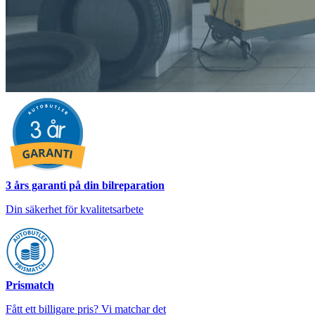
3 års garanti på din bilreparation
Din säkerhet för kvalitetsarbete
Prismatch
Fått ett billigare pris? Vi matchar det