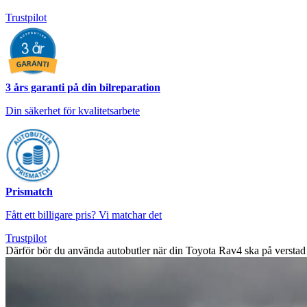
Trustpilot
3 års garanti på din bilreparation
Din säkerhet för kvalitetsarbete
Prismatch
Fått ett billigare pris? Vi matchar det
Trustpilot
Därför bör du använda autobutler när din Toyota Rav4 ska på verstad