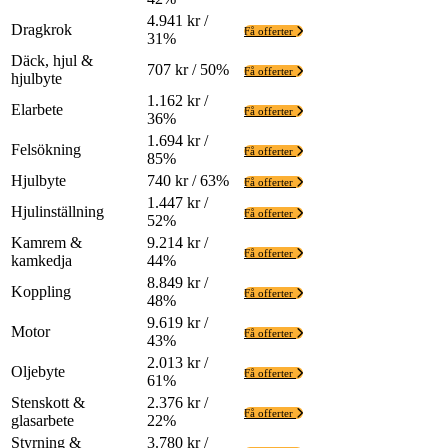
4.941 kr /
Dragkrok
Få offerter
31%
Däck, hjul &
707 kr / 50%
Få offerter
hjulbyte
1.162 kr /
Elarbete
Få offerter
36%
1.694 kr /
Felsökning
Få offerter
85%
Hjulbyte
740 kr / 63%
Få offerter
1.447 kr /
Hjulinställning
Få offerter
52%
Kamrem &
9.214 kr /
Få offerter
kamkedja
44%
8.849 kr /
Koppling
Få offerter
48%
9.619 kr /
Motor
Få offerter
43%
2.013 kr /
Oljebyte
Få offerter
61%
Stenskott &
2.376 kr /
Få offerter
glasarbete
22%
Styrning &
3.780 kr /