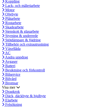
Koppling
Lack- och måleriarbete
Motor
Oljebyte
Plåtarbete
Rostarbete
Skadearbete
Stenskott & glasarbete
Styrning & underrede
Stötdämpare & fjädring
Tillbehör och extrautrustning
Växellåda
AC
Andra uppdrag
Avgaser
Batteri
Besiktning och förkontroll
Bilservice
Bilvård
Bromsar
Visa mer
Dragkrok
Däck, däckbyte & hjulbyte
Elarbete
Felsökning