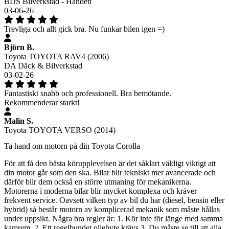
BDS Bilverkstad - Handen
03-06-26
Trevliga och allt gick bra. Nu funkar bilen igen =)
Björn B.
Toyota TOYOTA RAV4 (2006)
DA Däck & Bilverkstad
03-02-26
Fantastiskt snabb och professionell. Bra bemötande.
Rekommenderar starkt!
Malin S.
Toyota TOYOTA VERSO (2014)
Ta hand om motorn på din Toyota Corolla
För att få den bästa körupplevelsen är det såklart väldigt viktigt att
din motor går som den ska. Bilar blir tekniskt mer avancerade och
därför blir dem också en större utmaning för mekanikerna.
Motorerna i moderna bilar blir mycket komplexa och kräver
frekvent service. Oavsett vilken typ av bil du har (diesel, bensin eller
hybrid) så består motorn av komplicerad mekanik som måste hållas
under uppsikt. Några bra regler är: 1. Kör inte för länge med samma
kamrem. 2. Ett regelbundet oljebyte krävs 3. Du måste se till att alla