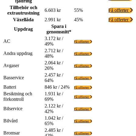
fjädring
Tillbehör och
6.603 kr
55%
Få offerter
extrautrustning
Växellåda
2.991 kr
45%
Få offerter
Spara i
Uppdrag
genomsnitt*
3.172 kr /
AC
Få offerter
49%
2.712 kr /
Andra uppdrag
Få offerter
48%
2.064 kr /
Avgaser
Få offerter
26%
2.457 kr /
Basservice
Få offerter
64%
Batteri
846 kr / 24%
Få offerter
Besiktning och
1.931 kr /
Få offerter
förkontroll
69%
2.122 kr /
Bilservice
Få offerter
42%
1.042 kr /
Bilvård
Få offerter
65%
2.485 kr /
Bromsar
Få offerter
42%