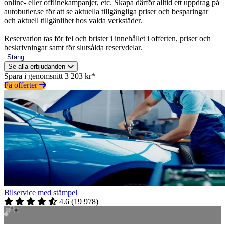
online- eller offlinekampanjer, etc. Skapa därför alltid ett uppdrag på
autobutler.se för att se aktuella tillgängliga priser och besparingar
och aktuell tillgänlihet hos valda verkstäder.
Reservation tas för fel och brister i innehållet i offerten, priser och
beskrivningar samt för slutsålda reservdelar.
Stäng
Se alla erbjudanden
Spara i genomsnitt 3 203 kr*
Få offerter
Bilservice med stämpel
4.6
(
19 978
)