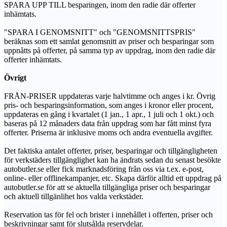
SPARA UPP TILL besparingen, inom den radie där offerter
inhämtats.
"SPARA I GENOMSNITT" och "GENOMSNITTSPRIS"
beräknas som ett samlat genomsnitt av priser och besparingar som
uppnåtts på offerter, på samma typ av uppdrag, inom den radie där
offerter inhämtats.
Övrigt
FRÅN-PRISER uppdateras varje halvtimme och anges i kr. Övrig
pris- och besparingsinformation, som anges i kronor eller procent,
uppdateras en gång i kvartalet (1 jan., 1 apr., 1 juli och 1 okt.) och
baseras på 12 månaders data från uppdrag som har fått minst fyra
offerter. Priserna är inklusive moms och andra eventuella avgifter.
Det faktiska antalet offerter, priser, besparingar och tillgängligheten
för verkstäders tillgänglighet kan ha ändrats sedan du senast besökte
autobutler.se eller fick marknadsföring från oss via t.ex. e-post,
online- eller offlinekampanjer, etc. Skapa därför alltid ett uppdrag på
autobutler.se för att se aktuella tillgängliga priser och besparingar
och aktuell tillgänlihet hos valda verkstäder.
Reservation tas för fel och brister i innehållet i offerten, priser och
beskrivningar samt för slutsålda reservdelar.