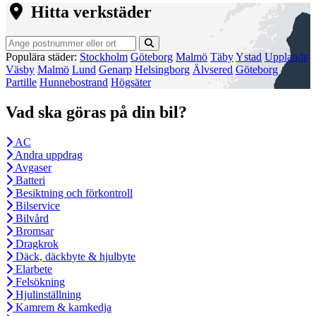
Hitta verkstäder
Populära städer:
Stockholm
Göteborg
Malmö
Täby
Ystad
Upplands
Väsby
Malmö
Lund
Genarp
Helsingborg
Älvsered
Göteborg
Partille
Hunnebostrand
Högsäter
Vad ska göras på din bil?
AC
Andra uppdrag
Avgaser
Batteri
Besiktning och förkontroll
Bilservice
Bilvård
Bromsar
Dragkrok
Däck, däckbyte & hjulbyte
Elarbete
Felsökning
Hjulinställning
Kamrem & kamkedja