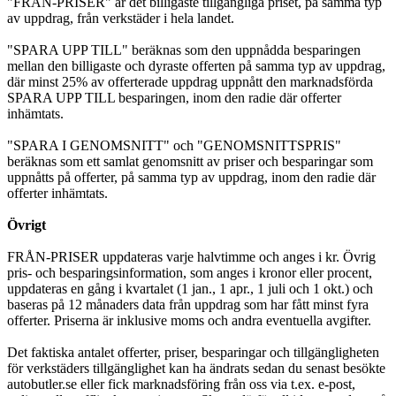
"FRÅN-PRISER" är det billigaste tillgängliga priset, på samma typ
av uppdrag, från verkstäder i hela landet.
"SPARA UPP TILL" beräknas som den uppnådda besparingen
mellan den billigaste och dyraste offerten på samma typ av uppdrag,
där minst 25% av offerterade uppdrag uppnått den marknadsförda
SPARA UPP TILL besparingen, inom den radie där offerter
inhämtats.
"SPARA I GENOMSNITT" och "GENOMSNITTSPRIS"
beräknas som ett samlat genomsnitt av priser och besparingar som
uppnåtts på offerter, på samma typ av uppdrag, inom den radie där
offerter inhämtats.
Övrigt
FRÅN-PRISER uppdateras varje halvtimme och anges i kr. Övrig
pris- och besparingsinformation, som anges i kronor eller procent,
uppdateras en gång i kvartalet (1 jan., 1 apr., 1 juli och 1 okt.) och
baseras på 12 månaders data från uppdrag som har fått minst fyra
offerter. Priserna är inklusive moms och andra eventuella avgifter.
Det faktiska antalet offerter, priser, besparingar och tillgängligheten
för verkstäders tillgänglighet kan ha ändrats sedan du senast besökte
autobutler.se eller fick marknadsföring från oss via t.ex. e-post,