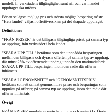
modell, år, verkstadens tillgänglighet samt när och var i landet
uppdraget ska utföras.
För att se lägsta möjliga pris och största möjliga besparing måste
"Hela landet" väljas i offertöversikten på det skapade uppdraget.
Definitioner
"FRÅN-PRISER" är det billigaste tillgängliga priset, på samma typ
av uppdrag, från verkstäder i hela landet.
"SPARA UPP TILL" beräknas som den uppnådda besparingen
mellan den billigaste och dyraste offerten på samma typ av uppdrag,
där minst 25% av offerterade uppdrag uppnått den marknadsförda
SPARA UPP TILL besparingen, inom den radie där offerter
inhämtats.
"SPARA I GENOMSNITT" och "GENOMSNITTSPRIS"
beräknas som ett samlat genomsnitt av priser och besparingar som
uppnåtts på offerter, på samma typ av uppdrag, inom den radie där
offerter inhämtats.
Övrigt
FRÅN-PRISER uppdateras varje halvtimme och anges i kr. Övrig