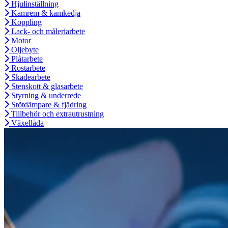
Hjulinställning
Kamrem & kamkedja
Koppling
Lack- och måleriarbete
Motor
Oljebyte
Plåtarbete
Rostarbete
Skadearbete
Stenskott & glasarbete
Styrning & underrede
Stötdämpare & fjädring
Tillbehör och extrautrustning
Växellåda