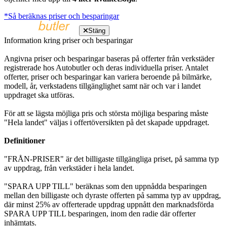
*Så beräknas priser och besparingar
Stäng
Information kring priser och besparingar
Angivna priser och besparingar baseras på offerter från verkstäder
registrerade hos Autobutler och deras individuella priser. Antalet
offerter, priser och besparingar kan variera beroende på bilmärke,
modell, år, verkstadens tillgänglighet samt när och var i landet
uppdraget ska utföras.
För att se lägsta möjliga pris och största möjliga besparing måste
"Hela landet" väljas i offertöversikten på det skapade uppdraget.
Definitioner
"FRÅN-PRISER" är det billigaste tillgängliga priset, på samma typ
av uppdrag, från verkstäder i hela landet.
"SPARA UPP TILL" beräknas som den uppnådda besparingen
mellan den billigaste och dyraste offerten på samma typ av uppdrag,
där minst 25% av offerterade uppdrag uppnått den marknadsförda
SPARA UPP TILL besparingen, inom den radie där offerter
inhämtats.