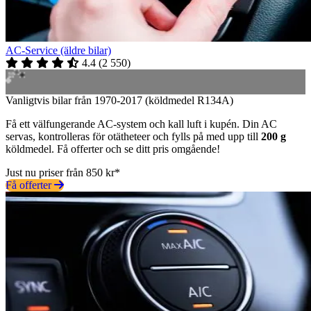
AC-Service (äldre bilar)
4.4
(
2 550
)
Vanligtvis bilar från 1970-2017 (köldmedel R134A)
Få ett välfungerande AC-system och kall luft i kupén. Din AC
servas, kontrolleras för otätheteer och fylls på med upp till
200 g
köldmedel. Få offerter och se ditt pris omgående!
Just nu priser från 850 kr*
Få offerter