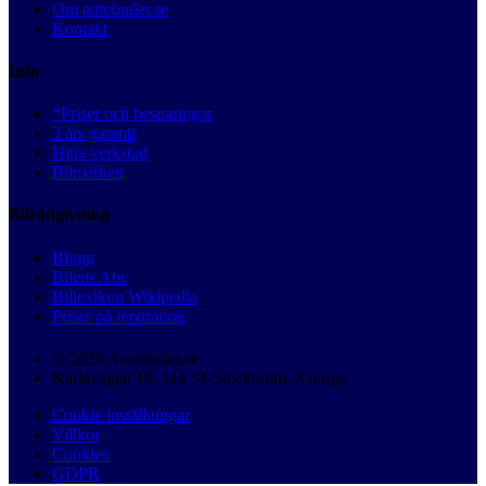
Om autobutler.se
Kontakt
Info
*Priser och besparingar
3 års garanti
Hitta verkstad
Bilmärken
Bilrådgivning
Blogg
Bilens Abc
Billexikon Wikipedia
Priser på reparation
© 2026 Autobutler.se
Karlavägen 18, 114 31 Stockholm, Sverige
Cookie inställningar
Villkor
Cookies
GDPR