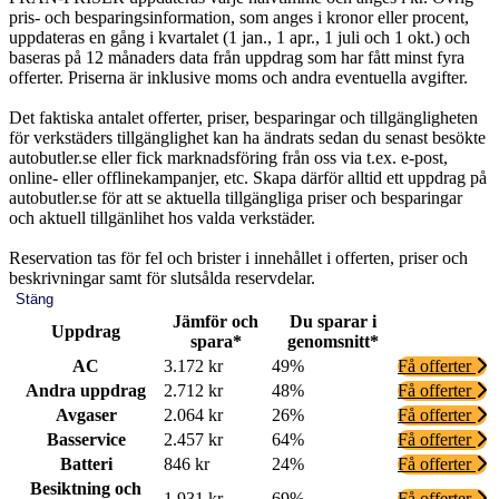
pris- och besparingsinformation, som anges i kronor eller procent,
uppdateras en gång i kvartalet (1 jan., 1 apr., 1 juli och 1 okt.) och
baseras på 12 månaders data från uppdrag som har fått minst fyra
offerter. Priserna är inklusive moms och andra eventuella avgifter.
Det faktiska antalet offerter, priser, besparingar och tillgängligheten
för verkstäders tillgänglighet kan ha ändrats sedan du senast besökte
autobutler.se eller fick marknadsföring från oss via t.ex. e-post,
online- eller offlinekampanjer, etc. Skapa därför alltid ett uppdrag på
autobutler.se för att se aktuella tillgängliga priser och besparingar
och aktuell tillgänlihet hos valda verkstäder.
Reservation tas för fel och brister i innehållet i offerten, priser och
beskrivningar samt för slutsålda reservdelar.
Stäng
Jämför och
Du sparar i
Uppdrag
spara*
genomsnitt*
AC
3.172 kr
49%
Få offerter
Andra uppdrag
2.712 kr
48%
Få offerter
Avgaser
2.064 kr
26%
Få offerter
Basservice
2.457 kr
64%
Få offerter
Batteri
846 kr
24%
Få offerter
Besiktning och
1.931 kr
69%
Få offerter