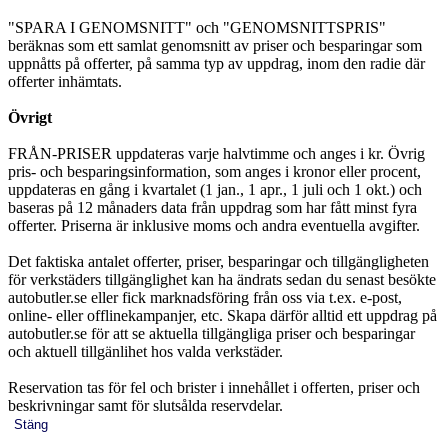
"SPARA I GENOMSNITT" och "GENOMSNITTSPRIS"
beräknas som ett samlat genomsnitt av priser och besparingar som
uppnåtts på offerter, på samma typ av uppdrag, inom den radie där
offerter inhämtats.
Övrigt
FRÅN-PRISER uppdateras varje halvtimme och anges i kr. Övrig
pris- och besparingsinformation, som anges i kronor eller procent,
uppdateras en gång i kvartalet (1 jan., 1 apr., 1 juli och 1 okt.) och
baseras på 12 månaders data från uppdrag som har fått minst fyra
offerter. Priserna är inklusive moms och andra eventuella avgifter.
Det faktiska antalet offerter, priser, besparingar och tillgängligheten
för verkstäders tillgänglighet kan ha ändrats sedan du senast besökte
autobutler.se eller fick marknadsföring från oss via t.ex. e-post,
online- eller offlinekampanjer, etc. Skapa därför alltid ett uppdrag på
autobutler.se för att se aktuella tillgängliga priser och besparingar
och aktuell tillgänlihet hos valda verkstäder.
Reservation tas för fel och brister i innehållet i offerten, priser och
beskrivningar samt för slutsålda reservdelar.
Stäng