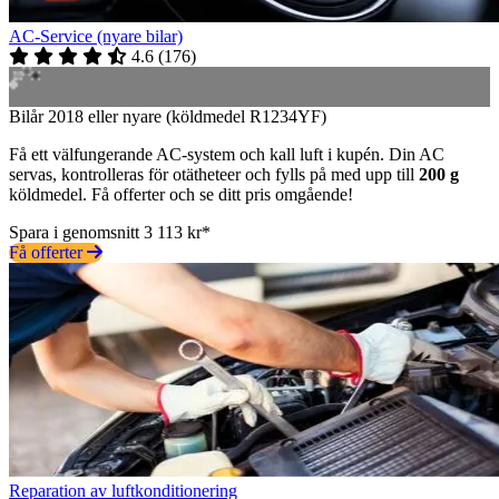
AC-Service (nyare bilar)
4.6
(
176
)
Bilår 2018 eller nyare (köldmedel R1234YF)
Få ett välfungerande AC-system och kall luft i kupén. Din AC
servas, kontrolleras för otätheteer och fylls på med upp till
200 g
köldmedel. Få offerter och se ditt pris omgående!
Spara i genomsnitt 3 113 kr*
Få offerter
Reparation av luftkonditionering