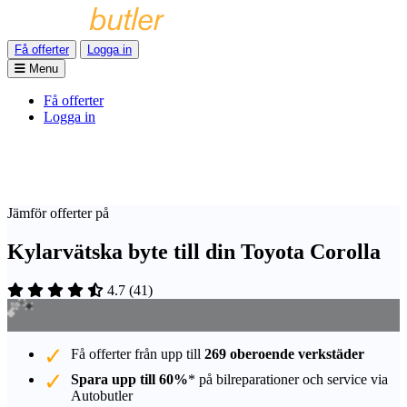
Få offerter
Logga in
Menu
Få offerter
Logga in
Jämför offerter på
Kylarvätska byte till din Toyota Corolla
4.7
(
41
)
Få offerter från upp till
269 oberoende verkstäder
Spara upp till 60%
* på bilreparationer och service via
Autobutler