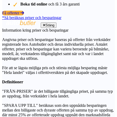
Boka tid online
och få 3 års garanti
Få offerter
*Så beräknas priser och besparingar
Stäng
Information kring priser och besparingar
Angivna priser och besparingar baseras på offerter från verkstäder
registrerade hos Autobutler och deras individuella priser. Antalet
offerter, priser och besparingar kan variera beroende på bilmärke,
modell, år, verkstadens tillgänglighet samt när och var i landet
uppdraget ska utföras.
För att se lägsta möjliga pris och största möjliga besparing måste
"Hela landet" väljas i offertöversikten på det skapade uppdraget.
Definitioner
"FRÅN-PRISER" är det billigaste tillgängliga priset, på samma typ
av uppdrag, från verkstäder i hela landet.
"SPARA UPP TILL" beräknas som den uppnådda besparingen
mellan den billigaste och dyraste offerten på samma typ av uppdrag,
där minst 25% av offerterade uppdrag uppnått den marknadsförda