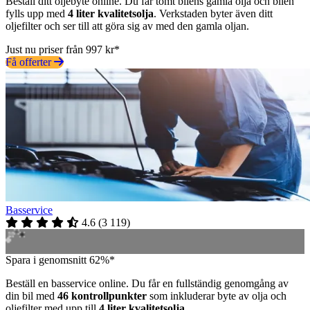
Beställ ditt oljebyte online. Du får tömt bilens gamla olja och bilen
fylls upp med
4 liter kvalitetsolja
. Verkstaden byter även ditt
oljefilter och ser till att göra sig av med den gamla oljan.
Just nu priser från 997 kr*
Få offerter
Basservice
4.6
(
3 119
)
Spara i genomsnitt 62%*
Beställ en basservice online. Du får en fullständig genomgång av
din bil med
46 kontrollpunkter
som inkluderar byte av olja och
oljefilter med upp till
4 liter kvalitetsolja
.