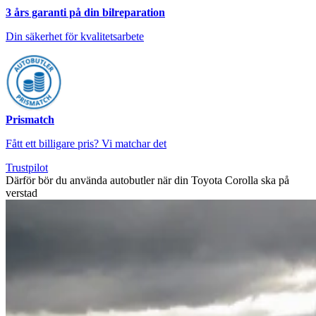
3 års garanti på din bilreparation
Din säkerhet för kvalitetsarbete
Prismatch
Fått ett billigare pris? Vi matchar det
Trustpilot
Därför bör du använda autobutler när din Toyota Corolla ska på
verstad