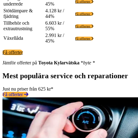
Få offerter
underrede
45%
Stötdämpare &
4.128 kr /
Få offerter
fjädring
44%
Tillbehör och
6.603 kr /
Få offerter
extrautrustning
55%
2.991 kr /
Växellåda
Få offerter
45%
Få offerter
Jämför offerter på
Toyota
Kylarvätska
*
byte *
Mest populära service och reparationer
Just nu priser från 625 kr*
Få offerter