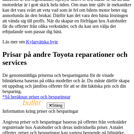
motordelar är i gott skick hela tiden. Om man inte själv är mekaniker
kan det vara svårt att veta vad som är fel om bilens motor beter sig
annorlunda än den brukar. Därför kan det vara den bästa lösningen
att vända sig till proffs. När du skapar en förfrågan hos Autobutler
får du offerter från olika verkstäder, och du kan sen välja det
erbjudande som passar dig bäst.
Läs mer om
Kylarvätska byte
Prisar på andre Toyota reparationer och
services
De genomsnittliga priserna och besparingarna för de visade
bilmärkena baseras på olika modeller och år. Du måste därför skapa
ett uppdrag och jämföra offerter för att se ditt faktiska pris och din
besparing.
*Så beräknas priser och besparingar
Stäng
Information kring priser och besparingar
Angivna priser och besparingar baseras på offerter från verkstäder
registrerade hos Autobutler och deras individuella priser. Antalet
offerter, priser och besparingar kan variera beroende på bilmärke,