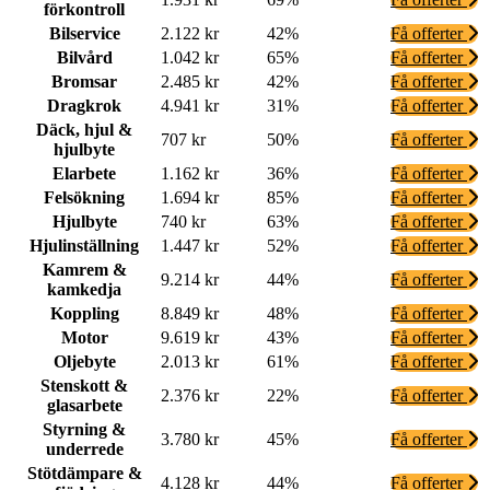
förkontroll
Bilservice
2.122 kr
42%
Få offerter
Bilvård
1.042 kr
65%
Få offerter
Bromsar
2.485 kr
42%
Få offerter
Dragkrok
4.941 kr
31%
Få offerter
Däck, hjul &
707 kr
50%
Få offerter
hjulbyte
Elarbete
1.162 kr
36%
Få offerter
Felsökning
1.694 kr
85%
Få offerter
Hjulbyte
740 kr
63%
Få offerter
Hjulinställning
1.447 kr
52%
Få offerter
Kamrem &
9.214 kr
44%
Få offerter
kamkedja
Koppling
8.849 kr
48%
Få offerter
Motor
9.619 kr
43%
Få offerter
Oljebyte
2.013 kr
61%
Få offerter
Stenskott &
2.376 kr
22%
Få offerter
glasarbete
Styrning &
3.780 kr
45%
Få offerter
underrede
Stötdämpare &
4.128 kr
44%
Få offerter