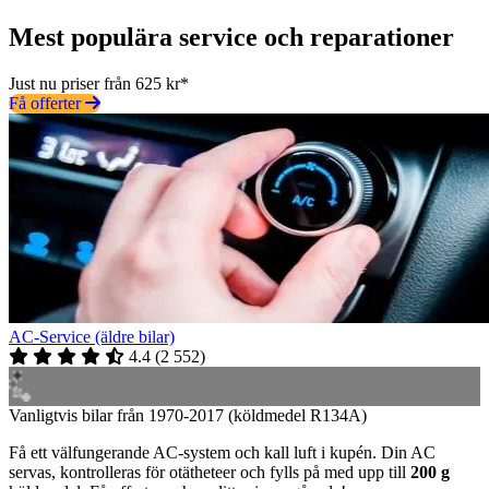
Mest populära service och reparationer
Just nu priser från 625 kr*
Få offerter
AC-Service (äldre bilar)
4.4
(
2 552
)
Vanligtvis bilar från 1970-2017 (köldmedel R134A)
Få ett välfungerande AC-system och kall luft i kupén. Din AC
servas, kontrolleras för otätheteer och fylls på med upp till
200 g