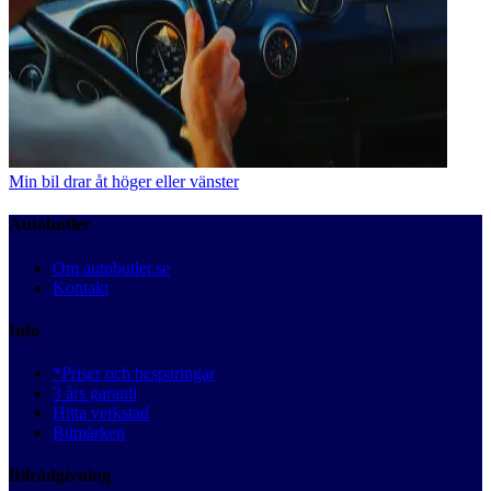
Min bil drar åt höger eller vänster
Autobutler
Om autobutler.se
Kontakt
Info
*Priser och besparingar
3 års garanti
Hitta verkstad
Bilmärken
Bilrådgivning