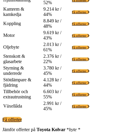
Få offerter
52%
Kamrem &
9.214 kr /
Få offerter
kamkedja
44%
8.849 kr /
Koppling
Få offerter
48%
9.619 kr /
Motor
Få offerter
43%
2.013 kr /
Oljebyte
Få offerter
61%
Stenskott &
2.376 kr /
Få offerter
glasarbete
22%
Styrning &
3.780 kr /
Få offerter
underrede
45%
Stötdämpare &
4.128 kr /
Få offerter
fjädring
44%
Tillbehör och
6.603 kr /
Få offerter
extrautrustning
55%
2.991 kr /
Växellåda
Få offerter
45%
Få offerter
Jämför offerter på
Toyota
Kolvar
*
byte *