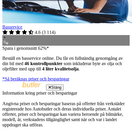
Basservice
4.6
(
3 114
)
Spara i genomsnitt 62%*
Beställ en basservice online. Du får en fullständig genomgång av
din bil med
46 kontrollpunkter
som inkluderar byte av olja och
oljefilter med upp till
4 liter kvalitetsolja
.
*Så beräknas priser och besparingar
Stäng
Information kring priser och besparingar
Angivna priser och besparingar baseras på offerter från verkstäder
registrerade hos Autobutler och deras individuella priser. Antalet
offerter, priser och besparingar kan variera beroende på bilmärke,
modell, år, verkstadens tillgänglighet samt när och var i landet
uppdraget ska utföras.