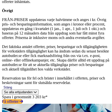
offerter inhämtats.
Övrigt
FRÅN-PRISER uppdateras varje halvtimme och anges i kr. Övrig
pris- och besparingsinformation, som anges i kronor eller procent,
uppdateras en gång i kvartalet (1 jan., 1 apr., 1 juli och 1 okt.) och
baseras på 12 månaders data från uppdrag som har fått minst fyra
offerter. Priserna är inklusive moms och andra eventuella avgifter.
Det faktiska antalet offerter, priser, besparingar och tillgängligheten
för verkstäders tillgänglighet kan ha ändrats sedan du senast besökte
autobutler.se eller fick marknadsföring från oss via t.ex. e-post,
online- eller offlinekampanjer, etc. Skapa därför alltid ett uppdrag på
autobutler.se för att se aktuella tillgängliga priser och besparingar
och aktuell tillgänlihet hos valda verkstäder.
Reservation tas för fel och brister i innehållet i offerten, priser och
beskrivningar samt för slutsålda reservdelar.
Stäng
Se alla erbjudanden
Spara i genomsnitt 3 203 kr*
Få offerter