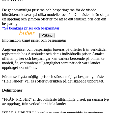
De genomsnittliga priserna och besparingarna för de visade
bilmärkena baseras på olika modeller och år. Du måste därför skapa
ett uppdrag och jämföra offerter för att se ditt faktiska pris och din
besparing.
*Så beräknas priser och besparingar
Stäng
Information kring priser och besparingar
Angivna priser och besparingar baseras på offerter från verkstäder
registrerade hos Autobutler och deras individuella priser. Antalet
offerter, priser och besparingar kan variera beroende på bilmärke,
modell, år, verkstadens tillgänglighet samt när och var i landet
uppdraget ska utföras.
För att se lägsta möjliga pris och största möjliga besparing måste
"Hela landet" väljas i offertöversikten på det skapade uppdraget.
Definitioner
"FRÅN-PRISER" är det billigaste tillgängliga priset, på samma typ
av uppdrag, från verkstäder i hela landet.
"SPARA UPP TILL" beräknas som den uppnådda besparingen