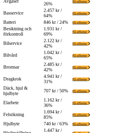
Avgaser
Få offerter
26%
2.457 kr /
Basservice
Få offerter
64%
Batteri
846 kr / 24%
Få offerter
Besiktning och
1.931 kr /
Få offerter
förkontroll
69%
2.122 kr /
Bilservice
Få offerter
42%
1.042 kr /
Bilvård
Få offerter
65%
2.485 kr /
Bromsar
Få offerter
42%
4.941 kr /
Dragkrok
Få offerter
31%
Däck, hjul &
707 kr / 50%
Få offerter
hjulbyte
1.162 kr /
Elarbete
Få offerter
36%
1.694 kr /
Felsökning
Få offerter
85%
Hjulbyte
740 kr / 63%
Få offerter
1.447 kr /
Hjulinställning