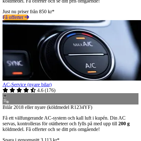
köldmedel. Få offerter och se ditt pris omgående!
Just nu priser från 850 kr*
Få offerter
AC-Service (nyare bilar)
4.6
(
176
)
Bilår 2018 eller nyare (köldmedel R1234YF)
Få ett välfungerande AC-system och kall luft i kupén. Din AC
servas, kontrolleras för otätheteer och fylls på med upp till
200 g
köldmedel. Få offerter och se ditt pris omgående!
Spara i genomsnitt 3 113 kr*