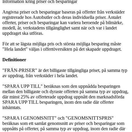
Information kring priser och besparingar
Angivna priser och besparingar baseras på offerter från verkstäder
registrerade hos Autobutler och deras individuella priser. Antalet
offerter, priser och besparingar kan variera beroende på bilmärke,
modell, år, verkstadens tillgänglighet samt när och var i landet
uppdraget ska utföras.
För att se lägsta möjliga pris och största möjliga besparing måste
"Hela landet" väljas i offertöversikten på det skapade uppdraget.
Definitioner
"FRÅN-PRISER" är det billigaste tillgängliga priset, på samma typ
av uppdrag, från verkstäder i hela landet.
"SPARA UPP TILL" beräknas som den uppnådda besparingen
mellan den billigaste och dyraste offerten på samma typ av uppdrag,
där minst 25% av offerterade uppdrag uppnått den marknadsförda
SPARA UPP TILL besparingen, inom den radie där offerter
inhämtats.
"SPARA I GENOMSNITT" och "GENOMSNITTSPRIS"
beräknas som ett samlat genomsnitt av priser och besparingar som
uppnåtts på offerter, på samma typ av uppdrag, inom den radie där