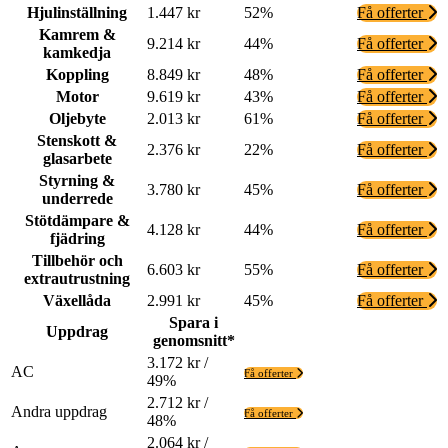
Hjulinställning
1.447 kr
52%
Få offerter
Kamrem &
9.214 kr
44%
Få offerter
kamkedja
Koppling
8.849 kr
48%
Få offerter
Motor
9.619 kr
43%
Få offerter
Oljebyte
2.013 kr
61%
Få offerter
Stenskott &
2.376 kr
22%
Få offerter
glasarbete
Styrning &
3.780 kr
45%
Få offerter
underrede
Stötdämpare &
4.128 kr
44%
Få offerter
fjädring
Tillbehör och
6.603 kr
55%
Få offerter
extrautrustning
Växellåda
2.991 kr
45%
Få offerter
Spara i
Uppdrag
genomsnitt*
3.172 kr /
AC
Få offerter
49%
2.712 kr /
Andra uppdrag
Få offerter
48%
2.064 kr /