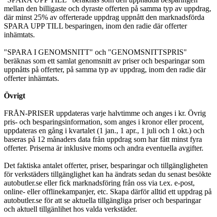
mellan den billigaste och dyraste offerten på samma typ av uppdrag,
där minst 25% av offerterade uppdrag uppnått den marknadsförda
SPARA UPP TILL besparingen, inom den radie där offerter
inhämtats.
"SPARA I GENOMSNITT" och "GENOMSNITTSPRIS"
beräknas som ett samlat genomsnitt av priser och besparingar som
uppnåtts på offerter, på samma typ av uppdrag, inom den radie där
offerter inhämtats.
Övrigt
FRÅN-PRISER uppdateras varje halvtimme och anges i kr. Övrig
pris- och besparingsinformation, som anges i kronor eller procent,
uppdateras en gång i kvartalet (1 jan., 1 apr., 1 juli och 1 okt.) och
baseras på 12 månaders data från uppdrag som har fått minst fyra
offerter. Priserna är inklusive moms och andra eventuella avgifter.
Det faktiska antalet offerter, priser, besparingar och tillgängligheten
för verkstäders tillgänglighet kan ha ändrats sedan du senast besökte
autobutler.se eller fick marknadsföring från oss via t.ex. e-post,
online- eller offlinekampanjer, etc. Skapa därför alltid ett uppdrag på
autobutler.se för att se aktuella tillgängliga priser och besparingar
och aktuell tillgänlihet hos valda verkstäder.