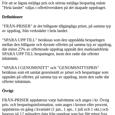
För att se lägsta möjliga pris och största möjliga besparing måste
"Hela landet" väljas i offertöversikten på det skapade uppdraget.
Definitioner
"FRÅN-PRISER" är det billigaste tillgängliga priset, på samma typ
av uppdrag, från verkstäder i hela landet.
"SPARA UPP TILL" beräknas som den uppnådda besparingen
mellan den billigaste och dyraste offerten på samma typ av uppdrag,
där minst 25% av offerterade uppdrag uppnått den marknadsförda
SPARA UPP TILL besparingen, inom den radie där offerter
inhämtats.
"SPARA I GENOMSNITT" och "GENOMSNITTSPRIS"
beräknas som ett samlat genomsnitt av priser och besparingar som
uppnåtts på offerter, på samma typ av uppdrag, inom den radie där
offerter inhämtats.
Övrigt
FRÅN-PRISER uppdateras varje halvtimme och anges i kr. Övrig
pris- och besparingsinformation, som anges i kronor eller procent,
uppdateras en gång i kvartalet (1 jan., 1 apr., 1 juli och 1 okt.) och
baseras på 12 månaders data från uppdrag som har fått minst fyra