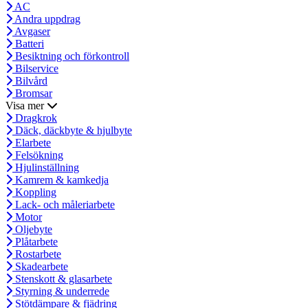
AC
Andra uppdrag
Avgaser
Batteri
Besiktning och förkontroll
Bilservice
Bilvård
Bromsar
Visa mer
Dragkrok
Däck, däckbyte & hjulbyte
Elarbete
Felsökning
Hjulinställning
Kamrem & kamkedja
Koppling
Lack- och måleriarbete
Motor
Oljebyte
Plåtarbete
Rostarbete
Skadearbete
Stenskott & glasarbete
Styrning & underrede
Stötdämpare & fjädring