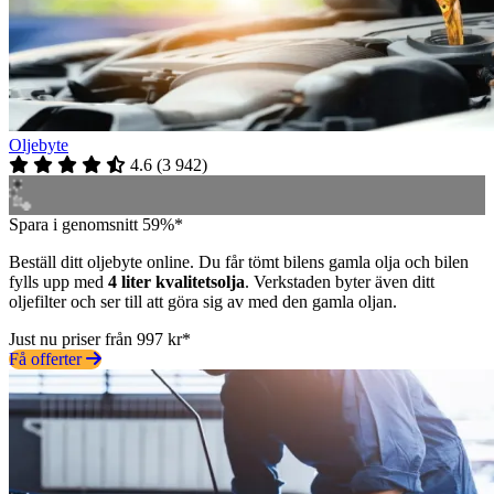
Oljebyte
4.6
(
3 942
)
Spara i genomsnitt 59%*
Beställ ditt oljebyte online. Du får tömt bilens gamla olja och bilen
fylls upp med
4 liter kvalitetsolja
. Verkstaden byter även ditt
oljefilter och ser till att göra sig av med den gamla oljan.
Just nu priser från 997 kr*
Få offerter