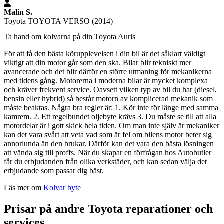
Malin S.
Toyota TOYOTA VERSO (2014)
Ta hand om kolvarna på din Toyota Auris
För att få den bästa körupplevelsen i din bil är det såklart väldigt
viktigt att din motor går som den ska. Bilar blir tekniskt mer
avancerade och det blir därför en större utmaning för mekanikerna
med tidens gång. Motorerna i moderna bilar är mycket komplexa
och kräver frekvent service. Oavsett vilken typ av bil du har (diesel,
bensin eller hybrid) så består motorn av komplicerad mekanik som
måste beaktas. Några bra regler är: 1. Kör inte för länge med samma
kamrem. 2. Ett regelbundet oljebyte krävs 3. Du måste se till att alla
motordelar är i gott skick hela tiden. Om man inte själv är mekaniker
kan det vara svårt att veta vad som är fel om bilens motor beter sig
annorlunda än den brukar. Därför kan det vara den bästa lösningen
att vända sig till proffs. När du skapar en förfrågan hos Autobutler
får du erbjudanden från olika verkstäder, och kan sedan välja det
erbjudande som passar dig bäst.
Läs mer om
Kolvar byte
Prisar på andre Toyota reparationer och
services