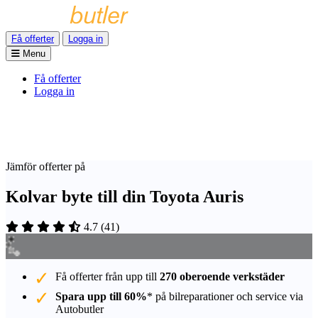
Få offerter
Logga in
Menu
Få offerter
Logga in
Jämför offerter på
Kolvar byte till din Toyota Auris
4.7
(
41
)
Få offerter från upp till
270 oberoende verkstäder
Spara upp till 60%
* på bilreparationer och service via
Autobutler