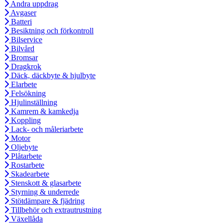
Andra uppdrag
Avgaser
Batteri
Besiktning och förkontroll
Bilservice
Bilvård
Bromsar
Dragkrok
Däck, däckbyte & hjulbyte
Elarbete
Felsökning
Hjulinställning
Kamrem & kamkedja
Koppling
Lack- och måleriarbete
Motor
Oljebyte
Plåtarbete
Rostarbete
Skadearbete
Stenskott & glasarbete
Styrning & underrede
Stötdämpare & fjädring
Tillbehör och extrautrustning
Växellåda