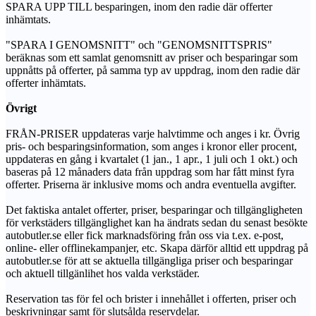
SPARA UPP TILL besparingen, inom den radie där offerter
inhämtats.
"SPARA I GENOMSNITT" och "GENOMSNITTSPRIS"
beräknas som ett samlat genomsnitt av priser och besparingar som
uppnåtts på offerter, på samma typ av uppdrag, inom den radie där
offerter inhämtats.
Övrigt
FRÅN-PRISER uppdateras varje halvtimme och anges i kr. Övrig
pris- och besparingsinformation, som anges i kronor eller procent,
uppdateras en gång i kvartalet (1 jan., 1 apr., 1 juli och 1 okt.) och
baseras på 12 månaders data från uppdrag som har fått minst fyra
offerter. Priserna är inklusive moms och andra eventuella avgifter.
Det faktiska antalet offerter, priser, besparingar och tillgängligheten
för verkstäders tillgänglighet kan ha ändrats sedan du senast besökte
autobutler.se eller fick marknadsföring från oss via t.ex. e-post,
online- eller offlinekampanjer, etc. Skapa därför alltid ett uppdrag på
autobutler.se för att se aktuella tillgängliga priser och besparingar
och aktuell tillgänlihet hos valda verkstäder.
Reservation tas för fel och brister i innehållet i offerten, priser och
beskrivningar samt för slutsålda reservdelar.