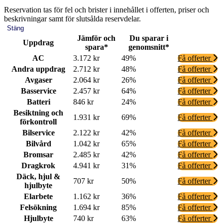
Reservation tas för fel och brister i innehållet i offerten, priser och
beskrivningar samt för slutsålda reservdelar.
Stäng
Jämför och
Du sparar i
Uppdrag
spara*
genomsnitt*
AC
3.172 kr
49%
Få offerter
Andra uppdrag
2.712 kr
48%
Få offerter
Avgaser
2.064 kr
26%
Få offerter
Basservice
2.457 kr
64%
Få offerter
Batteri
846 kr
24%
Få offerter
Besiktning och
1.931 kr
69%
Få offerter
förkontroll
Bilservice
2.122 kr
42%
Få offerter
Bilvård
1.042 kr
65%
Få offerter
Bromsar
2.485 kr
42%
Få offerter
Dragkrok
4.941 kr
31%
Få offerter
Däck, hjul &
707 kr
50%
Få offerter
hjulbyte
Elarbete
1.162 kr
36%
Få offerter
Felsökning
1.694 kr
85%
Få offerter
Hjulbyte
740 kr
63%
Få offerter