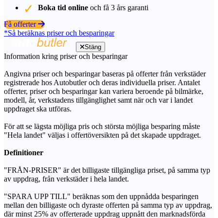
Boka tid online
och få 3 års garanti
Få offerter
*Så beräknas priser och besparingar
Stäng
Information kring priser och besparingar
Angivna priser och besparingar baseras på offerter från verkstäder
registrerade hos Autobutler och deras individuella priser. Antalet
offerter, priser och besparingar kan variera beroende på bilmärke,
modell, år, verkstadens tillgänglighet samt när och var i landet
uppdraget ska utföras.
För att se lägsta möjliga pris och största möjliga besparing måste
"Hela landet" väljas i offertöversikten på det skapade uppdraget.
Definitioner
"FRÅN-PRISER" är det billigaste tillgängliga priset, på samma typ
av uppdrag, från verkstäder i hela landet.
"SPARA UPP TILL" beräknas som den uppnådda besparingen
mellan den billigaste och dyraste offerten på samma typ av uppdrag,
där minst 25% av offerterade uppdrag uppnått den marknadsförda