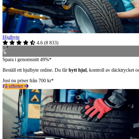
Hjulbyte
4.6
(
8 833
)
Spara i genomsnitt 49%*
Beställ ett hjulbyte online. Du får
bytt hjul
, kontroll av däcktrycket o
Just nu priser från 700 kr*
Få offerter