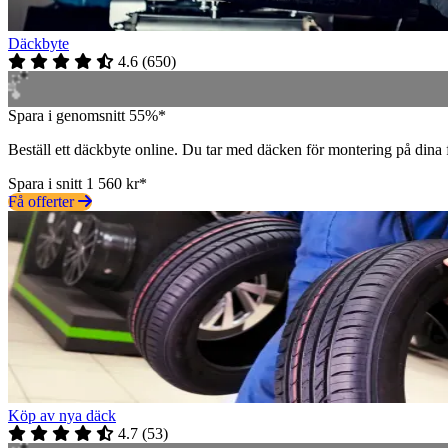
Däckbyte
4.6
(
650
)
Spara i genomsnitt 55%*
Beställ ett däckbyte online. Du tar med däcken för montering på dina
Spara i snitt 1 560 kr*
Få offerter
Köp av nya däck
4.7
(
53
)