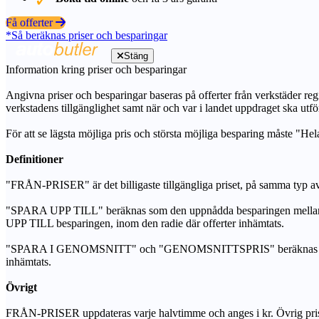
Få offerter
*Så beräknas priser och besparingar
Stäng
Information kring priser och besparingar
Angivna priser och besparingar baseras på offerter från verkstäder regi
verkstadens tillgänglighet samt när och var i landet uppdraget ska utfö
För att se lägsta möjliga pris och största möjliga besparing måste "Hel
Definitioner
"FRÅN-PRISER" är det billigaste tillgängliga priset, på samma typ av 
"SPARA UPP TILL" beräknas som den uppnådda besparingen mellan de
UPP TILL besparingen, inom den radie där offerter inhämtats.
"SPARA I GENOMSNITT" och "GENOMSNITTSPRIS" beräknas som ett sam
inhämtats.
Övrigt
FRÅN-PRISER uppdateras varje halvtimme och anges i kr. Övrig pris- oc