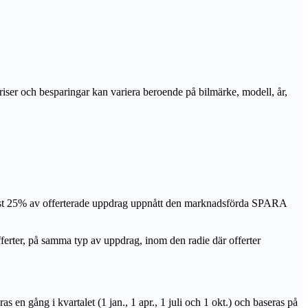
priser och besparingar kan variera beroende på bilmärke, modell, år,
nst 25% av offerterade uppdrag uppnått den marknadsförda SPARA
r, på samma typ av uppdrag, inom den radie där offerter
n gång i kvartalet (1 jan., 1 apr., 1 juli och 1 okt.) och baseras på