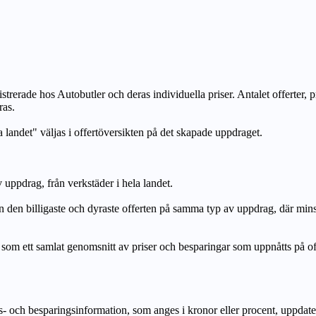
strerade hos Autobutler och deras individuella priser. Antalet offerter, 
ras.
a landet" väljas i offertöversikten på det skapade uppdraget.
uppdrag, från verkstäder i hela landet.
n billigaste och dyraste offerten på samma typ av uppdrag, där mi
lat genomsnitt av priser och besparingar som uppnåtts på offerte
h besparingsinformation, som anges i kronor eller procent, uppdateras e