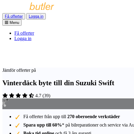
Få offerter
Logga in
Menu
Få offerter
Logga in
Jämför offerter på
Vinterdäck byte till din Suzuki Swift
4.7
(
39
)
Få offerter från upp till
270 oberoende verkstäder
Spara upp till 60%
* på bilreparationer och service via A
Boka tid online
och få 3 års garanti