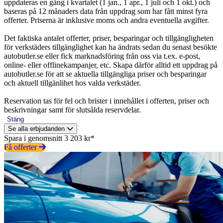
uppdateras en gång i kvartalet (1 jan., 1 apr., 1 juli och 1 okt.) och
baseras på 12 månaders data från uppdrag som har fått minst fyra
offerter. Priserna är inklusive moms och andra eventuella avgifter.
Det faktiska antalet offerter, priser, besparingar och tillgängligheten
för verkstäders tillgänglighet kan ha ändrats sedan du senast besökte
autobutler.se eller fick marknadsföring från oss via t.ex. e-post,
online- eller offlinekampanjer, etc. Skapa därför alltid ett uppdrag på
autobutler.se för att se aktuella tillgängliga priser och besparingar
och aktuell tillgänlihet hos valda verkstäder.
Reservation tas för fel och brister i innehållet i offerten, priser och
beskrivningar samt för slutsålda reservdelar.
Stäng
Se alla erbjudanden
Spara i genomsnitt 3 203 kr*
Få offerter