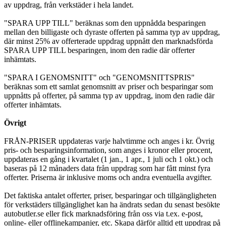
av uppdrag, från verkstäder i hela landet.
"SPARA UPP TILL" beräknas som den uppnådda besparingen
mellan den billigaste och dyraste offerten på samma typ av uppdrag,
där minst 25% av offerterade uppdrag uppnått den marknadsförda
SPARA UPP TILL besparingen, inom den radie där offerter
inhämtats.
"SPARA I GENOMSNITT" och "GENOMSNITTSPRIS"
beräknas som ett samlat genomsnitt av priser och besparingar som
uppnåtts på offerter, på samma typ av uppdrag, inom den radie där
offerter inhämtats.
Övrigt
FRÅN-PRISER uppdateras varje halvtimme och anges i kr. Övrig
pris- och besparingsinformation, som anges i kronor eller procent,
uppdateras en gång i kvartalet (1 jan., 1 apr., 1 juli och 1 okt.) och
baseras på 12 månaders data från uppdrag som har fått minst fyra
offerter. Priserna är inklusive moms och andra eventuella avgifter.
Det faktiska antalet offerter, priser, besparingar och tillgängligheten
för verkstäders tillgänglighet kan ha ändrats sedan du senast besökte
autobutler.se eller fick marknadsföring från oss via t.ex. e-post,
online- eller offlinekampanjer, etc. Skapa därför alltid ett uppdrag på