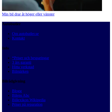
Min bil drar åt höger eller vänster
Autobutler
Om autobutler.se
Kontakt
Info
*Priser och besparingar
3 års garanti
Hitta verkstad
Bilmärken
Bilrådgivning
Blogg
Bilens Abc
Billexikon Wikipedia
Priser på reparation