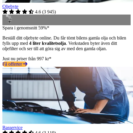
Oljebyte
4.6
(
3 945
)
Spara i genomsnitt 59%*
Beställ ditt oljebyte online. Du får tömt bilens gamla olja och bilen
fylls upp med
4 liter kvalitetsolja
. Verkstaden byter även ditt
oljefilter och ser till att göra sig av med den gamla oljan.
Just nu priser från 997 kr*
Få offerter
Basservice
4.6
(
3 119
)