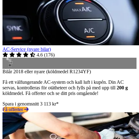
AC-Service (nyare bilar)
4.6
(
176
)
Bilår 2018 eller nyare (köldmedel R1234YF)
Få ett välfungerande AC-system och kall luft i kupén. Din AC
servas, kontrolleras för otätheteer och fylls på med upp till
200 g
köldmedel. Få offerter och se ditt pris omgående!
Spara i genomsnitt 3 113 kr*
Få offerter