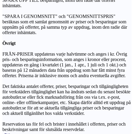
SPARA UPP TILL besparingen, inom den radie där offerter
inhämtats.
"SPARA I GENOMSNITT" och "GENOMSNITTSPRIS"
beräknas som ett samlat genomsnitt av priser och besparingar som
uppnåtts på offerter, på samma typ av uppdrag, inom den radie där
offerter inhämtats.
Övrigt
FRÅN-PRISER uppdateras varje halvtimme och anges i kr. Övrig
pris- och besparingsinformation, som anges i kronor eller procent,
uppdateras en gång i kvartalet (1 jan., 1 apr., 1 juli och 1 okt.) och
baseras på 12 månaders data från uppdrag som har fått minst fyra
offerter. Priserna är inklusive moms och andra eventuella avgifter.
Det faktiska antalet offerter, priser, besparingar och tillgängligheten
för verkstäders tillgänglighet kan ha ändrats sedan du senast besökte
autobutler.se eller fick marknadsföring från oss via t.ex. e-post,
online- eller offlinekampanjer, etc. Skapa därför alltid ett uppdrag på
autobutler.se för att se aktuella tillgängliga priser och besparingar
och aktuell tillgänlihet hos valda verkstäder.
Reservation tas för fel och brister i innehållet i offerten, priser och
beskrivningar samt för slutsålda reservdelar.