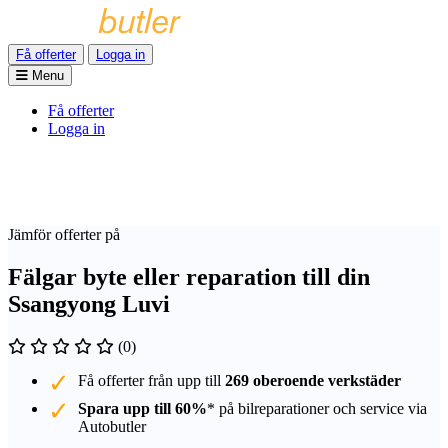
Få offerter
Logga in
Menu
Få offerter
Logga in
Jämför offerter på
Fälgar byte eller reparation till din
Ssangyong Luvi
(0)
Få offerter från upp till
269 oberoende verkstäder
Spara upp till 60%
* på bilreparationer och service via
Autobutler