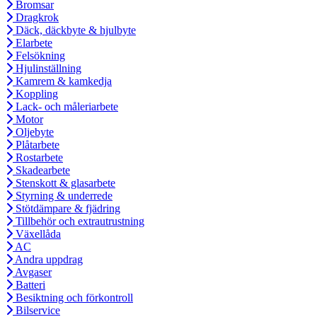
Bromsar
Dragkrok
Däck, däckbyte & hjulbyte
Elarbete
Felsökning
Hjulinställning
Kamrem & kamkedja
Koppling
Lack- och måleriarbete
Motor
Oljebyte
Plåtarbete
Rostarbete
Skadearbete
Stenskott & glasarbete
Styrning & underrede
Stötdämpare & fjädring
Tillbehör och extrautrustning
Växellåda
AC
Andra uppdrag
Avgaser
Batteri
Besiktning och förkontroll
Bilservice