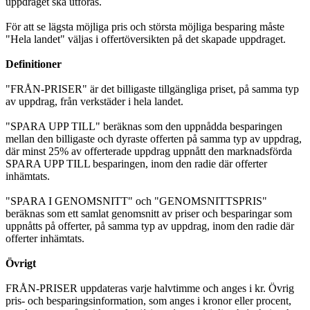
uppdraget ska utföras.
För att se lägsta möjliga pris och största möjliga besparing måste
"Hela landet" väljas i offertöversikten på det skapade uppdraget.
Definitioner
"FRÅN-PRISER" är det billigaste tillgängliga priset, på samma typ
av uppdrag, från verkstäder i hela landet.
"SPARA UPP TILL" beräknas som den uppnådda besparingen
mellan den billigaste och dyraste offerten på samma typ av uppdrag,
där minst 25% av offerterade uppdrag uppnått den marknadsförda
SPARA UPP TILL besparingen, inom den radie där offerter
inhämtats.
"SPARA I GENOMSNITT" och "GENOMSNITTSPRIS"
beräknas som ett samlat genomsnitt av priser och besparingar som
uppnåtts på offerter, på samma typ av uppdrag, inom den radie där
offerter inhämtats.
Övrigt
FRÅN-PRISER uppdateras varje halvtimme och anges i kr. Övrig
pris- och besparingsinformation, som anges i kronor eller procent,