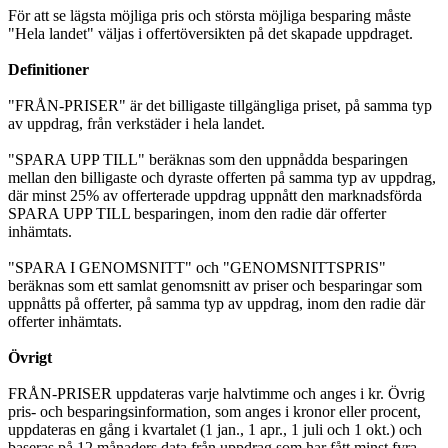
För att se lägsta möjliga pris och största möjliga besparing måste
"Hela landet" väljas i offertöversikten på det skapade uppdraget.
Definitioner
"FRÅN-PRISER" är det billigaste tillgängliga priset, på samma typ
av uppdrag, från verkstäder i hela landet.
"SPARA UPP TILL" beräknas som den uppnådda besparingen
mellan den billigaste och dyraste offerten på samma typ av uppdrag,
där minst 25% av offerterade uppdrag uppnått den marknadsförda
SPARA UPP TILL besparingen, inom den radie där offerter
inhämtats.
"SPARA I GENOMSNITT" och "GENOMSNITTSPRIS"
beräknas som ett samlat genomsnitt av priser och besparingar som
uppnåtts på offerter, på samma typ av uppdrag, inom den radie där
offerter inhämtats.
Övrigt
FRÅN-PRISER uppdateras varje halvtimme och anges i kr. Övrig
pris- och besparingsinformation, som anges i kronor eller procent,
uppdateras en gång i kvartalet (1 jan., 1 apr., 1 juli och 1 okt.) och
baseras på 12 månaders data från uppdrag som har fått minst fyra