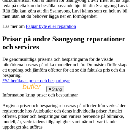
däckdimension som är tillåten för Ssangyong Luvi? Efter att ha tagit
reda på detta kan du beställa passande hjul till din Ssangyong Luvi.
Rätt fälg kan göra att din Ssangyong Luvi känns som en helt ny bil,
men utan att du behöver lägga ner en förmögenhet.
Läs mer om
Fälgar byte eller reparation
Prisar på andre Ssangyong reparationer
och services
De genomsnittliga priserna och besparingarna för de visade
bilmärkena baseras på olika modeller och år. Du måste därför skapa
ett uppdrag och jämföra offerter för att se ditt faktiska pris och din
besparing.
*Så beräknas priser och besparingar
Stäng
Information kring priser och besparingar
Angivna priser och besparingar baseras på offerter från verkstäder
registrerade hos Autobutler och deras individuella priser. Antalet
offerter, priser och besparingar kan variera beroende på bilmärke,
modell, år, verkstadens tillgänglighet samt när och var i landet
uppdraget ska utföras.