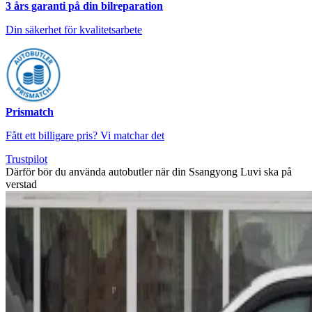
3 års garanti på din bilreparation
Din säkerhet för kvalitetsarbete
Prismatch
Fått ett billigare pris? Vi matchar det
Trustpilot
Därför bör du använda autobutler när din Ssangyong Luvi ska på
verstad