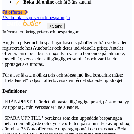
Boka tid online
och få 3 års garanti
Få offerter
*Så beräknas priser och besparingar
Stäng
Information kring priser och besparingar
Angivna priser och besparingar baseras på offerter från verkstäder
registrerade hos Autobutler och deras individuella priser. Antalet
offerter, priser och besparingar kan variera beroende på bilmärke,
modell, år, verkstadens tillgänglighet samt när och var i landet
uppdraget ska utföras.
För att se lägsta möjliga pris och största möjliga besparing måste
"Hela landet" väljas i offertöversikten på det skapade uppdraget.
Definitioner
"FRÅN-PRISER" är det billigaste tillgängliga priset, på samma typ
av uppdrag, från verkstäder i hela landet.
"SPARA UPP TILL" beräknas som den uppnådda besparingen
mellan den billigaste och dyraste offerten på samma typ av uppdrag,
där minst 25% av offerterade uppdrag uppnått den marknadsförda