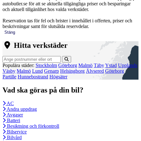
autobutler.se för att se aktuella tillgängliga priser och besparingar
och aktuell tillgänlihet hos valda verkstäder.
Reservation tas för fel och brister i innehållet i offerten, priser och
beskrivningar samt för slutsålda reservdelar.
Stäng
Hitta verkstäder
Populära städer:
Stockholm
Göteborg
Malmö
Täby
Ystad
Upplands
Väsby
Malmö
Lund
Genarp
Helsingborg
Älvsered
Göteborg
Partille
Hunnebostrand
Högsäter
Vad ska göras på din bil?
AC
Andra uppdrag
Avgaser
Batteri
Besiktning och förkontroll
Bilservice
Bilvård