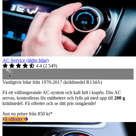
AC-Service (äldre bilar)
4.4
(
2 549
)
Vanligtvis bilar från 1970-2017 (köldmedel R134A)
Få ett välfungerande AC-system och kall luft i kupén. Din AC
servas, kontrolleras för otätheteer och fylls på med upp till
200 g
köldmedel. Få offerter och se ditt pris omgående!
Just nu priser från 850 kr*
Få offerter