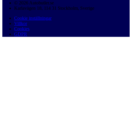
© 2026 Autobutler.se
Karlavägen 18, 114 31 Stockholm, Sverige
Cookie inställningar
Villkor
Cookies
GDPR