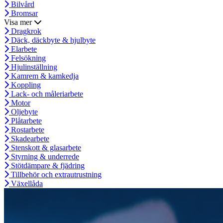
Bilvård
Bromsar
Visa mer
Dragkrok
Däck, däckbyte & hjulbyte
Elarbete
Felsökning
Hjulinställning
Kamrem & kamkedja
Koppling
Lack- och måleriarbete
Motor
Oljebyte
Plåtarbete
Rostarbete
Skadearbete
Stenskott & glasarbete
Styrning & underrede
Stötdämpare & fjädring
Tillbehör och extrautrustning
Växellåda