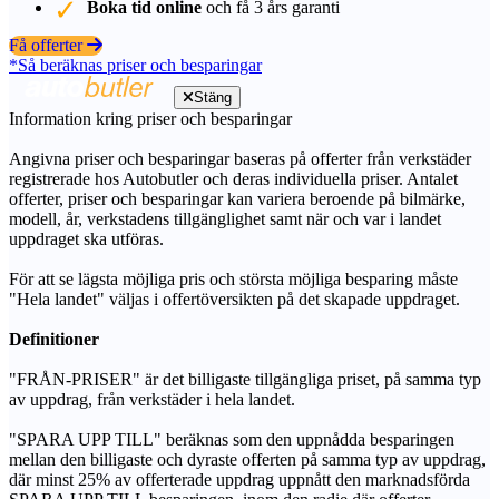
Boka tid online
och få 3 års garanti
Få offerter
*Så beräknas priser och besparingar
Stäng
Information kring priser och besparingar
Angivna priser och besparingar baseras på offerter från verkstäder
registrerade hos Autobutler och deras individuella priser. Antalet
offerter, priser och besparingar kan variera beroende på bilmärke,
modell, år, verkstadens tillgänglighet samt när och var i landet
uppdraget ska utföras.
För att se lägsta möjliga pris och största möjliga besparing måste
"Hela landet" väljas i offertöversikten på det skapade uppdraget.
Definitioner
"FRÅN-PRISER" är det billigaste tillgängliga priset, på samma typ
av uppdrag, från verkstäder i hela landet.
"SPARA UPP TILL" beräknas som den uppnådda besparingen
mellan den billigaste och dyraste offerten på samma typ av uppdrag,
där minst 25% av offerterade uppdrag uppnått den marknadsförda