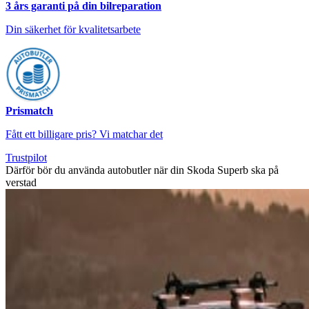
3 års garanti på din bilreparation
Din säkerhet för kvalitetsarbete
Prismatch
Fått ett billigare pris? Vi matchar det
Trustpilot
Därför bör du använda autobutler när din Skoda Superb ska på
verstad