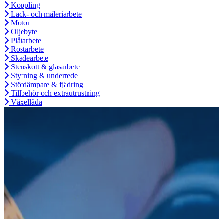
Koppling
Lack- och måleriarbete
Motor
Oljebyte
Plåtarbete
Rostarbete
Skadearbete
Stenskott & glasarbete
Styrning & underrede
Stötdämpare & fjädring
Tillbehör och extrautrustning
Växellåda