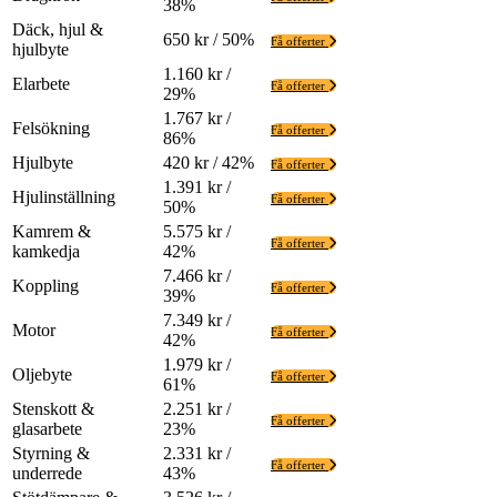
38%
Däck, hjul &
650 kr / 50%
Få offerter
hjulbyte
1.160 kr /
Elarbete
Få offerter
29%
1.767 kr /
Felsökning
Få offerter
86%
Hjulbyte
420 kr / 42%
Få offerter
1.391 kr /
Hjulinställning
Få offerter
50%
Kamrem &
5.575 kr /
Få offerter
kamkedja
42%
7.466 kr /
Koppling
Få offerter
39%
7.349 kr /
Motor
Få offerter
42%
1.979 kr /
Oljebyte
Få offerter
61%
Stenskott &
2.251 kr /
Få offerter
glasarbete
23%
Styrning &
2.331 kr /
Få offerter
underrede
43%