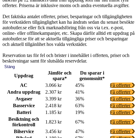
offerter. Priserna är inklusive moms och andra eventuella avgifter.
Det faktiska antalet offerter, priser, besparingar och tillgängligheten
för verkstäders tillgänglighet kan ha ändrats sedan du senast besökte
autobutler.se eller fick marknadsföring från oss via t.ex. e-post,
online- eller offlinekampanjer, etc. Skapa därför alltid ett uppdrag på
autobutler.se för att se aktuella tillgängliga priser och besparingar
och aktuell tillgänlihet hos valda verkstäder.
Reservation tas för fel och brister i innehållet i offerten, priser och
beskrivningar samt för slutsålda reservdelar.
Stäng
Jämför och
Du sparar i
Uppdrag
spara*
genomsnitt*
AC
3.066 kr
45%
Få offerter
Andra uppdrag
2.307 kr
41%
Få offerter
Avgaser
3.399 kr
36%
Få offerter
Basservice
2.418 kr
63%
Få offerter
Batteri
1.185 kr
19%
Få offerter
Besiktning och
1.823 kr
67%
Få offerter
förkontroll
Bilservice
3.456 kr
47%
Få offerter