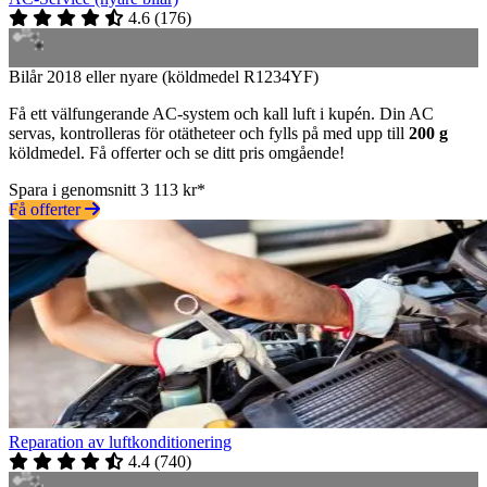
4.6
(
176
)
Bilår 2018 eller nyare (köldmedel R1234YF)
Få ett välfungerande AC-system och kall luft i kupén. Din AC
servas, kontrolleras för otätheteer och fylls på med upp till
200 g
köldmedel. Få offerter och se ditt pris omgående!
Spara i genomsnitt 3 113 kr*
Få offerter
Reparation av luftkonditionering
4.4
(
740
)