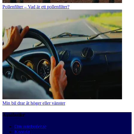
Pollenfilter – Vad är ett pollenfilter?
Min bil drar åt höger eller vänster
Autobutler
Om autobutler.se
Kontakt