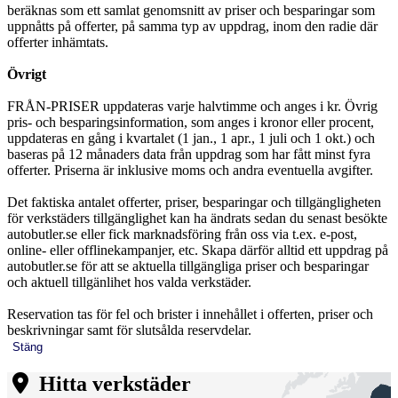
beräknas som ett samlat genomsnitt av priser och besparingar som
uppnåtts på offerter, på samma typ av uppdrag, inom den radie där
offerter inhämtats.
Övrigt
FRÅN-PRISER uppdateras varje halvtimme och anges i kr. Övrig
pris- och besparingsinformation, som anges i kronor eller procent,
uppdateras en gång i kvartalet (1 jan., 1 apr., 1 juli och 1 okt.) och
baseras på 12 månaders data från uppdrag som har fått minst fyra
offerter. Priserna är inklusive moms och andra eventuella avgifter.
Det faktiska antalet offerter, priser, besparingar och tillgängligheten
för verkstäders tillgänglighet kan ha ändrats sedan du senast besökte
autobutler.se eller fick marknadsföring från oss via t.ex. e-post,
online- eller offlinekampanjer, etc. Skapa därför alltid ett uppdrag på
autobutler.se för att se aktuella tillgängliga priser och besparingar
och aktuell tillgänlihet hos valda verkstäder.
Reservation tas för fel och brister i innehållet i offerten, priser och
beskrivningar samt för slutsålda reservdelar.
Stäng
Hitta verkstäder