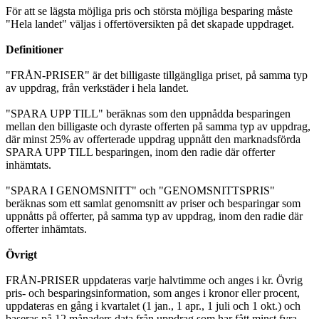
För att se lägsta möjliga pris och största möjliga besparing måste
"Hela landet" väljas i offertöversikten på det skapade uppdraget.
Definitioner
"FRÅN-PRISER" är det billigaste tillgängliga priset, på samma typ
av uppdrag, från verkstäder i hela landet.
"SPARA UPP TILL" beräknas som den uppnådda besparingen
mellan den billigaste och dyraste offerten på samma typ av uppdrag,
där minst 25% av offerterade uppdrag uppnått den marknadsförda
SPARA UPP TILL besparingen, inom den radie där offerter
inhämtats.
"SPARA I GENOMSNITT" och "GENOMSNITTSPRIS"
beräknas som ett samlat genomsnitt av priser och besparingar som
uppnåtts på offerter, på samma typ av uppdrag, inom den radie där
offerter inhämtats.
Övrigt
FRÅN-PRISER uppdateras varje halvtimme och anges i kr. Övrig
pris- och besparingsinformation, som anges i kronor eller procent,
uppdateras en gång i kvartalet (1 jan., 1 apr., 1 juli och 1 okt.) och
baseras på 12 månaders data från uppdrag som har fått minst fyra