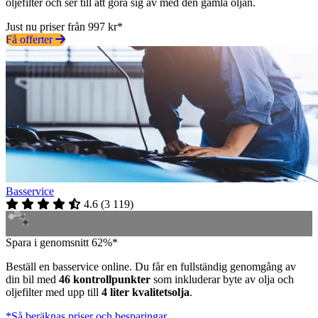
oljefilter och ser till att göra sig av med den gamla oljan.
Just nu priser från 997 kr*
Få offerter
Basservice
4.6
(
3 119
)
Spara i genomsnitt 62%*
Beställ en basservice online. Du får en fullständig genomgång av
din bil med
46 kontrollpunkter
som inkluderar byte av olja och
oljefilter med upp till
4 liter kvalitetsolja
.
*Så beräknas priser och besparingar