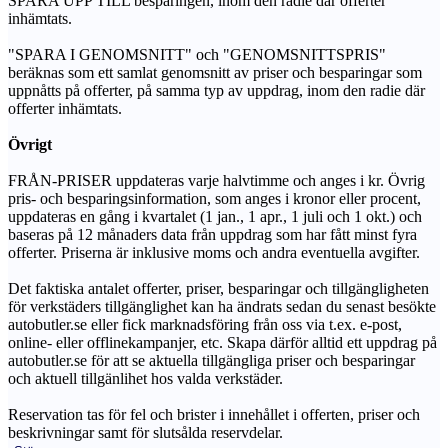
SPARA UPP TILL besparingen, inom den radie där offerter
inhämtats.
"SPARA I GENOMSNITT" och "GENOMSNITTSPRIS"
beräknas som ett samlat genomsnitt av priser och besparingar som
uppnåtts på offerter, på samma typ av uppdrag, inom den radie där
offerter inhämtats.
Övrigt
FRÅN-PRISER uppdateras varje halvtimme och anges i kr. Övrig
pris- och besparingsinformation, som anges i kronor eller procent,
uppdateras en gång i kvartalet (1 jan., 1 apr., 1 juli och 1 okt.) och
baseras på 12 månaders data från uppdrag som har fått minst fyra
offerter. Priserna är inklusive moms och andra eventuella avgifter.
Det faktiska antalet offerter, priser, besparingar och tillgängligheten
för verkstäders tillgänglighet kan ha ändrats sedan du senast besökte
autobutler.se eller fick marknadsföring från oss via t.ex. e-post,
online- eller offlinekampanjer, etc. Skapa därför alltid ett uppdrag på
autobutler.se för att se aktuella tillgängliga priser och besparingar
och aktuell tillgänlihet hos valda verkstäder.
Reservation tas för fel och brister i innehållet i offerten, priser och
beskrivningar samt för slutsålda reservdelar.