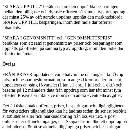
"SPARA UPP TILL" beräknas som den uppnådda besparingen
mellan den billigaste och dyraste offerten på samma typ av uppdrag,
där minst 25% av offerterade uppdrag uppnått den marknadsförda
SPARA UPP TILL besparingen, inom den radie där offerter
inhämtats.
"SPARA I GENOMSNITT" och "GENOMSNITTSPRIS"
beräknas som ett samlat genomsnitt av priser och besparingar som
uppnåtts på offerter, på samma typ av uppdrag, inom den radie där
offerter inhämtats.
Övrigt
FRÅN-PRISER uppdateras varje halvtimme och anges i kr. Övrig
pris- och besparingsinformation, som anges i kronor eller procent,
uppdateras en gång i kvartalet (1 jan., 1 apr., 1 juli och 1 okt.) och
baseras på 12 månaders data från uppdrag som har fått minst fyra
offerter. Priserna är inklusive moms och andra eventuella avgifter.
Det faktiska antalet offerter, priser, besparingar och tillgängligheten
för verkstäders tillgänglighet kan ha ändrats sedan du senast besökte
autobutler.se eller fick marknadsföring från oss via t.ex. e-post,
online- eller offlinekampanjer, etc. Skapa därför alltid ett uppdrag på
autobutler.se för att se aktuella tillgängliga priser och besparingar