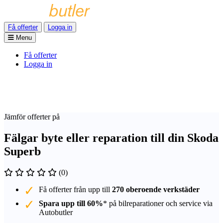
Få offerter
Logga in
Menu
Få offerter
Logga in
Jämför offerter på
Fälgar byte eller reparation till din Skoda
Superb
(0)
Få offerter från upp till
270 oberoende verkstäder
Spara upp till 60%
* på bilreparationer och service via
Autobutler