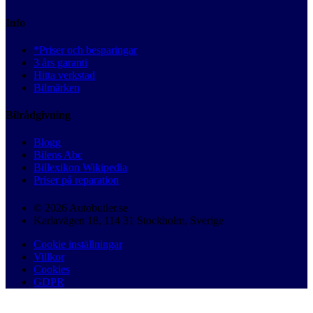
Info
*Priser och besparingar
3 års garanti
Hitta verkstad
Bilmärken
Bilrådgivning
Blogg
Bilens Abc
Billexikon Wikipedia
Priser på reparation
© 2026 Autobutler.se
Karlavägen 18, 114 31 Stockholm, Sverige
Cookie inställningar
Villkor
Cookies
GDPR