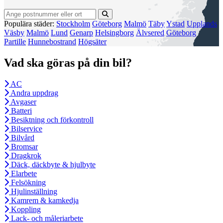
Populära städer:
Stockholm
Göteborg
Malmö
Täby
Ystad
Upplands
Väsby
Malmö
Lund
Genarp
Helsingborg
Älvsered
Göteborg
Partille
Hunnebostrand
Högsäter
Vad ska göras på din bil?
AC
Andra uppdrag
Avgaser
Batteri
Besiktning och förkontroll
Bilservice
Bilvård
Bromsar
Dragkrok
Däck, däckbyte & hjulbyte
Elarbete
Felsökning
Hjulinställning
Kamrem & kamkedja
Koppling
Lack- och måleriarbete