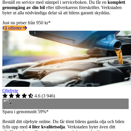
Beställ en service med stämpel i serviceboken. Du får en
komplett
genomgång av din bil
efter tillverkarens föreskrifter. Verkstaden
byter ut alla nödvändiga delar så att bilens garanti skyddas.
Just nu priser från 950 kr*
Få offerter
Oljebyte
4.6
(
3 946
)
Spara i genomsnitt 59%*
Beställ ditt oljebyte online. Du får tömt bilens gamla olja och bilen
fylls upp med
4 liter kvalitetsolja
. Verkstaden byter även ditt