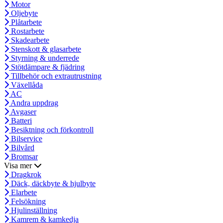
Motor
Oljebyte
Plåtarbete
Rostarbete
Skadearbete
Stenskott & glasarbete
Styrning & underrede
Stötdämpare & fjädring
Tillbehör och extrautrustning
Växellåda
AC
Andra uppdrag
Avgaser
Batteri
Besiktning och förkontroll
Bilservice
Bilvård
Bromsar
Visa mer
Dragkrok
Däck, däckbyte & hjulbyte
Elarbete
Felsökning
Hjulinställning
Kamrem & kamkedja