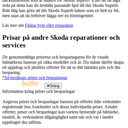
däckdimension som är tillåten för Skoda Superb? Efter att ha tagit
reda på detta kan du beställa passande hjul till din Skoda Superb.
Rätt fälg kan göra att din Skoda Superb känns som en helt ny bil,
men utan att du behöver lägga ner en förmögenhet.
Läs mer om
Fälgar byte eller reparation
Prisar på andre Skoda reparationer och
services
De genomsnittliga priserna och besparingarna för de visade
bilmärkena baseras på olika modeller och år. Du måste därför skapa
ett uppdrag och jämföra offerter för att se ditt faktiska pris och din
besparing.
*Så beräknas priser och besparingar
Stäng
Information kring priser och besparingar
Angivna priser och besparingar baseras på offerter från verkstäder
registrerade hos Autobutler och deras individuella priser. Antalet
offerter, priser och besparingar kan variera beroende på bilmärke,
modell, år, verkstadens tillgänglighet samt när och var i landet
uppdraget ska utföras.