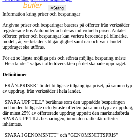
Stäng
Information kring priser och besparingar
Angivna priser och besparingar baseras på offerter från verkstäder
registrerade hos Autobutler och deras individuella priser. Antalet
offerter, priser och besparingar kan variera beroende på bilmärke,
modell, år, verkstadens tillgänglighet samt när och var i landet
uppdraget ska utföras.
För att se lägsta möjliga pris och största möjliga besparing måste
"Hela landet" väljas i offertöversikten på det skapade uppdraget.
Definitioner
"FRÅN-PRISER" är det billigaste tillgängliga priset, på samma typ
av uppdrag, från verkstäder i hela landet.
"SPARA UPP TILL" beräknas som den uppnådda besparingen
mellan den billigaste och dyraste offerten på samma typ av uppdrag,
där minst 25% av offerterade uppdrag uppnått den marknadsförda
SPARA UPP TILL besparingen, inom den radie där offerter
inhämtats.
"SPARA I GENOMSNITT" och "GENOMSNITTSPRIS"