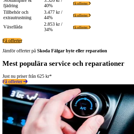
Stötdämpare &
3.526 kr /
Få offerter
fjädring
40%
Tillbehör och
3.477 kr /
Få offerter
extrautrustning
44%
2.853 kr /
Växellåda
Få offerter
34%
Få offerter
Jämför offerter på
Skoda
Fälgar
byte eller reparation
Mest populära service och reparationer
Just nu priser från 625 kr*
Få offerter