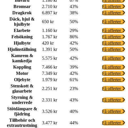
Bilvård
1.180 kr
67%
Få offerter
Bromsar
2.710 kr
43%
Få offerter
Dragkrok
6.897 kr
38%
Få offerter
Däck, hjul &
650 kr
50%
Få offerter
hjulbyte
Elarbete
1.160 kr
29%
Få offerter
Felsökning
1.767 kr
86%
Få offerter
Hjulbyte
420 kr
42%
Få offerter
Hjulinställning
1.391 kr
50%
Få offerter
Kamrem &
5.575 kr
42%
Få offerter
kamkedja
Koppling
7.466 kr
39%
Få offerter
Motor
7.349 kr
42%
Få offerter
Oljebyte
1.979 kr
61%
Få offerter
Stenskott &
2.251 kr
23%
Få offerter
glasarbete
Styrning &
2.331 kr
43%
Få offerter
underrede
Stötdämpare &
3.526 kr
40%
Få offerter
fjädring
Tillbehör och
3.477 kr
44%
Få offerter
extrautrustning