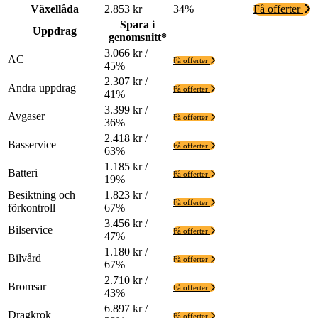
Växellåda
2.853 kr
34%
Få offerter
Spara i
Uppdrag
genomsnitt*
3.066 kr /
AC
Få offerter
45%
2.307 kr /
Andra uppdrag
Få offerter
41%
3.399 kr /
Avgaser
Få offerter
36%
2.418 kr /
Basservice
Få offerter
63%
1.185 kr /
Batteri
Få offerter
19%
Besiktning och
1.823 kr /
Få offerter
förkontroll
67%
3.456 kr /
Bilservice
Få offerter
47%
1.180 kr /
Bilvård
Få offerter
67%
2.710 kr /
Bromsar
Få offerter
43%
6.897 kr /
Dragkrok
Få offerter