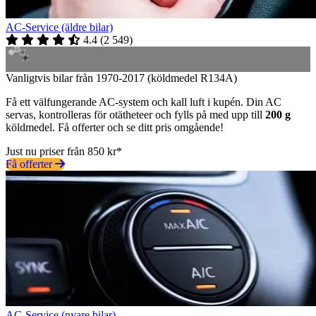
AC-Service (äldre bilar)
4.4
(
2 549
)
Vanligtvis bilar från 1970-2017 (köldmedel R134A)
Få ett välfungerande AC-system och kall luft i kupén. Din AC
servas, kontrolleras för otätheteer och fylls på med upp till
200 g
köldmedel. Få offerter och se ditt pris omgående!
Just nu priser från 850 kr*
Få offerter
AC-Service (nyare bilar)