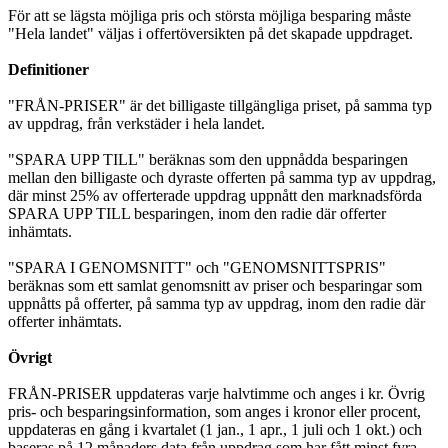
För att se lägsta möjliga pris och största möjliga besparing måste
"Hela landet" väljas i offertöversikten på det skapade uppdraget.
Definitioner
"FRÅN-PRISER" är det billigaste tillgängliga priset, på samma typ
av uppdrag, från verkstäder i hela landet.
"SPARA UPP TILL" beräknas som den uppnådda besparingen
mellan den billigaste och dyraste offerten på samma typ av uppdrag,
där minst 25% av offerterade uppdrag uppnått den marknadsförda
SPARA UPP TILL besparingen, inom den radie där offerter
inhämtats.
"SPARA I GENOMSNITT" och "GENOMSNITTSPRIS"
beräknas som ett samlat genomsnitt av priser och besparingar som
uppnåtts på offerter, på samma typ av uppdrag, inom den radie där
offerter inhämtats.
Övrigt
FRÅN-PRISER uppdateras varje halvtimme och anges i kr. Övrig
pris- och besparingsinformation, som anges i kronor eller procent,
uppdateras en gång i kvartalet (1 jan., 1 apr., 1 juli och 1 okt.) och
baseras på 12 månaders data från uppdrag som har fått minst fyra