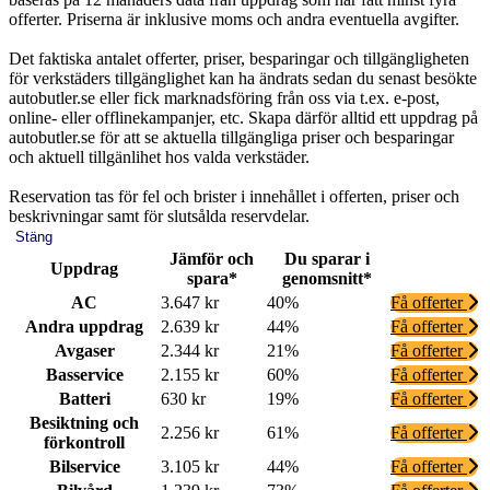
offerter. Priserna är inklusive moms och andra eventuella avgifter.
Det faktiska antalet offerter, priser, besparingar och tillgängligheten
för verkstäders tillgänglighet kan ha ändrats sedan du senast besökte
autobutler.se eller fick marknadsföring från oss via t.ex. e-post,
online- eller offlinekampanjer, etc. Skapa därför alltid ett uppdrag på
autobutler.se för att se aktuella tillgängliga priser och besparingar
och aktuell tillgänlihet hos valda verkstäder.
Reservation tas för fel och brister i innehållet i offerten, priser och
beskrivningar samt för slutsålda reservdelar.
Stäng
Jämför och
Du sparar i
Uppdrag
spara*
genomsnitt*
AC
3.647 kr
40%
Få offerter
Andra uppdrag
2.639 kr
44%
Få offerter
Avgaser
2.344 kr
21%
Få offerter
Basservice
2.155 kr
60%
Få offerter
Batteri
630 kr
19%
Få offerter
Besiktning och
2.256 kr
61%
Få offerter
förkontroll
Bilservice
3.105 kr
44%
Få offerter