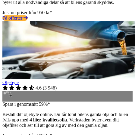
byter ut alla nödvändiga delar så att bilens garanti skyddas.
Just nu priser från 950 kr*
Få offerter
Oljebyte
4.6
(
3 946
)
Spara i genomsnitt 59%*
Beställ ditt oljebyte online. Du får tömt bilens gamla olja och bilen
fylls upp med
4 liter kvalitetsolja
. Verkstaden byter även ditt
oljefilter och ser till att göra sig av med den gamla oljan.