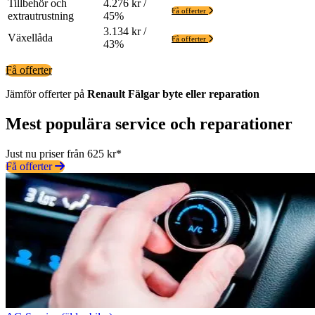
Tillbehör och
4.276 kr /
Få offerter
extrautrustning
45%
3.134 kr /
Växellåda
Få offerter
43%
Få offerter
Jämför offerter på
Renault
Fälgar
byte eller reparation
Mest populära service och reparationer
Just nu priser från 625 kr*
Få offerter