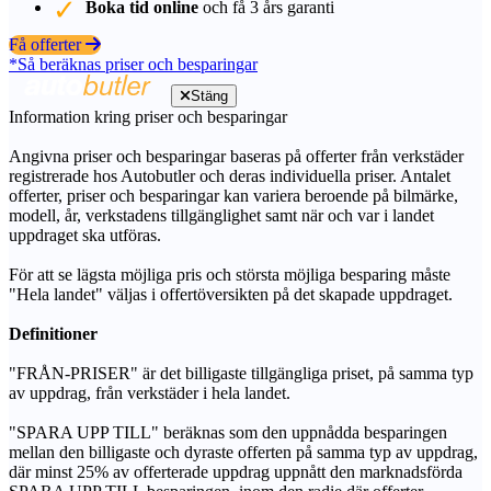
Boka tid online
och få 3 års garanti
Få offerter
*Så beräknas priser och besparingar
Stäng
Information kring priser och besparingar
Angivna priser och besparingar baseras på offerter från verkstäder
registrerade hos Autobutler och deras individuella priser. Antalet
offerter, priser och besparingar kan variera beroende på bilmärke,
modell, år, verkstadens tillgänglighet samt när och var i landet
uppdraget ska utföras.
För att se lägsta möjliga pris och största möjliga besparing måste
"Hela landet" väljas i offertöversikten på det skapade uppdraget.
Definitioner
"FRÅN-PRISER" är det billigaste tillgängliga priset, på samma typ
av uppdrag, från verkstäder i hela landet.
"SPARA UPP TILL" beräknas som den uppnådda besparingen
mellan den billigaste och dyraste offerten på samma typ av uppdrag,
där minst 25% av offerterade uppdrag uppnått den marknadsförda