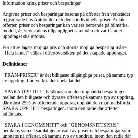
Information kring priser och besparingar
Angivna priser och besparingar baseras på offerter från verkstäder
registrerade hos Autobutler och deras individuella priser. Antalet
offerter, priser och besparingar kan variera beroende på bilmärke,
modell, år, verkstadens tillgänglighet samt när och var i landet
uppdraget ska utföras.
För att se lägsta möjliga pris och största möjliga besparing måste
"Hela landet" väljas i offertöversikten på det skapade uppdraget.
Definitioner
"FRÅN-PRISER" är det billigaste tillgängliga priset, på samma typ
av uppdrag, från verkstäder i hela landet.
"SPARA UPP TILL" beräknas som den uppnådda besparingen
mellan den billigaste och dyraste offerten på samma typ av uppdrag,
där minst 25% av offerterade uppdrag uppnått den marknadsförda
SPARA UPP TILL besparingen, inom den radie där offerter
inhämtats.
"SPARA I GENOMSNITT" och "GENOMSNITTSPRIS"
beräknas som ett samlat genomsnitt av priser och besparingar som
uppnåtts på offerter, på samma typ av uppdrag, inom den radie där