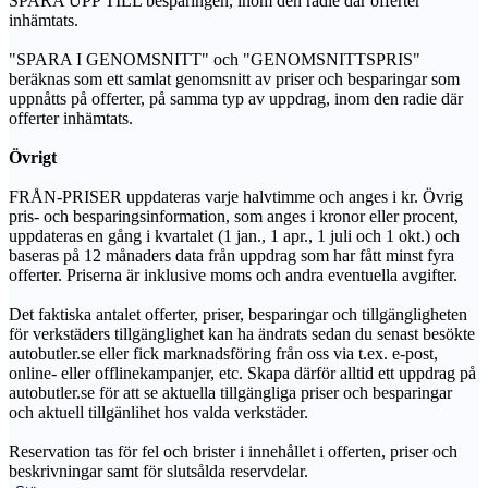
SPARA UPP TILL besparingen, inom den radie där offerter
inhämtats.
"SPARA I GENOMSNITT" och "GENOMSNITTSPRIS"
beräknas som ett samlat genomsnitt av priser och besparingar som
uppnåtts på offerter, på samma typ av uppdrag, inom den radie där
offerter inhämtats.
Övrigt
FRÅN-PRISER uppdateras varje halvtimme och anges i kr. Övrig
pris- och besparingsinformation, som anges i kronor eller procent,
uppdateras en gång i kvartalet (1 jan., 1 apr., 1 juli och 1 okt.) och
baseras på 12 månaders data från uppdrag som har fått minst fyra
offerter. Priserna är inklusive moms och andra eventuella avgifter.
Det faktiska antalet offerter, priser, besparingar och tillgängligheten
för verkstäders tillgänglighet kan ha ändrats sedan du senast besökte
autobutler.se eller fick marknadsföring från oss via t.ex. e-post,
online- eller offlinekampanjer, etc. Skapa därför alltid ett uppdrag på
autobutler.se för att se aktuella tillgängliga priser och besparingar
och aktuell tillgänlihet hos valda verkstäder.
Reservation tas för fel och brister i innehållet i offerten, priser och
beskrivningar samt för slutsålda reservdelar.