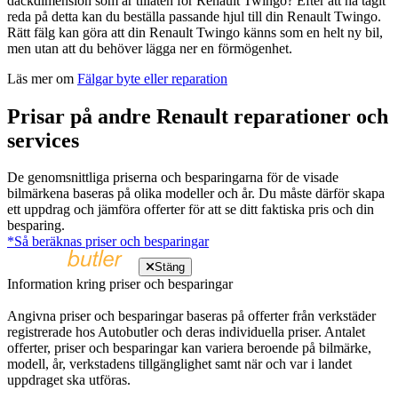
däckdimension som är tillåten för Renault Twingo? Efter att ha tagit
reda på detta kan du beställa passande hjul till din Renault Twingo.
Rätt fälg kan göra att din Renault Twingo känns som en helt ny bil,
men utan att du behöver lägga ner en förmögenhet.
Läs mer om
Fälgar byte eller reparation
Prisar på andre Renault reparationer och
services
De genomsnittliga priserna och besparingarna för de visade
bilmärkena baseras på olika modeller och år. Du måste därför skapa
ett uppdrag och jämföra offerter för att se ditt faktiska pris och din
besparing.
*Så beräknas priser och besparingar
Stäng
Information kring priser och besparingar
Angivna priser och besparingar baseras på offerter från verkstäder
registrerade hos Autobutler och deras individuella priser. Antalet
offerter, priser och besparingar kan variera beroende på bilmärke,
modell, år, verkstadens tillgänglighet samt när och var i landet
uppdraget ska utföras.