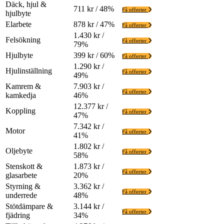
Däck, hjul &
711 kr / 48%
Få offerter
hjulbyte
Elarbete
878 kr / 47%
Få offerter
1.430 kr /
Felsökning
Få offerter
79%
Hjulbyte
399 kr / 60%
Få offerter
1.290 kr /
Hjulinställning
Få offerter
49%
Kamrem &
7.903 kr /
Få offerter
kamkedja
46%
12.377 kr /
Koppling
Få offerter
47%
7.342 kr /
Motor
Få offerter
41%
1.802 kr /
Oljebyte
Få offerter
58%
Stenskott &
1.873 kr /
Få offerter
glasarbete
20%
Styrning &
3.362 kr /
Få offerter
underrede
48%
Stötdämpare &
3.144 kr /
Få offerter
fjädring
34%