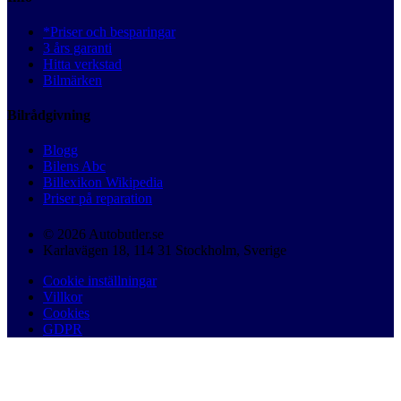
*Priser och besparingar
3 års garanti
Hitta verkstad
Bilmärken
Bilrådgivning
Blogg
Bilens Abc
Billexikon Wikipedia
Priser på reparation
© 2026 Autobutler.se
Karlavägen 18, 114 31 Stockholm, Sverige
Cookie inställningar
Villkor
Cookies
GDPR