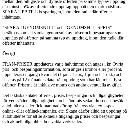
mellan den billigaste och dyraste offerten på samma typ av uppdrag,
där minst 25% av offerterade uppdrag uppnått den marknadsförda
SPARA UPP TILL besparingen, inom den radie där offerter
inhämtats.
"SPARA I GENOMSNITT" och "GENOMSNITTSPRIS"
beräknas som ett samlat genomsnitt av priser och besparingar som
uppnåtts på offerter, på samma typ av uppdrag, inom den radie där
offerter inhämtats.
Övrigt
FRÅN-PRISER uppdateras varje halvtimme och anges i kr. Övrig
pris- och besparingsinformation, som anges i kronor eller procent,
uppdateras en gång i kvartalet (1 jan., 1 apr., 1 juli och 1 okt.) och
baseras på 12 månaders data från uppdrag som har fått minst fyra
offerter. Priserna är inklusive moms och andra eventuella avgifter.
Det faktiska antalet offerter, priser, besparingar och tillgängligheten
för verkstäders tillgänglighet kan ha ändrats sedan du senast besökte
autobutler.se eller fick marknadsföring från oss via t.ex. e-post,
online- eller offlinekampanjer, etc. Skapa därför alltid ett uppdrag på
autobutler.se för att se aktuella tillgängliga priser och besparingar
och aktuell tillgänlihet hos valda verkstäder.