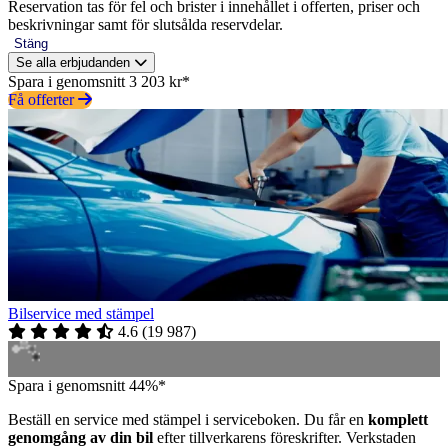
Reservation tas för fel och brister i innehållet i offerten, priser och
beskrivningar samt för slutsålda reservdelar.
Stäng
Se alla erbjudanden
Spara i genomsnitt 3 203 kr*
Få offerter
Bilservice med stämpel
4.6
(
19 987
)
Spara i genomsnitt 44%*
Beställ en service med stämpel i serviceboken. Du får en
komplett
genomgång av din bil
efter tillverkarens föreskrifter. Verkstaden