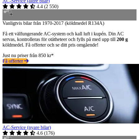
AC-Service (äldre bilar)
4.4
(
2 550
)
Vanligtvis bilar från 1970-2017 (köldmedel R134A)
Få ett välfungerande AC-system och kall luft i kupén. Din AC
servas, kontrolleras för otätheteer och fylls på med upp till
200 g
köldmedel. Få offerter och se ditt pris omgående!
Just nu priser från 850 kr*
Få offerter
AC-Service (nyare bilar)
4.6
(
176
)