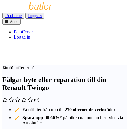
Få offerter
Logga in
Menu
Få offerter
Logga in
Jämför offerter på
Fälgar byte eller reparation till din
Renault Twingo
(0)
Få offerter från upp till
270 oberoende verkstäder
Spara upp till 60%
* på bilreparationer och service via
Autobutler