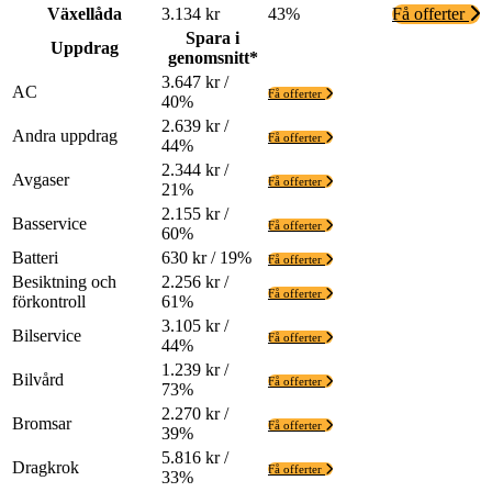
Växellåda
3.134 kr
43%
Få offerter
Spara i
Uppdrag
genomsnitt*
3.647 kr /
AC
Få offerter
40%
2.639 kr /
Andra uppdrag
Få offerter
44%
2.344 kr /
Avgaser
Få offerter
21%
2.155 kr /
Basservice
Få offerter
60%
Batteri
630 kr / 19%
Få offerter
Besiktning och
2.256 kr /
Få offerter
förkontroll
61%
3.105 kr /
Bilservice
Få offerter
44%
1.239 kr /
Bilvård
Få offerter
73%
2.270 kr /
Bromsar
Få offerter
39%
5.816 kr /
Dragkrok
Få offerter
33%