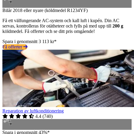
Bilår 2018 eller nyare (köldmedel R1234YF)
Få ett välfungerande AC-system och kall luft i kupén. Din AC
servas, kontrolleras för otätheteer och fylls på med upp till
200 g
köldmedel. Få offerter och se ditt pris omgående!
Spara i genomsnitt 3 113 kr*
Få offerter
Reparation av luftkonditionering
4.4
(
740
)
Spara i genomsnitt 43%*