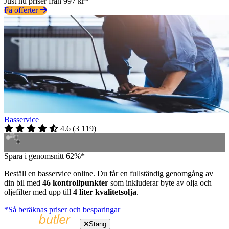
Just nu priser från 997 kr*
Få offerter
Basservice
4.6
(
3 119
)
Spara i genomsnitt 62%*
Beställ en basservice online. Du får en fullständig genomgång av
din bil med
46 kontrollpunkter
som inkluderar byte av olja och
oljefilter med upp till
4 liter kvalitetsolja
.
*Så beräknas priser och besparingar
Stäng