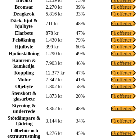
Bilvård
1.239 kr
73%
Få offerter
Bromsar
2.270 kr
39%
Få offerter
Dragkrok
5.816 kr
33%
Få offerter
Däck, hjul &
711 kr
48%
Få offerter
hjulbyte
Elarbete
878 kr
47%
Få offerter
Felsökning
1.430 kr
79%
Få offerter
Hjulbyte
399 kr
60%
Få offerter
Hjulinställning
1.290 kr
49%
Få offerter
Kamrem &
7.903 kr
46%
Få offerter
kamkedja
Koppling
12.377 kr
47%
Få offerter
Motor
7.342 kr
41%
Få offerter
Oljebyte
1.802 kr
58%
Få offerter
Stenskott &
1.873 kr
20%
Få offerter
glasarbete
Styrning &
3.362 kr
48%
Få offerter
underrede
Stötdämpare &
3.144 kr
34%
Få offerter
fjädring
Tillbehör och
4.276 kr
45%
Få offerter
extrautrustning