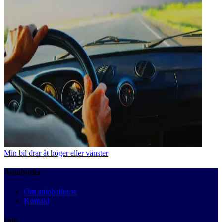
Min bil drar åt höger eller vänster
Autobutler
Om autobutler.se
Kontakt
Info