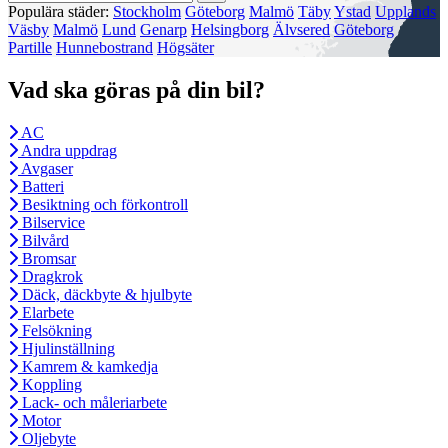
Populära städer:
Stockholm
Göteborg
Malmö
Täby
Ystad
Upplands
Väsby
Malmö
Lund
Genarp
Helsingborg
Älvsered
Göteborg
Partille
Hunnebostrand
Högsäter
Vad ska göras på din bil?
AC
Andra uppdrag
Avgaser
Batteri
Besiktning och förkontroll
Bilservice
Bilvård
Bromsar
Dragkrok
Däck, däckbyte & hjulbyte
Elarbete
Felsökning
Hjulinställning
Kamrem & kamkedja
Koppling
Lack- och måleriarbete
Motor
Oljebyte