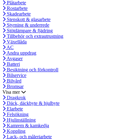
Plåtarbete
Rostarbete
Skadearbete
Stenskott & glasarbete
Styrning & underrede
Stötdämpare & fjädring
Tillbehör och extrautrustning
Växellåda
AC
Andra uppdrag
Avgaser
Batteri
Besiktning och förkontroll
Bilservice
Bilvård
Bromsar
Visa mer
Dragkrok
Däck, däckbyte & hjulbyte
Elarbete
Felsökning
Hjulinställning
Kamrem & kamkedja
Koppling
Lack- och måleriarbete