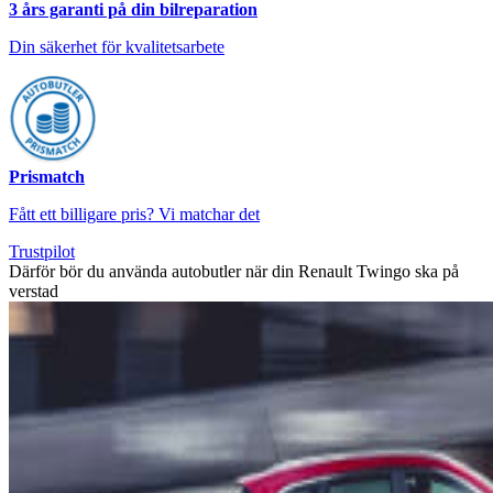
3 års garanti på din bilreparation
Din säkerhet för kvalitetsarbete
Prismatch
Fått ett billigare pris? Vi matchar det
Trustpilot
Därför bör du använda autobutler när din Renault Twingo ska på
verstad