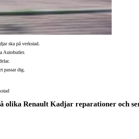
djar ska på verkstad.
ia Autobutler.
elar.
t passar dig.
kstad
på olika Renault Kadjar reparationer och se