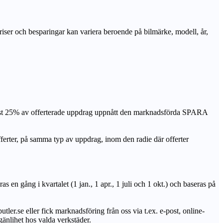
priser och besparingar kan variera beroende på bilmärke, modell, år,
nst 25% av offerterade uppdrag uppnått den marknadsförda SPARA
r, på samma typ av uppdrag, inom den radie där offerter
n gång i kvartalet (1 jan., 1 apr., 1 juli och 1 okt.) och baseras på
utler.se eller fick marknadsföring från oss via t.ex. e-post, online-
lgänlihet hos valda verkstäder.