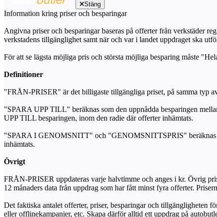
Stäng
Information kring priser och besparingar
Angivna priser och besparingar baseras på offerter från verkstäder regi
verkstadens tillgänglighet samt när och var i landet uppdraget ska utfö
För att se lägsta möjliga pris och största möjliga besparing måste "Hel
Definitioner
"FRÅN-PRISER" är det billigaste tillgängliga priset, på samma typ av 
"SPARA UPP TILL" beräknas som den uppnådda besparingen mellan de
UPP TILL besparingen, inom den radie där offerter inhämtats.
"SPARA I GENOMSNITT" och "GENOMSNITTSPRIS" beräknas som ett sam
inhämtats.
Övrigt
FRÅN-PRISER uppdateras varje halvtimme och anges i kr. Övrig pris- oc
12 månaders data från uppdrag som har fått minst fyra offerter. Priser
Det faktiska antalet offerter, priser, besparingar och tillgängligheten f
eller offlinekampanjer, etc. Skapa därför alltid ett uppdrag på autobutle