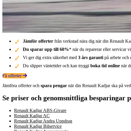
Jämför offerter
från verkstad nära dig när din Renault Ka
Du sparar upp till 60%
* när du reparerar eller servicar v
Vi ger dig extra säkerhet med
3 års garanti
på arbete och d
Du slipper väntetider och kan tryggt
boka tid online
när de
Få offerter
Jämföra offerter och
spara pengar
när din Renault Kadjar ska på ver
Se priser och genomsnittliga besparingar 
Renault Kadjar ABS-Givare
Renault Kadjar AC
Renault Kadjar Andra Uppdrag
Renault Kadjar Bilservice