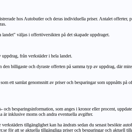
strerade hos Autobutler och deras individuella priser. Antalet offerter, 
ras.
a landet" väljas i offertöversikten på det skapade uppdraget.
uppdrag, från verkstäder i hela landet.
n billigaste och dyraste offerten på samma typ av uppdrag, där mi
lat genomsnitt av priser och besparingar som uppnåtts på offerte
h besparingsinformation, som anges i kronor eller procent, uppdateras e
na är inklusive moms och andra eventuella avgifter.
ör verkstäders tillgänglighet kan ha ändrats sedan du senast besökte autob
r.se för att se aktuella tillgängliga priser och besparingar och aktuell til