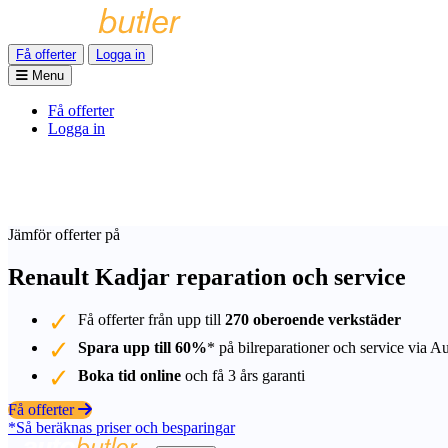
Få offerter
Logga in
Menu
Få offerter
Logga in
Jämför offerter på
Renault Kadjar reparation och service
Få offerter från upp till
270 oberoende verkstäder
Spara upp till 60%
* på bilreparationer och service via A
Boka tid online
och få 3 års garanti
Få offerter
*Så beräknas priser och besparingar