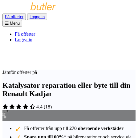
Få offerter
Logga in
Menu
Få offerter
Logga in
Jämför offerter på
Katalysator reparation eller byte till din
Renault Kadjar
4.4
(
18
)
Få offerter från upp till
270 oberoende verkstäder
Spara upp till 60%
* på bilreparationer och service via