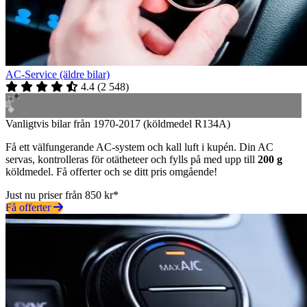
AC-Service (äldre bilar)
4.4
(
2 548
)
Vanligtvis bilar från 1970-2017 (köldmedel R134A)
Få ett välfungerande AC-system och kall luft i kupén. Din AC
servas, kontrolleras för otätheteer och fylls på med upp till
200 g
köldmedel. Få offerter och se ditt pris omgående!
Just nu priser från 850 kr*
Få offerter