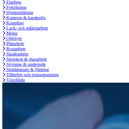
Elarbete
Felsökning
Hjulinställning
Kamrem & kamkedja
Koppling
Lack- och måleriarbete
Motor
Oljebyte
Plåtarbete
Rostarbete
Skadearbete
Stenskott & glasarbete
Styrning & underrede
Stötdämpare & fjädring
Tillbehör och extrautrustning
Växellåda