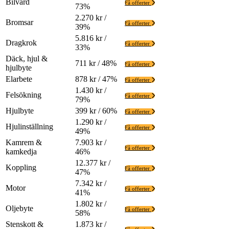
Bilvård
Få offerter
73%
2.270 kr /
Bromsar
Få offerter
39%
5.816 kr /
Dragkrok
Få offerter
33%
Däck, hjul &
711 kr / 48%
Få offerter
hjulbyte
Elarbete
878 kr / 47%
Få offerter
1.430 kr /
Felsökning
Få offerter
79%
Hjulbyte
399 kr / 60%
Få offerter
1.290 kr /
Hjulinställning
Få offerter
49%
Kamrem &
7.903 kr /
Få offerter
kamkedja
46%
12.377 kr /
Koppling
Få offerter
47%
7.342 kr /
Motor
Få offerter
41%
1.802 kr /
Oljebyte
Få offerter
58%
Stenskott &
1.873 kr /