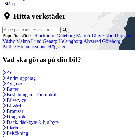
Stäng
Hitta verkstäder
Populära städer:
Stockholm
Göteborg
Malmö
Täby
Ystad
Upplands
Väsby
Malmö
Lund
Genarp
Helsingborg
Älvsered
Göteborg
Partille
Hunnebostrand
Högsäter
Vad ska göras på din bil?
AC
Andra uppdrag
Avgaser
Batteri
Besiktning och förkontroll
Bilservice
Bilvård
Bromsar
Dragkrok
Däck, däckbyte & hjulbyte
Elarbete
Felsökning