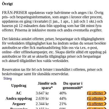
Övrigt
FRÅN-PRISER uppdateras varje halvtimme och anges i kr. Övrig
pris- och besparingsinformation, som anges i kronor eller procent,
uppdateras en gång i kvartalet (1 jan., 1 apr., 1 juli och 1 okt.) och
baseras på 12 månaders data från uppdrag som har fått minst fyra
offerter. Priserna är inklusive moms och andra eventuella avgifter.
Det faktiska antalet offerter, priser, besparingar och tillgängligheten
för verkstäders tillgänglighet kan ha ändrats sedan du senast besökte
autobutler.se eller fick marknadsföring från oss via t.ex. e-post,
online- eller offlinekampanjer, etc. Skapa därför alltid ett uppdrag på
autobutler.se för att se aktuella tillgängliga priser och besparingar
och aktuell tillgänlihet hos valda verkstäder.
Reservation tas för fel och brister i innehållet i offerten, priser och
beskrivningar samt för slutsålda reservdelar.
Stäng
Jämför och
Du sparar i
Uppdrag
spara*
genomsnitt*
AC
3.647 kr
40%
Få offerter
Andra uppdrag
2.639 kr
44%
Få offerter
Avgaser
2.344 kr
21%
Få offerter