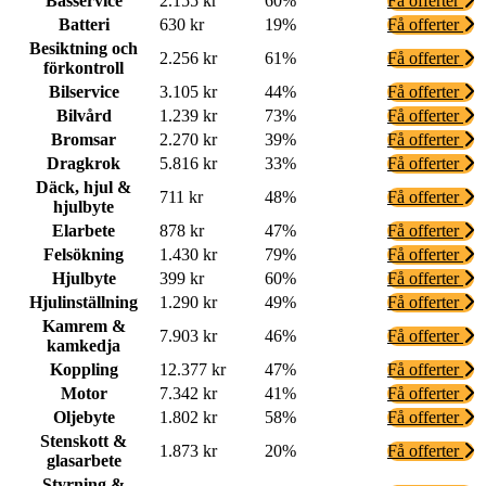
Basservice
2.155 kr
60%
Få offerter
Batteri
630 kr
19%
Få offerter
Besiktning och
2.256 kr
61%
Få offerter
förkontroll
Bilservice
3.105 kr
44%
Få offerter
Bilvård
1.239 kr
73%
Få offerter
Bromsar
2.270 kr
39%
Få offerter
Dragkrok
5.816 kr
33%
Få offerter
Däck, hjul &
711 kr
48%
Få offerter
hjulbyte
Elarbete
878 kr
47%
Få offerter
Felsökning
1.430 kr
79%
Få offerter
Hjulbyte
399 kr
60%
Få offerter
Hjulinställning
1.290 kr
49%
Få offerter
Kamrem &
7.903 kr
46%
Få offerter
kamkedja
Koppling
12.377 kr
47%
Få offerter
Motor
7.342 kr
41%
Få offerter
Oljebyte
1.802 kr
58%
Få offerter
Stenskott &
1.873 kr
20%
Få offerter
glasarbete
Styrning &