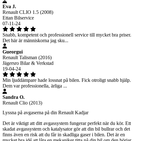
Eva J.
Renault CLIO 1.5 (2008)
Ettan Bilservice
07-11-24
Snabb, kompetent och professionell service till mycket bra priser.
Det här är människorna jag sku...
Gueorgui
Renault Talisman (2016)
Jägersro Bilar & Verkstad
19-04-24
Min ljuddämpare hade lossnat på bilen. Fick otroligt snabb hjälp.
Dem var professionella, ärliga ...
Sandra O.
Renault Clio (2013)
Lyssna på avgaserna på din Renault Kadjar
Det är viktigt att ditt avgassystem fungerar perfekt när du kör. Ett
skadat avgassystem och katalysator gör att din bil bullrar och det
finns även en risk att du får in skadliga gaser i bilen. Det är en
mycket bra idé att låta en mekaniker titta på din bil om den börjar