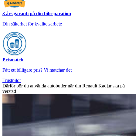
3 års garanti på din bilreparation
Din säkerhet för kvalitetsarbete
Prismatch
Fått ett billigare pris? Vi matchar det
Trustpilot
Därför bör du använda autobutler när din Renault Kadjar ska på
verstad