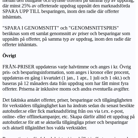
mellan den billigaste och dyraste offerten på samma typ av uppdrag,
där minst 25% av offerterade uppdrag uppnått den marknadsförda
SPARA UPP TILL besparingen, inom den radie där offerter
inhämtats.
"SPARA I GENOMSNITT" och "GENOMSNITTSPRIS"
beräknas som ett samlat genomsnitt av priser och besparingar som
uppnåtts på offerter, på samma typ av uppdrag, inom den radie där
offerter inhämtats.
Övrigt
FRÅN-PRISER uppdateras varje halvtimme och anges i kr. Övrig
pris- och besparingsinformation, som anges i kronor eller procent,
uppdateras en gång i kvartalet (1 jan., 1 apr., 1 juli och 1 okt.) och
baseras på 12 månaders data från uppdrag som har fått minst fyra
offerter. Priserna är inklusive moms och andra eventuella avgifter.
Det faktiska antalet offerter, priser, besparingar och tillgängligheten
för verkstäders tillgänglighet kan ha ändrats sedan du senast besökte
autobutler.se eller fick marknadsföring från oss via t.ex. e-post,
online- eller offlinekampanjer, etc. Skapa därför alltid ett uppdrag på
autobutler.se för att se aktuella tillgängliga priser och besparingar
och aktuell tillgänlihet hos valda verkstäder.