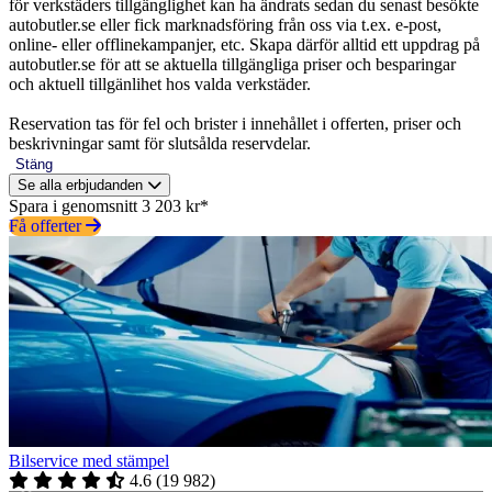
för verkstäders tillgänglighet kan ha ändrats sedan du senast besökte
autobutler.se eller fick marknadsföring från oss via t.ex. e-post,
online- eller offlinekampanjer, etc. Skapa därför alltid ett uppdrag på
autobutler.se för att se aktuella tillgängliga priser och besparingar
och aktuell tillgänlihet hos valda verkstäder.
Reservation tas för fel och brister i innehållet i offerten, priser och
beskrivningar samt för slutsålda reservdelar.
Stäng
Se alla erbjudanden
Spara i genomsnitt 3 203 kr*
Få offerter
Bilservice med stämpel
4.6
(
19 982
)