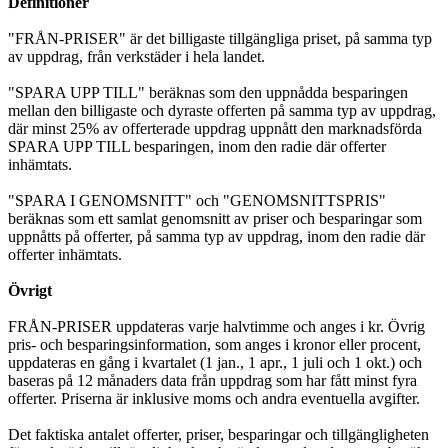
Definitioner
"FRÅN-PRISER" är det billigaste tillgängliga priset, på samma typ
av uppdrag, från verkstäder i hela landet.
"SPARA UPP TILL" beräknas som den uppnådda besparingen
mellan den billigaste och dyraste offerten på samma typ av uppdrag,
där minst 25% av offerterade uppdrag uppnått den marknadsförda
SPARA UPP TILL besparingen, inom den radie där offerter
inhämtats.
"SPARA I GENOMSNITT" och "GENOMSNITTSPRIS"
beräknas som ett samlat genomsnitt av priser och besparingar som
uppnåtts på offerter, på samma typ av uppdrag, inom den radie där
offerter inhämtats.
Övrigt
FRÅN-PRISER uppdateras varje halvtimme och anges i kr. Övrig
pris- och besparingsinformation, som anges i kronor eller procent,
uppdateras en gång i kvartalet (1 jan., 1 apr., 1 juli och 1 okt.) och
baseras på 12 månaders data från uppdrag som har fått minst fyra
offerter. Priserna är inklusive moms och andra eventuella avgifter.
Det faktiska antalet offerter, priser, besparingar och tillgängligheten