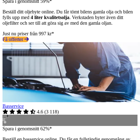
Spara i genomsnitt 59%*
Beställ ditt oljebyte online. Du får tömt bilens gamla olja och bilen
fylls upp med
4 liter kvalitetsolja
. Verkstaden byter även ditt
oljefilter och ser till att göra sig av med den gamla oljan.
Just nu priser från 997 kr*
Få offerter
Basservice
4.6
(
3 118
)
Spara i genomsnitt 62%*
Beställ en basservice online. Du får en fullständig genomgång av