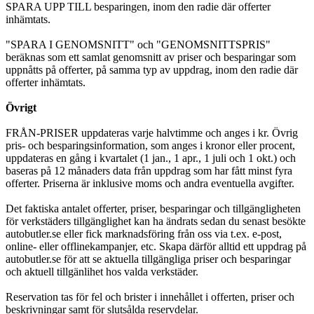
SPARA UPP TILL besparingen, inom den radie där offerter
inhämtats.
"SPARA I GENOMSNITT" och "GENOMSNITTSPRIS"
beräknas som ett samlat genomsnitt av priser och besparingar som
uppnåtts på offerter, på samma typ av uppdrag, inom den radie där
offerter inhämtats.
Övrigt
FRÅN-PRISER uppdateras varje halvtimme och anges i kr. Övrig
pris- och besparingsinformation, som anges i kronor eller procent,
uppdateras en gång i kvartalet (1 jan., 1 apr., 1 juli och 1 okt.) och
baseras på 12 månaders data från uppdrag som har fått minst fyra
offerter. Priserna är inklusive moms och andra eventuella avgifter.
Det faktiska antalet offerter, priser, besparingar och tillgängligheten
för verkstäders tillgänglighet kan ha ändrats sedan du senast besökte
autobutler.se eller fick marknadsföring från oss via t.ex. e-post,
online- eller offlinekampanjer, etc. Skapa därför alltid ett uppdrag på
autobutler.se för att se aktuella tillgängliga priser och besparingar
och aktuell tillgänlihet hos valda verkstäder.
Reservation tas för fel och brister i innehållet i offerten, priser och
beskrivningar samt för slutsålda reservdelar.