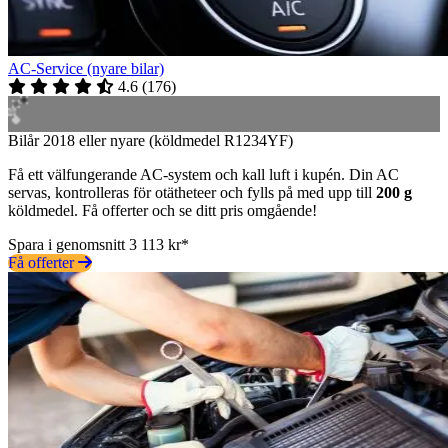
AC-Service (nyare bilar)
4.6
(
176
)
Bilår 2018 eller nyare (köldmedel R1234YF)
Få ett välfungerande AC-system och kall luft i kupén. Din AC
servas, kontrolleras för otätheteer och fylls på med upp till
200 g
köldmedel. Få offerter och se ditt pris omgående!
Spara i genomsnitt 3 113 kr*
Få offerter