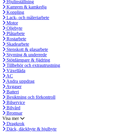
Hjulinställning
Kamrem & kamkedja
Koppling
Lack- och måleriarbete
Motor
Oljebyte
Plåtarbete
Rostarbete
Skadearbete
Stenskott & glasarbete
Styrning & underrede
Stötdämpare & fjädring
Tillbehör och extrautrustning
Växellåda
AC
Andra uppdrag
Avgaser
Batteri
Besiktning och förkontroll
Bilservice
Bilvård
Bromsar
Visa mer
Dragkrok
Däck, däckbyte & hjulbyte