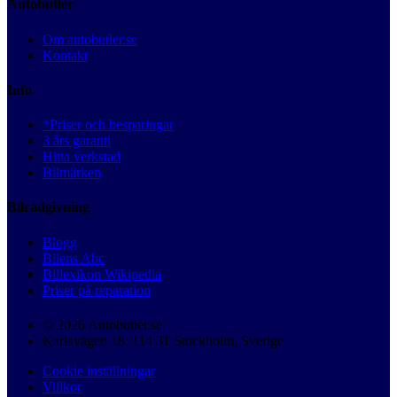
Autobutler
Om autobutler.se
Kontakt
Info
*Priser och besparingar
3 års garanti
Hitta verkstad
Bilmärken
Bilrådgivning
Blogg
Bilens Abc
Billexikon Wikipedia
Priser på reparation
© 2026 Autobutler.se
Karlavägen 18, 114 31 Stockholm, Sverige
Cookie inställningar
Villkor