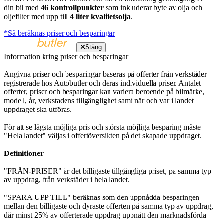
din bil med
46 kontrollpunkter
som inkluderar byte av olja och
oljefilter med upp till
4 liter kvalitetsolja
.
*Så beräknas priser och besparingar
Stäng
Information kring priser och besparingar
Angivna priser och besparingar baseras på offerter från verkstäder
registrerade hos Autobutler och deras individuella priser. Antalet
offerter, priser och besparingar kan variera beroende på bilmärke,
modell, år, verkstadens tillgänglighet samt när och var i landet
uppdraget ska utföras.
För att se lägsta möjliga pris och största möjliga besparing måste
"Hela landet" väljas i offertöversikten på det skapade uppdraget.
Definitioner
"FRÅN-PRISER" är det billigaste tillgängliga priset, på samma typ
av uppdrag, från verkstäder i hela landet.
"SPARA UPP TILL" beräknas som den uppnådda besparingen
mellan den billigaste och dyraste offerten på samma typ av uppdrag,
där minst 25% av offerterade uppdrag uppnått den marknadsförda