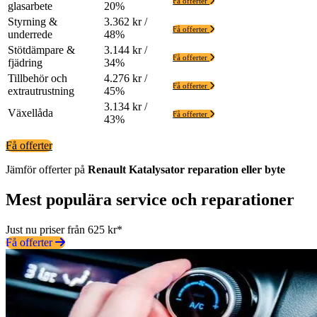
Få offerter
glasarbete
20%
Styrning &
3.362 kr /
Få offerter
underrede
48%
Stötdämpare &
3.144 kr /
Få offerter
fjädring
34%
Tillbehör och
4.276 kr /
Få offerter
extrautrustning
45%
3.134 kr /
Växellåda
Få offerter
43%
Få offerter
Jämför offerter på
Renault
Katalysator
reparation eller byte
Mest populära service och reparationer
Just nu priser från 625 kr*
Få offerter