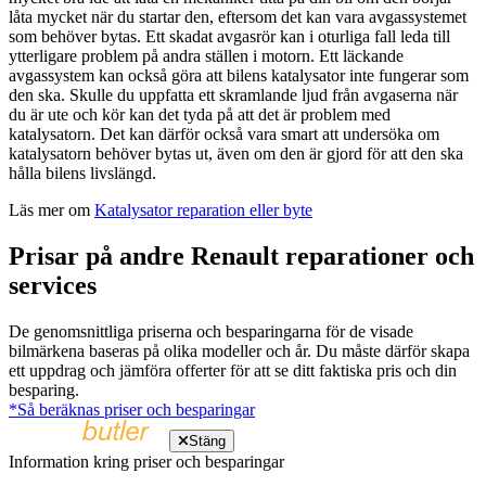
låta mycket när du startar den, eftersom det kan vara avgassystemet
som behöver bytas. Ett skadat avgasrör kan i oturliga fall leda till
ytterligare problem på andra ställen i motorn. Ett läckande
avgassystem kan också göra att bilens katalysator inte fungerar som
den ska. Skulle du uppfatta ett skramlande ljud från avgaserna när
du är ute och kör kan det tyda på att det är problem med
katalysatorn. Det kan därför också vara smart att undersöka om
katalysatorn behöver bytas ut, även om den är gjord för att den ska
hålla bilens livslängd.
Läs mer om
Katalysator reparation eller byte
Prisar på andre Renault reparationer och
services
De genomsnittliga priserna och besparingarna för de visade
bilmärkena baseras på olika modeller och år. Du måste därför skapa
ett uppdrag och jämföra offerter för att se ditt faktiska pris och din
besparing.
*Så beräknas priser och besparingar
Stäng
Information kring priser och besparingar