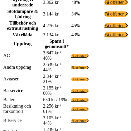
3.362 kr
48%
Få offerter
underrede
Stötdämpare &
3.144 kr
34%
Få offerter
fjädring
Tillbehör och
4.276 kr
45%
Få offerter
extrautrustning
Växellåda
3.134 kr
43%
Få offerter
Spara i
Uppdrag
genomsnitt*
3.647 kr /
AC
Få offerter
40%
2.639 kr /
Andra uppdrag
Få offerter
44%
2.344 kr /
Avgaser
Få offerter
21%
2.155 kr /
Basservice
Få offerter
60%
Batteri
630 kr / 19%
Få offerter
Besiktning och
2.256 kr /
Få offerter
förkontroll
61%
3.105 kr /
Bilservice
Få offerter
44%
1.239 kr /