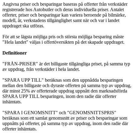
Angivna priser och besparingar baseras på offerter från verkstäder
registrerade hos Autobutler och deras individuella priser. Antalet
offerter, priser och besparingar kan variera beroende på bilmärke,
modell, år, verkstadens tillgänglighet samt när och var i landet
uppdraget ska utföras.
För att se lägsta möjliga pris och största möjliga besparing måste
"Hela landet" väljas i offertöversikten på det skapade uppdraget.
Definitioner
"FRÅN-PRISER" är det billigaste tillgängliga priset, på samma typ
av uppdrag, från verkstäder i hela landet.
"SPARA UPP TILL" beräknas som den uppnådda besparingen
mellan den billigaste och dyraste offerten på samma typ av uppdrag,
där minst 25% av offerterade uppdrag uppnått den marknadsförda
SPARA UPP TILL besparingen, inom den radie där offerter
inhämtats.
"SPARA I GENOMSNITT" och "GENOMSNITTSPRIS"
beräknas som ett samlat genomsnitt av priser och besparingar som
uppnåtts på offerter, på samma typ av uppdrag, inom den radie där
offerter inhämtats.