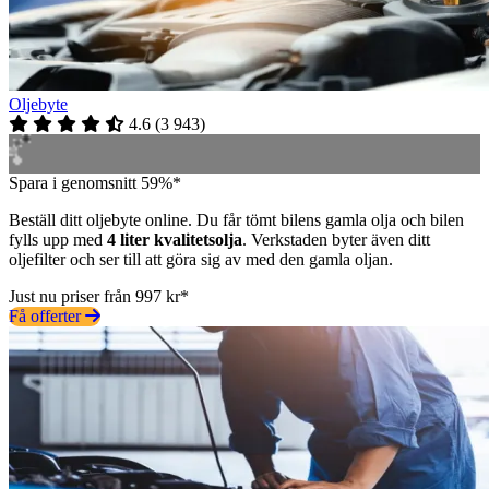
Oljebyte
4.6
(
3 943
)
Spara i genomsnitt 59%*
Beställ ditt oljebyte online. Du får tömt bilens gamla olja och bilen
fylls upp med
4 liter kvalitetsolja
. Verkstaden byter även ditt
oljefilter och ser till att göra sig av med den gamla oljan.
Just nu priser från 997 kr*
Få offerter