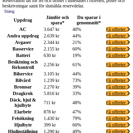
Reservation tas för fel och brister i innehållet i offerten, priser och
beskrivningar samt för slutsålda reservdelar.
Stäng
Jämför och
Du sparar i
Uppdrag
spara*
genomsnitt*
AC
3.647 kr
40%
Få offerter
Andra uppdrag
2.639 kr
44%
Få offerter
Avgaser
2.344 kr
21%
Få offerter
Basservice
2.155 kr
60%
Få offerter
Batteri
630 kr
19%
Få offerter
Besiktning och
2.256 kr
61%
Få offerter
förkontroll
Bilservice
3.105 kr
44%
Få offerter
Bilvård
1.239 kr
73%
Få offerter
Bromsar
2.270 kr
39%
Få offerter
Dragkrok
5.816 kr
33%
Få offerter
Däck, hjul &
711 kr
48%
Få offerter
hjulbyte
Elarbete
878 kr
47%
Få offerter
Felsökning
1.430 kr
79%
Få offerter
Hjulbyte
399 kr
60%
Få offerter
Hjulinställning
1.290 kr
49%
Få offerter