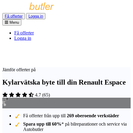
Få offerter
Logga in
Menu
Få offerter
Logga in
Jämför offerter på
Kylarvätska byte till din Renault Espace
4.7
(
65
)
Få offerter från upp till
269 oberoende verkstäder
Spara upp till 60%
* på bilreparationer och service via
Autobutler