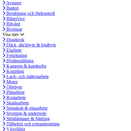
Avgaser
Batteri
Besiktning och förkontroll
Bilservice
Bilvård
Bromsar
Visa mer
Dragkrok
Däck, däckbyte & hjulbyte
Elarbete
Felsökning
Hjulinställning
Kamrem & kamkedja
Koppling
Lack- och måleriarbete
Motor
Oljebyte
Plåtarbete
Rostarbete
Skadearbete
Stenskott & glasarbete
Styrning & underrede
Stötdämpare & fjädring
Tillbehör och extrautrustning
Växellåda