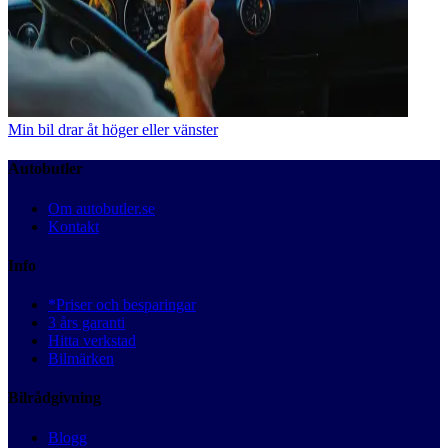
Min bil drar åt höger eller vänster
Autobutler
Om autobutler.se
Kontakt
Info
*Priser och besparingar
3 års garanti
Hitta verkstad
Bilmärken
Bilrådgivning
Blogg