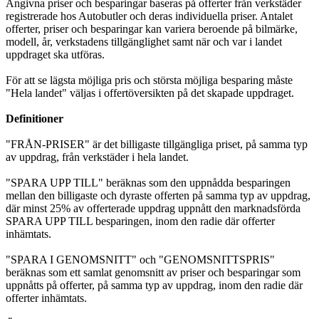
Angivna priser och besparingar baseras på offerter från verkstäder
registrerade hos Autobutler och deras individuella priser. Antalet
offerter, priser och besparingar kan variera beroende på bilmärke,
modell, år, verkstadens tillgänglighet samt när och var i landet
uppdraget ska utföras.
För att se lägsta möjliga pris och största möjliga besparing måste
"Hela landet" väljas i offertöversikten på det skapade uppdraget.
Definitioner
"FRÅN-PRISER" är det billigaste tillgängliga priset, på samma typ
av uppdrag, från verkstäder i hela landet.
"SPARA UPP TILL" beräknas som den uppnådda besparingen
mellan den billigaste och dyraste offerten på samma typ av uppdrag,
där minst 25% av offerterade uppdrag uppnått den marknadsförda
SPARA UPP TILL besparingen, inom den radie där offerter
inhämtats.
"SPARA I GENOMSNITT" och "GENOMSNITTSPRIS"
beräknas som ett samlat genomsnitt av priser och besparingar som
uppnåtts på offerter, på samma typ av uppdrag, inom den radie där
offerter inhämtats.