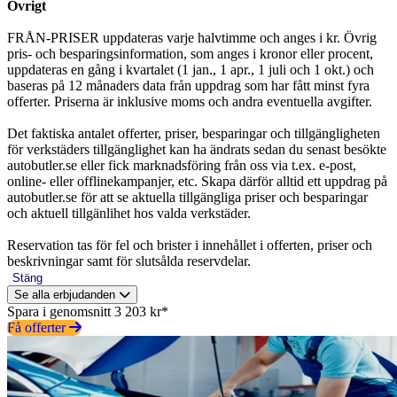
Övrigt
FRÅN-PRISER uppdateras varje halvtimme och anges i kr. Övrig
pris- och besparingsinformation, som anges i kronor eller procent,
uppdateras en gång i kvartalet (1 jan., 1 apr., 1 juli och 1 okt.) och
baseras på 12 månaders data från uppdrag som har fått minst fyra
offerter. Priserna är inklusive moms och andra eventuella avgifter.
Det faktiska antalet offerter, priser, besparingar och tillgängligheten
för verkstäders tillgänglighet kan ha ändrats sedan du senast besökte
autobutler.se eller fick marknadsföring från oss via t.ex. e-post,
online- eller offlinekampanjer, etc. Skapa därför alltid ett uppdrag på
autobutler.se för att se aktuella tillgängliga priser och besparingar
och aktuell tillgänlihet hos valda verkstäder.
Reservation tas för fel och brister i innehållet i offerten, priser och
beskrivningar samt för slutsålda reservdelar.
Stäng
Se alla erbjudanden
Spara i genomsnitt 3 203 kr*
Få offerter