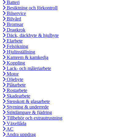
Batteri
Besiktning och förkontroll
Bilservice
Bilvård
Bromsar
Dragkrok
Däck, däckbyte & hjulbyte
Elarbete
Felsökning
Hjulinställning
Kamrem & kamkedja
Koppling
Lack- och måleriarbete
Motor
Oljebyte
Plåtarbete
Rostarbete
Skadearbete
Stenskott & glasarbete
Styrning & underrede
Stötdämpare & fjädring
Tillbehör och extrautrustning
Växellåda
AC
Andra uppdrag