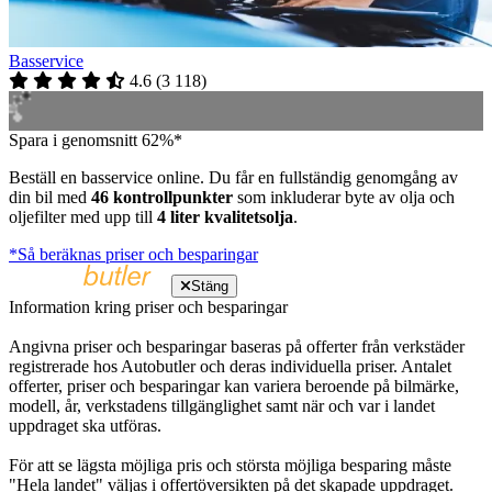
Basservice
4.6
(
3 118
)
Spara i genomsnitt 62%*
Beställ en basservice online. Du får en fullständig genomgång av
din bil med
46 kontrollpunkter
som inkluderar byte av olja och
oljefilter med upp till
4 liter kvalitetsolja
.
*Så beräknas priser och besparingar
Stäng
Information kring priser och besparingar
Angivna priser och besparingar baseras på offerter från verkstäder
registrerade hos Autobutler och deras individuella priser. Antalet
offerter, priser och besparingar kan variera beroende på bilmärke,
modell, år, verkstadens tillgänglighet samt när och var i landet
uppdraget ska utföras.
För att se lägsta möjliga pris och största möjliga besparing måste
"Hela landet" väljas i offertöversikten på det skapade uppdraget.