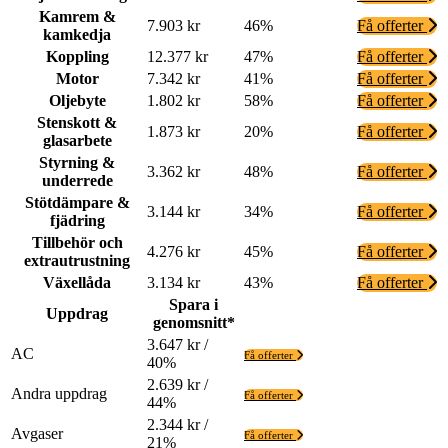
Kamrem &
7.903 kr
46%
Få offerter
kamkedja
Koppling
12.377 kr
47%
Få offerter
Motor
7.342 kr
41%
Få offerter
Oljebyte
1.802 kr
58%
Få offerter
Stenskott &
1.873 kr
20%
Få offerter
glasarbete
Styrning &
3.362 kr
48%
Få offerter
underrede
Stötdämpare &
3.144 kr
34%
Få offerter
fjädring
Tillbehör och
4.276 kr
45%
Få offerter
extrautrustning
Växellåda
3.134 kr
43%
Få offerter
Spara i
Uppdrag
genomsnitt*
3.647 kr /
AC
Få offerter
40%
2.639 kr /
Andra uppdrag
Få offerter
44%
2.344 kr /
Avgaser
Få offerter
21%