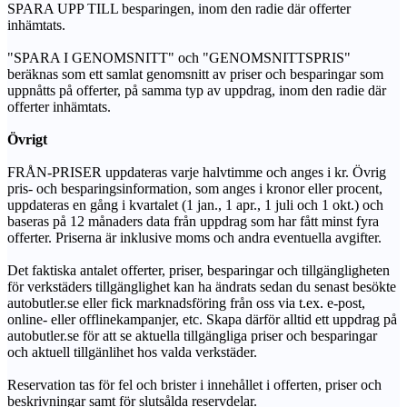
SPARA UPP TILL besparingen, inom den radie där offerter
inhämtats.
"SPARA I GENOMSNITT" och "GENOMSNITTSPRIS"
beräknas som ett samlat genomsnitt av priser och besparingar som
uppnåtts på offerter, på samma typ av uppdrag, inom den radie där
offerter inhämtats.
Övrigt
FRÅN-PRISER uppdateras varje halvtimme och anges i kr. Övrig
pris- och besparingsinformation, som anges i kronor eller procent,
uppdateras en gång i kvartalet (1 jan., 1 apr., 1 juli och 1 okt.) och
baseras på 12 månaders data från uppdrag som har fått minst fyra
offerter. Priserna är inklusive moms och andra eventuella avgifter.
Det faktiska antalet offerter, priser, besparingar och tillgängligheten
för verkstäders tillgänglighet kan ha ändrats sedan du senast besökte
autobutler.se eller fick marknadsföring från oss via t.ex. e-post,
online- eller offlinekampanjer, etc. Skapa därför alltid ett uppdrag på
autobutler.se för att se aktuella tillgängliga priser och besparingar
och aktuell tillgänlihet hos valda verkstäder.
Reservation tas för fel och brister i innehållet i offerten, priser och
beskrivningar samt för slutsålda reservdelar.