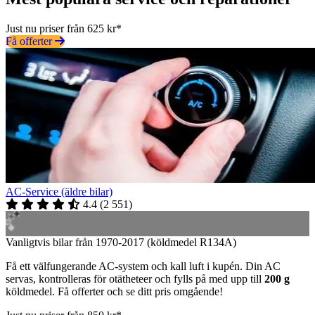
Just nu priser från 625 kr*
Få offerter
AC-Service (äldre bilar)
4.4
(
2 551
)
Vanligtvis bilar från 1970-2017 (köldmedel R134A)
Få ett välfungerande AC-system och kall luft i kupén. Din AC
servas, kontrolleras för otätheteer och fylls på med upp till
200 g
köldmedel. Få offerter och se ditt pris omgående!