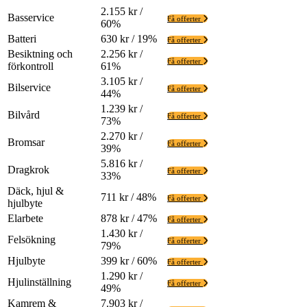
2.155 kr /
Basservice
Få offerter
60%
Batteri
630 kr / 19%
Få offerter
Besiktning och
2.256 kr /
Få offerter
förkontroll
61%
3.105 kr /
Bilservice
Få offerter
44%
1.239 kr /
Bilvård
Få offerter
73%
2.270 kr /
Bromsar
Få offerter
39%
5.816 kr /
Dragkrok
Få offerter
33%
Däck, hjul &
711 kr / 48%
Få offerter
hjulbyte
Elarbete
878 kr / 47%
Få offerter
1.430 kr /
Felsökning
Få offerter
79%
Hjulbyte
399 kr / 60%
Få offerter
1.290 kr /
Hjulinställning
Få offerter
49%
Kamrem &
7.903 kr /