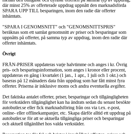
där minst 25% av offerterade uppdrag uppnått den marknadsförda
SPARA UPP TILL besparingen, inom den radie där offerter
inhämtats.
"SPARA I GENOMSNITT" och "GENOMSNITTSPRIS"
beräknas som ett samlat genomsnitt av priser och besparingar som
uppnåtts på offerter, på samma typ av uppdrag, inom den radie där
offerter inhämtats.
Övrigt
FRÅN-PRISER uppdateras varje halvtimme och anges i kr. Övrig
pris- och besparingsinformation, som anges i kronor eller procent,
uppdateras en gång i kvartalet (1 jan., 1 apr., 1 juli och 1 okt.) och
baseras på 12 månaders data från uppdrag som har fått minst fyra
offerter. Priserna är inklusive moms och andra eventuella avgifter.
Det faktiska antalet offerter, priser, besparingar och tillgängligheten
för verkstäders tillgänglighet kan ha ändrats sedan du senast besökte
autobutler.se eller fick marknadsföring från oss via t.ex. e-post,
online- eller offlinekampanjer, etc. Skapa därför alltid ett uppdrag på
autobutler.se för att se aktuella tillgängliga priser och besparingar
och aktuell tillgänlihet hos valda verkstäder.