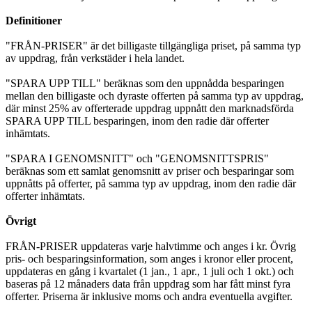
Definitioner
"FRÅN-PRISER" är det billigaste tillgängliga priset, på samma typ
av uppdrag, från verkstäder i hela landet.
"SPARA UPP TILL" beräknas som den uppnådda besparingen
mellan den billigaste och dyraste offerten på samma typ av uppdrag,
där minst 25% av offerterade uppdrag uppnått den marknadsförda
SPARA UPP TILL besparingen, inom den radie där offerter
inhämtats.
"SPARA I GENOMSNITT" och "GENOMSNITTSPRIS"
beräknas som ett samlat genomsnitt av priser och besparingar som
uppnåtts på offerter, på samma typ av uppdrag, inom den radie där
offerter inhämtats.
Övrigt
FRÅN-PRISER uppdateras varje halvtimme och anges i kr. Övrig
pris- och besparingsinformation, som anges i kronor eller procent,
uppdateras en gång i kvartalet (1 jan., 1 apr., 1 juli och 1 okt.) och
baseras på 12 månaders data från uppdrag som har fått minst fyra
offerter. Priserna är inklusive moms och andra eventuella avgifter.