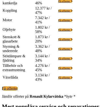
Få offerter
kamkedja
46%
12.377 kr /
Koppling
Få offerter
47%
7.342 kr /
Motor
Få offerter
41%
1.802 kr /
Oljebyte
Få offerter
58%
Stenskott &
1.873 kr /
Få offerter
glasarbete
20%
Styrning &
3.362 kr /
Få offerter
underrede
48%
Stötdämpare &
3.144 kr /
Få offerter
fjädring
34%
Tillbehör och
4.276 kr /
Få offerter
extrautrustning
45%
3.134 kr /
Växellåda
Få offerter
43%
Få offerter
Jämför offerter på
Renault
Kylarvätska
*
byte *
Mest populära service och reparationer