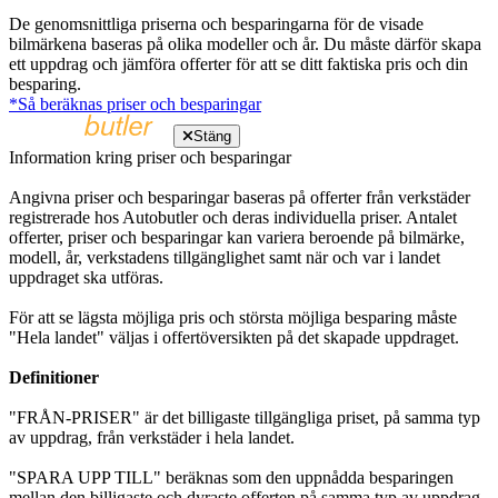
De genomsnittliga priserna och besparingarna för de visade
bilmärkena baseras på olika modeller och år. Du måste därför skapa
ett uppdrag och jämföra offerter för att se ditt faktiska pris och din
besparing.
*Så beräknas priser och besparingar
Stäng
Information kring priser och besparingar
Angivna priser och besparingar baseras på offerter från verkstäder
registrerade hos Autobutler och deras individuella priser. Antalet
offerter, priser och besparingar kan variera beroende på bilmärke,
modell, år, verkstadens tillgänglighet samt när och var i landet
uppdraget ska utföras.
För att se lägsta möjliga pris och största möjliga besparing måste
"Hela landet" väljas i offertöversikten på det skapade uppdraget.
Definitioner
"FRÅN-PRISER" är det billigaste tillgängliga priset, på samma typ
av uppdrag, från verkstäder i hela landet.
"SPARA UPP TILL" beräknas som den uppnådda besparingen
mellan den billigaste och dyraste offerten på samma typ av uppdrag,