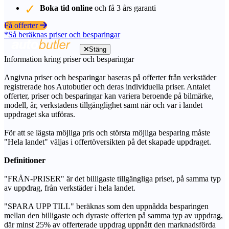
Boka tid online
och få 3 års garanti
Få offerter
*Så beräknas priser och besparingar
Stäng
Information kring priser och besparingar
Angivna priser och besparingar baseras på offerter från verkstäder
registrerade hos Autobutler och deras individuella priser. Antalet
offerter, priser och besparingar kan variera beroende på bilmärke,
modell, år, verkstadens tillgänglighet samt när och var i landet
uppdraget ska utföras.
För att se lägsta möjliga pris och största möjliga besparing måste
"Hela landet" väljas i offertöversikten på det skapade uppdraget.
Definitioner
"FRÅN-PRISER" är det billigaste tillgängliga priset, på samma typ
av uppdrag, från verkstäder i hela landet.
"SPARA UPP TILL" beräknas som den uppnådda besparingen
mellan den billigaste och dyraste offerten på samma typ av uppdrag,
där minst 25% av offerterade uppdrag uppnått den marknadsförda