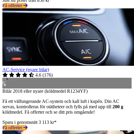
Just nu priser från 850 kr*
Få offerter
AC-Service (nyare bilar)
4.6
(
176
)
Bilår 2018 eller nyare (köldmedel R1234YF)
Få ett välfungerande AC-system och kall luft i kupén. Din AC
servas, kontrolleras för otätheteer och fylls på med upp till
200 g
köldmedel. Få offerter och se ditt pris omgående!
Spara i genomsnitt 3 113 kr*
Få offerter