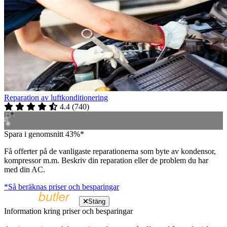
Reparation av luftkonditionering
4.4
(
740
)
Spara i genomsnitt 43%*
Få offerter på de vanligaste reparationerna som byte av kondensor,
kompressor m.m. Beskriv din reparation eller de problem du har
med din AC.
*Så beräknas priser och besparingar
Stäng
Information kring priser och besparingar