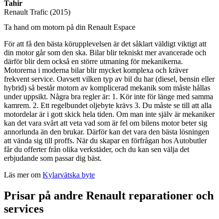
Tahir
Renault Trafic (2015)
Ta hand om motorn på din Renault Espace
För att få den bästa körupplevelsen är det såklart väldigt viktigt att
din motor går som den ska. Bilar blir tekniskt mer avancerade och
därför blir dem också en större utmaning för mekanikerna.
Motorerna i moderna bilar blir mycket komplexa och kräver
frekvent service. Oavsett vilken typ av bil du har (diesel, bensin eller
hybrid) så består motorn av komplicerad mekanik som måste hållas
under uppsikt. Några bra regler är: 1. Kör inte för länge med samma
kamrem. 2. Ett regelbundet oljebyte krävs 3. Du måste se till att alla
motordelar är i gott skick hela tiden. Om man inte själv är mekaniker
kan det vara svårt att veta vad som är fel om bilens motor beter sig
annorlunda än den brukar. Därför kan det vara den bästa lösningen
att vända sig till proffs. När du skapar en förfrågan hos Autobutler
får du offerter från olika verkstäder, och du kan sen välja det
erbjudande som passar dig bäst.
Läs mer om
Kylarvätska byte
Prisar på andre Renault reparationer och
services