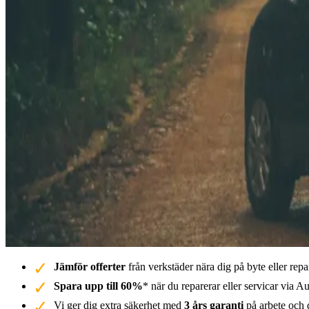
Jämför offerter
från verkstäder nära dig på byte eller repa
Spara upp till 60%
* när du reparerar eller servicar via Au
Vi ger dig extra säkerhet med
3 års garanti
på arbete och d