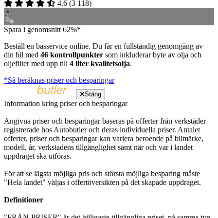
4.6
(
3 118
)
Spara i genomsnitt 62%*
Beställ en basservice online. Du får en fullständig genomgång av
din bil med
46 kontrollpunkter
som inkluderar byte av olja och
oljefilter med upp till
4 liter kvalitetsolja
.
*Så beräknas priser och besparingar
Stäng
Information kring priser och besparingar
Angivna priser och besparingar baseras på offerter från verkstäder
registrerade hos Autobutler och deras individuella priser. Antalet
offerter, priser och besparingar kan variera beroende på bilmärke,
modell, år, verkstadens tillgänglighet samt när och var i landet
uppdraget ska utföras.
För att se lägsta möjliga pris och största möjliga besparing måste
"Hela landet" väljas i offertöversikten på det skapade uppdraget.
Definitioner
"FRÅN-PRISER" är det billigaste tillgängliga priset, på samma typ