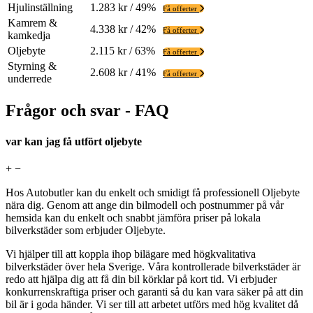
Hjulinställning
1.283 kr / 49%
Få offerter
Kamrem &
4.338 kr / 42%
Få offerter
kamkedja
Oljebyte
2.115 kr / 63%
Få offerter
Styrning &
2.608 kr / 41%
Få offerter
underrede
Frågor och svar - FAQ
var kan jag få utfört oljebyte
+
−
Hos Autobutler kan du enkelt och smidigt få professionell Oljebyte
nära dig. Genom att ange din bilmodell och postnummer på vår
hemsida kan du enkelt och snabbt jämföra priser på lokala
bilverkstäder som erbjuder Oljebyte.
Vi hjälper till att koppla ihop bilägare med högkvalitativa
bilverkstäder över hela Sverige. Våra kontrollerade bilverkstäder är
redo att hjälpa dig att få din bil körklar på kort tid. Vi erbjuder
konkurrenskraftiga priser och garanti så du kan vara säker på att din
bil är i goda händer. Vi ser till att arbetet utförs med hög kvalitet då