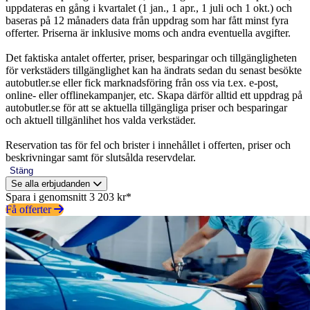
uppdateras en gång i kvartalet (1 jan., 1 apr., 1 juli och 1 okt.) och
baseras på 12 månaders data från uppdrag som har fått minst fyra
offerter. Priserna är inklusive moms och andra eventuella avgifter.
Det faktiska antalet offerter, priser, besparingar och tillgängligheten
för verkstäders tillgänglighet kan ha ändrats sedan du senast besökte
autobutler.se eller fick marknadsföring från oss via t.ex. e-post,
online- eller offlinekampanjer, etc. Skapa därför alltid ett uppdrag på
autobutler.se för att se aktuella tillgängliga priser och besparingar
och aktuell tillgänlihet hos valda verkstäder.
Reservation tas för fel och brister i innehållet i offerten, priser och
beskrivningar samt för slutsålda reservdelar.
Stäng
Se alla erbjudanden
Spara i genomsnitt 3 203 kr*
Få offerter