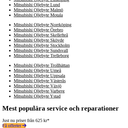
Mitsubishi Oljebyte Lund
Mitsubishi Oljebyte Malmö
Mitsubishi Oljebyte Motala
Mitsubishi Oljebyte Norrköping
Mitsubishi Oljebyte Örebro
Mitsubishi Oljebyte Skellefteå
Mitsubishi Oljebyte Skövde
Mitsubishi Oljebyte Stockholm
Mitsubishi Oljebyte Sundsvall
Mitsubishi Oljebyte Trelleborg
Mitsubishi Oljebyte Trollhättan
Mitsubishi Oljebyte Umeå
Mitsubishi Oljebyte Uppsala
Mitsubishi Oljebyte Västerås
Mitsubishi Oljebyte Växjö
Mitsubishi Oljebyte Varberg
Mitsubishi Oljebyte Ystad
Mest populära service och reparationer
Just nu priser från 625 kr*
Få offerter