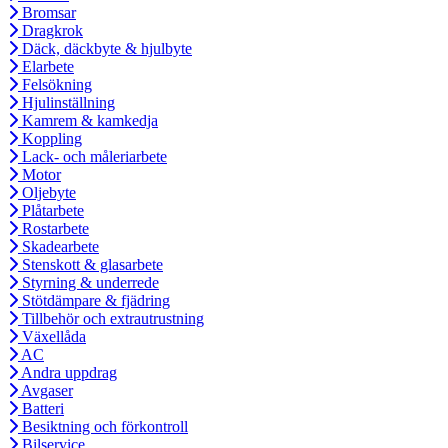
Bromsar
Dragkrok
Däck, däckbyte & hjulbyte
Elarbete
Felsökning
Hjulinställning
Kamrem & kamkedja
Koppling
Lack- och måleriarbete
Motor
Oljebyte
Plåtarbete
Rostarbete
Skadearbete
Stenskott & glasarbete
Styrning & underrede
Stötdämpare & fjädring
Tillbehör och extrautrustning
Växellåda
AC
Andra uppdrag
Avgaser
Batteri
Besiktning och förkontroll
Bilservice