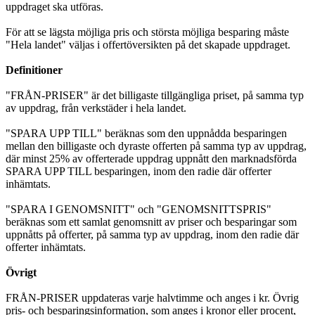
uppdraget ska utföras.
För att se lägsta möjliga pris och största möjliga besparing måste
"Hela landet" väljas i offertöversikten på det skapade uppdraget.
Definitioner
"FRÅN-PRISER" är det billigaste tillgängliga priset, på samma typ
av uppdrag, från verkstäder i hela landet.
"SPARA UPP TILL" beräknas som den uppnådda besparingen
mellan den billigaste och dyraste offerten på samma typ av uppdrag,
där minst 25% av offerterade uppdrag uppnått den marknadsförda
SPARA UPP TILL besparingen, inom den radie där offerter
inhämtats.
"SPARA I GENOMSNITT" och "GENOMSNITTSPRIS"
beräknas som ett samlat genomsnitt av priser och besparingar som
uppnåtts på offerter, på samma typ av uppdrag, inom den radie där
offerter inhämtats.
Övrigt
FRÅN-PRISER uppdateras varje halvtimme och anges i kr. Övrig
pris- och besparingsinformation, som anges i kronor eller procent,