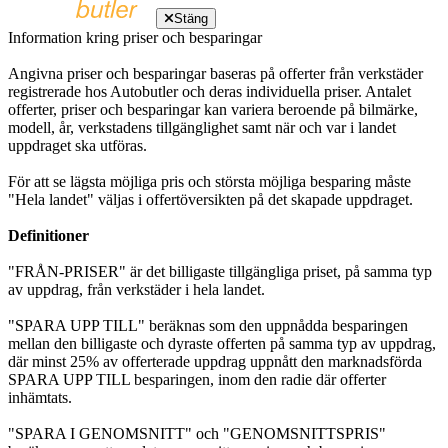
Stäng
Information kring priser och besparingar
Angivna priser och besparingar baseras på offerter från verkstäder
registrerade hos Autobutler och deras individuella priser. Antalet
offerter, priser och besparingar kan variera beroende på bilmärke,
modell, år, verkstadens tillgänglighet samt när och var i landet
uppdraget ska utföras.
För att se lägsta möjliga pris och största möjliga besparing måste
"Hela landet" väljas i offertöversikten på det skapade uppdraget.
Definitioner
"FRÅN-PRISER" är det billigaste tillgängliga priset, på samma typ
av uppdrag, från verkstäder i hela landet.
"SPARA UPP TILL" beräknas som den uppnådda besparingen
mellan den billigaste och dyraste offerten på samma typ av uppdrag,
där minst 25% av offerterade uppdrag uppnått den marknadsförda
SPARA UPP TILL besparingen, inom den radie där offerter
inhämtats.
"SPARA I GENOMSNITT" och "GENOMSNITTSPRIS"