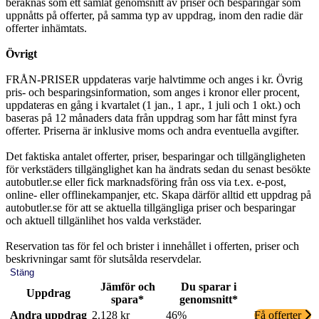
beräknas som ett samlat genomsnitt av priser och besparingar som
uppnåtts på offerter, på samma typ av uppdrag, inom den radie där
offerter inhämtats.
Övrigt
FRÅN-PRISER uppdateras varje halvtimme och anges i kr. Övrig
pris- och besparingsinformation, som anges i kronor eller procent,
uppdateras en gång i kvartalet (1 jan., 1 apr., 1 juli och 1 okt.) och
baseras på 12 månaders data från uppdrag som har fått minst fyra
offerter. Priserna är inklusive moms och andra eventuella avgifter.
Det faktiska antalet offerter, priser, besparingar och tillgängligheten
för verkstäders tillgänglighet kan ha ändrats sedan du senast besökte
autobutler.se eller fick marknadsföring från oss via t.ex. e-post,
online- eller offlinekampanjer, etc. Skapa därför alltid ett uppdrag på
autobutler.se för att se aktuella tillgängliga priser och besparingar
och aktuell tillgänlihet hos valda verkstäder.
Reservation tas för fel och brister i innehållet i offerten, priser och
beskrivningar samt för slutsålda reservdelar.
Stäng
Jämför och
Du sparar i
Uppdrag
spara*
genomsnitt*
Andra uppdrag
2.128 kr
46%
Få offerter