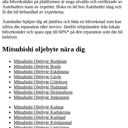
alla bilverkstäder på plattformen är noga utvalda och verifierade av
Autobutlers team av experter. Boka en tid hos Autobutler idag och
få din bil behandlad av experterna.
Autobutler hjälper dig att jämföra och hitta en bilverkstad som kan
utföra din reparation eller service. Jämför erbjudanden från lokala
bilverkstäder och spara upp till 60%* på den reparation som din bil
behöver.
Mitsubishi oljebyte nära dig
Mitsubishi Oljebyte Borlänge
Mitsubishi Oljebyte Borås
Mitsubishi Oljebyte Eskilstuna
Mitsubishi Oljebyte Gävle
Mitsubishi Oljebyte Göteborg
Mitsubishi Oljebyte Halmstad
Mitsubishi Oljebyte Helsingborg
Mitsubishi Oljebyte Jönköping
Mitsubishi Oljebyte Kalmar
Mitsubishi Oljebyte Karlskrona
Mitsubishi Oljebyte Karlstad
Mitsubishi Oljebyte Kristianstad
Mitsubishi Oljebyte Linköping