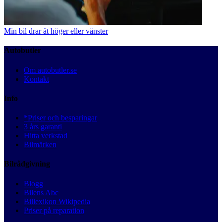
Min bil drar åt höger eller vänster
Autobutler
Om autobutler.se
Kontakt
Info
*Priser och besparingar
3 års garanti
Hitta verkstad
Bilmärken
Bilrådgivning
Blogg
Bilens Abc
Billexikon Wikipedia
Priser på reparation