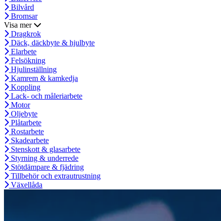
Bilvård
Bromsar
Visa mer
Dragkrok
Däck, däckbyte & hjulbyte
Elarbete
Felsökning
Hjulinställning
Kamrem & kamkedja
Koppling
Lack- och måleriarbete
Motor
Oljebyte
Plåtarbete
Rostarbete
Skadearbete
Stenskott & glasarbete
Styrning & underrede
Stötdämpare & fjädring
Tillbehör och extrautrustning
Växellåda