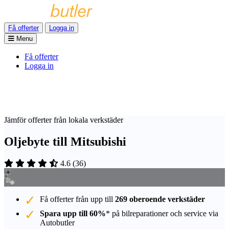
Få offerter
Logga in
Menu
Få offerter
Logga in
Jämför offerter från lokala verkstäder
Oljebyte till Mitsubishi
4.6
(
36
)
Få offerter från upp till
269 oberoende verkstäder
Spara upp till 60%
* på bilreparationer och service via
Autobutler