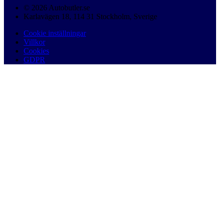
© 2026 Autobutler.se
Karlavägen 18, 114 31 Stockholm, Sverige
Cookie inställningar
Villkor
Cookies
GDPR