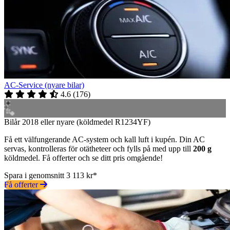
AC-Service (nyare bilar)
4.6
(
176
)
Bilår 2018 eller nyare (köldmedel R1234YF)
Få ett välfungerande AC-system och kall luft i kupén. Din AC
servas, kontrolleras för otätheteer och fylls på med upp till
200 g
köldmedel. Få offerter och se ditt pris omgående!
Spara i genomsnitt 3 113 kr*
Få offerter