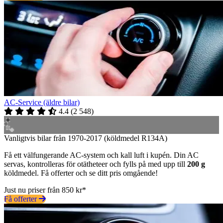
AC-Service (äldre bilar)
4.4
(
2 548
)
Vanligtvis bilar från 1970-2017 (köldmedel R134A)
Få ett välfungerande AC-system och kall luft i kupén. Din AC
servas, kontrolleras för otätheteer och fylls på med upp till
200 g
köldmedel. Få offerter och se ditt pris omgående!
Just nu priser från 850 kr*
Få offerter