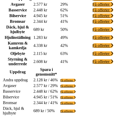
Avgaser
2.577 kr
29%
Få offerter
Basservice
2.448 kr
62%
Få offerter
Bilservice
4.945 kr
51%
Få offerter
Bromsar
2.344 kr
41%
Få offerter
Däck, hjul &
689 kr
50%
Få offerter
hjulbyte
Hjulinställning
1.283 kr
49%
Få offerter
Kamrem &
4.338 kr
42%
Få offerter
kamkedja
Oljebyte
2.115 kr
63%
Få offerter
Styrning &
2.608 kr
41%
Få offerter
underrede
Spara i
Uppdrag
genomsnitt*
Andra uppdrag
2.128 kr / 46%
Få offerter
Avgaser
2.577 kr / 29%
Få offerter
Basservice
2.448 kr / 62%
Få offerter
Bilservice
4.945 kr / 51%
Få offerter
Bromsar
2.344 kr / 41%
Få offerter
Däck, hjul &
689 kr / 50%
Få offerter
hjulbyte