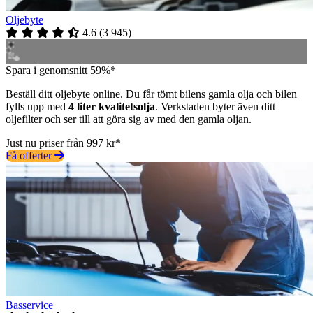
Oljebyte
4.6
(
3 945
)
Spara i genomsnitt 59%*
Beställ ditt oljebyte online. Du får tömt bilens gamla olja och bilen
fylls upp med
4 liter kvalitetsolja
. Verkstaden byter även ditt
oljefilter och ser till att göra sig av med den gamla oljan.
Just nu priser från 997 kr*
Få offerter
Basservice