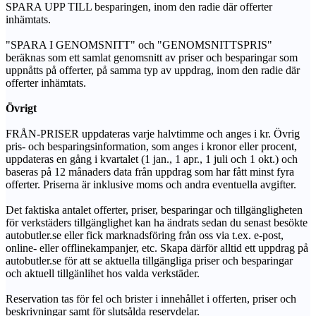
SPARA UPP TILL besparingen, inom den radie där offerter
inhämtats.
"SPARA I GENOMSNITT" och "GENOMSNITTSPRIS"
beräknas som ett samlat genomsnitt av priser och besparingar som
uppnåtts på offerter, på samma typ av uppdrag, inom den radie där
offerter inhämtats.
Övrigt
FRÅN-PRISER uppdateras varje halvtimme och anges i kr. Övrig
pris- och besparingsinformation, som anges i kronor eller procent,
uppdateras en gång i kvartalet (1 jan., 1 apr., 1 juli och 1 okt.) och
baseras på 12 månaders data från uppdrag som har fått minst fyra
offerter. Priserna är inklusive moms och andra eventuella avgifter.
Det faktiska antalet offerter, priser, besparingar och tillgängligheten
för verkstäders tillgänglighet kan ha ändrats sedan du senast besökte
autobutler.se eller fick marknadsföring från oss via t.ex. e-post,
online- eller offlinekampanjer, etc. Skapa därför alltid ett uppdrag på
autobutler.se för att se aktuella tillgängliga priser och besparingar
och aktuell tillgänlihet hos valda verkstäder.
Reservation tas för fel och brister i innehållet i offerten, priser och
beskrivningar samt för slutsålda reservdelar.