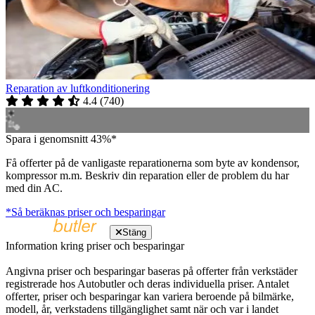
Reparation av luftkonditionering
4.4
(
740
)
Spara i genomsnitt 43%*
Få offerter på de vanligaste reparationerna som byte av kondensor,
kompressor m.m. Beskriv din reparation eller de problem du har
med din AC.
*Så beräknas priser och besparingar
Stäng
Information kring priser och besparingar
Angivna priser och besparingar baseras på offerter från verkstäder
registrerade hos Autobutler och deras individuella priser. Antalet
offerter, priser och besparingar kan variera beroende på bilmärke,
modell, år, verkstadens tillgänglighet samt när och var i landet