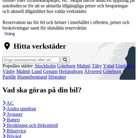
online- eller offlinekampanjer, etc. Skapa därför alltid ett uppdrag på
autobutler.se för att se aktuella tillgängliga priser och besparingar
och aktuell tillgänlihet hos valda verkstäder.
Reservation tas för fel och brister i innehållet i offerten, priser och
beskrivningar samt för slutsålda reservdelar.
Stäng
Hitta verkstäder
Populära städer:
Stockholm
Göteborg
Malmö
Täby
Ystad
Upplands
Väsby
Malmö
Lund
Genarp
Helsingborg
Älvsered
Göteborg
Partille
Hunnebostrand
Högsäter
Vad ska göras på din bil?
AC
Andra uppdrag
Avgaser
Batteri
Besiktning och förkontroll
Bilservice
Bilvård