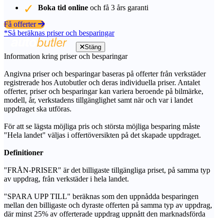
Boka tid online
och få 3 års garanti
Få offerter
*Så beräknas priser och besparingar
Stäng
Information kring priser och besparingar
Angivna priser och besparingar baseras på offerter från verkstäder
registrerade hos Autobutler och deras individuella priser. Antalet
offerter, priser och besparingar kan variera beroende på bilmärke,
modell, år, verkstadens tillgänglighet samt när och var i landet
uppdraget ska utföras.
För att se lägsta möjliga pris och största möjliga besparing måste
"Hela landet" väljas i offertöversikten på det skapade uppdraget.
Definitioner
"FRÅN-PRISER" är det billigaste tillgängliga priset, på samma typ
av uppdrag, från verkstäder i hela landet.
"SPARA UPP TILL" beräknas som den uppnådda besparingen
mellan den billigaste och dyraste offerten på samma typ av uppdrag,
där minst 25% av offerterade uppdrag uppnått den marknadsförda