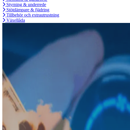
Styrning & underrede
Stötdämpare & fjädring
Tillbehör och extrautrustning
Växellåda