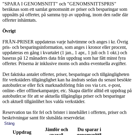
"SPARA I GENOMSNITT" och "GENOMSNITTSPRIS"
beräknas som ett samlat genomsnitt av priser och besparingar som
uppnåtts på offerter, på samma typ av uppdrag, inom den radie där
offerter inhämtats.
Övrigt
FRÅN-PRISER uppdateras varje halvtimme och anges i kr. Övrig
pris- och besparingsinformation, som anges i kronor eller procent,
uppdateras en gång i kvartalet (1 jan., 1 apr., 1 juli och 1 okt.) och
baseras på 12 månaders data från uppdrag som har fått minst fyra
offerter. Priserna är inklusive moms och andra eventuella avgifter.
Det faktiska antalet offerter, priser, besparingar och tillgängligheten
för verkstäders tillgänglighet kan ha ändrats sedan du senast besökte
autobutler.se eller fick marknadsföring från oss via t.ex. e-post,
online- eller offlinekampanjer, etc. Skapa därför alltid ett uppdrag på
autobutler.se för att se aktuella tillgängliga priser och besparingar
och aktuell tillgänlihet hos valda verkstäder.
Reservation tas för fel och brister i innehållet i offerten, priser och
beskrivningar samt för slutsålda reservdelar.
Stäng
Jämför och
Du sparar i
Uppdrag
spara*
genomsnitt*