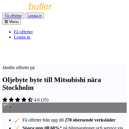
Få offerter
Logga in
Menu
Få offerter
Logga in
Jämför offerter på
Oljebyte byte till Mitsubishi nära
Stockholm
4.6
(
35
)
Få offerter från upp till
270 oberoende verkstäder
Spara upp till 60%
* på bilreparationer och service via