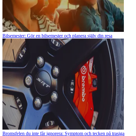
Bilsemester: Gör en bilsemester och planera själv din resa
Bromsfelen du inte får ignorera: Symptom och tecken på trasiga