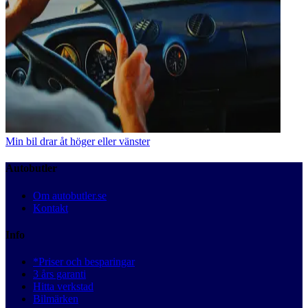
Min bil drar åt höger eller vänster
Autobutler
Om autobutler.se
Kontakt
Info
*Priser och besparingar
3 års garanti
Hitta verkstad
Bilmärken