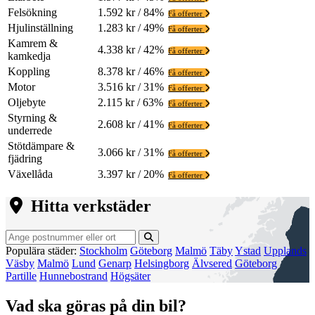
Felsökning
1.592 kr / 84%
Få offerter
Hjulinställning
1.283 kr / 49%
Få offerter
Kamrem &
4.338 kr / 42%
Få offerter
kamkedja
Koppling
8.378 kr / 46%
Få offerter
Motor
3.516 kr / 31%
Få offerter
Oljebyte
2.115 kr / 63%
Få offerter
Styrning &
2.608 kr / 41%
Få offerter
underrede
Stötdämpare &
3.066 kr / 31%
Få offerter
fjädring
Växellåda
3.397 kr / 20%
Få offerter
Hitta verkstäder
Populära städer:
Stockholm
Göteborg
Malmö
Täby
Ystad
Upplands
Väsby
Malmö
Lund
Genarp
Helsingborg
Älvsered
Göteborg
Partille
Hunnebostrand
Högsäter
Vad ska göras på din bil?