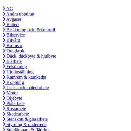
AC
Andra uppdrag
Avgaser
Batteri
Besiktning och förkontroll
Bilservice
Bilvård
Bromsar
Dragkrok
Däck, däckbyte & hjulbyte
Elarbete
Felsökning
Hjulinställning
Kamrem & kamkedja
Koppling
Lack- och måleriarbete
Motor
Oljebyte
Plåtarbete
Rostarbete
Skadearbete
Stenskott & glasarbete
Styrning & underrede
Stötdämpare & fjädring