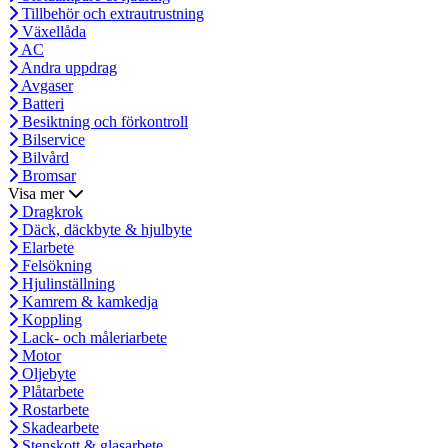
Tillbehör och extrautrustning
Växellåda
AC
Andra uppdrag
Avgaser
Batteri
Besiktning och förkontroll
Bilservice
Bilvård
Bromsar
Visa mer
Dragkrok
Däck, däckbyte & hjulbyte
Elarbete
Felsökning
Hjulinställning
Kamrem & kamkedja
Koppling
Lack- och måleriarbete
Motor
Oljebyte
Plåtarbete
Rostarbete
Skadearbete
Stenskott & glasarbete