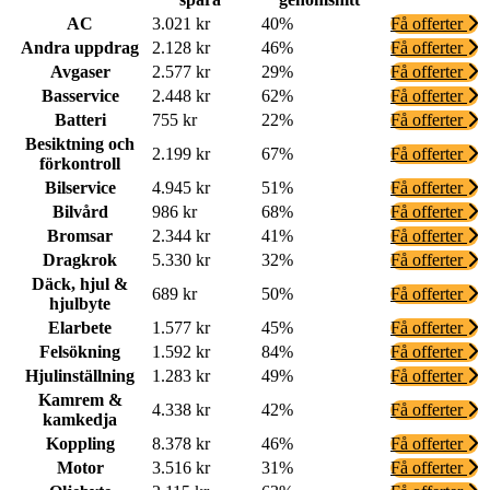
AC
3.021 kr
40%
Få offerter
Andra uppdrag
2.128 kr
46%
Få offerter
Avgaser
2.577 kr
29%
Få offerter
Basservice
2.448 kr
62%
Få offerter
Batteri
755 kr
22%
Få offerter
Besiktning och
2.199 kr
67%
Få offerter
förkontroll
Bilservice
4.945 kr
51%
Få offerter
Bilvård
986 kr
68%
Få offerter
Bromsar
2.344 kr
41%
Få offerter
Dragkrok
5.330 kr
32%
Få offerter
Däck, hjul &
689 kr
50%
Få offerter
hjulbyte
Elarbete
1.577 kr
45%
Få offerter
Felsökning
1.592 kr
84%
Få offerter
Hjulinställning
1.283 kr
49%
Få offerter
Kamrem &
4.338 kr
42%
Få offerter
kamkedja
Koppling
8.378 kr
46%
Få offerter
Motor
3.516 kr
31%
Få offerter