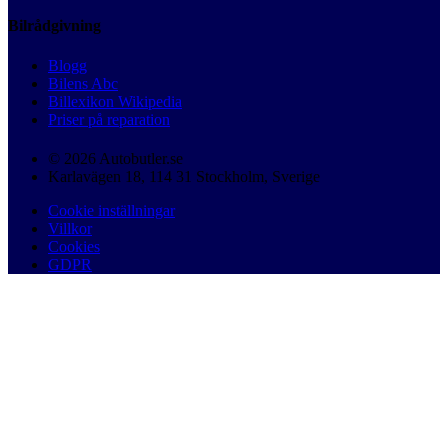
Bilrådgivning
Blogg
Bilens Abc
Billexikon Wikipedia
Priser på reparation
© 2026 Autobutler.se
Karlavägen 18, 114 31 Stockholm, Sverige
Cookie inställningar
Villkor
Cookies
GDPR