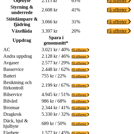
Oljebyte
2.115 kr
63%
Få offerter
Styrning &
2.608 kr
41%
Få offerter
underrede
Stötdämpare &
3.066 kr
31%
Få offerter
fjädring
Växellåda
3.397 kr
20%
Få offerter
Spara i
Uppdrag
genomsnitt*
AC
3.021 kr / 40%
Få offerter
Andra uppdrag
2.128 kr / 46%
Få offerter
Avgaser
2.577 kr / 29%
Få offerter
Basservice
2.448 kr / 62%
Få offerter
Batteri
755 kr / 22%
Få offerter
Besiktning och
2.199 kr / 67%
Få offerter
förkontroll
Bilservice
4.945 kr / 51%
Få offerter
Bilvård
986 kr / 68%
Få offerter
Bromsar
2.344 kr / 41%
Få offerter
Dragkrok
5.330 kr / 32%
Få offerter
Däck, hjul &
689 kr / 50%
Få offerter
hjulbyte
Elarbete
1.577 kr / 45%
Få offerter