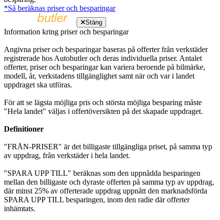
*Så beräknas priser och besparingar
Stäng
Information kring priser och besparingar
Angivna priser och besparingar baseras på offerter från verkstäder
registrerade hos Autobutler och deras individuella priser. Antalet
offerter, priser och besparingar kan variera beroende på bilmärke,
modell, år, verkstadens tillgänglighet samt när och var i landet
uppdraget ska utföras.
För att se lägsta möjliga pris och största möjliga besparing måste
"Hela landet" väljas i offertöversikten på det skapade uppdraget.
Definitioner
"FRÅN-PRISER" är det billigaste tillgängliga priset, på samma typ
av uppdrag, från verkstäder i hela landet.
"SPARA UPP TILL" beräknas som den uppnådda besparingen
mellan den billigaste och dyraste offerten på samma typ av uppdrag,
där minst 25% av offerterade uppdrag uppnått den marknadsförda
SPARA UPP TILL besparingen, inom den radie där offerter
inhämtats.