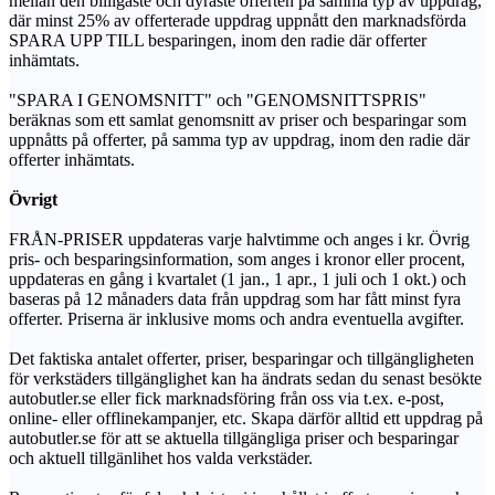
mellan den billigaste och dyraste offerten på samma typ av uppdrag,
där minst 25% av offerterade uppdrag uppnått den marknadsförda
SPARA UPP TILL besparingen, inom den radie där offerter
inhämtats.
"SPARA I GENOMSNITT" och "GENOMSNITTSPRIS"
beräknas som ett samlat genomsnitt av priser och besparingar som
uppnåtts på offerter, på samma typ av uppdrag, inom den radie där
offerter inhämtats.
Övrigt
FRÅN-PRISER uppdateras varje halvtimme och anges i kr. Övrig
pris- och besparingsinformation, som anges i kronor eller procent,
uppdateras en gång i kvartalet (1 jan., 1 apr., 1 juli och 1 okt.) och
baseras på 12 månaders data från uppdrag som har fått minst fyra
offerter. Priserna är inklusive moms och andra eventuella avgifter.
Det faktiska antalet offerter, priser, besparingar och tillgängligheten
för verkstäders tillgänglighet kan ha ändrats sedan du senast besökte
autobutler.se eller fick marknadsföring från oss via t.ex. e-post,
online- eller offlinekampanjer, etc. Skapa därför alltid ett uppdrag på
autobutler.se för att se aktuella tillgängliga priser och besparingar
och aktuell tillgänlihet hos valda verkstäder.