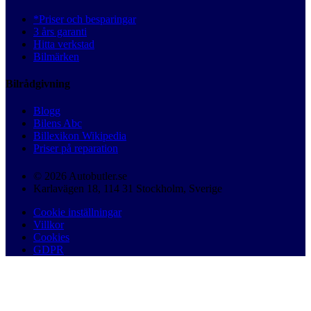
*Priser och besparingar
3 års garanti
Hitta verkstad
Bilmärken
Bilrådgivning
Blogg
Bilens Abc
Billexikon Wikipedia
Priser på reparation
© 2026 Autobutler.se
Karlavägen 18, 114 31 Stockholm, Sverige
Cookie inställningar
Villkor
Cookies
GDPR