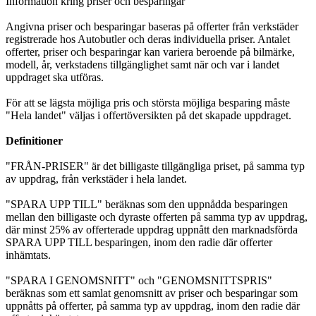
Information kring priser och besparingar
Angivna priser och besparingar baseras på offerter från verkstäder
registrerade hos Autobutler och deras individuella priser. Antalet
offerter, priser och besparingar kan variera beroende på bilmärke,
modell, år, verkstadens tillgänglighet samt när och var i landet
uppdraget ska utföras.
För att se lägsta möjliga pris och största möjliga besparing måste
"Hela landet" väljas i offertöversikten på det skapade uppdraget.
Definitioner
"FRÅN-PRISER" är det billigaste tillgängliga priset, på samma typ
av uppdrag, från verkstäder i hela landet.
"SPARA UPP TILL" beräknas som den uppnådda besparingen
mellan den billigaste och dyraste offerten på samma typ av uppdrag,
där minst 25% av offerterade uppdrag uppnått den marknadsförda
SPARA UPP TILL besparingen, inom den radie där offerter
inhämtats.
"SPARA I GENOMSNITT" och "GENOMSNITTSPRIS"
beräknas som ett samlat genomsnitt av priser och besparingar som
uppnåtts på offerter, på samma typ av uppdrag, inom den radie där