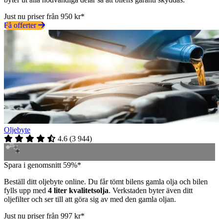
Just nu priser från 950 kr*
Få offerter
Oljebyte
4.6
(
3 944
)
Spara i genomsnitt 59%*
Beställ ditt oljebyte online. Du får tömt bilens gamla olja och bilen
fylls upp med
4 liter kvalitetsolja
. Verkstaden byter även ditt
oljefilter och ser till att göra sig av med den gamla oljan.
Just nu priser från 997 kr*