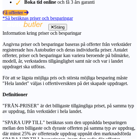
Boka tid online
och få 3 års garanti
Få offerter
*Så beräknas priser och besparingar
Stäng
Information kring priser och besparingar
Angivna priser och besparingar baseras på offerter från verkstäder
registrerade hos Autobutler och deras individuella priser. Antalet
offerter, priser och besparingar kan variera beroende på bilmärke,
modell, år, verkstadens tillgänglighet samt när och var i landet
uppdraget ska utföras.
För att se lägsta möjliga pris och största möjliga besparing måste
"Hela landet" väljas i offertöversikten på det skapade uppdraget.
Definitioner
"FRÅN-PRISER" är det billigaste tillgängliga priset, på samma typ
av uppdrag, från verkstäder i hela landet.
"SPARA UPP TILL" beräknas som den uppnådda besparingen
mellan den billigaste och dyraste offerten på samma typ av uppdrag,
där minst 25% av offerterade uppdrag uppnått den marknadsförda