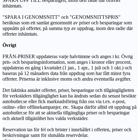
SPARA UPP TILL besparingen, inom den radie där offerter
inhämtats.
"SPARA I GENOMSNITT" och "GENOMSNITTSPRIS"
beräknas som ett samlat genomsnitt av priser och besparingar som
uppnåtts på offerter, på samma typ av uppdrag, inom den radie där
offerter inhämtats.
Övrigt
FRÅN-PRISER uppdateras varje halvtimme och anges i kr. Övrig
pris- och besparingsinformation, som anges i kronor eller procent,
uppdateras en gång i kvartalet (1 jan., 1 apr., 1 juli och 1 okt.) och
baseras på 12 månaders data från uppdrag som har fått minst fyra
offerter. Priserna är inklusive moms och andra eventuella avgifter.
Det faktiska antalet offerter, priser, besparingar och tillgängligheten
för verkstäders tillgänglighet kan ha ändrats sedan du senast besökte
autobutler.se eller fick marknadsföring från oss via t.ex. e-post,
online- eller offlinekampanjer, etc. Skapa därför alltid ett uppdrag på
autobutler.se för att se aktuella tillgängliga priser och besparingar
och aktuell tillgänlihet hos valda verkstäder.
Reservation tas för fel och brister i innehållet i offerten, priser och
beskrivningar samt för slutsålda reservdelar.