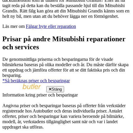
däckdimension som är tillåten för Mitsubishi Grandis? Efter att ha
tagit reda på detta kan du beställa passande hjul till din Mitsubishi
Grandis. Rätt fälg kan göra att din Mitsubishi Grandis känns som en
helt ny bil, men utan att du behöver lägga ner en förmögenhet.
Läs mer om
Fälgar byte eller reparation
Prisar på andre Mitsubishi reparationer
och services
De genomsnittliga priserna och besparingarna för de visade
bilmärkena baseras på olika modeller och år. Du måste därför skapa
ett uppdrag och jämföra offerter för att se ditt faktiska pris och din
besparing.
*Så beräknas priser och besparingar
Stäng
Information kring priser och besparingar
Angivna priser och besparingar baseras på offerter från verkstäder
registrerade hos Autobutler och deras individuella priser. Antalet
offerter, priser och besparingar kan variera beroende på bilmärke,
modell, år, verkstadens tillgänglighet samt när och var i landet
uppdraget ska utföras.