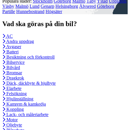
Populära städer:
Stockholm
Göteborg
Malmö
Täby
Ystad
Upplands
Väsby
Malmö
Lund
Genarp
Helsingborg
Älvsered
Göteborg
Partille
Hunnebostrand
Högsäter
Vad ska göras på din bil?
AC
Andra uppdrag
Avgaser
Batteri
Besiktning och förkontroll
Bilservice
Bilvård
Bromsar
Dragkrok
Däck, däckbyte & hjulbyte
Elarbete
Felsökning
Hjulinställning
Kamrem & kamkedja
Koppling
Lack- och måleriarbete
Motor
Oljebyte