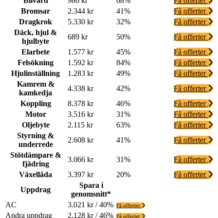
Bilvård
986 kr
68%
Få offerter
Bromsar
2.344 kr
41%
Få offerter
Dragkrok
5.330 kr
32%
Få offerter
Däck, hjul &
689 kr
50%
Få offerter
hjulbyte
Elarbete
1.577 kr
45%
Få offerter
Felsökning
1.592 kr
84%
Få offerter
Hjulinställning
1.283 kr
49%
Få offerter
Kamrem &
4.338 kr
42%
Få offerter
kamkedja
Koppling
8.378 kr
46%
Få offerter
Motor
3.516 kr
31%
Få offerter
Oljebyte
2.115 kr
63%
Få offerter
Styrning &
2.608 kr
41%
Få offerter
underrede
Stötdämpare &
3.066 kr
31%
Få offerter
fjädring
Växellåda
3.397 kr
20%
Få offerter
Spara i
Uppdrag
genomsnitt*
AC
3.021 kr / 40%
Få offerter
Andra uppdrag
2.128 kr / 46%
Få offerter