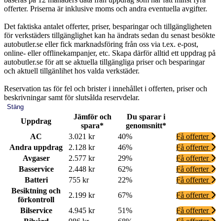
offerter. Priserna är inklusive moms och andra eventuella avgifter.
Det faktiska antalet offerter, priser, besparingar och tillgängligheten
för verkstäders tillgänglighet kan ha ändrats sedan du senast besökte
autobutler.se eller fick marknadsföring från oss via t.ex. e-post,
online- eller offlinekampanjer, etc. Skapa därför alltid ett uppdrag på
autobutler.se för att se aktuella tillgängliga priser och besparingar
och aktuell tillgänlihet hos valda verkstäder.
Reservation tas för fel och brister i innehållet i offerten, priser och
beskrivningar samt för slutsålda reservdelar.
Stäng
Jämför och
Du sparar i
Uppdrag
spara*
genomsnitt*
AC
3.021 kr
40%
Få offerter
Andra uppdrag
2.128 kr
46%
Få offerter
Avgaser
2.577 kr
29%
Få offerter
Basservice
2.448 kr
62%
Få offerter
Batteri
755 kr
22%
Få offerter
Besiktning och
2.199 kr
67%
Få offerter
förkontroll
Bilservice
4.945 kr
51%
Få offerter