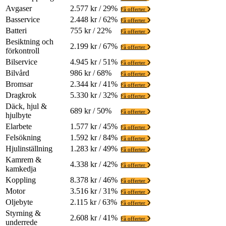
Avgaser
2.577 kr / 29%
Få offerter
Basservice
2.448 kr / 62%
Få offerter
Batteri
755 kr / 22%
Få offerter
Besiktning och
2.199 kr / 67%
Få offerter
förkontroll
Bilservice
4.945 kr / 51%
Få offerter
Bilvård
986 kr / 68%
Få offerter
Bromsar
2.344 kr / 41%
Få offerter
Dragkrok
5.330 kr / 32%
Få offerter
Däck, hjul &
689 kr / 50%
Få offerter
hjulbyte
Elarbete
1.577 kr / 45%
Få offerter
Felsökning
1.592 kr / 84%
Få offerter
Hjulinställning
1.283 kr / 49%
Få offerter
Kamrem &
4.338 kr / 42%
Få offerter
kamkedja
Koppling
8.378 kr / 46%
Få offerter
Motor
3.516 kr / 31%
Få offerter
Oljebyte
2.115 kr / 63%
Få offerter
Styrning &
2.608 kr / 41%
Få offerter
underrede