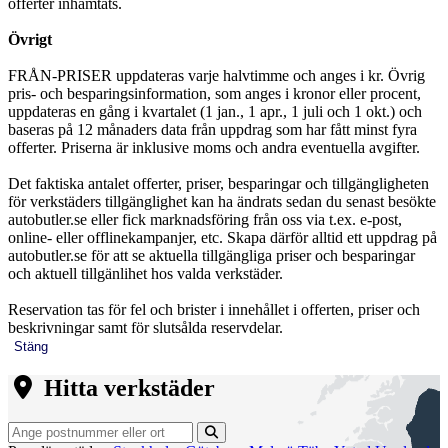
offerter inhämtats.
Övrigt
FRÅN-PRISER uppdateras varje halvtimme och anges i kr. Övrig
pris- och besparingsinformation, som anges i kronor eller procent,
uppdateras en gång i kvartalet (1 jan., 1 apr., 1 juli och 1 okt.) och
baseras på 12 månaders data från uppdrag som har fått minst fyra
offerter. Priserna är inklusive moms och andra eventuella avgifter.
Det faktiska antalet offerter, priser, besparingar och tillgängligheten
för verkstäders tillgänglighet kan ha ändrats sedan du senast besökte
autobutler.se eller fick marknadsföring från oss via t.ex. e-post,
online- eller offlinekampanjer, etc. Skapa därför alltid ett uppdrag på
autobutler.se för att se aktuella tillgängliga priser och besparingar
och aktuell tillgänlihet hos valda verkstäder.
Reservation tas för fel och brister i innehållet i offerten, priser och
beskrivningar samt för slutsålda reservdelar.
Stäng
Hitta verkstäder