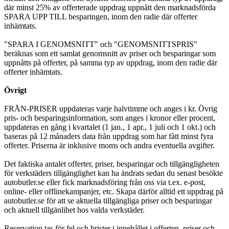
där minst 25% av offerterade uppdrag uppnått den marknadsförda
SPARA UPP TILL besparingen, inom den radie där offerter
inhämtats.
"SPARA I GENOMSNITT" och "GENOMSNITTSPRIS"
beräknas som ett samlat genomsnitt av priser och besparingar som
uppnåtts på offerter, på samma typ av uppdrag, inom den radie där
offerter inhämtats.
Övrigt
FRÅN-PRISER uppdateras varje halvtimme och anges i kr. Övrig
pris- och besparingsinformation, som anges i kronor eller procent,
uppdateras en gång i kvartalet (1 jan., 1 apr., 1 juli och 1 okt.) och
baseras på 12 månaders data från uppdrag som har fått minst fyra
offerter. Priserna är inklusive moms och andra eventuella avgifter.
Det faktiska antalet offerter, priser, besparingar och tillgängligheten
för verkstäders tillgänglighet kan ha ändrats sedan du senast besökte
autobutler.se eller fick marknadsföring från oss via t.ex. e-post,
online- eller offlinekampanjer, etc. Skapa därför alltid ett uppdrag på
autobutler.se för att se aktuella tillgängliga priser och besparingar
och aktuell tillgänlihet hos valda verkstäder.
Reservation tas för fel och brister i innehållet i offerten, priser och