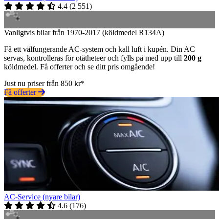
4.4
(
2 551
)
Vanligtvis bilar från 1970-2017 (köldmedel R134A)
Få ett välfungerande AC-system och kall luft i kupén. Din AC
servas, kontrolleras för otätheteer och fylls på med upp till
200 g
köldmedel. Få offerter och se ditt pris omgående!
Just nu priser från 850 kr*
Få offerter
AC-Service (nyare bilar)
4.6
(
176
)