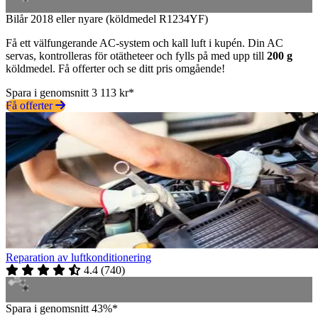
Bilår 2018 eller nyare (köldmedel R1234YF)
Få ett välfungerande AC-system och kall luft i kupén. Din AC
servas, kontrolleras för otätheteer och fylls på med upp till
200 g
köldmedel. Få offerter och se ditt pris omgående!
Spara i genomsnitt 3 113 kr*
Få offerter
Reparation av luftkonditionering
4.4
(
740
)
Spara i genomsnitt 43%*