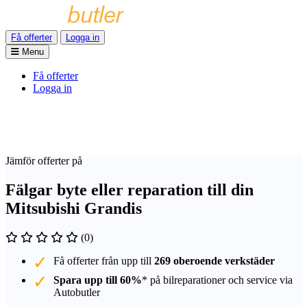
Få offerter
Logga in
Menu
Få offerter
Logga in
Jämför offerter på
Fälgar byte eller reparation till din
Mitsubishi Grandis
(0)
Få offerter från upp till
269 oberoende verkstäder
Spara upp till 60%
* på bilreparationer och service via
Autobutler