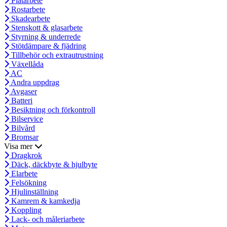
Plåtarbete
Rostarbete
Skadearbete
Stenskott & glasarbete
Styrning & underrede
Stötdämpare & fjädring
Tillbehör och extrautrustning
Växellåda
AC
Andra uppdrag
Avgaser
Batteri
Besiktning och förkontroll
Bilservice
Bilvård
Bromsar
Visa mer
Dragkrok
Däck, däckbyte & hjulbyte
Elarbete
Felsökning
Hjulinställning
Kamrem & kamkedja
Koppling
Lack- och måleriarbete