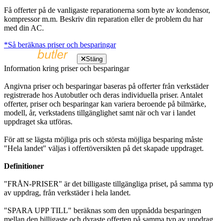
Få offerter på de vanligaste reparationerna som byte av kondensor,
kompressor m.m. Beskriv din reparation eller de problem du har
med din AC.
*Så beräknas priser och besparingar
Stäng
Information kring priser och besparingar
Angivna priser och besparingar baseras på offerter från verkstäder
registrerade hos Autobutler och deras individuella priser. Antalet
offerter, priser och besparingar kan variera beroende på bilmärke,
modell, år, verkstadens tillgänglighet samt när och var i landet
uppdraget ska utföras.
För att se lägsta möjliga pris och största möjliga besparing måste
"Hela landet" väljas i offertöversikten på det skapade uppdraget.
Definitioner
"FRÅN-PRISER" är det billigaste tillgängliga priset, på samma typ
av uppdrag, från verkstäder i hela landet.
"SPARA UPP TILL" beräknas som den uppnådda besparingen
mellan den billigaste och dyraste offerten på samma typ av uppdrag,