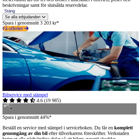
beskrivningar samt för slutsålda reservdelar.
Stäng
Se alla erbjudanden
Spara i genomsnitt 3 203 kr*
Få offerter
Bilservice med stämpel
4.6
(
19 985
)
Spara i genomsnitt 44%*
Beställ en service med stämpel i serviceboken. Du får en
komplett
genomgång av din bil
efter tillverkarens föreskrifter. Verkstaden
byter ut alla nödvändiga delar så att bilens garanti skyddas.