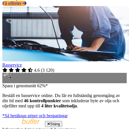
Få offerter
Basservice
4.6
(
3 120
)
Spara i genomsnitt 62%*
Beställ en basservice online. Du får en fullständig genomgång av
din bil med
46 kontrollpunkter
som inkluderar byte av olja och
oljefilter med upp till
4 liter kvalitetsolja
.
*Så beräknas priser och besparingar
Stäng