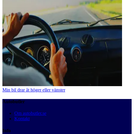
Min bil drar åt höger eller vänster
Autobutler
Om autobutler.se
Kontakt
Info