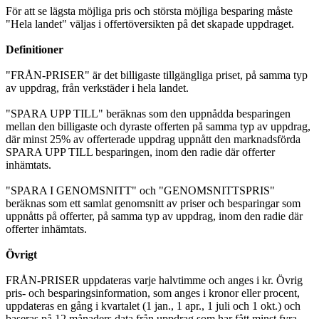
För att se lägsta möjliga pris och största möjliga besparing måste
"Hela landet" väljas i offertöversikten på det skapade uppdraget.
Definitioner
"FRÅN-PRISER" är det billigaste tillgängliga priset, på samma typ
av uppdrag, från verkstäder i hela landet.
"SPARA UPP TILL" beräknas som den uppnådda besparingen
mellan den billigaste och dyraste offerten på samma typ av uppdrag,
där minst 25% av offerterade uppdrag uppnått den marknadsförda
SPARA UPP TILL besparingen, inom den radie där offerter
inhämtats.
"SPARA I GENOMSNITT" och "GENOMSNITTSPRIS"
beräknas som ett samlat genomsnitt av priser och besparingar som
uppnåtts på offerter, på samma typ av uppdrag, inom den radie där
offerter inhämtats.
Övrigt
FRÅN-PRISER uppdateras varje halvtimme och anges i kr. Övrig
pris- och besparingsinformation, som anges i kronor eller procent,
uppdateras en gång i kvartalet (1 jan., 1 apr., 1 juli och 1 okt.) och
baseras på 12 månaders data från uppdrag som har fått minst fyra