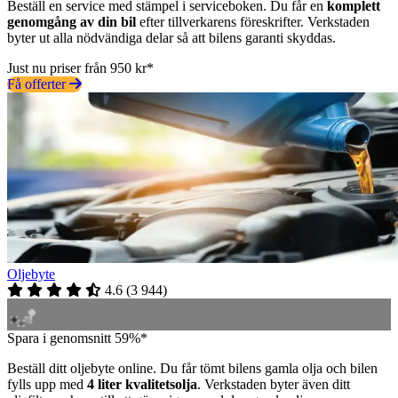
Beställ en service med stämpel i serviceboken. Du får en
komplett
genomgång av din bil
efter tillverkarens föreskrifter. Verkstaden
byter ut alla nödvändiga delar så att bilens garanti skyddas.
Just nu priser från 950 kr*
Få offerter
Oljebyte
4.6
(
3 944
)
Spara i genomsnitt 59%*
Beställ ditt oljebyte online. Du får tömt bilens gamla olja och bilen
fylls upp med
4 liter kvalitetsolja
. Verkstaden byter även ditt