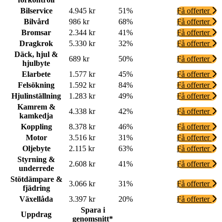
Bilservice
4.945 kr
51%
Få offerter
Bilvård
986 kr
68%
Få offerter
Bromsar
2.344 kr
41%
Få offerter
Dragkrok
5.330 kr
32%
Få offerter
Däck, hjul &
689 kr
50%
Få offerter
hjulbyte
Elarbete
1.577 kr
45%
Få offerter
Felsökning
1.592 kr
84%
Få offerter
Hjulinställning
1.283 kr
49%
Få offerter
Kamrem &
4.338 kr
42%
Få offerter
kamkedja
Koppling
8.378 kr
46%
Få offerter
Motor
3.516 kr
31%
Få offerter
Oljebyte
2.115 kr
63%
Få offerter
Styrning &
2.608 kr
41%
Få offerter
underrede
Stötdämpare &
3.066 kr
31%
Få offerter
fjädring
Växellåda
3.397 kr
20%
Få offerter
Spara i
Uppdrag
genomsnitt*