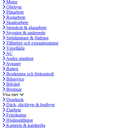
Motor
Oljebyte
Plåtarbete
Rostarbete
Skadearbete
Stenskott & glasarbete
Styrning & underrede
Stötdämpare & fjädring
Tillbehör och extrautrustning
Växellåda
AC
Andra uppdrag
Avgaser
Batteri
Besiktning och förkontroll
Bilservice
Bilvård
Bromsar
Visa mer
Dragkrok
Däck, däckbyte & hjulbyte
Elarbete
Felsökning
Hjulinställning
Kamrem & kamkedja