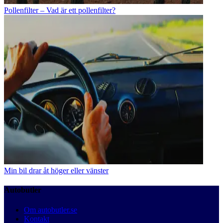
Pollenfilter – Vad är ett pollenfilter?
Min bil drar åt höger eller vänster
Autobutler
Om autobutler.se
Kontakt