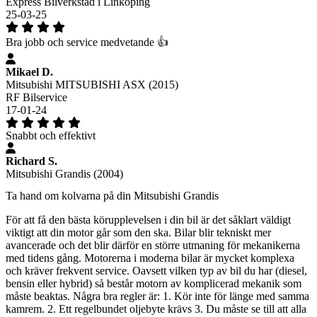
Express Bilverkstad i Linköping
25-03-25
Bra jobb och service medvetande 👍
Mikael D.
Mitsubishi MITSUBISHI ASX (2015)
RF Bilservice
17-01-24
Snabbt och effektivt
Richard S.
Mitsubishi Grandis (2004)
Ta hand om kolvarna på din Mitsubishi Grandis
För att få den bästa körupplevelsen i din bil är det såklart väldigt
viktigt att din motor går som den ska. Bilar blir tekniskt mer
avancerade och det blir därför en större utmaning för mekanikerna
med tidens gång. Motorerna i moderna bilar är mycket komplexa
och kräver frekvent service. Oavsett vilken typ av bil du har (diesel,
bensin eller hybrid) så består motorn av komplicerad mekanik som
måste beaktas. Några bra regler är: 1. Kör inte för länge med samma
kamrem. 2. Ett regelbundet oljebyte krävs 3. Du måste se till att alla