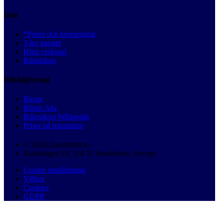
Info
*Priser och besparingar
3 års garanti
Hitta verkstad
Bilmärken
Bilrådgivning
Blogg
Bilens Abc
Billexikon Wikipedia
Priser på reparation
© 2026 Autobutler.se
Karlavägen 18, 114 31 Stockholm, Sverige
Cookie inställningar
Villkor
Cookies
GDPR