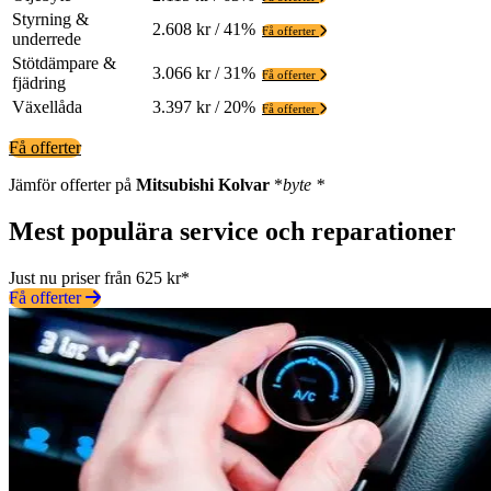
Styrning &
2.608 kr / 41%
Få offerter
underrede
Stötdämpare &
3.066 kr / 31%
Få offerter
fjädring
Växellåda
3.397 kr / 20%
Få offerter
Få offerter
Jämför offerter på
Mitsubishi
Kolvar
*
byte *
Mest populära service och reparationer
Just nu priser från 625 kr*
Få offerter