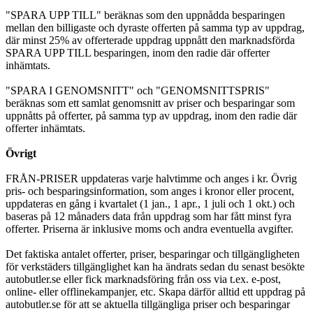
"SPARA UPP TILL" beräknas som den uppnådda besparingen
mellan den billigaste och dyraste offerten på samma typ av uppdrag,
där minst 25% av offerterade uppdrag uppnått den marknadsförda
SPARA UPP TILL besparingen, inom den radie där offerter
inhämtats.
"SPARA I GENOMSNITT" och "GENOMSNITTSPRIS"
beräknas som ett samlat genomsnitt av priser och besparingar som
uppnåtts på offerter, på samma typ av uppdrag, inom den radie där
offerter inhämtats.
Övrigt
FRÅN-PRISER uppdateras varje halvtimme och anges i kr. Övrig
pris- och besparingsinformation, som anges i kronor eller procent,
uppdateras en gång i kvartalet (1 jan., 1 apr., 1 juli och 1 okt.) och
baseras på 12 månaders data från uppdrag som har fått minst fyra
offerter. Priserna är inklusive moms och andra eventuella avgifter.
Det faktiska antalet offerter, priser, besparingar och tillgängligheten
för verkstäders tillgänglighet kan ha ändrats sedan du senast besökte
autobutler.se eller fick marknadsföring från oss via t.ex. e-post,
online- eller offlinekampanjer, etc. Skapa därför alltid ett uppdrag på
autobutler.se för att se aktuella tillgängliga priser och besparingar