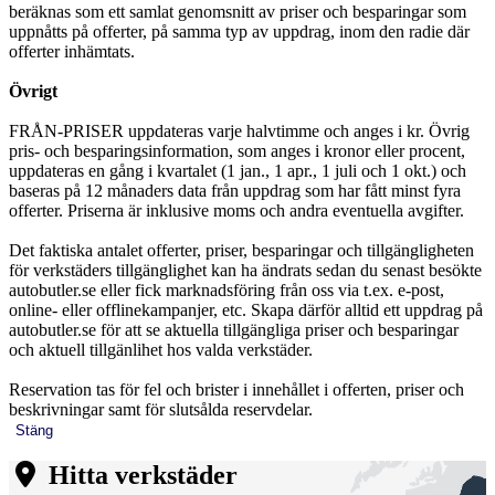
beräknas som ett samlat genomsnitt av priser och besparingar som
uppnåtts på offerter, på samma typ av uppdrag, inom den radie där
offerter inhämtats.
Övrigt
FRÅN-PRISER uppdateras varje halvtimme och anges i kr. Övrig
pris- och besparingsinformation, som anges i kronor eller procent,
uppdateras en gång i kvartalet (1 jan., 1 apr., 1 juli och 1 okt.) och
baseras på 12 månaders data från uppdrag som har fått minst fyra
offerter. Priserna är inklusive moms och andra eventuella avgifter.
Det faktiska antalet offerter, priser, besparingar och tillgängligheten
för verkstäders tillgänglighet kan ha ändrats sedan du senast besökte
autobutler.se eller fick marknadsföring från oss via t.ex. e-post,
online- eller offlinekampanjer, etc. Skapa därför alltid ett uppdrag på
autobutler.se för att se aktuella tillgängliga priser och besparingar
och aktuell tillgänlihet hos valda verkstäder.
Reservation tas för fel och brister i innehållet i offerten, priser och
beskrivningar samt för slutsålda reservdelar.
Stäng
Hitta verkstäder