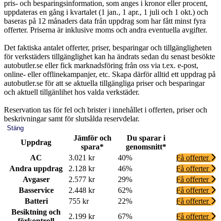
pris- och besparingsinformation, som anges i kronor eller procent,
uppdateras en gång i kvartalet (1 jan., 1 apr., 1 juli och 1 okt.) och
baseras på 12 månaders data från uppdrag som har fått minst fyra
offerter. Priserna är inklusive moms och andra eventuella avgifter.
Det faktiska antalet offerter, priser, besparingar och tillgängligheten
för verkstäders tillgänglighet kan ha ändrats sedan du senast besökte
autobutler.se eller fick marknadsföring från oss via t.ex. e-post,
online- eller offlinekampanjer, etc. Skapa därför alltid ett uppdrag på
autobutler.se för att se aktuella tillgängliga priser och besparingar
och aktuell tillgänlihet hos valda verkstäder.
Reservation tas för fel och brister i innehållet i offerten, priser och
beskrivningar samt för slutsålda reservdelar.
Stäng
Jämför och
Du sparar i
Uppdrag
spara*
genomsnitt*
AC
3.021 kr
40%
Få offerter
Andra uppdrag
2.128 kr
46%
Få offerter
Avgaser
2.577 kr
29%
Få offerter
Basservice
2.448 kr
62%
Få offerter
Batteri
755 kr
22%
Få offerter
Besiktning och
2.199 kr
67%
Få offerter
förkontroll