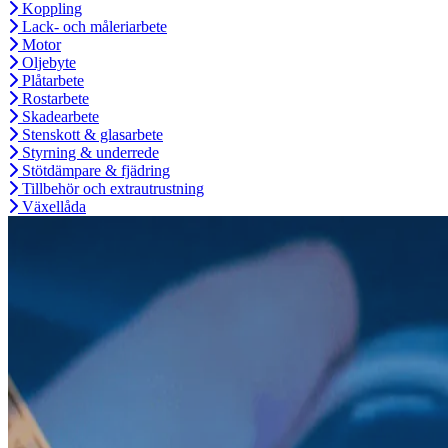
Koppling
Lack- och måleriarbete
Motor
Oljebyte
Plåtarbete
Rostarbete
Skadearbete
Stenskott & glasarbete
Styrning & underrede
Stötdämpare & fjädring
Tillbehör och extrautrustning
Växellåda