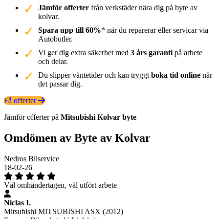
Jämför offerter
från verkstäder nära dig på byte av
kolvar.
Spara upp till 60%
* när du reparerar eller servicar via
Autobutler.
Vi ger dig extra säkerhet med
3 års garanti
på arbete
och delar.
Du slipper väntetider och kan tryggt
boka tid online
när
det passar dig.
Få offerter
Jämför offerter på
Mitsubishi
Kolvar
byte
Omdömen av Byte av Kolvar
Nedros Bilservice
18-02-26
Väl omhändertagen, väl utfört arbete
Niclas I.
Mitsubishi MITSUBISHI ASX (2012)