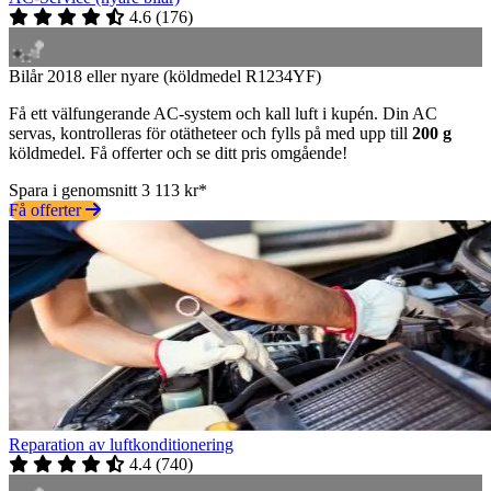
4.6
(
176
)
Bilår 2018 eller nyare (köldmedel R1234YF)
Få ett välfungerande AC-system och kall luft i kupén. Din AC
servas, kontrolleras för otätheteer och fylls på med upp till
200 g
köldmedel. Få offerter och se ditt pris omgående!
Spara i genomsnitt 3 113 kr*
Få offerter
Reparation av luftkonditionering
4.4
(
740
)