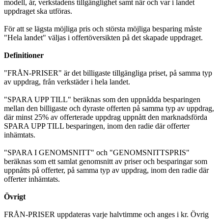
modell, år, verkstadens tillgänglighet samt när och var i landet
uppdraget ska utföras.
För att se lägsta möjliga pris och största möjliga besparing måste
"Hela landet" väljas i offertöversikten på det skapade uppdraget.
Definitioner
"FRÅN-PRISER" är det billigaste tillgängliga priset, på samma typ
av uppdrag, från verkstäder i hela landet.
"SPARA UPP TILL" beräknas som den uppnådda besparingen
mellan den billigaste och dyraste offerten på samma typ av uppdrag,
där minst 25% av offerterade uppdrag uppnått den marknadsförda
SPARA UPP TILL besparingen, inom den radie där offerter
inhämtats.
"SPARA I GENOMSNITT" och "GENOMSNITTSPRIS"
beräknas som ett samlat genomsnitt av priser och besparingar som
uppnåtts på offerter, på samma typ av uppdrag, inom den radie där
offerter inhämtats.
Övrigt
FRÅN-PRISER uppdateras varje halvtimme och anges i kr. Övrig