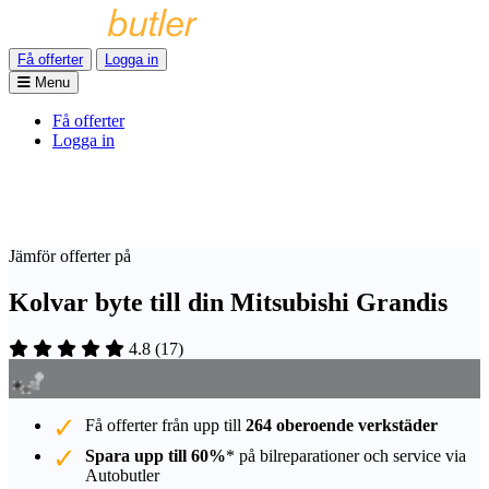
Få offerter
Logga in
Menu
Få offerter
Logga in
Jämför offerter på
Kolvar byte till din Mitsubishi Grandis
4.8
(
17
)
Få offerter från upp till
264 oberoende verkstäder
Spara upp till 60%
* på bilreparationer och service via
Autobutler