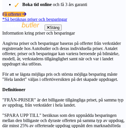
Boka tid online
och få 3 års garanti
Få offerter
*Så beräknas priser och besparingar
Stäng
Information kring priser och besparingar
Angivna priser och besparingar baseras på offerter från verkstäder
registrerade hos Autobutler och deras individuella priser. Antalet
offerter, priser och besparingar kan variera beroende på bilmärke,
modell, år, verkstadens tillgänglighet samt när och var i landet
uppdraget ska utföras.
För att se lägsta möjliga pris och största möjliga besparing måste
"Hela landet" väljas i offertöversikten på det skapade uppdraget.
Definitioner
"FRÅN-PRISER" är det billigaste tillgängliga priset, på samma typ
av uppdrag, från verkstäder i hela landet.
"SPARA UPP TILL" beräknas som den uppnådda besparingen
mellan den billigaste och dyraste offerten på samma typ av uppdrag,
där minst 25% av offerterade uppdrag uppnått den marknadsförda