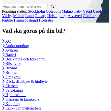
Populära städer:
Stockholm
Göteborg
Malmö
Täby
Ystad
Upplands
Väsby
Malmö
Lund
Genarp
Helsingborg
Älvsered
Göteborg
Partille
Hunnebostrand
Högsäter
Vad ska göras på din bil?
AC
Andra uppdrag
Avgaser
Batteri
Besiktning och förkontroll
Bilservice
Bilvård
Bromsar
Dragkrok
Däck, däckbyte & hjulbyte
Elarbete
Felsökning
Hjulinställning
Kamrem & kamkedja
Koppling
Lack- och måleriarbete