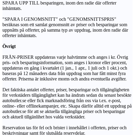
SPARA UPP TILL besparingen, inom den radie där offerter
inhämtats.
"SPARA I GENOMSNITT" och "GENOMSNITTSPRIS"
beräknas som ett samlat genomsnitt av priser och besparingar som
uppnåtts på offerter, på samma typ av uppdrag, inom den radie där
offerter inhämtats.
Övrigt
FRÅN-PRISER uppdateras varje halvtimme och anges i kr. Övrig
pris- och besparingsinformation, som anges i kronor eller procent,
uppdateras en gång i kvartalet (1 jan., 1 apr., 1 juli och 1 okt.) och
baseras på 12 månaders data från uppdrag som har fått minst fyra
offerter. Priserna är inklusive moms och andra eventuella avgifter.
Det faktiska antalet offerter, priser, besparingar och tillgängligheten
för verkstäders tillgänglighet kan ha ändrats sedan du senast besökte
autobutler.se eller fick marknadsföring från oss via t.ex. e-post,
online- eller offlinekampanjer, etc. Skapa därför alltid ett uppdrag på
autobutler.se för att se aktuella tillgängliga priser och besparingar
och aktuell tillgänlihet hos valda verkstäder.
Reservation tas för fel och brister i innehållet i offerten, priser och
beskrivningar samt för slutsålda reservdelar.