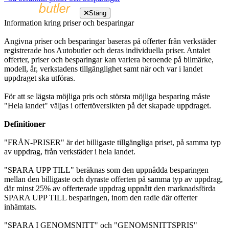
Stäng
Information kring priser och besparingar
Angivna priser och besparingar baseras på offerter från verkstäder
registrerade hos Autobutler och deras individuella priser. Antalet
offerter, priser och besparingar kan variera beroende på bilmärke,
modell, år, verkstadens tillgänglighet samt när och var i landet
uppdraget ska utföras.
För att se lägsta möjliga pris och största möjliga besparing måste
"Hela landet" väljas i offertöversikten på det skapade uppdraget.
Definitioner
"FRÅN-PRISER" är det billigaste tillgängliga priset, på samma typ
av uppdrag, från verkstäder i hela landet.
"SPARA UPP TILL" beräknas som den uppnådda besparingen
mellan den billigaste och dyraste offerten på samma typ av uppdrag,
där minst 25% av offerterade uppdrag uppnått den marknadsförda
SPARA UPP TILL besparingen, inom den radie där offerter
inhämtats.
"SPARA I GENOMSNITT" och "GENOMSNITTSPRIS"