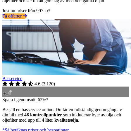
oljefilter och ser till att göra sig av med den gamla oljan.
Just nu priser från 997 kr*
Få offerter
Basservice
4.6
(
3 120
)
Spara i genomsnitt 62%*
Beställ en basservice online. Du får en fullständig genomgång av
din bil med
46 kontrollpunkter
som inkluderar byte av olja och
oljefilter med upp till
4 liter kvalitetsolja
.
*Så beräknas priser och besparingar