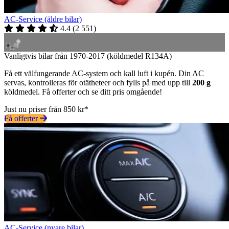
AC-Service (äldre bilar)
4.4
(
2 551
)
Vanligtvis bilar från 1970-2017 (köldmedel R134A)
Få ett välfungerande AC-system och kall luft i kupén. Din AC
servas, kontrolleras för otätheteer och fylls på med upp till
200 g
köldmedel. Få offerter och se ditt pris omgående!
Just nu priser från 850 kr*
Få offerter
AC-Service (nyare bilar)