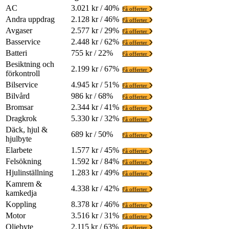
AC
3.021 kr / 40%
Få offerter
Andra uppdrag
2.128 kr / 46%
Få offerter
Avgaser
2.577 kr / 29%
Få offerter
Basservice
2.448 kr / 62%
Få offerter
Batteri
755 kr / 22%
Få offerter
Besiktning och
2.199 kr / 67%
Få offerter
förkontroll
Bilservice
4.945 kr / 51%
Få offerter
Bilvård
986 kr / 68%
Få offerter
Bromsar
2.344 kr / 41%
Få offerter
Dragkrok
5.330 kr / 32%
Få offerter
Däck, hjul &
689 kr / 50%
Få offerter
hjulbyte
Elarbete
1.577 kr / 45%
Få offerter
Felsökning
1.592 kr / 84%
Få offerter
Hjulinställning
1.283 kr / 49%
Få offerter
Kamrem &
4.338 kr / 42%
Få offerter
kamkedja
Koppling
8.378 kr / 46%
Få offerter
Motor
3.516 kr / 31%
Få offerter
Oljebyte
2.115 kr / 63%
Få offerter