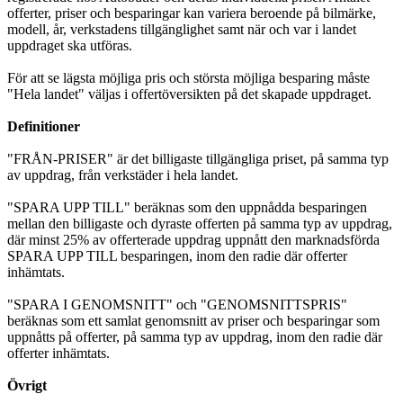
offerter, priser och besparingar kan variera beroende på bilmärke,
modell, år, verkstadens tillgänglighet samt när och var i landet
uppdraget ska utföras.
För att se lägsta möjliga pris och största möjliga besparing måste
"Hela landet" väljas i offertöversikten på det skapade uppdraget.
Definitioner
"FRÅN-PRISER" är det billigaste tillgängliga priset, på samma typ
av uppdrag, från verkstäder i hela landet.
"SPARA UPP TILL" beräknas som den uppnådda besparingen
mellan den billigaste och dyraste offerten på samma typ av uppdrag,
där minst 25% av offerterade uppdrag uppnått den marknadsförda
SPARA UPP TILL besparingen, inom den radie där offerter
inhämtats.
"SPARA I GENOMSNITT" och "GENOMSNITTSPRIS"
beräknas som ett samlat genomsnitt av priser och besparingar som
uppnåtts på offerter, på samma typ av uppdrag, inom den radie där
offerter inhämtats.
Övrigt