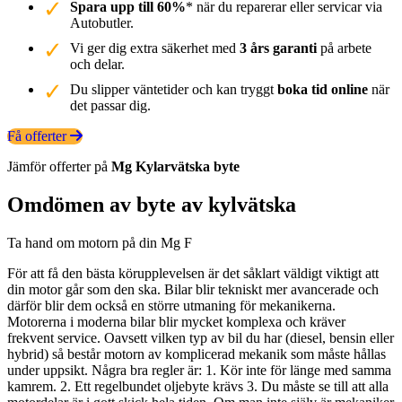
Spara upp till 60%
* när du reparerar eller servicar via
Autobutler.
Vi ger dig extra säkerhet med
3 års garanti
på arbete
och delar.
Du slipper väntetider och kan tryggt
boka tid online
när
det passar dig.
Få offerter
Jämför offerter på
Mg
Kylarvätska
byte
Omdömen av byte av kylvätska
Ta hand om motorn på din Mg F
För att få den bästa körupplevelsen är det såklart väldigt viktigt att
din motor går som den ska. Bilar blir tekniskt mer avancerade och
därför blir dem också en större utmaning för mekanikerna.
Motorerna i moderna bilar blir mycket komplexa och kräver
frekvent service. Oavsett vilken typ av bil du har (diesel, bensin eller
hybrid) så består motorn av komplicerad mekanik som måste hållas
under uppsikt. Några bra regler är: 1. Kör inte för länge med samma
kamrem. 2. Ett regelbundet oljebyte krävs 3. Du måste se till att alla