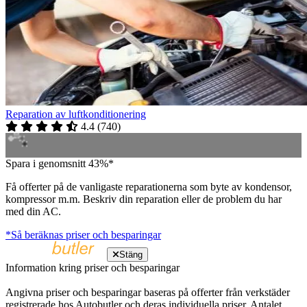
Reparation av luftkonditionering
4.4
(
740
)
Spara i genomsnitt 43%*
Få offerter på de vanligaste reparationerna som byte av kondensor,
kompressor m.m. Beskriv din reparation eller de problem du har
med din AC.
*Så beräknas priser och besparingar
Stäng
Information kring priser och besparingar
Angivna priser och besparingar baseras på offerter från verkstäder
registrerade hos Autobutler och deras individuella priser. Antalet