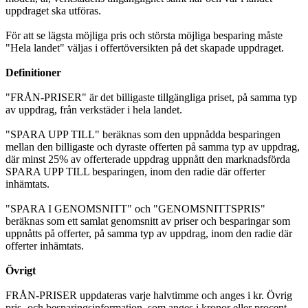
uppdraget ska utföras.
För att se lägsta möjliga pris och största möjliga besparing måste
"Hela landet" väljas i offertöversikten på det skapade uppdraget.
Definitioner
"FRÅN-PRISER" är det billigaste tillgängliga priset, på samma typ
av uppdrag, från verkstäder i hela landet.
"SPARA UPP TILL" beräknas som den uppnådda besparingen
mellan den billigaste och dyraste offerten på samma typ av uppdrag,
där minst 25% av offerterade uppdrag uppnått den marknadsförda
SPARA UPP TILL besparingen, inom den radie där offerter
inhämtats.
"SPARA I GENOMSNITT" och "GENOMSNITTSPRIS"
beräknas som ett samlat genomsnitt av priser och besparingar som
uppnåtts på offerter, på samma typ av uppdrag, inom den radie där
offerter inhämtats.
Övrigt
FRÅN-PRISER uppdateras varje halvtimme och anges i kr. Övrig
pris- och besparingsinformation, som anges i kronor eller procent,