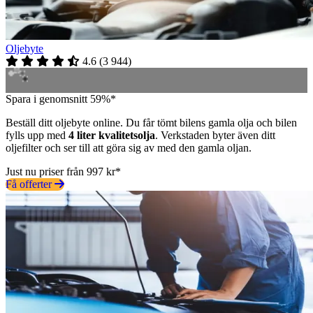
Oljebyte
4.6
(
3 944
)
Spara i genomsnitt 59%*
Beställ ditt oljebyte online. Du får tömt bilens gamla olja och bilen
fylls upp med
4 liter kvalitetsolja
. Verkstaden byter även ditt
oljefilter och ser till att göra sig av med den gamla oljan.
Just nu priser från 997 kr*
Få offerter