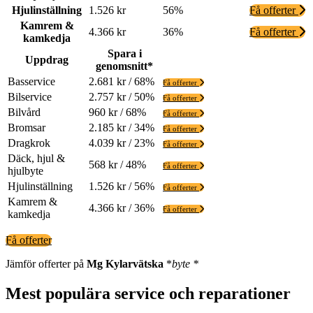
Hjulinställning
1.526 kr
56%
Få offerter
Kamrem &
4.366 kr
36%
Få offerter
kamkedja
Spara i
Uppdrag
genomsnitt*
Basservice
2.681 kr / 68%
Få offerter
Bilservice
2.757 kr / 50%
Få offerter
Bilvård
960 kr / 68%
Få offerter
Bromsar
2.185 kr / 34%
Få offerter
Dragkrok
4.039 kr / 23%
Få offerter
Däck, hjul &
568 kr / 48%
Få offerter
hjulbyte
Hjulinställning
1.526 kr / 56%
Få offerter
Kamrem &
4.366 kr / 36%
Få offerter
kamkedja
Få offerter
Jämför offerter på
Mg
Kylarvätska
*
byte *
Mest populära service och reparationer