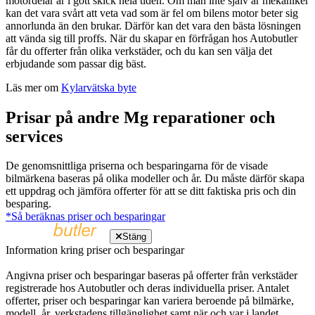
motordelar är i gott skick hela tiden. Om man inte själv är mekaniker
kan det vara svårt att veta vad som är fel om bilens motor beter sig
annorlunda än den brukar. Därför kan det vara den bästa lösningen
att vända sig till proffs. När du skapar en förfrågan hos Autobutler
får du offerter från olika verkstäder, och du kan sen välja det
erbjudande som passar dig bäst.
Läs mer om
Kylarvätska byte
Prisar på andre Mg reparationer och
services
De genomsnittliga priserna och besparingarna för de visade
bilmärkena baseras på olika modeller och år. Du måste därför skapa
ett uppdrag och jämföra offerter för att se ditt faktiska pris och din
besparing.
*Så beräknas priser och besparingar
Stäng
Information kring priser och besparingar
Angivna priser och besparingar baseras på offerter från verkstäder
registrerade hos Autobutler och deras individuella priser. Antalet
offerter, priser och besparingar kan variera beroende på bilmärke,
modell, år, verkstadens tillgänglighet samt när och var i landet