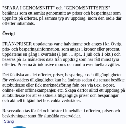
"SPARA I GENOMSNITT" och "GENOMSNITTSPRIS"
beräknas som ett samlat genomsnitt av priser och besparingar som
uppnåtts på offerter, på samma typ av uppdrag, inom den radie där
offerter inhämtats.
Övrigt
FRÅN-PRISER uppdateras varje halvtimme och anges i kr. Övrig
pris- och besparingsinformation, som anges i kronor eller procent,
uppdateras en gång i kvartalet (1 jan., 1 apr., 1 juli och 1 okt.) och
baseras på 12 månaders data från uppdrag som har fått minst fyra
offerter. Priserna är inklusive moms och andra eventuella avgifter.
Det faktiska antalet offerter, priser, besparingar och tillgängligheten
för verkstäders tillgänglighet kan ha ändrats sedan du senast besökte
autobutler.se eller fick marknadsföring från oss via t.ex. e-post,
online- eller offlinekampanjer, etc. Skapa därför alltid ett uppdrag på
autobutler.se för att se aktuella tillgängliga priser och besparingar
och aktuell tillgänlihet hos valda verkstäder.
Reservation tas för fel och brister i innehållet i offerten, priser och
beskrivningar samt för slutsålda reservdelar.
Stäng