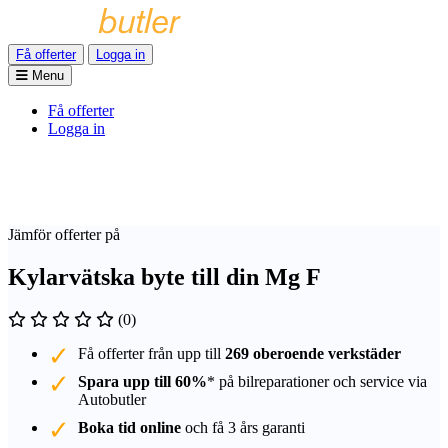
Få offerter
Logga in
Menu
Få offerter
Logga in
Jämför offerter på
Kylarvätska byte till din Mg F
(0)
Få offerter från upp till
269 oberoende verkstäder
Spara upp till 60%
* på bilreparationer och service via
Autobutler
Boka tid online
och få 3 års garanti