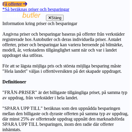
Få offerter
*Så beräknas priser och besparingar
Stäng
Information kring priser och besparingar
Angivna priser och besparingar baseras på offerter från verkstäder
registrerade hos Autobutler och deras individuella priser. Antalet
offerter, priser och besparingar kan variera beroende på bilmärke,
modell, år, verkstadens tillgänglighet samt när och var i landet
uppdraget ska utföras.
För att se lägsta möjliga pris och största möjliga besparing måste
"Hela landet" väljas i offertöversikten på det skapade uppdraget.
Definitioner
"FRÅN-PRISER" är det billigaste tillgängliga priset, på samma typ
av uppdrag, från verkstäder i hela landet.
"SPARA UPP TILL" beräknas som den uppnådda besparingen
mellan den billigaste och dyraste offerten på samma typ av uppdrag,
där minst 25% av offerterade uppdrag uppnått den marknadsförda
SPARA UPP TILL besparingen, inom den radie där offerter
inhämtats.