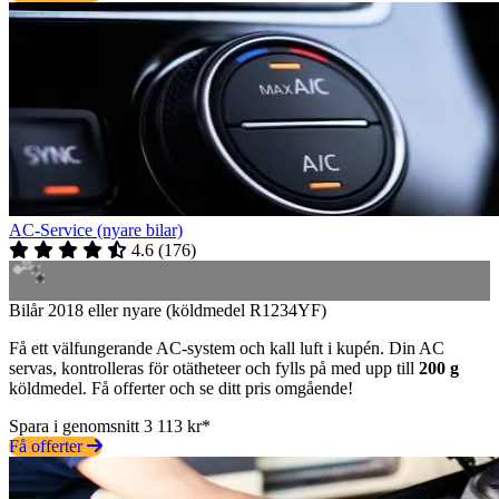
AC-Service (nyare bilar)
4.6
(
176
)
Bilår 2018 eller nyare (köldmedel R1234YF)
Få ett välfungerande AC-system och kall luft i kupén. Din AC
servas, kontrolleras för otätheteer och fylls på med upp till
200 g
köldmedel. Få offerter och se ditt pris omgående!
Spara i genomsnitt 3 113 kr*
Få offerter