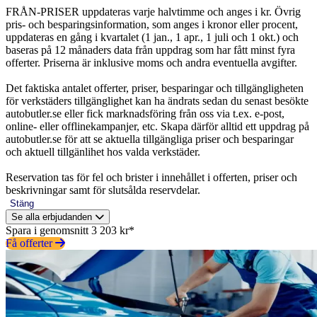
FRÅN-PRISER uppdateras varje halvtimme och anges i kr. Övrig
pris- och besparingsinformation, som anges i kronor eller procent,
uppdateras en gång i kvartalet (1 jan., 1 apr., 1 juli och 1 okt.) och
baseras på 12 månaders data från uppdrag som har fått minst fyra
offerter. Priserna är inklusive moms och andra eventuella avgifter.
Det faktiska antalet offerter, priser, besparingar och tillgängligheten
för verkstäders tillgänglighet kan ha ändrats sedan du senast besökte
autobutler.se eller fick marknadsföring från oss via t.ex. e-post,
online- eller offlinekampanjer, etc. Skapa därför alltid ett uppdrag på
autobutler.se för att se aktuella tillgängliga priser och besparingar
och aktuell tillgänlihet hos valda verkstäder.
Reservation tas för fel och brister i innehållet i offerten, priser och
beskrivningar samt för slutsålda reservdelar.
Stäng
Se alla erbjudanden
Spara i genomsnitt 3 203 kr*
Få offerter