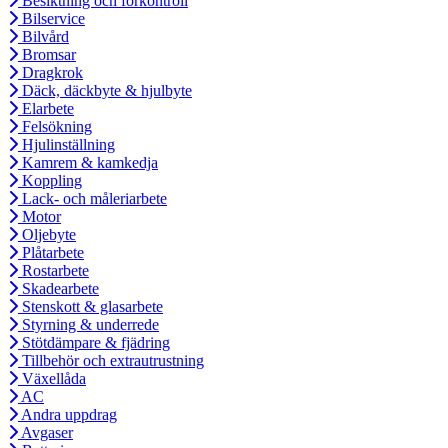
Besiktning och förkontroll
Bilservice
Bilvård
Bromsar
Dragkrok
Däck, däckbyte & hjulbyte
Elarbete
Felsökning
Hjulinställning
Kamrem & kamkedja
Koppling
Lack- och måleriarbete
Motor
Oljebyte
Plåtarbete
Rostarbete
Skadearbete
Stenskott & glasarbete
Styrning & underrede
Stötdämpare & fjädring
Tillbehör och extrautrustning
Växellåda
AC
Andra uppdrag
Avgaser