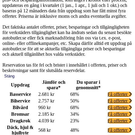
uppdateras en gång i kvartalet (1 jan., 1 apr., 1 juli och 1 okt.) och
baseras på 12 månaders data från uppdrag som har fått minst fyra
offerter. Priserna är inklusive moms och andra eventuella avgifter.
Det faktiska antalet offerter, priser, besparingar och tillgängligheten
för verkstäders tillgänglighet kan ha ändrats sedan du senast besökte
autobutler.se eller fick marknadsföring från oss via t.ex. e-post,
online- eller offlinekampanjer, etc. Skapa därför alltid ett uppdrag på
autobutler.se för att se aktuella tillgängliga priser och besparingar
och aktuell tillgänlihet hos valda verkstäder.
Reservation tas för fel och brister i innehållet i offerten, priser och
beskrivningar samt för slutsålda reservdelar.
Stäng
Jämför och
Du sparar i
Uppdrag
spara*
genomsnitt*
Basservice
2.681 kr
68%
Få offerter
Bilservice
2.757 kr
50%
Få offerter
Bilvård
960 kr
68%
Få offerter
Bromsar
2.185 kr
34%
Få offerter
Dragkrok
4.039 kr
23%
Få offerter
Däck, hjul &
568 kr
48%
Få offerter
hjulbyte