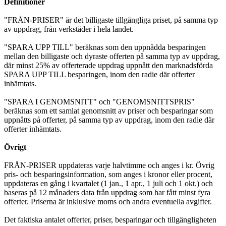
Definitioner
"FRÅN-PRISER" är det billigaste tillgängliga priset, på samma typ
av uppdrag, från verkstäder i hela landet.
"SPARA UPP TILL" beräknas som den uppnådda besparingen
mellan den billigaste och dyraste offerten på samma typ av uppdrag,
där minst 25% av offerterade uppdrag uppnått den marknadsförda
SPARA UPP TILL besparingen, inom den radie där offerter
inhämtats.
"SPARA I GENOMSNITT" och "GENOMSNITTSPRIS"
beräknas som ett samlat genomsnitt av priser och besparingar som
uppnåtts på offerter, på samma typ av uppdrag, inom den radie där
offerter inhämtats.
Övrigt
FRÅN-PRISER uppdateras varje halvtimme och anges i kr. Övrig
pris- och besparingsinformation, som anges i kronor eller procent,
uppdateras en gång i kvartalet (1 jan., 1 apr., 1 juli och 1 okt.) och
baseras på 12 månaders data från uppdrag som har fått minst fyra
offerter. Priserna är inklusive moms och andra eventuella avgifter.
Det faktiska antalet offerter, priser, besparingar och tillgängligheten