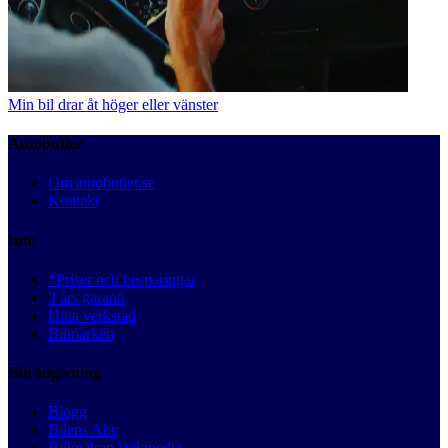
Min bil drar åt höger eller vänster
Autobutler
Om autobutler.se
Kontakt
Info
*Priser och besparingar
3 års garanti
Hitta verkstad
Bilmärken
Bilrådgivning
Blogg
Bilens Abc
Billexikon Wikipedia