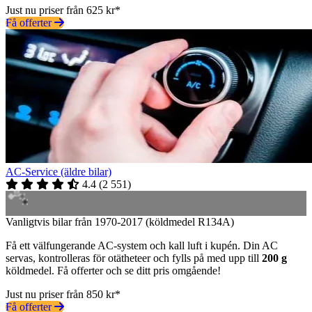
Just nu priser från 625 kr*
Få offerter
AC-Service (äldre bilar)
4.4
(
2 551
)
Vanligtvis bilar från 1970-2017 (köldmedel R134A)
Få ett välfungerande AC-system och kall luft i kupén. Din AC
servas, kontrolleras för otätheteer och fylls på med upp till
200 g
köldmedel. Få offerter och se ditt pris omgående!
Just nu priser från 850 kr*
Få offerter