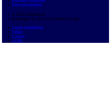
Priser på reparation
© 2026 Autobutler.se
Karlavägen 18, 114 31 Stockholm, Sverige
Cookie inställningar
Villkor
Cookies
GDPR