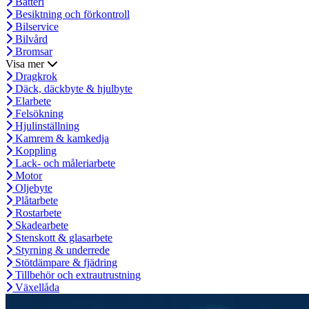
Batteri
Besiktning och förkontroll
Bilservice
Bilvård
Bromsar
Visa mer
Dragkrok
Däck, däckbyte & hjulbyte
Elarbete
Felsökning
Hjulinställning
Kamrem & kamkedja
Koppling
Lack- och måleriarbete
Motor
Oljebyte
Plåtarbete
Rostarbete
Skadearbete
Stenskott & glasarbete
Styrning & underrede
Stötdämpare & fjädring
Tillbehör och extrautrustning
Växellåda