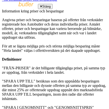
Stäng
Information kring priser och besparingar
Angivna priser och besparingar baseras på offerter från verkstäder
registrerade hos Autobutler och deras individuella priser. Antalet
offerter, priser och besparingar kan variera beroende på bilmärke,
modell, år, verkstadens tillgänglighet samt när och var i landet
uppdraget ska utföras.
För att se lägsta möjliga pris och största möjliga besparing måste
"Hela landet" väljas i offertöversikten på det skapade uppdraget.
Definitioner
"FRÅN-PRISER" är det billigaste tillgängliga priset, på samma typ
av uppdrag, från verkstäder i hela landet.
"SPARA UPP TILL" beräknas som den uppnådda besparingen
mellan den billigaste och dyraste offerten på samma typ av uppdrag,
där minst 25% av offerterade uppdrag uppnått den marknadsförda
SPARA UPP TILL besparingen, inom den radie där offerter
inhämtats.
"SPARA I GENOMSNITT" och "GENOMSNITTSPRIS"