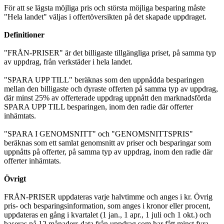
För att se lägsta möjliga pris och största möjliga besparing måste
"Hela landet" väljas i offertöversikten på det skapade uppdraget.
Definitioner
"FRÅN-PRISER" är det billigaste tillgängliga priset, på samma typ
av uppdrag, från verkstäder i hela landet.
"SPARA UPP TILL" beräknas som den uppnådda besparingen
mellan den billigaste och dyraste offerten på samma typ av uppdrag,
där minst 25% av offerterade uppdrag uppnått den marknadsförda
SPARA UPP TILL besparingen, inom den radie där offerter
inhämtats.
"SPARA I GENOMSNITT" och "GENOMSNITTSPRIS"
beräknas som ett samlat genomsnitt av priser och besparingar som
uppnåtts på offerter, på samma typ av uppdrag, inom den radie där
offerter inhämtats.
Övrigt
FRÅN-PRISER uppdateras varje halvtimme och anges i kr. Övrig
pris- och besparingsinformation, som anges i kronor eller procent,
uppdateras en gång i kvartalet (1 jan., 1 apr., 1 juli och 1 okt.) och
baseras på 12 månaders data från uppdrag som har fått minst fyra