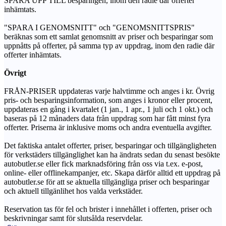
SPARA UPP TILL besparingen, inom den radie där offerter
inhämtats.
"SPARA I GENOMSNITT" och "GENOMSNITTSPRIS"
beräknas som ett samlat genomsnitt av priser och besparingar som
uppnåtts på offerter, på samma typ av uppdrag, inom den radie där
offerter inhämtats.
Övrigt
FRÅN-PRISER uppdateras varje halvtimme och anges i kr. Övrig
pris- och besparingsinformation, som anges i kronor eller procent,
uppdateras en gång i kvartalet (1 jan., 1 apr., 1 juli och 1 okt.) och
baseras på 12 månaders data från uppdrag som har fått minst fyra
offerter. Priserna är inklusive moms och andra eventuella avgifter.
Det faktiska antalet offerter, priser, besparingar och tillgängligheten
för verkstäders tillgänglighet kan ha ändrats sedan du senast besökte
autobutler.se eller fick marknadsföring från oss via t.ex. e-post,
online- eller offlinekampanjer, etc. Skapa därför alltid ett uppdrag på
autobutler.se för att se aktuella tillgängliga priser och besparingar
och aktuell tillgänlihet hos valda verkstäder.
Reservation tas för fel och brister i innehållet i offerten, priser och
beskrivningar samt för slutsålda reservdelar.