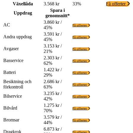
Växellåda
3.568 kr
33%
Få offerter
Spara i
Uppdrag
genomsnitt*
3.860 kr /
AC
Få offerter
45%
3.591 kr /
Andra uppdrag
Få offerter
45%
3.153 kr /
Avgaser
Få offerter
21%
2.303 kr /
Basservice
Få offerter
62%
1.422 kr /
Batteri
Få offerter
29%
Besiktning och
2.686 kr /
Få offerter
förkontroll
63%
3.235 kr /
Bilservice
Få offerter
42%
1.275 kr /
Bilvård
Få offerter
70%
3.579 kr /
Bromsar
Få offerter
44%
6.873 kr /
Dragkrok
Få offerter