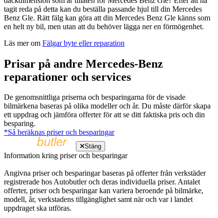
däckdimension som är tillåten för Mercedes Benz Gle? Efter att ha
tagit reda på detta kan du beställa passande hjul till din Mercedes
Benz Gle. Rätt fälg kan göra att din Mercedes Benz Gle känns som
en helt ny bil, men utan att du behöver lägga ner en förmögenhet.
Läs mer om
Fälgar byte eller reparation
Prisar på andre Mercedes-Benz
reparationer och services
De genomsnittliga priserna och besparingarna för de visade
bilmärkena baseras på olika modeller och år. Du måste därför skapa
ett uppdrag och jämföra offerter för att se ditt faktiska pris och din
besparing.
*Så beräknas priser och besparingar
Stäng
Information kring priser och besparingar
Angivna priser och besparingar baseras på offerter från verkstäder
registrerade hos Autobutler och deras individuella priser. Antalet
offerter, priser och besparingar kan variera beroende på bilmärke,
modell, år, verkstadens tillgänglighet samt när och var i landet
uppdraget ska utföras.