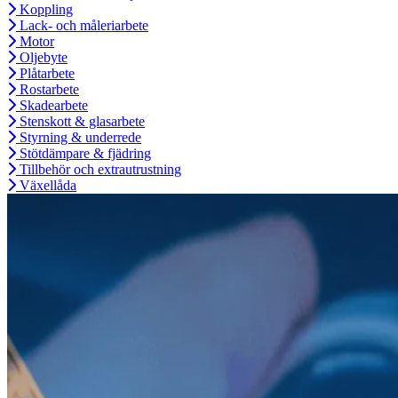
Koppling
Lack- och måleriarbete
Motor
Oljebyte
Plåtarbete
Rostarbete
Skadearbete
Stenskott & glasarbete
Styrning & underrede
Stötdämpare & fjädring
Tillbehör och extrautrustning
Växellåda