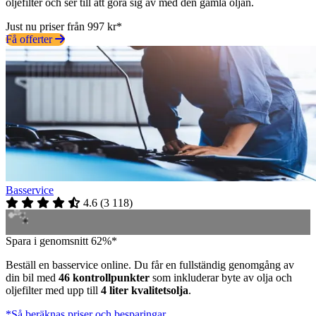
oljefilter och ser till att göra sig av med den gamla oljan.
Just nu priser från 997 kr*
Få offerter
Basservice
4.6
(
3 118
)
Spara i genomsnitt 62%*
Beställ en basservice online. Du får en fullständig genomgång av
din bil med
46 kontrollpunkter
som inkluderar byte av olja och
oljefilter med upp till
4 liter kvalitetsolja
.
*Så beräknas priser och besparingar