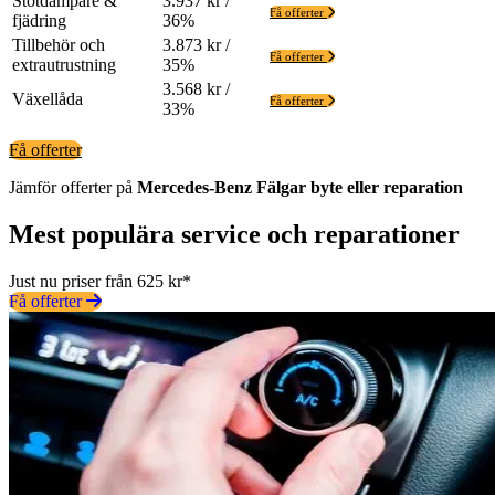
Stötdämpare &
3.937 kr /
Få offerter
fjädring
36%
Tillbehör och
3.873 kr /
Få offerter
extrautrustning
35%
3.568 kr /
Växellåda
Få offerter
33%
Få offerter
Jämför offerter på
Mercedes-Benz
Fälgar
byte eller reparation
Mest populära service och reparationer
Just nu priser från 625 kr*
Få offerter