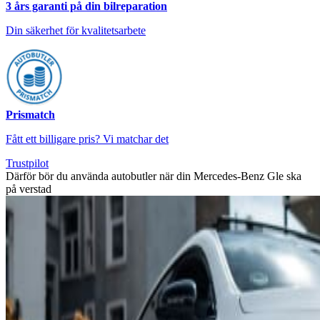
3 års garanti på din bilreparation
Din säkerhet för kvalitetsarbete
Prismatch
Fått ett billigare pris? Vi matchar det
Trustpilot
Därför bör du använda autobutler när din Mercedes-Benz Gle ska
på verstad