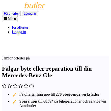
Få offerter
Logga in
Menu
Få offerter
Logga in
Jämför offerter på
Fälgar byte eller reparation till din
Mercedes-Benz Gle
(0)
Få offerter från upp till
270 oberoende verkstäder
Spara upp till 60%
* på bilreparationer och service via
Autobutler