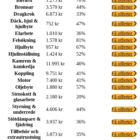
Bilvård
1.275 kr
70%
Få offerter
Bromsar
3.579 kr
44%
Få offerter
Dragkrok
6.873 kr
33%
Få offerter
Däck, hjul &
752 kr
47%
Få offerter
hjulbyte
Elarbete
1.010 kr
36%
Få offerter
Felsökning
1.578 kr
81%
Få offerter
Hjulbyte
957 kr
67%
Få offerter
Hjulinställning
1.424 kr
52%
Få offerter
Kamrem &
11.995 kr
46%
Få offerter
kamkedja
Koppling
9.751 kr
41%
Få offerter
Motor
7.400 kr
41%
Få offerter
Oljebyte
1.880 kr
57%
Få offerter
Stenskott &
2.180 kr
20%
Få offerter
glasarbete
Styrning &
4.606 kr
44%
Få offerter
underrede
Stötdämpare &
3.937 kr
36%
Få offerter
fjädring
Tillbehör och
3.873 kr
35%
Få offerter
extrautrustning