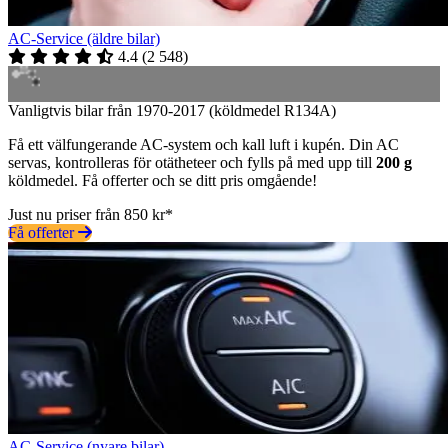
AC-Service (äldre bilar)
4.4
(
2 548
)
Vanligtvis bilar från 1970-2017 (köldmedel R134A)
Få ett välfungerande AC-system och kall luft i kupén. Din AC
servas, kontrolleras för otätheteer och fylls på med upp till
200 g
köldmedel. Få offerter och se ditt pris omgående!
Just nu priser från 850 kr*
Få offerter
AC-Service (nyare bilar)