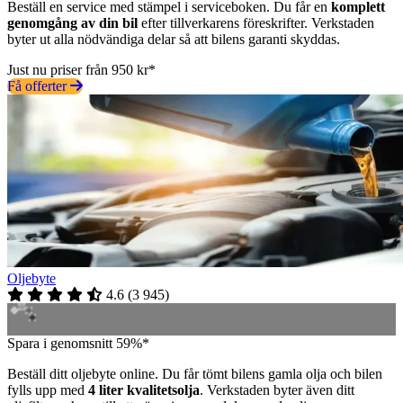
Beställ en service med stämpel i serviceboken. Du får en
komplett
genomgång av din bil
efter tillverkarens föreskrifter. Verkstaden
byter ut alla nödvändiga delar så att bilens garanti skyddas.
Just nu priser från 950 kr*
Få offerter
Oljebyte
4.6
(
3 945
)
Spara i genomsnitt 59%*
Beställ ditt oljebyte online. Du får tömt bilens gamla olja och bilen
fylls upp med
4 liter kvalitetsolja
. Verkstaden byter även ditt