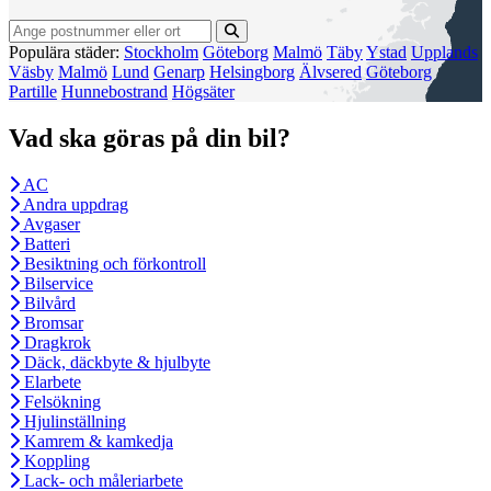
Populära städer:
Stockholm
Göteborg
Malmö
Täby
Ystad
Upplands
Väsby
Malmö
Lund
Genarp
Helsingborg
Älvsered
Göteborg
Partille
Hunnebostrand
Högsäter
Vad ska göras på din bil?
AC
Andra uppdrag
Avgaser
Batteri
Besiktning och förkontroll
Bilservice
Bilvård
Bromsar
Dragkrok
Däck, däckbyte & hjulbyte
Elarbete
Felsökning
Hjulinställning
Kamrem & kamkedja
Koppling
Lack- och måleriarbete