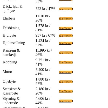
33%
Däck, hjul &
752 kr / 47%
Få offerter
hjulbyte
1.010 kr /
Elarbete
Få offerter
36%
1.578 kr /
Felsökning
Få offerter
81%
Hjulbyte
957 kr / 67%
Få offerter
1.424 kr /
Hjulinställning
Få offerter
52%
Kamrem &
11.995 kr /
Få offerter
kamkedja
46%
9.751 kr /
Koppling
Få offerter
41%
7.400 kr /
Motor
Få offerter
41%
1.880 kr /
Oljebyte
Få offerter
57%
Stenskott &
2.180 kr /
Få offerter
glasarbete
20%
Styrning &
4.606 kr /
Få offerter
underrede
44%