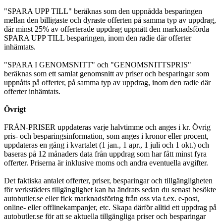
"SPARA UPP TILL" beräknas som den uppnådda besparingen
mellan den billigaste och dyraste offerten på samma typ av uppdrag,
där minst 25% av offerterade uppdrag uppnått den marknadsförda
SPARA UPP TILL besparingen, inom den radie där offerter
inhämtats.
"SPARA I GENOMSNITT" och "GENOMSNITTSPRIS"
beräknas som ett samlat genomsnitt av priser och besparingar som
uppnåtts på offerter, på samma typ av uppdrag, inom den radie där
offerter inhämtats.
Övrigt
FRÅN-PRISER uppdateras varje halvtimme och anges i kr. Övrig
pris- och besparingsinformation, som anges i kronor eller procent,
uppdateras en gång i kvartalet (1 jan., 1 apr., 1 juli och 1 okt.) och
baseras på 12 månaders data från uppdrag som har fått minst fyra
offerter. Priserna är inklusive moms och andra eventuella avgifter.
Det faktiska antalet offerter, priser, besparingar och tillgängligheten
för verkstäders tillgänglighet kan ha ändrats sedan du senast besökte
autobutler.se eller fick marknadsföring från oss via t.ex. e-post,
online- eller offlinekampanjer, etc. Skapa därför alltid ett uppdrag på
autobutler.se för att se aktuella tillgängliga priser och besparingar