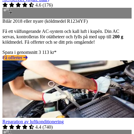
4.6
(
176
)
Bilår 2018 eller nyare (köldmedel R1234YF)
Få ett välfungerande AC-system och kall luft i kupén. Din AC
servas, kontrolleras för otätheteer och fylls på med upp till
200 g
köldmedel. Få offerter och se ditt pris omgående!
Spara i genomsnitt 3 113 kr*
Få offerter
Reparation av luftkonditionering
4.4
(
740
)