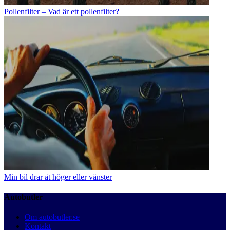
Pollenfilter – Vad är ett pollenfilter?
Min bil drar åt höger eller vänster
Autobutler
Om autobutler.se
Kontakt