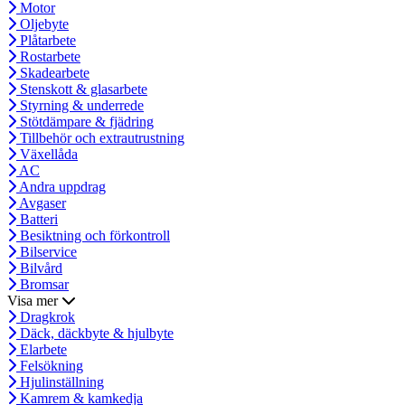
Motor
Oljebyte
Plåtarbete
Rostarbete
Skadearbete
Stenskott & glasarbete
Styrning & underrede
Stötdämpare & fjädring
Tillbehör och extrautrustning
Växellåda
AC
Andra uppdrag
Avgaser
Batteri
Besiktning och förkontroll
Bilservice
Bilvård
Bromsar
Visa mer
Dragkrok
Däck, däckbyte & hjulbyte
Elarbete
Felsökning
Hjulinställning
Kamrem & kamkedja