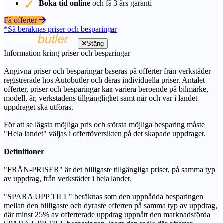
Boka tid online
och få 3 års garanti
Få offerter
*Så beräknas priser och besparingar
Stäng
Information kring priser och besparingar
Angivna priser och besparingar baseras på offerter från verkstäder
registrerade hos Autobutler och deras individuella priser. Antalet
offerter, priser och besparingar kan variera beroende på bilmärke,
modell, år, verkstadens tillgänglighet samt när och var i landet
uppdraget ska utföras.
För att se lägsta möjliga pris och största möjliga besparing måste
"Hela landet" väljas i offertöversikten på det skapade uppdraget.
Definitioner
"FRÅN-PRISER" är det billigaste tillgängliga priset, på samma typ
av uppdrag, från verkstäder i hela landet.
"SPARA UPP TILL" beräknas som den uppnådda besparingen
mellan den billigaste och dyraste offerten på samma typ av uppdrag,
där minst 25% av offerterade uppdrag uppnått den marknadsförda