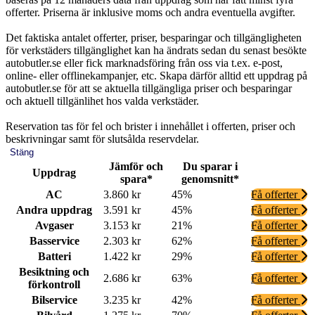
offerter. Priserna är inklusive moms och andra eventuella avgifter.
Det faktiska antalet offerter, priser, besparingar och tillgängligheten
för verkstäders tillgänglighet kan ha ändrats sedan du senast besökte
autobutler.se eller fick marknadsföring från oss via t.ex. e-post,
online- eller offlinekampanjer, etc. Skapa därför alltid ett uppdrag på
autobutler.se för att se aktuella tillgängliga priser och besparingar
och aktuell tillgänlihet hos valda verkstäder.
Reservation tas för fel och brister i innehållet i offerten, priser och
beskrivningar samt för slutsålda reservdelar.
Stäng
Jämför och
Du sparar i
Uppdrag
spara*
genomsnitt*
AC
3.860 kr
45%
Få offerter
Andra uppdrag
3.591 kr
45%
Få offerter
Avgaser
3.153 kr
21%
Få offerter
Basservice
2.303 kr
62%
Få offerter
Batteri
1.422 kr
29%
Få offerter
Besiktning och
2.686 kr
63%
Få offerter
förkontroll
Bilservice
3.235 kr
42%
Få offerter