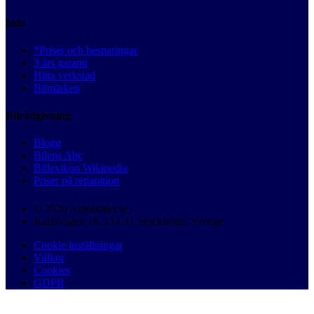
Info
*Priser och besparingar
3 års garanti
Hitta verkstad
Bilmärken
Bilrådgivning
Blogg
Bilens Abc
Billexikon Wikipedia
Priser på reparation
© 2026 Autobutler.se
Karlavägen 18, 114 31 Stockholm, Sverige
Cookie inställningar
Villkor
Cookies
GDPR