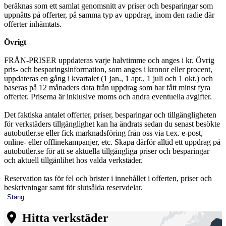
beräknas som ett samlat genomsnitt av priser och besparingar som
uppnåtts på offerter, på samma typ av uppdrag, inom den radie där
offerter inhämtats.
Övrigt
FRÅN-PRISER uppdateras varje halvtimme och anges i kr. Övrig
pris- och besparingsinformation, som anges i kronor eller procent,
uppdateras en gång i kvartalet (1 jan., 1 apr., 1 juli och 1 okt.) och
baseras på 12 månaders data från uppdrag som har fått minst fyra
offerter. Priserna är inklusive moms och andra eventuella avgifter.
Det faktiska antalet offerter, priser, besparingar och tillgängligheten
för verkstäders tillgänglighet kan ha ändrats sedan du senast besökte
autobutler.se eller fick marknadsföring från oss via t.ex. e-post,
online- eller offlinekampanjer, etc. Skapa därför alltid ett uppdrag på
autobutler.se för att se aktuella tillgängliga priser och besparingar
och aktuell tillgänlihet hos valda verkstäder.
Reservation tas för fel och brister i innehållet i offerten, priser och
beskrivningar samt för slutsålda reservdelar.
Stäng
Hitta verkstäder