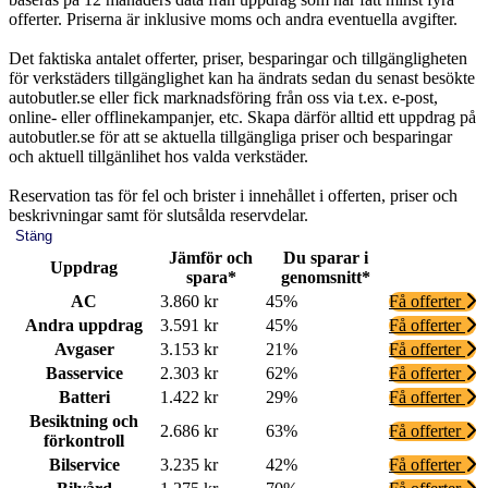
offerter. Priserna är inklusive moms och andra eventuella avgifter.
Det faktiska antalet offerter, priser, besparingar och tillgängligheten
för verkstäders tillgänglighet kan ha ändrats sedan du senast besökte
autobutler.se eller fick marknadsföring från oss via t.ex. e-post,
online- eller offlinekampanjer, etc. Skapa därför alltid ett uppdrag på
autobutler.se för att se aktuella tillgängliga priser och besparingar
och aktuell tillgänlihet hos valda verkstäder.
Reservation tas för fel och brister i innehållet i offerten, priser och
beskrivningar samt för slutsålda reservdelar.
Stäng
Jämför och
Du sparar i
Uppdrag
spara*
genomsnitt*
AC
3.860 kr
45%
Få offerter
Andra uppdrag
3.591 kr
45%
Få offerter
Avgaser
3.153 kr
21%
Få offerter
Basservice
2.303 kr
62%
Få offerter
Batteri
1.422 kr
29%
Få offerter
Besiktning och
2.686 kr
63%
Få offerter
förkontroll
Bilservice
3.235 kr
42%
Få offerter