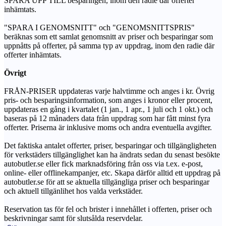
SPARA UPP TILL besparingen, inom den radie där offerter
inhämtats.
"SPARA I GENOMSNITT" och "GENOMSNITTSPRIS"
beräknas som ett samlat genomsnitt av priser och besparingar som
uppnåtts på offerter, på samma typ av uppdrag, inom den radie där
offerter inhämtats.
Övrigt
FRÅN-PRISER uppdateras varje halvtimme och anges i kr. Övrig
pris- och besparingsinformation, som anges i kronor eller procent,
uppdateras en gång i kvartalet (1 jan., 1 apr., 1 juli och 1 okt.) och
baseras på 12 månaders data från uppdrag som har fått minst fyra
offerter. Priserna är inklusive moms och andra eventuella avgifter.
Det faktiska antalet offerter, priser, besparingar och tillgängligheten
för verkstäders tillgänglighet kan ha ändrats sedan du senast besökte
autobutler.se eller fick marknadsföring från oss via t.ex. e-post,
online- eller offlinekampanjer, etc. Skapa därför alltid ett uppdrag på
autobutler.se för att se aktuella tillgängliga priser och besparingar
och aktuell tillgänlihet hos valda verkstäder.
Reservation tas för fel och brister i innehållet i offerten, priser och
beskrivningar samt för slutsålda reservdelar.