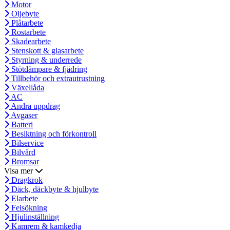
Motor
Oljebyte
Plåtarbete
Rostarbete
Skadearbete
Stenskott & glasarbete
Styrning & underrede
Stötdämpare & fjädring
Tillbehör och extrautrustning
Växellåda
AC
Andra uppdrag
Avgaser
Batteri
Besiktning och förkontroll
Bilservice
Bilvård
Bromsar
Visa mer
Dragkrok
Däck, däckbyte & hjulbyte
Elarbete
Felsökning
Hjulinställning
Kamrem & kamkedja