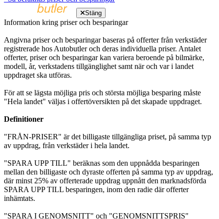
Stäng
Information kring priser och besparingar
Angivna priser och besparingar baseras på offerter från verkstäder
registrerade hos Autobutler och deras individuella priser. Antalet
offerter, priser och besparingar kan variera beroende på bilmärke,
modell, år, verkstadens tillgänglighet samt när och var i landet
uppdraget ska utföras.
För att se lägsta möjliga pris och största möjliga besparing måste
"Hela landet" väljas i offertöversikten på det skapade uppdraget.
Definitioner
"FRÅN-PRISER" är det billigaste tillgängliga priset, på samma typ
av uppdrag, från verkstäder i hela landet.
"SPARA UPP TILL" beräknas som den uppnådda besparingen
mellan den billigaste och dyraste offerten på samma typ av uppdrag,
där minst 25% av offerterade uppdrag uppnått den marknadsförda
SPARA UPP TILL besparingen, inom den radie där offerter
inhämtats.
"SPARA I GENOMSNITT" och "GENOMSNITTSPRIS"