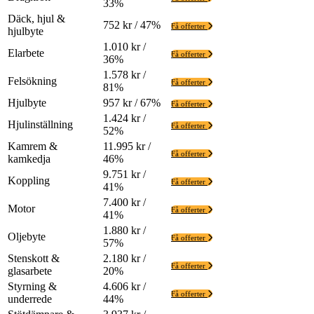
33%
Däck, hjul &
752 kr / 47%
Få offerter
hjulbyte
1.010 kr /
Elarbete
Få offerter
36%
1.578 kr /
Felsökning
Få offerter
81%
Hjulbyte
957 kr / 67%
Få offerter
1.424 kr /
Hjulinställning
Få offerter
52%
Kamrem &
11.995 kr /
Få offerter
kamkedja
46%
9.751 kr /
Koppling
Få offerter
41%
7.400 kr /
Motor
Få offerter
41%
1.880 kr /
Oljebyte
Få offerter
57%
Stenskott &
2.180 kr /
Få offerter
glasarbete
20%
Styrning &
4.606 kr /
Få offerter
underrede
44%