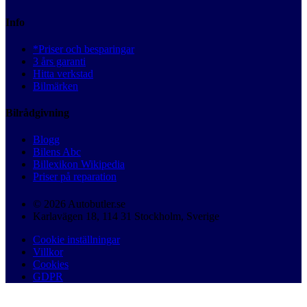
Info
*Priser och besparingar
3 års garanti
Hitta verkstad
Bilmärken
Bilrådgivning
Blogg
Bilens Abc
Billexikon Wikipedia
Priser på reparation
© 2026 Autobutler.se
Karlavägen 18, 114 31 Stockholm, Sverige
Cookie inställningar
Villkor
Cookies
GDPR