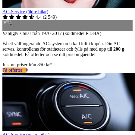
AC-Service (äldre bilar)
4.4
(
2 549
)
Vanligtvis bilar från 1970-2017 (köldmedel R134A)
Få ett välfungerande AC-system och kall luft i kupén. Din AC
servas, kontrolleras för otätheteer och fylls på med upp till
200 g
köldmedel. Få offerter och se ditt pris omgående!
Just nu priser från 850 kr*
Få offerter
AC-Service (nyare bilar)