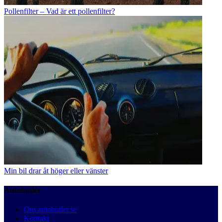
Pollenfilter – Vad är ett pollenfilter?
Min bil drar åt höger eller vänster
Autobutler
Om autobutler.se
Kontakt