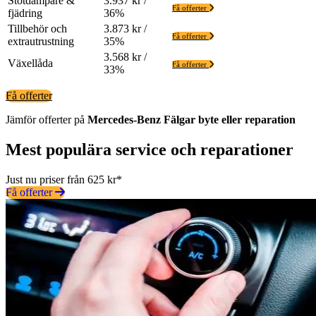
Stötdämpare &
3.937 kr /
Få offerter
fjädring
36%
Tillbehör och
3.873 kr /
Få offerter
extrautrustning
35%
3.568 kr /
Växellåda
Få offerter
33%
Få offerter
Jämför offerter på
Mercedes-Benz
Fälgar
byte eller reparation
Mest populära service och reparationer
Just nu priser från 625 kr*
Få offerter