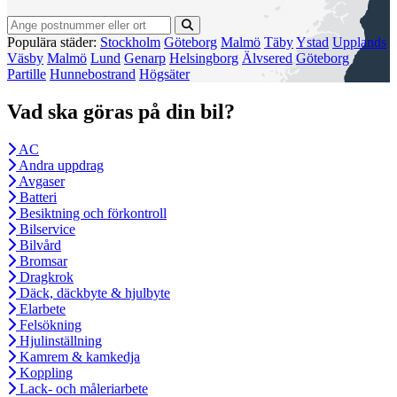
Populära städer:
Stockholm
Göteborg
Malmö
Täby
Ystad
Upplands
Väsby
Malmö
Lund
Genarp
Helsingborg
Älvsered
Göteborg
Partille
Hunnebostrand
Högsäter
Vad ska göras på din bil?
AC
Andra uppdrag
Avgaser
Batteri
Besiktning och förkontroll
Bilservice
Bilvård
Bromsar
Dragkrok
Däck, däckbyte & hjulbyte
Elarbete
Felsökning
Hjulinställning
Kamrem & kamkedja
Koppling
Lack- och måleriarbete