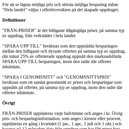
För att se lägsta möjliga pris och största möjliga besparing måste
"Hela landet" väljas i offertöversikten på det skapade uppdraget.
Definitioner
"FRÅN-PRISER" är det billigaste tillgängliga priset, på samma typ
av uppdrag, från verkstäder i hela landet.
"SPARA UPP TILL" beräknas som den uppnådda besparingen
mellan den billigaste och dyraste offerten på samma typ av uppdrag,
där minst 25% av offerterade uppdrag uppnått den marknadsförda
SPARA UPP TILL besparingen, inom den radie där offerter
inhämtats.
"SPARA I GENOMSNITT" och "GENOMSNITTSPRIS"
beräknas som ett samlat genomsnitt av priser och besparingar som
uppnåtts på offerter, på samma typ av uppdrag, inom den radie där
offerter inhämtats.
Övrigt
FRÅN-PRISER uppdateras varje halvtimme och anges i kr. Övrig
pris- och besparingsinformation, som anges i kronor eller procent,
uppdateras en gång i kvartalet (1 jan., 1 apr., 1 juli och 1 okt.) och
baseras på 12 månaders data från uppdrag som har fått minst fyra