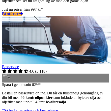
oljefilter och ser till att göra sig av med den gamla oljan.
Just nu priser från 997 kr*
Få offerter
Basservice
4.6
(
3 118
)
Spara i genomsnitt 62%*
Beställ en basservice online. Du får en fullständig genomgång av
din bil med
46 kontrollpunkter
som inkluderar byte av olja och
oljefilter med upp till
4 liter kvalitetsolja
.
*Så beräknas priser och besparingar