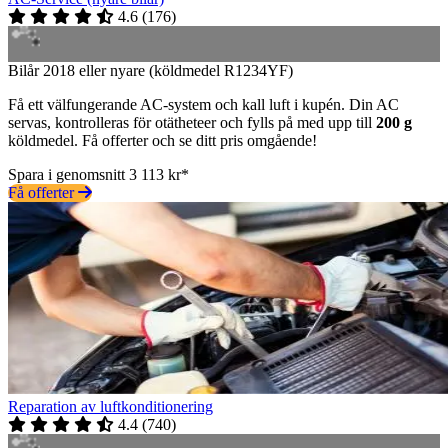
4.6
(
176
)
Bilår 2018 eller nyare (köldmedel R1234YF)
Få ett välfungerande AC-system och kall luft i kupén. Din AC
servas, kontrolleras för otätheteer och fylls på med upp till
200 g
köldmedel. Få offerter och se ditt pris omgående!
Spara i genomsnitt 3 113 kr*
Få offerter
Reparation av luftkonditionering
4.4
(
740
)