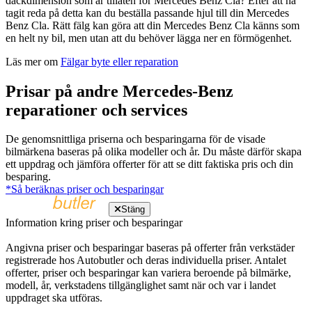
däckdimension som är tillåten för Mercedes Benz Cla? Efter att ha
tagit reda på detta kan du beställa passande hjul till din Mercedes
Benz Cla. Rätt fälg kan göra att din Mercedes Benz Cla känns som
en helt ny bil, men utan att du behöver lägga ner en förmögenhet.
Läs mer om
Fälgar byte eller reparation
Prisar på andre Mercedes-Benz
reparationer och services
De genomsnittliga priserna och besparingarna för de visade
bilmärkena baseras på olika modeller och år. Du måste därför skapa
ett uppdrag och jämföra offerter för att se ditt faktiska pris och din
besparing.
*Så beräknas priser och besparingar
Stäng
Information kring priser och besparingar
Angivna priser och besparingar baseras på offerter från verkstäder
registrerade hos Autobutler och deras individuella priser. Antalet
offerter, priser och besparingar kan variera beroende på bilmärke,
modell, år, verkstadens tillgänglighet samt när och var i landet
uppdraget ska utföras.