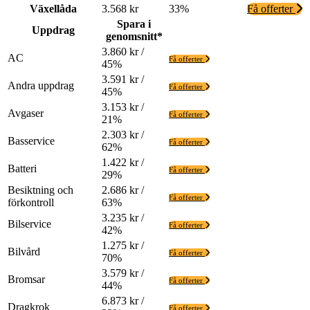
Växellåda
3.568 kr
33%
Få offerter
Spara i
Uppdrag
genomsnitt*
3.860 kr /
AC
Få offerter
45%
3.591 kr /
Andra uppdrag
Få offerter
45%
3.153 kr /
Avgaser
Få offerter
21%
2.303 kr /
Basservice
Få offerter
62%
1.422 kr /
Batteri
Få offerter
29%
Besiktning och
2.686 kr /
Få offerter
förkontroll
63%
3.235 kr /
Bilservice
Få offerter
42%
1.275 kr /
Bilvård
Få offerter
70%
3.579 kr /
Bromsar
Få offerter
44%
6.873 kr /
Dragkrok
Få offerter