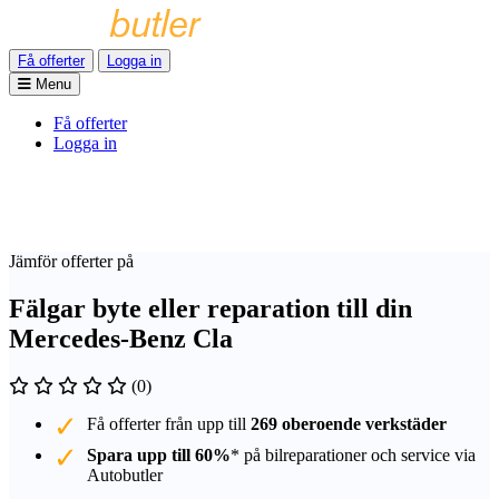
Få offerter
Logga in
Menu
Få offerter
Logga in
Jämför offerter på
Fälgar byte eller reparation till din
Mercedes-Benz Cla
(0)
Få offerter från upp till
269 oberoende verkstäder
Spara upp till 60%
* på bilreparationer och service via
Autobutler