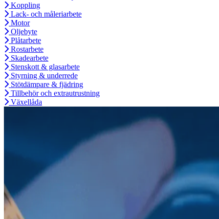
Koppling
Lack- och måleriarbete
Motor
Oljebyte
Plåtarbete
Rostarbete
Skadearbete
Stenskott & glasarbete
Styrning & underrede
Stötdämpare & fjädring
Tillbehör och extrautrustning
Växellåda