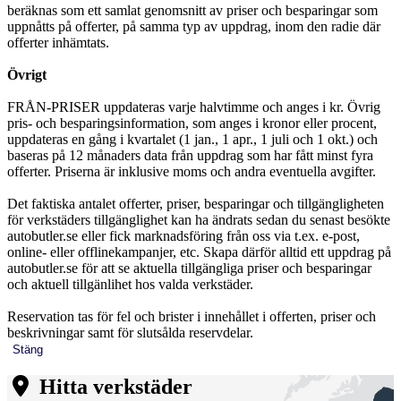
beräknas som ett samlat genomsnitt av priser och besparingar som
uppnåtts på offerter, på samma typ av uppdrag, inom den radie där
offerter inhämtats.
Övrigt
FRÅN-PRISER uppdateras varje halvtimme och anges i kr. Övrig
pris- och besparingsinformation, som anges i kronor eller procent,
uppdateras en gång i kvartalet (1 jan., 1 apr., 1 juli och 1 okt.) och
baseras på 12 månaders data från uppdrag som har fått minst fyra
offerter. Priserna är inklusive moms och andra eventuella avgifter.
Det faktiska antalet offerter, priser, besparingar och tillgängligheten
för verkstäders tillgänglighet kan ha ändrats sedan du senast besökte
autobutler.se eller fick marknadsföring från oss via t.ex. e-post,
online- eller offlinekampanjer, etc. Skapa därför alltid ett uppdrag på
autobutler.se för att se aktuella tillgängliga priser och besparingar
och aktuell tillgänlihet hos valda verkstäder.
Reservation tas för fel och brister i innehållet i offerten, priser och
beskrivningar samt för slutsålda reservdelar.
Stäng
Hitta verkstäder