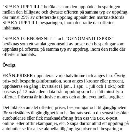
"SPARA UPP TILL" beräknas som den uppnådda besparingen
mellan den billigaste och dyraste offerten på samma typ av uppdrag,
där minst 25% av offerterade uppdrag uppnått den marknadsförda
SPARA UPP TILL besparingen, inom den radie där offerter
inhämtats.
"SPARA I GENOMSNITT" och "GENOMSNITTSPRIS"
beräknas som ett samlat genomsnitt av priser och besparingar som
uppnåtts på offerter, på samma typ av uppdrag, inom den radie där
offerter inhämtats.
Övrigt
FRÅN-PRISER uppdateras varje halvtimme och anges i kr. Övrig
pris- och besparingsinformation, som anges i kronor eller procent,
uppdateras en gång i kvartalet (1 jan., 1 apr., 1 juli och 1 okt.) och
baseras på 12 månaders data från uppdrag som har fått minst fyra
offerter. Priserna är inklusive moms och andra eventuella avgifter.
Det faktiska antalet offerter, priser, besparingar och tillgängligheten
för verkstäders tillgänglighet kan ha ändrats sedan du senast besökte
autobutler.se eller fick marknadsföring från oss via t.ex. e-post,
online- eller offlinekampanjer, etc. Skapa därför alltid ett uppdrag på
autobutler.se för att se aktuella tillgängliga priser och besparingar