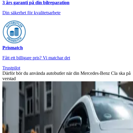
3 års garanti på din bilreparation
Din säkerhet för kvalitetsarbete
Prismatch
Fått ett billigare pris? Vi matchar det
Trustpilot
Därför bör du använda autobutler när din Mercedes-Benz Cla ska på
verstad