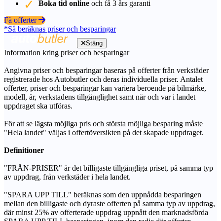
Boka tid online
och få 3 års garanti
Få offerter
*Så beräknas priser och besparingar
Stäng
Information kring priser och besparingar
Angivna priser och besparingar baseras på offerter från verkstäder
registrerade hos Autobutler och deras individuella priser. Antalet
offerter, priser och besparingar kan variera beroende på bilmärke,
modell, år, verkstadens tillgänglighet samt när och var i landet
uppdraget ska utföras.
För att se lägsta möjliga pris och största möjliga besparing måste
"Hela landet" väljas i offertöversikten på det skapade uppdraget.
Definitioner
"FRÅN-PRISER" är det billigaste tillgängliga priset, på samma typ
av uppdrag, från verkstäder i hela landet.
"SPARA UPP TILL" beräknas som den uppnådda besparingen
mellan den billigaste och dyraste offerten på samma typ av uppdrag,
där minst 25% av offerterade uppdrag uppnått den marknadsförda