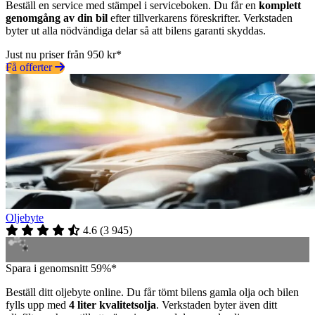
Beställ en service med stämpel i serviceboken. Du får en
komplett
genomgång av din bil
efter tillverkarens föreskrifter. Verkstaden
byter ut alla nödvändiga delar så att bilens garanti skyddas.
Just nu priser från 950 kr*
Få offerter
Oljebyte
4.6
(
3 945
)
Spara i genomsnitt 59%*
Beställ ditt oljebyte online. Du får tömt bilens gamla olja och bilen
fylls upp med
4 liter kvalitetsolja
. Verkstaden byter även ditt