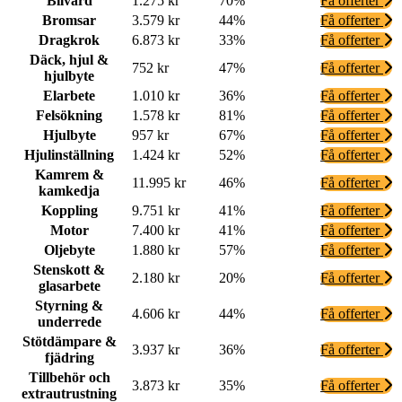
Bilvård
1.275 kr
70%
Få offerter
Bromsar
3.579 kr
44%
Få offerter
Dragkrok
6.873 kr
33%
Få offerter
Däck, hjul &
752 kr
47%
Få offerter
hjulbyte
Elarbete
1.010 kr
36%
Få offerter
Felsökning
1.578 kr
81%
Få offerter
Hjulbyte
957 kr
67%
Få offerter
Hjulinställning
1.424 kr
52%
Få offerter
Kamrem &
11.995 kr
46%
Få offerter
kamkedja
Koppling
9.751 kr
41%
Få offerter
Motor
7.400 kr
41%
Få offerter
Oljebyte
1.880 kr
57%
Få offerter
Stenskott &
2.180 kr
20%
Få offerter
glasarbete
Styrning &
4.606 kr
44%
Få offerter
underrede
Stötdämpare &
3.937 kr
36%
Få offerter
fjädring
Tillbehör och
3.873 kr
35%
Få offerter
extrautrustning