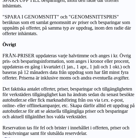
SPARA UPP TILL besparingen, inom den radie där offerter
inhämtats.
"SPARA I GENOMSNITT" och "GENOMSNITTSPRIS"
beräknas som ett samlat genomsnitt av priser och besparingar som
uppnåtts på offerter, på samma typ av uppdrag, inom den radie där
offerter inhämtats.
Övrigt
FRÅN-PRISER uppdateras varje halvtimme och anges i kr. Övrig
pris- och besparingsinformation, som anges i kronor eller procent,
uppdateras en gång i kvartalet (1 jan., 1 apr., 1 juli och 1 okt.) och
baseras på 12 månaders data från uppdrag som har fått minst fyra
offerter. Priserna är inklusive moms och andra eventuella avgifter.
Det faktiska antalet offerter, priser, besparingar och tillgängligheten
för verkstäders tillgänglighet kan ha ändrats sedan du senast besökte
autobutler.se eller fick marknadsföring från oss via t.ex. e-post,
online- eller offlinekampanjer, etc. Skapa därför alltid ett uppdrag på
autobutler.se för att se aktuella tillgängliga priser och besparingar
och aktuell tillgänlihet hos valda verkstäder.
Reservation tas för fel och brister i innehållet i offerten, priser och
beskrivningar samt för slutsålda reservdelar.