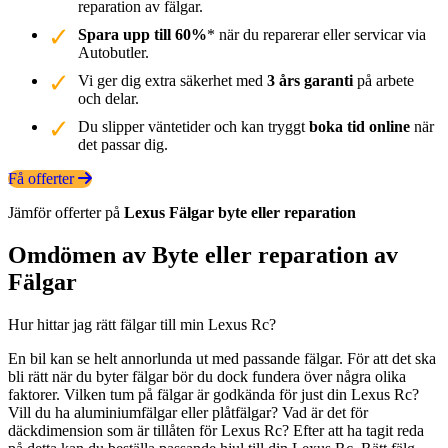
reparation av fälgar.
Spara upp till 60%
* när du reparerar eller servicar via
Autobutler.
Vi ger dig extra säkerhet med
3 års garanti
på arbete
och delar.
Du slipper väntetider och kan tryggt
boka tid online
när
det passar dig.
Få offerter
Jämför offerter på
Lexus
Fälgar
byte eller reparation
Omdömen av Byte eller reparation av
Fälgar
Hur hittar jag rätt fälgar till min Lexus Rc?
En bil kan se helt annorlunda ut med passande fälgar. För att det ska
bli rätt när du byter fälgar bör du dock fundera över några olika
faktorer. Vilken tum på fälgar är godkända för just din Lexus Rc?
Vill du ha aluminiumfälgar eller plåtfälgar? Vad är det för
däckdimension som är tillåten för Lexus Rc? Efter att ha tagit reda