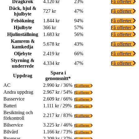
Dragkrok
4.120 kr
23%
Få offerter
Däck, hjul &
727 kr
47%
Få offerter
hjulbyte
Felsökning
1.844 kr
94%
Få offerter
Hjulbyte
366 kr
57%
Få offerter
Hjulinställning
1.683 kr
56%
Få offerter
Kamrem &
5.678 kr
43%
Få offerter
kamkedja
Oljebyte
2.419 kr
66%
Få offerter
Styrning &
4.334 kr
47%
Få offerter
underrede
Spara i
Uppdrag
genomsnitt*
AC
2.990 kr / 36%
Få offerter
Andra uppdrag
2.967 kr / 54%
Få offerter
Basservice
2.609 kr / 66%
Få offerter
Batteri
1.111 kr / 29%
Få offerter
Besiktning och
2.217 kr / 83%
Få offerter
förkontroll
Bilservice
3.225 kr / 46%
Få offerter
Bilvård
1.166 kr / 73%
Få offerter
Bromsar
2.209 kr / 37%