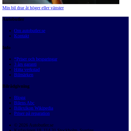
Min bil drar åt höger eller vänster
Autobutler
Om autobutler.se
Kontakt
Info
*Priser och besparingar
3 års garanti
Hitta verkstad
Bilmärken
Bilrådgivning
Blogg
Bilens Abc
Billexikon Wikipedia
Priser på reparation
© 2026 Autobutler.se
Karlavägen 18, 114 31 Stockholm, Sverige