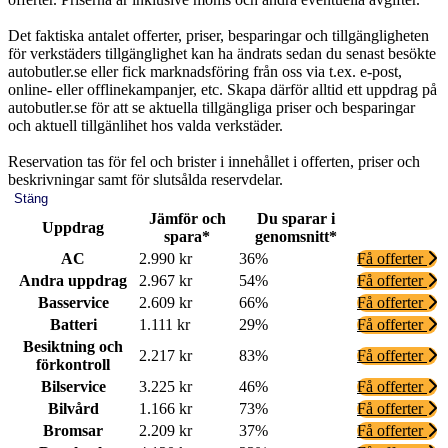
Det faktiska antalet offerter, priser, besparingar och tillgängligheten
för verkstäders tillgänglighet kan ha ändrats sedan du senast besökte
autobutler.se eller fick marknadsföring från oss via t.ex. e-post,
online- eller offlinekampanjer, etc. Skapa därför alltid ett uppdrag på
autobutler.se för att se aktuella tillgängliga priser och besparingar
och aktuell tillgänlihet hos valda verkstäder.
Reservation tas för fel och brister i innehållet i offerten, priser och
beskrivningar samt för slutsålda reservdelar.
Stäng
Jämför och
Du sparar i
Uppdrag
spara*
genomsnitt*
AC
2.990 kr
36%
Få offerter
Andra uppdrag
2.967 kr
54%
Få offerter
Basservice
2.609 kr
66%
Få offerter
Batteri
1.111 kr
29%
Få offerter
Besiktning och
2.217 kr
83%
Få offerter
förkontroll
Bilservice
3.225 kr
46%
Få offerter
Bilvård
1.166 kr
73%
Få offerter
Bromsar
2.209 kr
37%
Få offerter