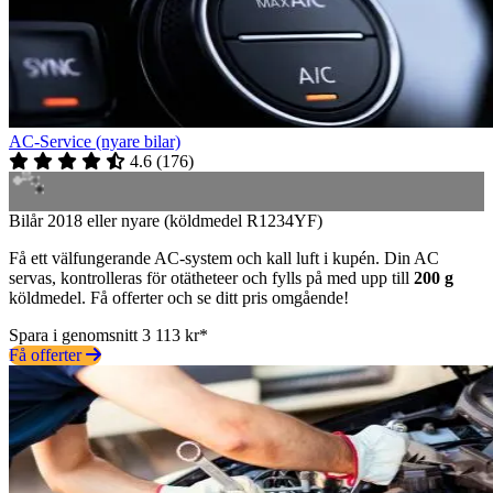
AC-Service (nyare bilar)
4.6
(
176
)
Bilår 2018 eller nyare (köldmedel R1234YF)
Få ett välfungerande AC-system och kall luft i kupén. Din AC
servas, kontrolleras för otätheteer och fylls på med upp till
200 g
köldmedel. Få offerter och se ditt pris omgående!
Spara i genomsnitt 3 113 kr*
Få offerter