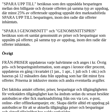
"SPARA UPP TILL" beräknas som den uppnådda besparingen
mellan den billigaste och dyraste offerten på samma typ av uppdrag,
där minst 25% av offerterade uppdrag uppnått den marknadsförda
SPARA UPP TILL besparingen, inom den radie där offerter
inhämtats.
"SPARA I GENOMSNITT" och "GENOMSNITTSPRIS"
beräknas som ett samlat genomsnitt av priser och besparingar som
uppnåtts på offerter, på samma typ av uppdrag, inom den radie där
offerter inhämtats.
Övrigt
FRÅN-PRISER uppdateras varje halvtimme och anges i kr. Övrig
pris- och besparingsinformation, som anges i kronor eller procent,
uppdateras en gång i kvartalet (1 jan., 1 apr., 1 juli och 1 okt.) och
baseras på 12 månaders data från uppdrag som har fått minst fyra
offerter. Priserna är inklusive moms och andra eventuella avgifter.
Det faktiska antalet offerter, priser, besparingar och tillgängligheten
för verkstäders tillgänglighet kan ha ändrats sedan du senast besökte
autobutler.se eller fick marknadsföring från oss via t.ex. e-post,
online- eller offlinekampanjer, etc. Skapa därför alltid ett uppdrag på
autobutler.se för att se aktuella tillgängliga priser och besparingar
och aktuell tillgänlihet hos valda verkstäder.