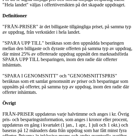
"Hela landet" väljas i offertöversikten på det skapade uppdraget.
Definitioner
"FRÅN-PRISER" är det billigaste tillgängliga priset, på samma typ
av uppdrag, från verkstäder i hela landet.
"SPARA UPP TILL" beräknas som den uppnådda besparingen
mellan den billigaste och dyraste offerten på samma typ av uppdrag,
där minst 25% av offerterade uppdrag uppnått den marknadsförda
SPARA UPP TILL besparingen, inom den radie där offerter
inhämtats.
"SPARA I GENOMSNITT" och "GENOMSNITTSPRIS"
beräknas som ett samlat genomsnitt av priser och besparingar som
uppnåtts på offerter, på samma typ av uppdrag, inom den radie där
offerter inhämtats.
Övrigt
FRÅN-PRISER uppdateras varje halvtimme och anges i kr. Övrig
pris- och besparingsinformation, som anges i kronor eller procent,
uppdateras en gång i kvartalet (1 jan., 1 apr., 1 juli och 1 okt.) och
baseras på 12 månaders data från uppdrag som har fått minst fyra
offerter. Priserna är inklusive moms och andra eventuella avgifter.