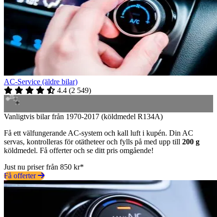
AC-Service (äldre bilar)
4.4
(
2 549
)
Vanligtvis bilar från 1970-2017 (köldmedel R134A)
Få ett välfungerande AC-system och kall luft i kupén. Din AC
servas, kontrolleras för otätheteer och fylls på med upp till
200 g
köldmedel. Få offerter och se ditt pris omgående!
Just nu priser från 850 kr*
Få offerter