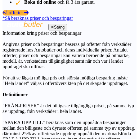
Boka tid online
och få 3 års garanti
Få offerter
*Så beräknas priser och besparingar
Stäng
Information kring priser och besparingar
Angivna priser och besparingar baseras på offerter från verkstäder
registrerade hos Autobutler och deras individuella priser. Antalet
offerter, priser och besparingar kan variera beroende på bilmärke,
modell, år, verkstadens tillgänglighet samt när och var i landet
uppdraget ska utföras.
För att se lägsta möjliga pris och största möjliga besparing måste
"Hela landet" väljas i offertöversikten på det skapade uppdraget.
Definitioner
"FRÅN-PRISER" är det billigaste tillgängliga priset, på samma typ
av uppdrag, från verkstäder i hela landet.
"SPARA UPP TILL" beräknas som den uppnådda besparingen
mellan den billigaste och dyraste offerten på samma typ av uppdrag,
där minst 25% av offerterade uppdrag uppnått den marknadsförda