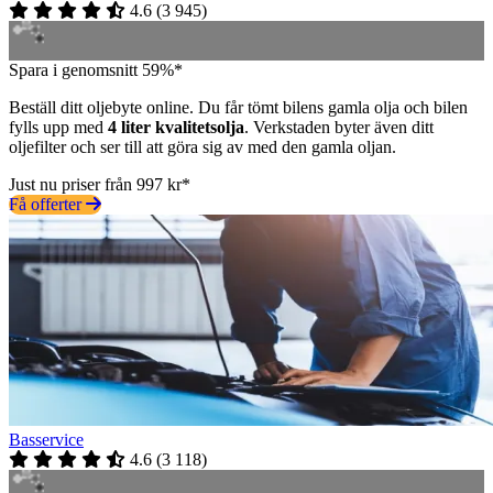
4.6
(
3 945
)
Spara i genomsnitt 59%*
Beställ ditt oljebyte online. Du får tömt bilens gamla olja och bilen
fylls upp med
4 liter kvalitetsolja
. Verkstaden byter även ditt
oljefilter och ser till att göra sig av med den gamla oljan.
Just nu priser från 997 kr*
Få offerter
Basservice
4.6
(
3 118
)