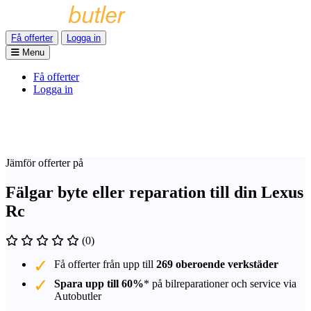
Få offerter
Logga in
Menu
Få offerter
Logga in
Jämför offerter på
Fälgar byte eller reparation till din Lexus
Rc
(0)
Få offerter från upp till
269 oberoende verkstäder
Spara upp till 60%
* på bilreparationer och service via
Autobutler