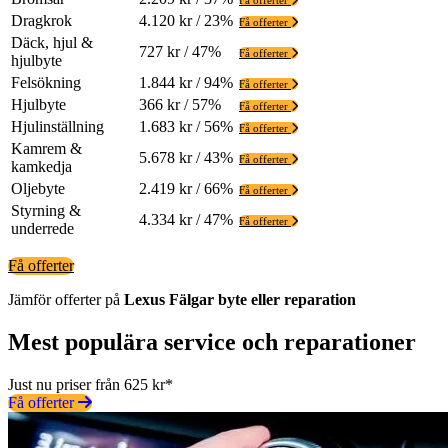
Få offerter
Dragkrok
4.120 kr / 23%
Få offerter
Däck, hjul &
727 kr / 47%
Få offerter
hjulbyte
Felsökning
1.844 kr / 94%
Få offerter
Hjulbyte
366 kr / 57%
Få offerter
Hjulinställning
1.683 kr / 56%
Få offerter
Kamrem &
5.678 kr / 43%
Få offerter
kamkedja
Oljebyte
2.419 kr / 66%
Få offerter
Styrning &
4.334 kr / 47%
Få offerter
underrede
Få offerter
Jämför offerter på
Lexus
Fälgar
byte eller reparation
Mest populära service och reparationer
Just nu priser från 625 kr*
Få offerter