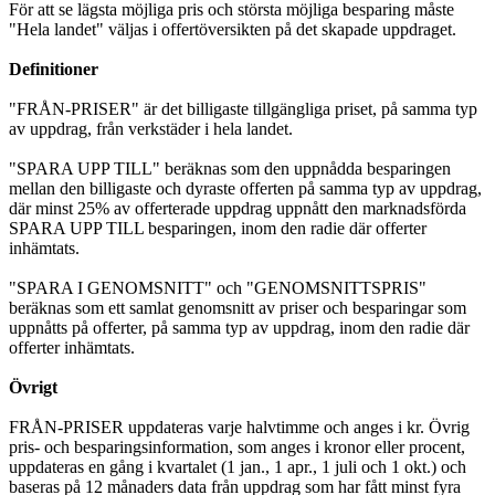
För att se lägsta möjliga pris och största möjliga besparing måste
"Hela landet" väljas i offertöversikten på det skapade uppdraget.
Definitioner
"FRÅN-PRISER" är det billigaste tillgängliga priset, på samma typ
av uppdrag, från verkstäder i hela landet.
"SPARA UPP TILL" beräknas som den uppnådda besparingen
mellan den billigaste och dyraste offerten på samma typ av uppdrag,
där minst 25% av offerterade uppdrag uppnått den marknadsförda
SPARA UPP TILL besparingen, inom den radie där offerter
inhämtats.
"SPARA I GENOMSNITT" och "GENOMSNITTSPRIS"
beräknas som ett samlat genomsnitt av priser och besparingar som
uppnåtts på offerter, på samma typ av uppdrag, inom den radie där
offerter inhämtats.
Övrigt
FRÅN-PRISER uppdateras varje halvtimme och anges i kr. Övrig
pris- och besparingsinformation, som anges i kronor eller procent,
uppdateras en gång i kvartalet (1 jan., 1 apr., 1 juli och 1 okt.) och
baseras på 12 månaders data från uppdrag som har fått minst fyra