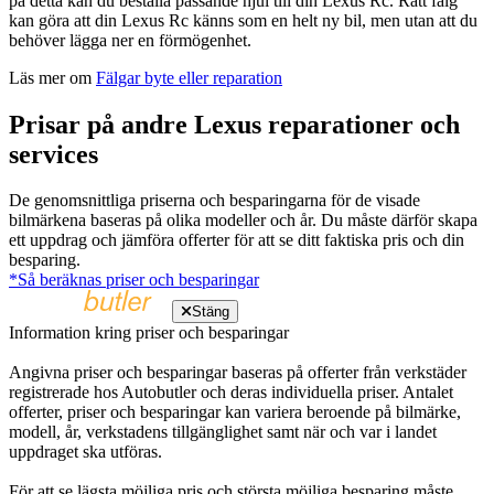
på detta kan du beställa passande hjul till din Lexus Rc. Rätt fälg
kan göra att din Lexus Rc känns som en helt ny bil, men utan att du
behöver lägga ner en förmögenhet.
Läs mer om
Fälgar byte eller reparation
Prisar på andre Lexus reparationer och
services
De genomsnittliga priserna och besparingarna för de visade
bilmärkena baseras på olika modeller och år. Du måste därför skapa
ett uppdrag och jämföra offerter för att se ditt faktiska pris och din
besparing.
*Så beräknas priser och besparingar
Stäng
Information kring priser och besparingar
Angivna priser och besparingar baseras på offerter från verkstäder
registrerade hos Autobutler och deras individuella priser. Antalet
offerter, priser och besparingar kan variera beroende på bilmärke,
modell, år, verkstadens tillgänglighet samt när och var i landet
uppdraget ska utföras.
För att se lägsta möjliga pris och största möjliga besparing måste