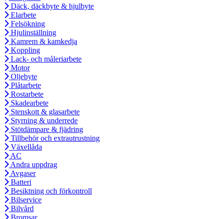
Däck, däckbyte & hjulbyte
Elarbete
Felsökning
Hjulinställning
Kamrem & kamkedja
Koppling
Lack- och måleriarbete
Motor
Oljebyte
Plåtarbete
Rostarbete
Skadearbete
Stenskott & glasarbete
Styrning & underrede
Stötdämpare & fjädring
Tillbehör och extrautrustning
Växellåda
AC
Andra uppdrag
Avgaser
Batteri
Besiktning och förkontroll
Bilservice
Bilvård
Bromsar