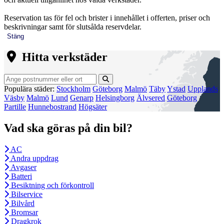
Reservation tas för fel och brister i innehållet i offerten, priser och
beskrivningar samt för slutsålda reservdelar.
Stäng
Hitta verkstäder
Populära städer:
Stockholm
Göteborg
Malmö
Täby
Ystad
Upplands
Väsby
Malmö
Lund
Genarp
Helsingborg
Älvsered
Göteborg
Partille
Hunnebostrand
Högsäter
Vad ska göras på din bil?
AC
Andra uppdrag
Avgaser
Batteri
Besiktning och förkontroll
Bilservice
Bilvård
Bromsar
Dragkrok