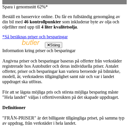
Spara i genomsnitt 62%*
Beställ en basservice online. Du får en fullständig genomgång av
din bil med
46 kontrollpunkter
som inkluderar byte av olja och
oljefilter med upp till
4 liter kvalitetsolja
.
*Så beräknas priser och besparingar
Stäng
Information kring priser och besparingar
Angivna priser och besparingar baseras på offerter från verkstäder
registrerade hos Autobutler och deras individuella priser. Antalet
offerter, priser och besparingar kan variera beroende på bilmärke,
modell, år, verkstadens tillgänglighet samt när och var i landet
uppdraget ska utföras.
För att se lägsta möjliga pris och största möjliga besparing måste
"Hela landet" väljas i offertöversikten på det skapade uppdraget.
Definitioner
"FRÅN-PRISER" är det billigaste tillgängliga priset, på samma typ
av uppdrag, från verkstäder i hela landet.