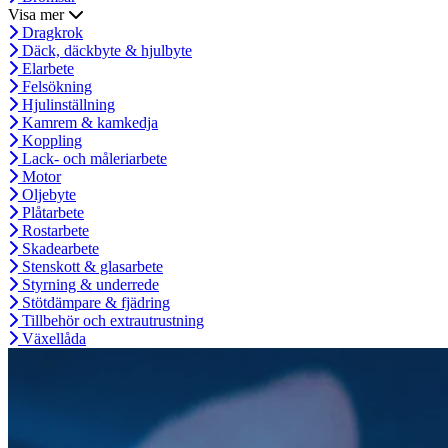
Visa mer
Dragkrok
Däck, däckbyte & hjulbyte
Elarbete
Felsökning
Hjulinställning
Kamrem & kamkedja
Koppling
Lack- och måleriarbete
Motor
Oljebyte
Plåtarbete
Rostarbete
Skadearbete
Stenskott & glasarbete
Styrning & underrede
Stötdämpare & fjädring
Tillbehör och extrautrustning
Växellåda