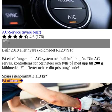
AC-Service (nyare bilar)
4.6
(
176
)
Bilår 2018 eller nyare (köldmedel R1234YF)
Få ett välfungerande AC-system och kall luft i kupén. Din AC
servas, kontrolleras för otätheteer och fylls på med upp till
200 g
köldmedel. Få offerter och se ditt pris omgående!
Spara i genomsnitt 3 113 kr*
Få offerter