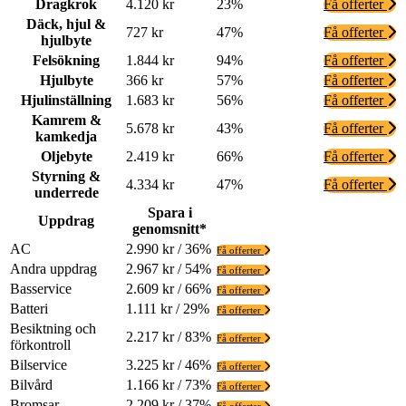
Dragkrok
4.120 kr
23%
Få offerter
Däck, hjul &
727 kr
47%
Få offerter
hjulbyte
Felsökning
1.844 kr
94%
Få offerter
Hjulbyte
366 kr
57%
Få offerter
Hjulinställning
1.683 kr
56%
Få offerter
Kamrem &
5.678 kr
43%
Få offerter
kamkedja
Oljebyte
2.419 kr
66%
Få offerter
Styrning &
4.334 kr
47%
Få offerter
underrede
Spara i
Uppdrag
genomsnitt*
AC
2.990 kr / 36%
Få offerter
Andra uppdrag
2.967 kr / 54%
Få offerter
Basservice
2.609 kr / 66%
Få offerter
Batteri
1.111 kr / 29%
Få offerter
Besiktning och
2.217 kr / 83%
Få offerter
förkontroll
Bilservice
3.225 kr / 46%
Få offerter
Bilvård
1.166 kr / 73%
Få offerter
Bromsar
2.209 kr / 37%