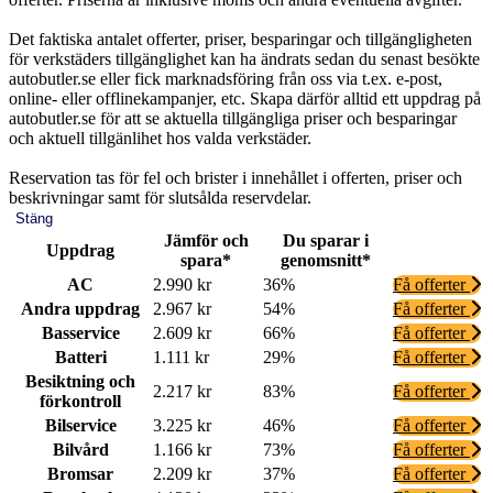
Det faktiska antalet offerter, priser, besparingar och tillgängligheten
för verkstäders tillgänglighet kan ha ändrats sedan du senast besökte
autobutler.se eller fick marknadsföring från oss via t.ex. e-post,
online- eller offlinekampanjer, etc. Skapa därför alltid ett uppdrag på
autobutler.se för att se aktuella tillgängliga priser och besparingar
och aktuell tillgänlihet hos valda verkstäder.
Reservation tas för fel och brister i innehållet i offerten, priser och
beskrivningar samt för slutsålda reservdelar.
Stäng
Jämför och
Du sparar i
Uppdrag
spara*
genomsnitt*
AC
2.990 kr
36%
Få offerter
Andra uppdrag
2.967 kr
54%
Få offerter
Basservice
2.609 kr
66%
Få offerter
Batteri
1.111 kr
29%
Få offerter
Besiktning och
2.217 kr
83%
Få offerter
förkontroll
Bilservice
3.225 kr
46%
Få offerter
Bilvård
1.166 kr
73%
Få offerter
Bromsar
2.209 kr
37%
Få offerter