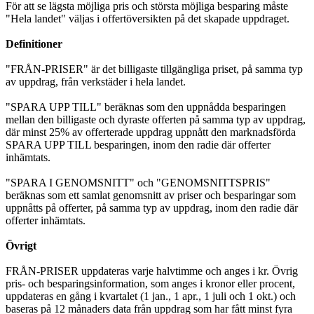
För att se lägsta möjliga pris och största möjliga besparing måste
"Hela landet" väljas i offertöversikten på det skapade uppdraget.
Definitioner
"FRÅN-PRISER" är det billigaste tillgängliga priset, på samma typ
av uppdrag, från verkstäder i hela landet.
"SPARA UPP TILL" beräknas som den uppnådda besparingen
mellan den billigaste och dyraste offerten på samma typ av uppdrag,
där minst 25% av offerterade uppdrag uppnått den marknadsförda
SPARA UPP TILL besparingen, inom den radie där offerter
inhämtats.
"SPARA I GENOMSNITT" och "GENOMSNITTSPRIS"
beräknas som ett samlat genomsnitt av priser och besparingar som
uppnåtts på offerter, på samma typ av uppdrag, inom den radie där
offerter inhämtats.
Övrigt
FRÅN-PRISER uppdateras varje halvtimme och anges i kr. Övrig
pris- och besparingsinformation, som anges i kronor eller procent,
uppdateras en gång i kvartalet (1 jan., 1 apr., 1 juli och 1 okt.) och
baseras på 12 månaders data från uppdrag som har fått minst fyra