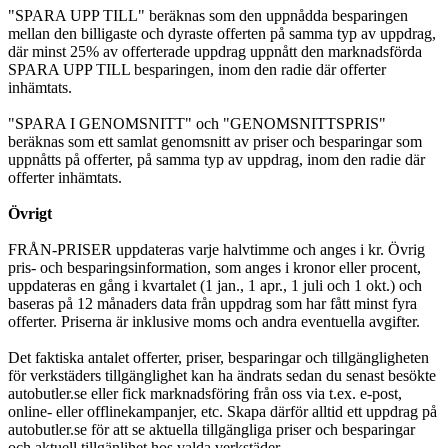
"SPARA UPP TILL" beräknas som den uppnådda besparingen
mellan den billigaste och dyraste offerten på samma typ av uppdrag,
där minst 25% av offerterade uppdrag uppnått den marknadsförda
SPARA UPP TILL besparingen, inom den radie där offerter
inhämtats.
"SPARA I GENOMSNITT" och "GENOMSNITTSPRIS"
beräknas som ett samlat genomsnitt av priser och besparingar som
uppnåtts på offerter, på samma typ av uppdrag, inom den radie där
offerter inhämtats.
Övrigt
FRÅN-PRISER uppdateras varje halvtimme och anges i kr. Övrig
pris- och besparingsinformation, som anges i kronor eller procent,
uppdateras en gång i kvartalet (1 jan., 1 apr., 1 juli och 1 okt.) och
baseras på 12 månaders data från uppdrag som har fått minst fyra
offerter. Priserna är inklusive moms och andra eventuella avgifter.
Det faktiska antalet offerter, priser, besparingar och tillgängligheten
för verkstäders tillgänglighet kan ha ändrats sedan du senast besökte
autobutler.se eller fick marknadsföring från oss via t.ex. e-post,
online- eller offlinekampanjer, etc. Skapa därför alltid ett uppdrag på
autobutler.se för att se aktuella tillgängliga priser och besparingar
och aktuell tillgänlihet hos valda verkstäder.