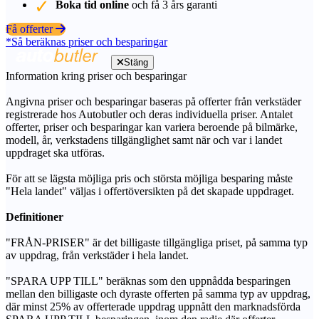
Boka tid online
och få 3 års garanti
Få offerter
*Så beräknas priser och besparingar
Stäng
Information kring priser och besparingar
Angivna priser och besparingar baseras på offerter från verkstäder
registrerade hos Autobutler och deras individuella priser. Antalet
offerter, priser och besparingar kan variera beroende på bilmärke,
modell, år, verkstadens tillgänglighet samt när och var i landet
uppdraget ska utföras.
För att se lägsta möjliga pris och största möjliga besparing måste
"Hela landet" väljas i offertöversikten på det skapade uppdraget.
Definitioner
"FRÅN-PRISER" är det billigaste tillgängliga priset, på samma typ
av uppdrag, från verkstäder i hela landet.
"SPARA UPP TILL" beräknas som den uppnådda besparingen
mellan den billigaste och dyraste offerten på samma typ av uppdrag,
där minst 25% av offerterade uppdrag uppnått den marknadsförda