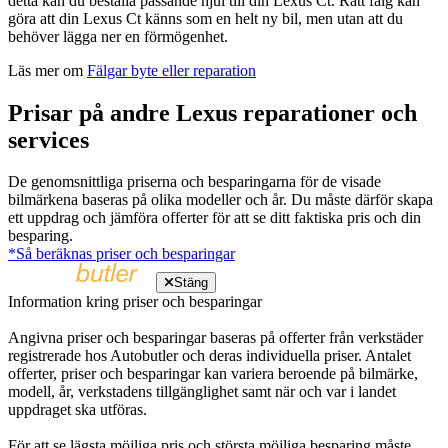
detta kan du beställa passande hjul till din Lexus Ct. Rätt fälg kan
göra att din Lexus Ct känns som en helt ny bil, men utan att du
behöver lägga ner en förmögenhet.
Läs mer om
Fälgar byte eller reparation
Prisar på andre Lexus reparationer och
services
De genomsnittliga priserna och besparingarna för de visade
bilmärkena baseras på olika modeller och år. Du måste därför skapa
ett uppdrag och jämföra offerter för att se ditt faktiska pris och din
besparing.
*Så beräknas priser och besparingar
Stäng
Information kring priser och besparingar
Angivna priser och besparingar baseras på offerter från verkstäder
registrerade hos Autobutler och deras individuella priser. Antalet
offerter, priser och besparingar kan variera beroende på bilmärke,
modell, år, verkstadens tillgänglighet samt när och var i landet
uppdraget ska utföras.
För att se lägsta möjliga pris och största möjliga besparing måste