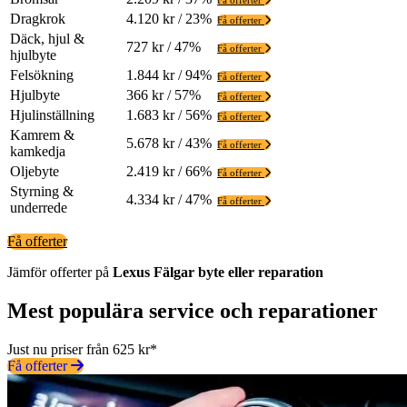
Få offerter
Dragkrok
4.120 kr / 23%
Få offerter
Däck, hjul &
727 kr / 47%
Få offerter
hjulbyte
Felsökning
1.844 kr / 94%
Få offerter
Hjulbyte
366 kr / 57%
Få offerter
Hjulinställning
1.683 kr / 56%
Få offerter
Kamrem &
5.678 kr / 43%
Få offerter
kamkedja
Oljebyte
2.419 kr / 66%
Få offerter
Styrning &
4.334 kr / 47%
Få offerter
underrede
Få offerter
Jämför offerter på
Lexus
Fälgar
byte eller reparation
Mest populära service och reparationer
Just nu priser från 625 kr*
Få offerter