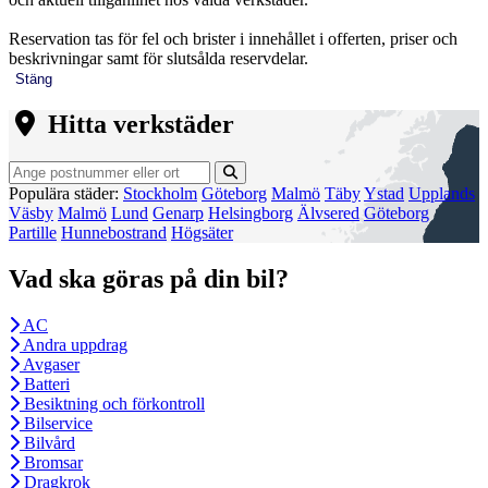
Reservation tas för fel och brister i innehållet i offerten, priser och
beskrivningar samt för slutsålda reservdelar.
Stäng
Hitta verkstäder
Populära städer:
Stockholm
Göteborg
Malmö
Täby
Ystad
Upplands
Väsby
Malmö
Lund
Genarp
Helsingborg
Älvsered
Göteborg
Partille
Hunnebostrand
Högsäter
Vad ska göras på din bil?
AC
Andra uppdrag
Avgaser
Batteri
Besiktning och förkontroll
Bilservice
Bilvård
Bromsar
Dragkrok