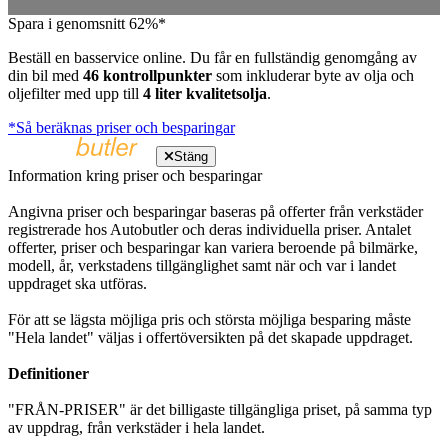
Spara i genomsnitt 62%*
Beställ en basservice online. Du får en fullständig genomgång av
din bil med
46 kontrollpunkter
som inkluderar byte av olja och
oljefilter med upp till
4 liter kvalitetsolja
.
*Så beräknas priser och besparingar
Stäng
Information kring priser och besparingar
Angivna priser och besparingar baseras på offerter från verkstäder
registrerade hos Autobutler och deras individuella priser. Antalet
offerter, priser och besparingar kan variera beroende på bilmärke,
modell, år, verkstadens tillgänglighet samt när och var i landet
uppdraget ska utföras.
För att se lägsta möjliga pris och största möjliga besparing måste
"Hela landet" väljas i offertöversikten på det skapade uppdraget.
Definitioner
"FRÅN-PRISER" är det billigaste tillgängliga priset, på samma typ
av uppdrag, från verkstäder i hela landet.