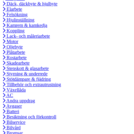
Däck, däckbyte & hjulbyte
Elarbete
Felsökning
Hjulinställning
Kamrem & kamkedja
Koppling
Lack- och måleriarbete
Motor
Oljebyte
Plåtarbete
Rostarbete
Skadearbete
Stenskott & glasarbete
Styrning & underrede
Stötdämpare & fjädring
Tillbehör och extrautrustning
Växellåda
AC
Andra uppdrag
Avgaser
Batteri
Besiktning och förkontroll
Bilservice
Bilvård
Bromsar