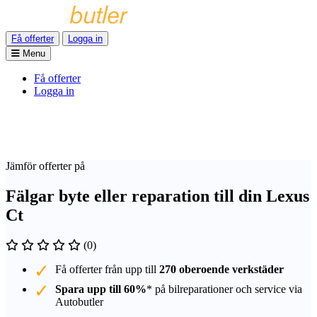
Få offerter
Logga in
Menu
Få offerter
Logga in
Jämför offerter på
Fälgar byte eller reparation till din Lexus
Ct
(0)
Få offerter från upp till
270 oberoende verkstäder
Spara upp till 60%
* på bilreparationer och service via
Autobutler