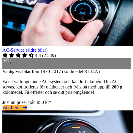
AC-Service (äldre bilar)
4.4
(
2 549
)
Vanligtvis bilar från 1970-2017 (köldmedel R134A)
Få ett välfungerande AC-system och kall luft i kupén. Din AC
servas, kontrolleras för otätheteer och fylls på med upp till
200 g
köldmedel. Få offerter och se ditt pris omgående!
Just nu priser från 850 kr*
Få offerter