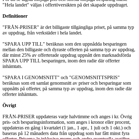
"Hela landet" väljas i offertöversikten på det skapade uppdraget.
Definitioner
"FRÅN-PRISER" är det billigaste tillgängliga priset, på samma typ
av uppdrag, från verkstäder i hela landet.
"SPARA UPP TILL" beräknas som den uppnådda besparingen
mellan den billigaste och dyraste offerten på samma typ av uppdrag,
där minst 25% av offerterade uppdrag uppnått den marknadsförda
SPARA UPP TILL besparingen, inom den radie där offerter
inhämtats.
"SPARA I GENOMSNITT" och "GENOMSNITTSPRIS"
beräknas som ett samlat genomsnitt av priser och besparingar som
uppnåtts på offerter, på samma typ av uppdrag, inom den radie där
offerter inhämtats.
Övrigt
FRÅN-PRISER uppdateras varje halvtimme och anges i kr. Övrig
pris- och besparingsinformation, som anges i kronor eller procent,
uppdateras en gång i kvartalet (1 jan., 1 apr., 1 juli och 1 okt.) och
baseras på 12 månaders data från uppdrag som har fått minst fyra
offerter. Priserna är inklusive moms och andra eventuella avgifter.