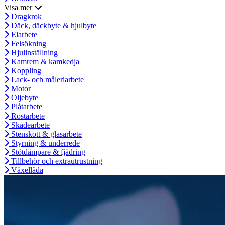
Visa mer
Dragkrok
Däck, däckbyte & hjulbyte
Elarbete
Felsökning
Hjulinställning
Kamrem & kamkedja
Koppling
Lack- och måleriarbete
Motor
Oljebyte
Plåtarbete
Rostarbete
Skadearbete
Stenskott & glasarbete
Styrning & underrede
Stötdämpare & fjädring
Tillbehör och extrautrustning
Växellåda