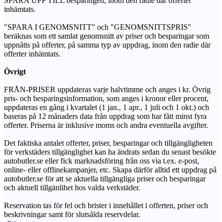
SPARA UPP TILL besparingen, inom den radie där offerter
inhämtats.
"SPARA I GENOMSNITT" och "GENOMSNITTSPRIS"
beräknas som ett samlat genomsnitt av priser och besparingar som
uppnåtts på offerter, på samma typ av uppdrag, inom den radie där
offerter inhämtats.
Övrigt
FRÅN-PRISER uppdateras varje halvtimme och anges i kr. Övrig
pris- och besparingsinformation, som anges i kronor eller procent,
uppdateras en gång i kvartalet (1 jan., 1 apr., 1 juli och 1 okt.) och
baseras på 12 månaders data från uppdrag som har fått minst fyra
offerter. Priserna är inklusive moms och andra eventuella avgifter.
Det faktiska antalet offerter, priser, besparingar och tillgängligheten
för verkstäders tillgänglighet kan ha ändrats sedan du senast besökte
autobutler.se eller fick marknadsföring från oss via t.ex. e-post,
online- eller offlinekampanjer, etc. Skapa därför alltid ett uppdrag på
autobutler.se för att se aktuella tillgängliga priser och besparingar
och aktuell tillgänlihet hos valda verkstäder.
Reservation tas för fel och brister i innehållet i offerten, priser och
beskrivningar samt för slutsålda reservdelar.