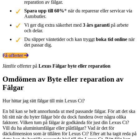
reparation av fälgar.
Spara upp till 60%
* när du reparerar eller servicar via
Autobutler.
Vi ger dig extra säkerhet med
3 års garanti
på arbete
och delar.
Du slipper väntetider och kan tryggt
boka tid online
när
det passar dig.
Få offerter
Jämför offerter på
Lexus
Fälgar
byte eller reparation
Omdömen av Byte eller reparation av
Fälgar
Hur hittar jag rätt fälgar till min Lexus Ct?
En bil kan se helt annorlunda ut med passande fälgar. För att det ska
bli rätt när du byter fälgar bör du dock fundera över några olika
faktorer. Vilken tum på fälgar är godkända för just din Lexus Ct?
Vill du ha aluminiumfälgar eller plåtfälgar? Vad är det för
däckdimension som är tillåten för Lexus Ct? Efter att ha tagit reda på