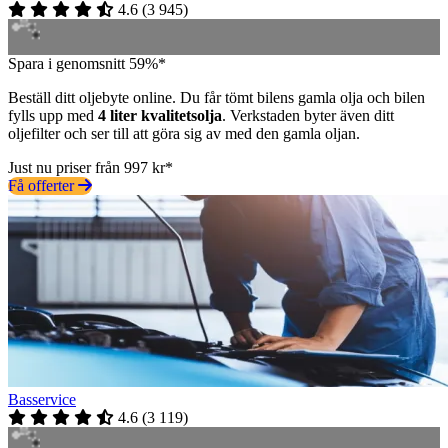
4.6
(
3 945
)
Spara i genomsnitt 59%*
Beställ ditt oljebyte online. Du får tömt bilens gamla olja och bilen
fylls upp med
4 liter kvalitetsolja
. Verkstaden byter även ditt
oljefilter och ser till att göra sig av med den gamla oljan.
Just nu priser från 997 kr*
Få offerter
Basservice
4.6
(
3 119
)