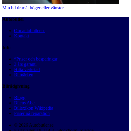
Min bil drar åt höger eller vänster
Autobutler
Om autobutler.se
Kontakt
Info
*Priser och besparingar
3 års garanti
Hitta verkstad
Bilmärken
Bilrådgivning
Blogg
Bilens Abc
Billexikon Wikipedia
Priser på reparation
© 2026 Autobutler.se
Karlavägen 18, 114 31 Stockholm, Sverige