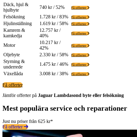
Däck, hjul &
740 kr / 52%
Få offerter
hjulbyte
Felsökning
1.728 kr / 83%
Få offerter
Hjulinställning
1.619 kr / 58%
Få offerter
Kamrem &
12.757 kr /
Få offerter
kamkedja
40%
10.217 kr /
Motor
Få offerter
42%
Oljebyte
2.330 kr / 58%
Få offerter
Styrning &
1.475 kr / 46%
Få offerter
underrede
Växellåda
3.008 kr / 38%
Få offerter
Få offerter
Jämför offerter på
Jaguar
Lambdasond
byte eller felsökning
Mest populära service och reparationer
Just nu priser från 625 kr*
Få offerter