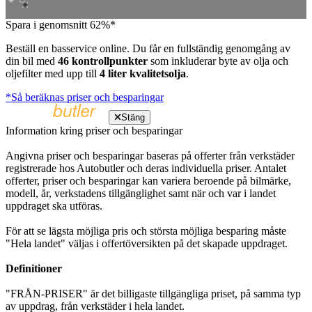
Spara i genomsnitt 62%*
Beställ en basservice online. Du får en fullständig genomgång av
din bil med
46 kontrollpunkter
som inkluderar byte av olja och
oljefilter med upp till
4 liter kvalitetsolja
.
*Så beräknas priser och besparingar
Stäng
Information kring priser och besparingar
Angivna priser och besparingar baseras på offerter från verkstäder
registrerade hos Autobutler och deras individuella priser. Antalet
offerter, priser och besparingar kan variera beroende på bilmärke,
modell, år, verkstadens tillgänglighet samt när och var i landet
uppdraget ska utföras.
För att se lägsta möjliga pris och största möjliga besparing måste
"Hela landet" väljas i offertöversikten på det skapade uppdraget.
Definitioner
"FRÅN-PRISER" är det billigaste tillgängliga priset, på samma typ
av uppdrag, från verkstäder i hela landet.