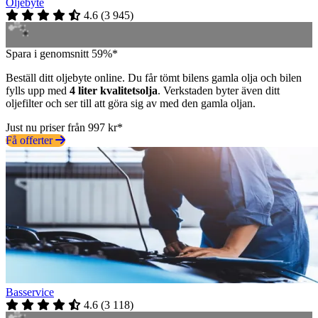
Oljebyte
4.6
(
3 945
)
Spara i genomsnitt 59%*
Beställ ditt oljebyte online. Du får tömt bilens gamla olja och bilen
fylls upp med
4 liter kvalitetsolja
. Verkstaden byter även ditt
oljefilter och ser till att göra sig av med den gamla oljan.
Just nu priser från 997 kr*
Få offerter
Basservice
4.6
(
3 118
)