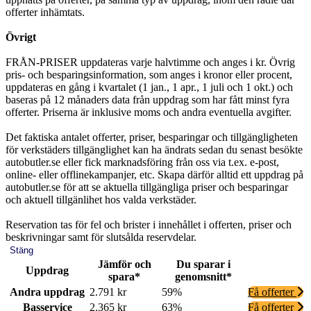
offerter inhämtats.
Övrigt
FRÅN-PRISER uppdateras varje halvtimme och anges i kr. Övrig
pris- och besparingsinformation, som anges i kronor eller procent,
uppdateras en gång i kvartalet (1 jan., 1 apr., 1 juli och 1 okt.) och
baseras på 12 månaders data från uppdrag som har fått minst fyra
offerter. Priserna är inklusive moms och andra eventuella avgifter.
Det faktiska antalet offerter, priser, besparingar och tillgängligheten
för verkstäders tillgänglighet kan ha ändrats sedan du senast besökte
autobutler.se eller fick marknadsföring från oss via t.ex. e-post,
online- eller offlinekampanjer, etc. Skapa därför alltid ett uppdrag på
autobutler.se för att se aktuella tillgängliga priser och besparingar
och aktuell tillgänlihet hos valda verkstäder.
Reservation tas för fel och brister i innehållet i offerten, priser och
beskrivningar samt för slutsålda reservdelar.
Stäng
Jämför och
Du sparar i
Uppdrag
spara*
genomsnitt*
Andra uppdrag
2.791 kr
59%
Få offerter
Basservice
2.365 kr
63%
Få offerter