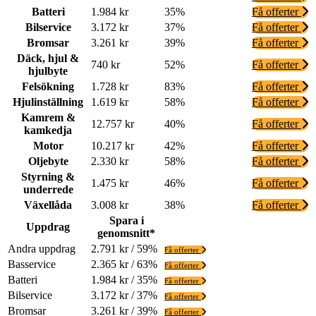
Batteri
1.984 kr
35%
Få offerter
Bilservice
3.172 kr
37%
Få offerter
Bromsar
3.261 kr
39%
Få offerter
Däck, hjul &
740 kr
52%
Få offerter
hjulbyte
Felsökning
1.728 kr
83%
Få offerter
Hjulinställning
1.619 kr
58%
Få offerter
Kamrem &
12.757 kr
40%
Få offerter
kamkedja
Motor
10.217 kr
42%
Få offerter
Oljebyte
2.330 kr
58%
Få offerter
Styrning &
1.475 kr
46%
Få offerter
underrede
Växellåda
3.008 kr
38%
Få offerter
Spara i
Uppdrag
genomsnitt*
Andra uppdrag
2.791 kr / 59%
Få offerter
Basservice
2.365 kr / 63%
Få offerter
Batteri
1.984 kr / 35%
Få offerter
Bilservice
3.172 kr / 37%
Få offerter
Bromsar
3.261 kr / 39%
Få offerter