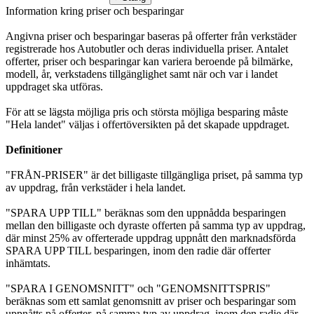
Information kring priser och besparingar
Angivna priser och besparingar baseras på offerter från verkstäder
registrerade hos Autobutler och deras individuella priser. Antalet
offerter, priser och besparingar kan variera beroende på bilmärke,
modell, år, verkstadens tillgänglighet samt när och var i landet
uppdraget ska utföras.
För att se lägsta möjliga pris och största möjliga besparing måste
"Hela landet" väljas i offertöversikten på det skapade uppdraget.
Definitioner
"FRÅN-PRISER" är det billigaste tillgängliga priset, på samma typ
av uppdrag, från verkstäder i hela landet.
"SPARA UPP TILL" beräknas som den uppnådda besparingen
mellan den billigaste och dyraste offerten på samma typ av uppdrag,
där minst 25% av offerterade uppdrag uppnått den marknadsförda
SPARA UPP TILL besparingen, inom den radie där offerter
inhämtats.
"SPARA I GENOMSNITT" och "GENOMSNITTSPRIS"
beräknas som ett samlat genomsnitt av priser och besparingar som
uppnåtts på offerter, på samma typ av uppdrag, inom den radie där