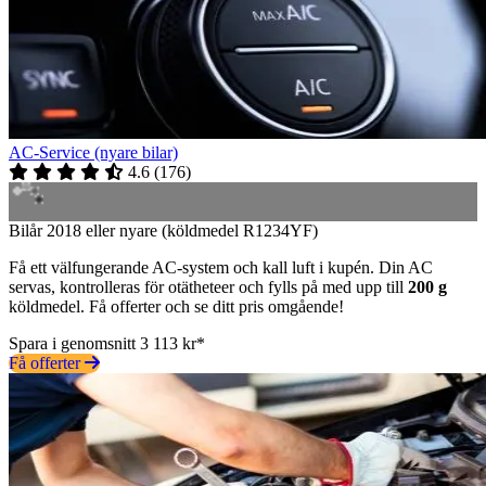
AC-Service (nyare bilar)
4.6
(
176
)
Bilår 2018 eller nyare (köldmedel R1234YF)
Få ett välfungerande AC-system och kall luft i kupén. Din AC
servas, kontrolleras för otätheteer och fylls på med upp till
200 g
köldmedel. Få offerter och se ditt pris omgående!
Spara i genomsnitt 3 113 kr*
Få offerter