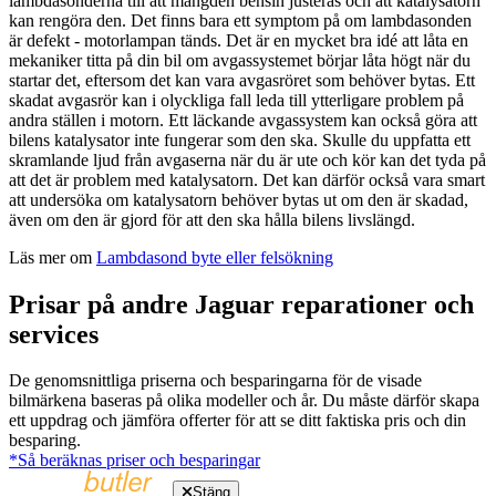
lambdasonderna till att mängden bensin justeras och att katalysatorn
kan rengöra den. Det finns bara ett symptom på om lambdasonden
är defekt - motorlampan tänds. Det är en mycket bra idé att låta en
mekaniker titta på din bil om avgassystemet börjar låta högt när du
startar det, eftersom det kan vara avgasröret som behöver bytas. Ett
skadat avgasrör kan i olyckliga fall leda till ytterligare problem på
andra ställen i motorn. Ett läckande avgassystem kan också göra att
bilens katalysator inte fungerar som den ska. Skulle du uppfatta ett
skramlande ljud från avgaserna när du är ute och kör kan det tyda på
att det är problem med katalysatorn. Det kan därför också vara smart
att undersöka om katalysatorn behöver bytas ut om den är skadad,
även om den är gjord för att den ska hålla bilens livslängd.
Läs mer om
Lambdasond byte eller felsökning
Prisar på andre Jaguar reparationer och
services
De genomsnittliga priserna och besparingarna för de visade
bilmärkena baseras på olika modeller och år. Du måste därför skapa
ett uppdrag och jämföra offerter för att se ditt faktiska pris och din
besparing.
*Så beräknas priser och besparingar
Stäng