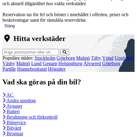
och aktuell tillgänlihet hos valda verkstäder.
Reservation tas för fel och brister i innehållet i offerten, priser och
beskrivningar samt för slutsålda reservdelar.
Stäng
Hitta verkstäder
Populära städer:
Stockholm
Göteborg
Malmö
Täby
Ystad
Upplands
Väsby
Malmö
Lund
Genarp
Helsingborg
Älvsered
Göteborg
Partille
Hunnebostrand
Högsäter
Vad ska göras på din bil?
AC
Andra uppdrag
Avgaser
Batteri
Besiktning och förkontroll
Bilservice
Bilvård
Bromsar