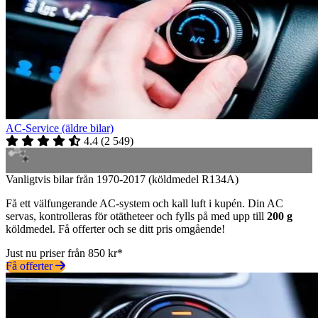
AC-Service (äldre bilar)
4.4
(
2 549
)
Vanligtvis bilar från 1970-2017 (köldmedel R134A)
Få ett välfungerande AC-system och kall luft i kupén. Din AC
servas, kontrolleras för otätheteer och fylls på med upp till
200 g
köldmedel. Få offerter och se ditt pris omgående!
Just nu priser från 850 kr*
Få offerter