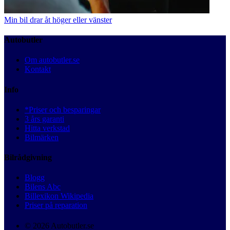
Min bil drar åt höger eller vänster
Autobutler
Om autobutler.se
Kontakt
Info
*Priser och besparingar
3 års garanti
Hitta verkstad
Bilmärken
Bilrådgivning
Blogg
Bilens Abc
Billexikon Wikipedia
Priser på reparation
© 2026 Autobutler.se