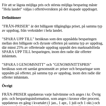
För att se lägsta möjliga pris och största möjliga besparing måste
"Hela landet" väljas i offertöversikten på det skapade uppdraget.
Definitioner
"FRÅN-PRISER" är det billigaste tillgängliga priset, på samma typ
av uppdrag, från verkstäder i hela landet.
"SPARA UPP TILL" beräknas som den uppnådda besparingen
mellan den billigaste och dyraste offerten på samma typ av uppdrag,
där minst 25% av offerterade uppdrag uppnått den marknadsförda
SPARA UPP TILL besparingen, inom den radie där offerter
inhämtats.
"SPARA I GENOMSNITT" och "GENOMSNITTSPRIS"
beräknas som ett samlat genomsnitt av priser och besparingar som
uppnåtts på offerter, på samma typ av uppdrag, inom den radie där
offerter inhämtats.
Övrigt
FRÅN-PRISER uppdateras varje halvtimme och anges i kr. Övrig
pris- och besparingsinformation, som anges i kronor eller procent,
uppdateras en gång i kvartalet (1 jan., 1 apr., 1 juli och 1 okt.) och