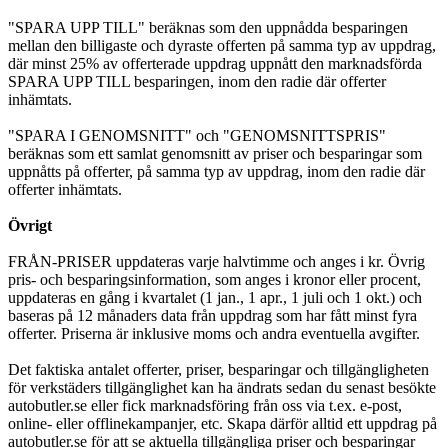
"SPARA UPP TILL" beräknas som den uppnådda besparingen
mellan den billigaste och dyraste offerten på samma typ av uppdrag,
där minst 25% av offerterade uppdrag uppnått den marknadsförda
SPARA UPP TILL besparingen, inom den radie där offerter
inhämtats.
"SPARA I GENOMSNITT" och "GENOMSNITTSPRIS"
beräknas som ett samlat genomsnitt av priser och besparingar som
uppnåtts på offerter, på samma typ av uppdrag, inom den radie där
offerter inhämtats.
Övrigt
FRÅN-PRISER uppdateras varje halvtimme och anges i kr. Övrig
pris- och besparingsinformation, som anges i kronor eller procent,
uppdateras en gång i kvartalet (1 jan., 1 apr., 1 juli och 1 okt.) och
baseras på 12 månaders data från uppdrag som har fått minst fyra
offerter. Priserna är inklusive moms och andra eventuella avgifter.
Det faktiska antalet offerter, priser, besparingar och tillgängligheten
för verkstäders tillgänglighet kan ha ändrats sedan du senast besökte
autobutler.se eller fick marknadsföring från oss via t.ex. e-post,
online- eller offlinekampanjer, etc. Skapa därför alltid ett uppdrag på
autobutler.se för att se aktuella tillgängliga priser och besparingar