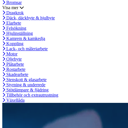
Bromsar
Visa mer
Dragkrok
Däck, däckbyte & hjulbyte
Elarbete
Felsökning
Hjulinställning
Kamrem & kamkedja
Koppling
Lack- och måleriarbete
Motor
Oljebyte
Plåtarbete
Rostarbete
Skadearbete
Stenskott & glasarbete
Styrning & underrede
Stötdämpare & fjädring
Tillbehör och extrautrustning
Växellåda