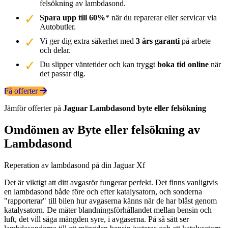
felsökning av lambdasond.
Spara upp till 60%
* när du reparerar eller servicar via
Autobutler.
Vi ger dig extra säkerhet med
3 års garanti
på arbete
och delar.
Du slipper väntetider och kan tryggt
boka tid online
när
det passar dig.
Få offerter
Jämför offerter på
Jaguar
Lambdasond
byte eller felsökning
Omdömen av Byte eller felsökning av
Lambdasond
Reperation av lambdasond på din Jaguar Xf
Det är viktigt att ditt avgasrör fungerar perfekt. Det finns vanligtvis
en lambdasond både före och efter katalysatorn, och sonderna
"rapporterar" till bilen hur avgaserna känns när de har blåst genom
katalysatorn. De mäter blandningsförhållandet mellan bensin och
luft, det vill säga mängden syre, i avgaserna. På så sätt ser