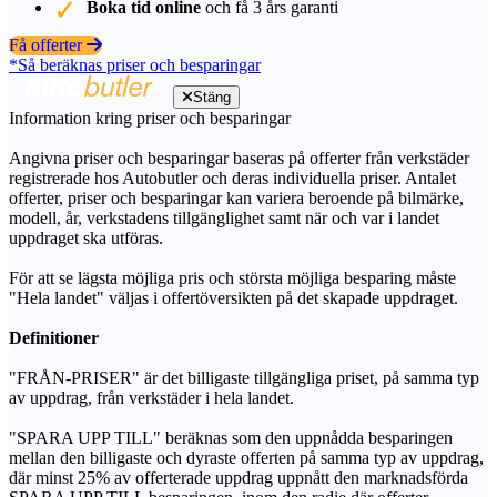
Boka tid online
och få 3 års garanti
Få offerter
*Så beräknas priser och besparingar
Stäng
Information kring priser och besparingar
Angivna priser och besparingar baseras på offerter från verkstäder
registrerade hos Autobutler och deras individuella priser. Antalet
offerter, priser och besparingar kan variera beroende på bilmärke,
modell, år, verkstadens tillgänglighet samt när och var i landet
uppdraget ska utföras.
För att se lägsta möjliga pris och största möjliga besparing måste
"Hela landet" väljas i offertöversikten på det skapade uppdraget.
Definitioner
"FRÅN-PRISER" är det billigaste tillgängliga priset, på samma typ
av uppdrag, från verkstäder i hela landet.
"SPARA UPP TILL" beräknas som den uppnådda besparingen
mellan den billigaste och dyraste offerten på samma typ av uppdrag,
där minst 25% av offerterade uppdrag uppnått den marknadsförda