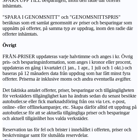
SPARA UPP TILL besparingen, inom den radie där offerter
inhämtats.
"SPARA I GENOMSNITT" och "GENOMSNITTSPRIS"
beräknas som ett samlat genomsnitt av priser och besparingar som
uppnåtts på offerter, på samma typ av uppdrag, inom den radie där
offerter inhämtats.
Övrigt
FRÅN-PRISER uppdateras varje halvtimme och anges i kr. Övrig
pris- och besparingsinformation, som anges i kronor eller procent,
uppdateras en gång i kvartalet (1 jan., 1 apr., 1 juli och 1 okt.) och
baseras på 12 månaders data från uppdrag som har fått minst fyra
offerter. Priserna är inklusive moms och andra eventuella avgifter.
Det faktiska antalet offerter, priser, besparingar och tillgängligheten
för verkstäders tillgänglighet kan ha ändrats sedan du senast besökte
autobutler.se eller fick marknadsföring från oss via t.ex. e-post,
online- eller offlinekampanjer, etc. Skapa därför alltid ett uppdrag på
autobutler.se för att se aktuella tillgängliga priser och besparingar
och aktuell tillgänlihet hos valda verkstäder.
Reservation tas för fel och brister i innehållet i offerten, priser och
beskrivningar samt för slutsålda reservdelar.