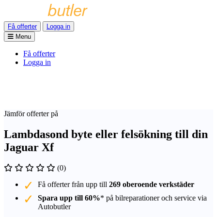
Få offerter
Logga in
Menu
Få offerter
Logga in
Jämför offerter på
Lambdasond byte eller felsökning till din
Jaguar Xf
(0)
Få offerter från upp till
269 oberoende verkstäder
Spara upp till 60%
* på bilreparationer och service via
Autobutler