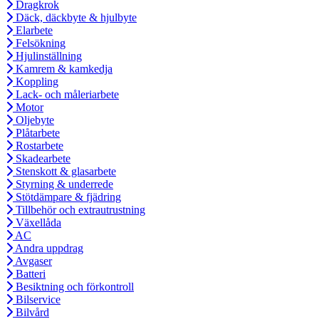
Dragkrok
Däck, däckbyte & hjulbyte
Elarbete
Felsökning
Hjulinställning
Kamrem & kamkedja
Koppling
Lack- och måleriarbete
Motor
Oljebyte
Plåtarbete
Rostarbete
Skadearbete
Stenskott & glasarbete
Styrning & underrede
Stötdämpare & fjädring
Tillbehör och extrautrustning
Växellåda
AC
Andra uppdrag
Avgaser
Batteri
Besiktning och förkontroll
Bilservice
Bilvård