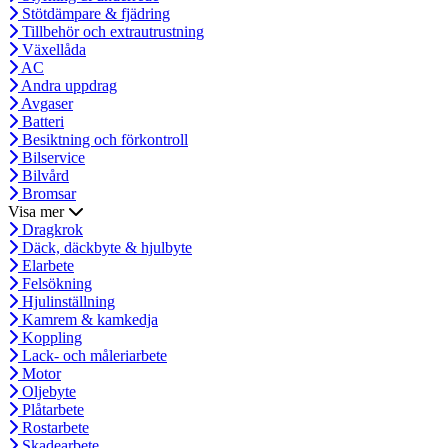
Stötdämpare & fjädring
Tillbehör och extrautrustning
Växellåda
AC
Andra uppdrag
Avgaser
Batteri
Besiktning och förkontroll
Bilservice
Bilvård
Bromsar
Visa mer
Dragkrok
Däck, däckbyte & hjulbyte
Elarbete
Felsökning
Hjulinställning
Kamrem & kamkedja
Koppling
Lack- och måleriarbete
Motor
Oljebyte
Plåtarbete
Rostarbete
Skadearbete