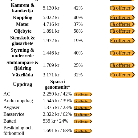
Kamrem &
5.130 kr
42%
Få offerter
kamkedja
Koppling
5.022 kr
40%
Få offerter
Motor
4.716 kr
37%
Få offerter
Oljebyte
1.891 kr
58%
Få offerter
Stenskott &
1.972 kr
19%
Få offerter
glasarbete
Styrning &
1.446 kr
40%
Få offerter
underrede
Stötdämpare &
1.709 kr
25%
Få offerter
fjädring
Växellåda
3.171 kr
32%
Få offerter
Spara i
Uppdrag
genomsnitt*
AC
2.259 kr / 42%
Få offerter
Andra uppdrag
1.545 kr / 39%
Få offerter
Avgaser
1.375 kr / 23%
Få offerter
Basservice
2.322 kr / 62%
Få offerter
Batteri
535 kr / 24%
Få offerter
Besiktning och
1.691 kr / 68%
Få offerter
förkontroll