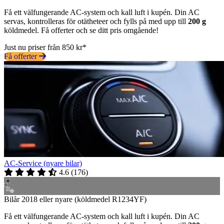
Få ett välfungerande AC-system och kall luft i kupén. Din AC
servas, kontrolleras för otätheteer och fylls på med upp till
200 g
köldmedel. Få offerter och se ditt pris omgående!
Just nu priser från 850 kr*
Få offerter
AC-Service (nyare bilar)
4.6
(
176
)
Bilår 2018 eller nyare (köldmedel R1234YF)
Få ett välfungerande AC-system och kall luft i kupén. Din AC