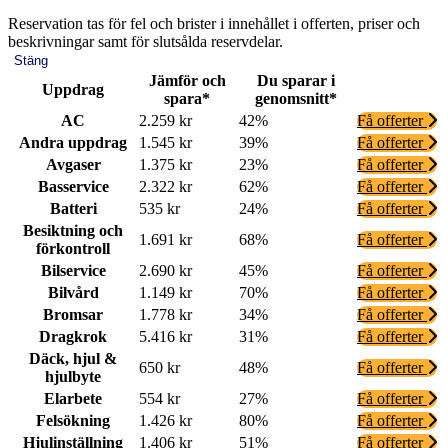
Reservation tas för fel och brister i innehållet i offerten, priser och
beskrivningar samt för slutsålda reservdelar.
Stäng
Jämför och
Du sparar i
Uppdrag
spara*
genomsnitt*
AC
2.259 kr
42%
Få offerter
Andra uppdrag
1.545 kr
39%
Få offerter
Avgaser
1.375 kr
23%
Få offerter
Basservice
2.322 kr
62%
Få offerter
Batteri
535 kr
24%
Få offerter
Besiktning och
1.691 kr
68%
Få offerter
förkontroll
Bilservice
2.690 kr
45%
Få offerter
Bilvård
1.149 kr
70%
Få offerter
Bromsar
1.778 kr
34%
Få offerter
Dragkrok
5.416 kr
31%
Få offerter
Däck, hjul &
650 kr
48%
Få offerter
hjulbyte
Elarbete
554 kr
27%
Få offerter
Felsökning
1.426 kr
80%
Få offerter
Hjulinställning
1.406 kr
51%
Få offerter