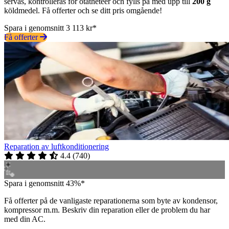
servas, kontrolleras för otätheteer och fylls på med upp till
200 g
köldmedel. Få offerter och se ditt pris omgående!
Spara i genomsnitt 3 113 kr*
Få offerter
Reparation av luftkonditionering
4.4
(
740
)
Spara i genomsnitt 43%*
Få offerter på de vanligaste reparationerna som byte av kondensor,
kompressor m.m. Beskriv din reparation eller de problem du har
med din AC.