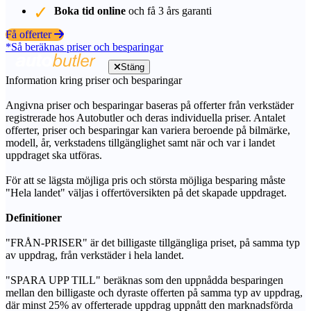
Boka tid online
och få 3 års garanti
Få offerter
*Så beräknas priser och besparingar
Stäng
Information kring priser och besparingar
Angivna priser och besparingar baseras på offerter från verkstäder
registrerade hos Autobutler och deras individuella priser. Antalet
offerter, priser och besparingar kan variera beroende på bilmärke,
modell, år, verkstadens tillgänglighet samt när och var i landet
uppdraget ska utföras.
För att se lägsta möjliga pris och största möjliga besparing måste
"Hela landet" väljas i offertöversikten på det skapade uppdraget.
Definitioner
"FRÅN-PRISER" är det billigaste tillgängliga priset, på samma typ
av uppdrag, från verkstäder i hela landet.
"SPARA UPP TILL" beräknas som den uppnådda besparingen
mellan den billigaste och dyraste offerten på samma typ av uppdrag,
där minst 25% av offerterade uppdrag uppnått den marknadsförda