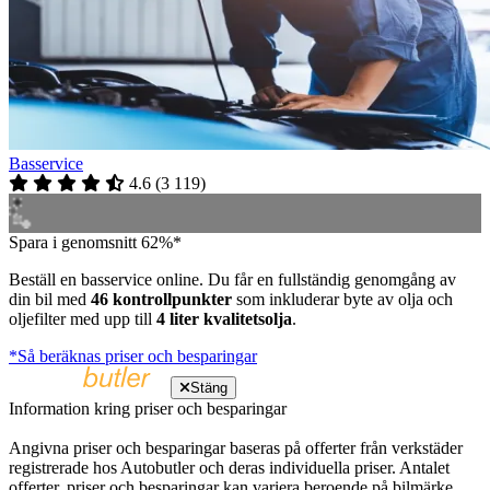
Basservice
4.6
(
3 119
)
Spara i genomsnitt 62%*
Beställ en basservice online. Du får en fullständig genomgång av
din bil med
46 kontrollpunkter
som inkluderar byte av olja och
oljefilter med upp till
4 liter kvalitetsolja
.
*Så beräknas priser och besparingar
Stäng
Information kring priser och besparingar
Angivna priser och besparingar baseras på offerter från verkstäder
registrerade hos Autobutler och deras individuella priser. Antalet
offerter, priser och besparingar kan variera beroende på bilmärke,