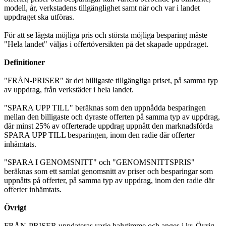
modell, år, verkstadens tillgänglighet samt när och var i landet
uppdraget ska utföras.
För att se lägsta möjliga pris och största möjliga besparing måste
"Hela landet" väljas i offertöversikten på det skapade uppdraget.
Definitioner
"FRÅN-PRISER" är det billigaste tillgängliga priset, på samma typ
av uppdrag, från verkstäder i hela landet.
"SPARA UPP TILL" beräknas som den uppnådda besparingen
mellan den billigaste och dyraste offerten på samma typ av uppdrag,
där minst 25% av offerterade uppdrag uppnått den marknadsförda
SPARA UPP TILL besparingen, inom den radie där offerter
inhämtats.
"SPARA I GENOMSNITT" och "GENOMSNITTSPRIS"
beräknas som ett samlat genomsnitt av priser och besparingar som
uppnåtts på offerter, på samma typ av uppdrag, inom den radie där
offerter inhämtats.
Övrigt
FRÅN-PRISER uppdateras varje halvtimme och anges i kr. Övrig