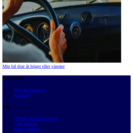
Min bil drar åt höger eller vänster
Autobutler
Om autobutler.se
Kontakt
Info
*Priser och besparingar
3 års garanti
Hitta verkstad