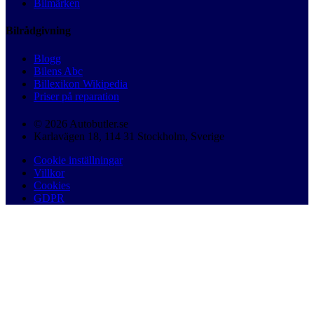
Bilmärken
Bilrådgivning
Blogg
Bilens Abc
Billexikon Wikipedia
Priser på reparation
© 2026 Autobutler.se
Karlavägen 18, 114 31 Stockholm, Sverige
Cookie inställningar
Villkor
Cookies
GDPR