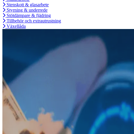
Stenskott & glasarbete
Styrning & underrede
Stötdämpare & fjädring
Tillbehör och extrautrustning
Växellåda