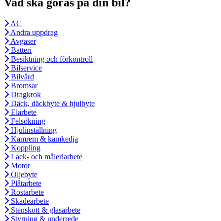
Vad ska göras på din bil?
AC
Andra uppdrag
Avgaser
Batteri
Besiktning och förkontroll
Bilservice
Bilvård
Bromsar
Dragkrok
Däck, däckbyte & hjulbyte
Elarbete
Felsökning
Hjulinställning
Kamrem & kamkedja
Koppling
Lack- och måleriarbete
Motor
Oljebyte
Plåtarbete
Rostarbete
Skadearbete
Stenskott & glasarbete
Styrning & underrede