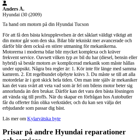
Anders Å.
Hyundai i30 (2009)
Ta hand om motorn på din Hyundai Tucson
För att få den bästa körupplevelsen är det såklart väldigt viktigt att
din motor går som den ska. Bilar blir tekniskt mer avancerade och
därför blir dem också en större utmaning för mekanikerna.
Motorerna i moderna bilar blir mycket komplexa och kräver
frekvent service. Oavsett vilken typ av bil du har (diesel, bensin eller
hybrid) så består motorn av komplicerad mekanik som måste hållas
under uppsikt. Några bra regler är: 1. Kör inte för länge med samma
kamrem. 2. Ett regelbundet oljebyte krävs 3. Du måste se till att alla
motordelar är i gott skick hela tiden. Om man inte själv är mekaniker
kan det vara svårt att veta vad som är fel om bilens motor beter sig
annorlunda än den brukar. Därför kan det vara den bästa lösningen
att vända sig till proffs. När du skapar en förfrågan hos Autobutler
får du offerter från olika verkstäder, och du kan sen välja det
erbjudande som passar dig bäst.
Läs mer om
Kylarvätska byte
Prisar på andre Hyundai reparationer