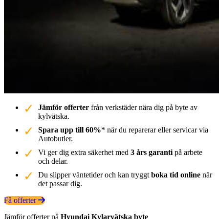
Jämför offerter
från verkstäder nära dig på byte av
kylvätska.
Spara upp till 60%
* när du reparerar eller servicar via
Autobutler.
Vi ger dig extra säkerhet med
3 års garanti
på arbete
och delar.
Du slipper väntetider och kan tryggt
boka tid online
när
det passar dig.
Få offerter
Jämför offerter på
Hyundai
Kylarvätska
byte