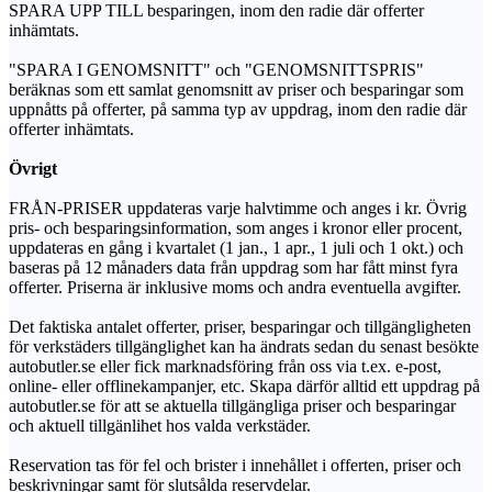
SPARA UPP TILL besparingen, inom den radie där offerter
inhämtats.
"SPARA I GENOMSNITT" och "GENOMSNITTSPRIS"
beräknas som ett samlat genomsnitt av priser och besparingar som
uppnåtts på offerter, på samma typ av uppdrag, inom den radie där
offerter inhämtats.
Övrigt
FRÅN-PRISER uppdateras varje halvtimme och anges i kr. Övrig
pris- och besparingsinformation, som anges i kronor eller procent,
uppdateras en gång i kvartalet (1 jan., 1 apr., 1 juli och 1 okt.) och
baseras på 12 månaders data från uppdrag som har fått minst fyra
offerter. Priserna är inklusive moms och andra eventuella avgifter.
Det faktiska antalet offerter, priser, besparingar och tillgängligheten
för verkstäders tillgänglighet kan ha ändrats sedan du senast besökte
autobutler.se eller fick marknadsföring från oss via t.ex. e-post,
online- eller offlinekampanjer, etc. Skapa därför alltid ett uppdrag på
autobutler.se för att se aktuella tillgängliga priser och besparingar
och aktuell tillgänlihet hos valda verkstäder.
Reservation tas för fel och brister i innehållet i offerten, priser och
beskrivningar samt för slutsålda reservdelar.