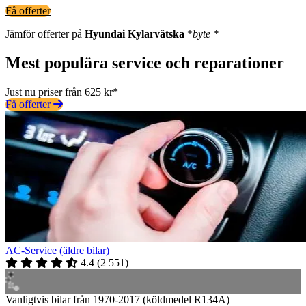
Få offerter
Jämför offerter på
Hyundai
Kylarvätska
*
byte *
Mest populära service och reparationer
Just nu priser från 625 kr*
Få offerter
AC-Service (äldre bilar)
4.4
(
2 551
)
Vanligtvis bilar från 1970-2017 (köldmedel R134A)