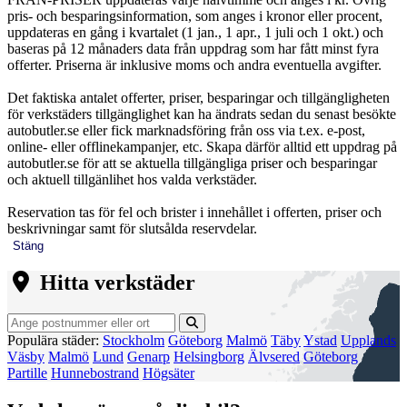
pris- och besparingsinformation, som anges i kronor eller procent,
uppdateras en gång i kvartalet (1 jan., 1 apr., 1 juli och 1 okt.) och
baseras på 12 månaders data från uppdrag som har fått minst fyra
offerter. Priserna är inklusive moms och andra eventuella avgifter.
Det faktiska antalet offerter, priser, besparingar och tillgängligheten
för verkstäders tillgänglighet kan ha ändrats sedan du senast besökte
autobutler.se eller fick marknadsföring från oss via t.ex. e-post,
online- eller offlinekampanjer, etc. Skapa därför alltid ett uppdrag på
autobutler.se för att se aktuella tillgängliga priser och besparingar
och aktuell tillgänlihet hos valda verkstäder.
Reservation tas för fel och brister i innehållet i offerten, priser och
beskrivningar samt för slutsålda reservdelar.
Stäng
Hitta verkstäder
Populära städer:
Stockholm
Göteborg
Malmö
Täby
Ystad
Upplands
Väsby
Malmö
Lund
Genarp
Helsingborg
Älvsered
Göteborg
Partille
Hunnebostrand
Högsäter