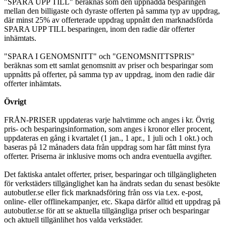
"SPARA UPP TILL" beräknas som den uppnådda besparingen
mellan den billigaste och dyraste offerten på samma typ av uppdrag,
där minst 25% av offerterade uppdrag uppnått den marknadsförda
SPARA UPP TILL besparingen, inom den radie där offerter
inhämtats.
"SPARA I GENOMSNITT" och "GENOMSNITTSPRIS"
beräknas som ett samlat genomsnitt av priser och besparingar som
uppnåtts på offerter, på samma typ av uppdrag, inom den radie där
offerter inhämtats.
Övrigt
FRÅN-PRISER uppdateras varje halvtimme och anges i kr. Övrig
pris- och besparingsinformation, som anges i kronor eller procent,
uppdateras en gång i kvartalet (1 jan., 1 apr., 1 juli och 1 okt.) och
baseras på 12 månaders data från uppdrag som har fått minst fyra
offerter. Priserna är inklusive moms och andra eventuella avgifter.
Det faktiska antalet offerter, priser, besparingar och tillgängligheten
för verkstäders tillgänglighet kan ha ändrats sedan du senast besökte
autobutler.se eller fick marknadsföring från oss via t.ex. e-post,
online- eller offlinekampanjer, etc. Skapa därför alltid ett uppdrag på
autobutler.se för att se aktuella tillgängliga priser och besparingar
och aktuell tillgänlihet hos valda verkstäder.