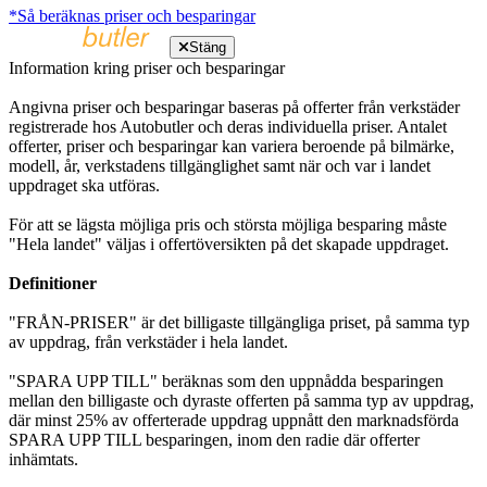
*Så beräknas priser och besparingar
Stäng
Information kring priser och besparingar
Angivna priser och besparingar baseras på offerter från verkstäder
registrerade hos Autobutler och deras individuella priser. Antalet
offerter, priser och besparingar kan variera beroende på bilmärke,
modell, år, verkstadens tillgänglighet samt när och var i landet
uppdraget ska utföras.
För att se lägsta möjliga pris och största möjliga besparing måste
"Hela landet" väljas i offertöversikten på det skapade uppdraget.
Definitioner
"FRÅN-PRISER" är det billigaste tillgängliga priset, på samma typ
av uppdrag, från verkstäder i hela landet.
"SPARA UPP TILL" beräknas som den uppnådda besparingen
mellan den billigaste och dyraste offerten på samma typ av uppdrag,
där minst 25% av offerterade uppdrag uppnått den marknadsförda
SPARA UPP TILL besparingen, inom den radie där offerter
inhämtats.