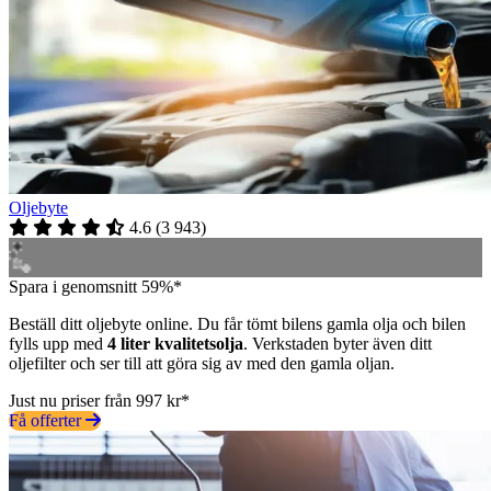
Oljebyte
4.6
(
3 943
)
Spara i genomsnitt 59%*
Beställ ditt oljebyte online. Du får tömt bilens gamla olja och bilen
fylls upp med
4 liter kvalitetsolja
. Verkstaden byter även ditt
oljefilter och ser till att göra sig av med den gamla oljan.
Just nu priser från 997 kr*
Få offerter