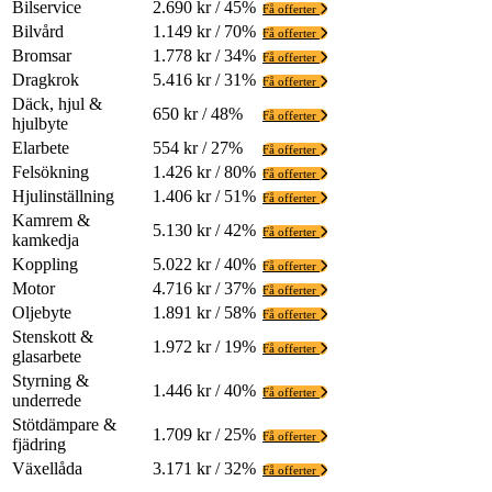
Bilservice
2.690 kr / 45%
Få offerter
Bilvård
1.149 kr / 70%
Få offerter
Bromsar
1.778 kr / 34%
Få offerter
Dragkrok
5.416 kr / 31%
Få offerter
Däck, hjul &
650 kr / 48%
Få offerter
hjulbyte
Elarbete
554 kr / 27%
Få offerter
Felsökning
1.426 kr / 80%
Få offerter
Hjulinställning
1.406 kr / 51%
Få offerter
Kamrem &
5.130 kr / 42%
Få offerter
kamkedja
Koppling
5.022 kr / 40%
Få offerter
Motor
4.716 kr / 37%
Få offerter
Oljebyte
1.891 kr / 58%
Få offerter
Stenskott &
1.972 kr / 19%
Få offerter
glasarbete
Styrning &
1.446 kr / 40%
Få offerter
underrede
Stötdämpare &
1.709 kr / 25%
Få offerter
fjädring
Växellåda
3.171 kr / 32%
Få offerter