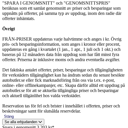
"SPARA I GENOMSNITT" och "GENOMSNITTSPRIS"
beräknas som ett samlat genomsnitt av priser och besparingar som
uppnåtts på offerter, på samma typ av uppdrag, inom den radie där
offerter inhämtats.
Övrigt
FRÅN-PRISER uppdateras varje halvtimme och anges i kr. Övrig
pris- och besparingsinformation, som anges i kronor eller procent,
uppdateras en gång i kvartalet (1 jan., 1 apr., 1 juli och 1 okt.) och
baseras på 12 månaders data från uppdrag som har fått minst fyra
offerter. Priserna är inklusive moms och andra eventuella avgifter.
Det faktiska antalet offerter, priser, besparingar och tillgängligheten
för verkstäders tillgänglighet kan ha ändrats sedan du senast besökte
autobutler.se eller fick marknadsföring från oss via t.ex. e-post,
online- eller offlinekampanjer, etc. Skapa därför alltid ett uppdrag på
autobutler.se för att se aktuella tillgängliga priser och besparingar
och aktuell tillgänlihet hos valda verkstäder.
Reservation tas för fel och brister i innehållet i offerten, priser och
beskrivningar samt för slutsålda reservdelar.
Stäng
Se alla erbjudanden
Spara i genomsnitt 3 203 kr*