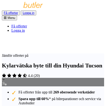
Få offerter
Logga in
Menu
Få offerter
Logga in
Jämför offerter på
Kylarvätska byte till din Hyundai Tucson
4.4
(
20
)
Få offerter från upp till
269 oberoende verkstäder
Spara upp till 60%
* på bilreparationer och service via
Autobutler