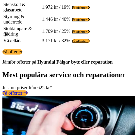
Stenskott &
1.972 kr / 19%
Få offerter
glasarbete
Styrning &
1.446 kr / 40%
Få offerter
underrede
Stötdämpare &
1.709 kr / 25%
Få offerter
fjädring
Växellåda
3.171 kr / 32%
Få offerter
Få offerter
Jämför offerter på
Hyundai
Fälgar
byte eller reparation
Mest populära service och reparationer
Just nu priser från 625 kr*
Få offerter