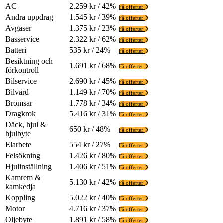
AC
2.259 kr / 42%
Få offerter
Andra uppdrag
1.545 kr / 39%
Få offerter
Avgaser
1.375 kr / 23%
Få offerter
Basservice
2.322 kr / 62%
Få offerter
Batteri
535 kr / 24%
Få offerter
Besiktning och
1.691 kr / 68%
Få offerter
förkontroll
Bilservice
2.690 kr / 45%
Få offerter
Bilvård
1.149 kr / 70%
Få offerter
Bromsar
1.778 kr / 34%
Få offerter
Dragkrok
5.416 kr / 31%
Få offerter
Däck, hjul &
650 kr / 48%
Få offerter
hjulbyte
Elarbete
554 kr / 27%
Få offerter
Felsökning
1.426 kr / 80%
Få offerter
Hjulinställning
1.406 kr / 51%
Få offerter
Kamrem &
5.130 kr / 42%
Få offerter
kamkedja
Koppling
5.022 kr / 40%
Få offerter
Motor
4.716 kr / 37%
Få offerter
Oljebyte
1.891 kr / 58%
Få offerter