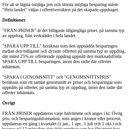
För att se lägsta möjliga pris och största möjliga besparing måste
"Hela landet" väljas i offertöversikten på det skapade uppdraget.
Definitioner
"FRÅN-PRISER" är det billigaste tillgängliga priset, på samma typ
av uppdrag, från verkstäder i hela landet.
"SPARA UPP TILL" beräknas som den uppnådda besparingen
mellan den billigaste och dyraste offerten på samma typ av uppdrag,
där minst 25% av offerterade uppdrag uppnått den marknadsförda
SPARA UPP TILL besparingen, inom den radie där offerter
inhämtats.
"SPARA I GENOMSNITT" och "GENOMSNITTSPRIS"
beräknas som ett samlat genomsnitt av priser och besparingar som
uppnåtts på offerter, på samma typ av uppdrag, inom den radie där
offerter inhämtats.
Övrigt
FRÅN-PRISER uppdateras varje halvtimme och anges i kr. Övrig
pris- och besparingsinformation, som anges i kronor eller procent,
uppdateras en gång i kvartalet (1 jan., 1 apr., 1 juli och 1 okt.) och
baseras på 12 månaders data från uppdrag som har fått minst fyra