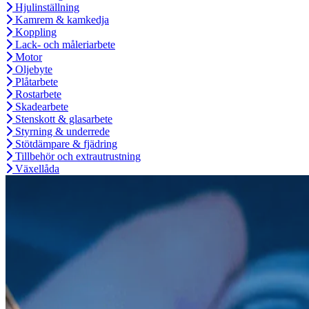
Hjulinställning
Kamrem & kamkedja
Koppling
Lack- och måleriarbete
Motor
Oljebyte
Plåtarbete
Rostarbete
Skadearbete
Stenskott & glasarbete
Styrning & underrede
Stötdämpare & fjädring
Tillbehör och extrautrustning
Växellåda