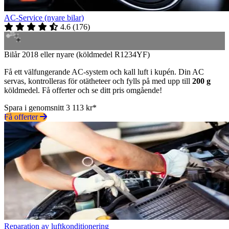
AC-Service (nyare bilar)
4.6
(
176
)
Bilår 2018 eller nyare (köldmedel R1234YF)
Få ett välfungerande AC-system och kall luft i kupén. Din AC
servas, kontrolleras för otätheteer och fylls på med upp till
200 g
köldmedel. Få offerter och se ditt pris omgående!
Spara i genomsnitt 3 113 kr*
Få offerter
Reparation av luftkonditionering