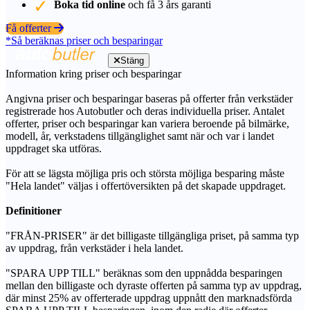
Boka tid online
och få 3 års garanti
Få offerter
*Så beräknas priser och besparingar
Stäng
Information kring priser och besparingar
Angivna priser och besparingar baseras på offerter från verkstäder
registrerade hos Autobutler och deras individuella priser. Antalet
offerter, priser och besparingar kan variera beroende på bilmärke,
modell, år, verkstadens tillgänglighet samt när och var i landet
uppdraget ska utföras.
För att se lägsta möjliga pris och största möjliga besparing måste
"Hela landet" väljas i offertöversikten på det skapade uppdraget.
Definitioner
"FRÅN-PRISER" är det billigaste tillgängliga priset, på samma typ
av uppdrag, från verkstäder i hela landet.
"SPARA UPP TILL" beräknas som den uppnådda besparingen
mellan den billigaste och dyraste offerten på samma typ av uppdrag,
där minst 25% av offerterade uppdrag uppnått den marknadsförda