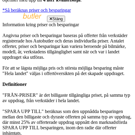
*Så beräknas priser och besparingar
Stäng
Information kring priser och besparingar
Angivna priser och besparingar baseras på offerter från verkstäder
registrerade hos Autobutler och deras individuella priser. Antalet
offerter, priser och besparingar kan variera beroende på bilmärke,
modell, år, verkstadens tillgänglighet samt när och var i landet
uppdraget ska utföras.
För att se lägsta möjliga pris och största möjliga besparing måste
"Hela landet" väljas i offertöversikten på det skapade uppdraget.
Definitioner
"FRÅN-PRISER" är det billigaste tillgängliga priset, på samma typ
av uppdrag, från verkstäder i hela landet.
"SPARA UPP TILL" beräknas som den uppnådda besparingen
mellan den billigaste och dyraste offerten på samma typ av uppdrag,
där minst 25% av offerterade uppdrag uppnått den marknadsförda
SPARA UPP TILL besparingen, inom den radie där offerter
inhämtats.