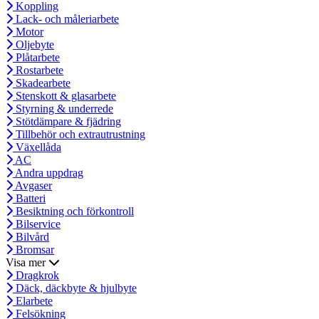
Koppling
Lack- och måleriarbete
Motor
Oljebyte
Plåtarbete
Rostarbete
Skadearbete
Stenskott & glasarbete
Styrning & underrede
Stötdämpare & fjädring
Tillbehör och extrautrustning
Växellåda
AC
Andra uppdrag
Avgaser
Batteri
Besiktning och förkontroll
Bilservice
Bilvård
Bromsar
Visa mer
Dragkrok
Däck, däckbyte & hjulbyte
Elarbete
Felsökning