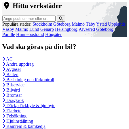
Hitta verkstäder
Populära städer:
Stockholm
Göteborg
Malmö
Täby
Ystad
Upplands
Väsby
Malmö
Lund
Genarp
Helsingborg
Älvsered
Göteborg
Partille
Hunnebostrand
Högsäter
Vad ska göras på din bil?
AC
Andra uppdrag
Avgaser
Batteri
Besiktning och förkontroll
Bilservice
Bilvård
Bromsar
Dragkrok
Däck, däckbyte & hjulbyte
Elarbete
Felsökning
Hjulinställning
Kamrem & kamkedja