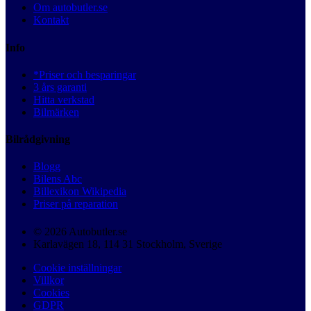
Om autobutler.se
Kontakt
Info
*Priser och besparingar
3 års garanti
Hitta verkstad
Bilmärken
Bilrådgivning
Blogg
Bilens Abc
Billexikon Wikipedia
Priser på reparation
© 2026 Autobutler.se
Karlavägen 18, 114 31 Stockholm, Sverige
Cookie inställningar
Villkor
Cookies
GDPR