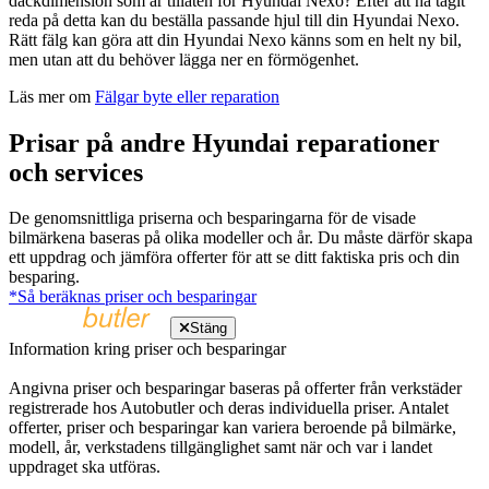
däckdimension som är tillåten för Hyundai Nexo? Efter att ha tagit
reda på detta kan du beställa passande hjul till din Hyundai Nexo.
Rätt fälg kan göra att din Hyundai Nexo känns som en helt ny bil,
men utan att du behöver lägga ner en förmögenhet.
Läs mer om
Fälgar byte eller reparation
Prisar på andre Hyundai reparationer
och services
De genomsnittliga priserna och besparingarna för de visade
bilmärkena baseras på olika modeller och år. Du måste därför skapa
ett uppdrag och jämföra offerter för att se ditt faktiska pris och din
besparing.
*Så beräknas priser och besparingar
Stäng
Information kring priser och besparingar
Angivna priser och besparingar baseras på offerter från verkstäder
registrerade hos Autobutler och deras individuella priser. Antalet
offerter, priser och besparingar kan variera beroende på bilmärke,
modell, år, verkstadens tillgänglighet samt när och var i landet
uppdraget ska utföras.