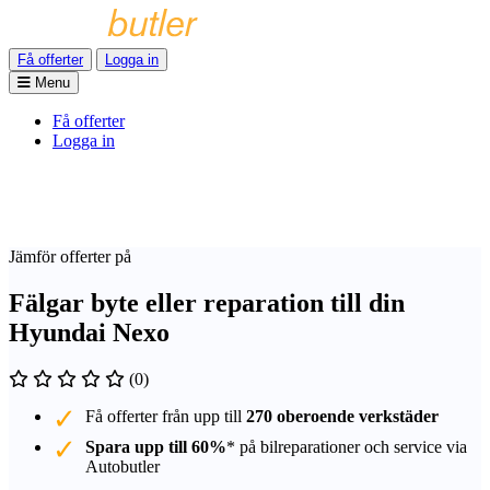
Få offerter
Logga in
Menu
Få offerter
Logga in
Jämför offerter på
Fälgar byte eller reparation till din
Hyundai Nexo
(0)
Få offerter från upp till
270 oberoende verkstäder
Spara upp till 60%
* på bilreparationer och service via
Autobutler