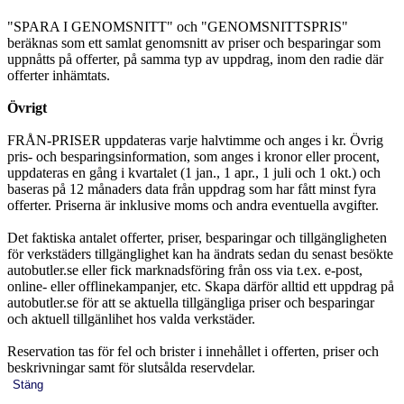
"SPARA I GENOMSNITT" och "GENOMSNITTSPRIS"
beräknas som ett samlat genomsnitt av priser och besparingar som
uppnåtts på offerter, på samma typ av uppdrag, inom den radie där
offerter inhämtats.
Övrigt
FRÅN-PRISER uppdateras varje halvtimme och anges i kr. Övrig
pris- och besparingsinformation, som anges i kronor eller procent,
uppdateras en gång i kvartalet (1 jan., 1 apr., 1 juli och 1 okt.) och
baseras på 12 månaders data från uppdrag som har fått minst fyra
offerter. Priserna är inklusive moms och andra eventuella avgifter.
Det faktiska antalet offerter, priser, besparingar och tillgängligheten
för verkstäders tillgänglighet kan ha ändrats sedan du senast besökte
autobutler.se eller fick marknadsföring från oss via t.ex. e-post,
online- eller offlinekampanjer, etc. Skapa därför alltid ett uppdrag på
autobutler.se för att se aktuella tillgängliga priser och besparingar
och aktuell tillgänlihet hos valda verkstäder.
Reservation tas för fel och brister i innehållet i offerten, priser och
beskrivningar samt för slutsålda reservdelar.
Stäng