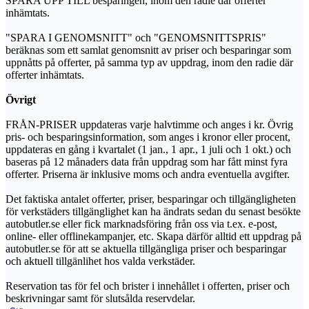
SPARA UPP TILL besparingen, inom den radie där offerter
inhämtats.
"SPARA I GENOMSNITT" och "GENOMSNITTSPRIS"
beräknas som ett samlat genomsnitt av priser och besparingar som
uppnåtts på offerter, på samma typ av uppdrag, inom den radie där
offerter inhämtats.
Övrigt
FRÅN-PRISER uppdateras varje halvtimme och anges i kr. Övrig
pris- och besparingsinformation, som anges i kronor eller procent,
uppdateras en gång i kvartalet (1 jan., 1 apr., 1 juli och 1 okt.) och
baseras på 12 månaders data från uppdrag som har fått minst fyra
offerter. Priserna är inklusive moms och andra eventuella avgifter.
Det faktiska antalet offerter, priser, besparingar och tillgängligheten
för verkstäders tillgänglighet kan ha ändrats sedan du senast besökte
autobutler.se eller fick marknadsföring från oss via t.ex. e-post,
online- eller offlinekampanjer, etc. Skapa därför alltid ett uppdrag på
autobutler.se för att se aktuella tillgängliga priser och besparingar
och aktuell tillgänlihet hos valda verkstäder.
Reservation tas för fel och brister i innehållet i offerten, priser och
beskrivningar samt för slutsålda reservdelar.