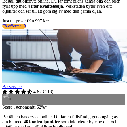
Beställ ditt oljebyte online. Du får tömt bilens gamla olja och bilen
fylls upp med
4 liter kvalitetsolja
. Verkstaden byter även ditt
oljefilter och ser till att göra sig av med den gamla oljan.
Just nu priser från 997 kr*
Få offerter
Basservice
4.6
(
3 118
)
Spara i genomsnitt 62%*
Beställ en basservice online. Du får en fullständig genomgång av
din bil med
46 kontrollpunkter
som inkluderar byte av olja och
oljefilter med upp till
4 liter kvalitetsolja
.