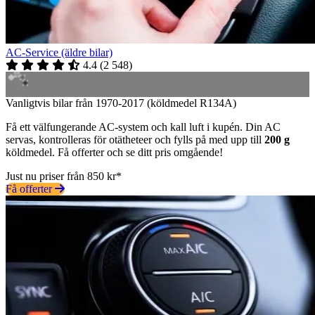
AC-Service (äldre bilar)
4.4
(
2 548
)
Vanligtvis bilar från 1970-2017 (köldmedel R134A)
Få ett välfungerande AC-system och kall luft i kupén. Din AC
servas, kontrolleras för otätheteer och fylls på med upp till
200 g
köldmedel. Få offerter och se ditt pris omgående!
Just nu priser från 850 kr*
Få offerter