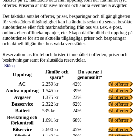
offerter. Priserna är inklusive moms och andra eventuella avgifter.
Det faktiska antalet offerter, priser, besparingar och tillgängligheten
för verkstäders tillgänglighet kan ha ändrats sedan du senast besökte
autobutler.se eller fick marknadsföring från oss via t.ex. e-post,
online- eller offlinekampanjer, etc. Skapa därför alltid ett uppdrag på
autobutler.se för att se aktuella tillgängliga priser och besparingar
och aktuell tillgänlihet hos valda verkstäder.
Reservation tas för fel och brister i innehållet i offerten, priser och
beskrivningar samt för slutsålda reservdelar.
Stäng
Jämför och
Du sparar i
Uppdrag
spara*
genomsnitt*
AC
2.259 kr
42%
Få offerter
Andra uppdrag
1.545 kr
39%
Få offerter
Avgaser
1.375 kr
23%
Få offerter
Basservice
2.322 kr
62%
Få offerter
Batteri
535 kr
24%
Få offerter
Besiktning och
1.691 kr
68%
Få offerter
förkontroll
Bilservice
2.690 kr
45%
Få offerter