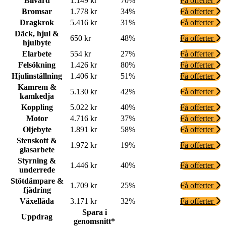
Bilvård
1.149 kr
70%
Få offerter
Bromsar
1.778 kr
34%
Få offerter
Dragkrok
5.416 kr
31%
Få offerter
Däck, hjul &
650 kr
48%
Få offerter
hjulbyte
Elarbete
554 kr
27%
Få offerter
Felsökning
1.426 kr
80%
Få offerter
Hjulinställning
1.406 kr
51%
Få offerter
Kamrem &
5.130 kr
42%
Få offerter
kamkedja
Koppling
5.022 kr
40%
Få offerter
Motor
4.716 kr
37%
Få offerter
Oljebyte
1.891 kr
58%
Få offerter
Stenskott &
1.972 kr
19%
Få offerter
glasarbete
Styrning &
1.446 kr
40%
Få offerter
underrede
Stötdämpare &
1.709 kr
25%
Få offerter
fjädring
Växellåda
3.171 kr
32%
Få offerter
Spara i
Uppdrag
genomsnitt*