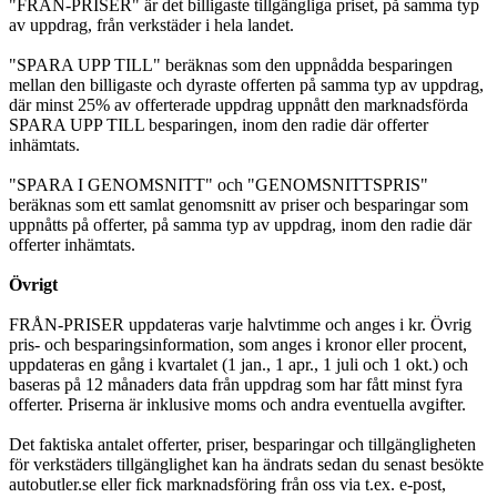
"FRÅN-PRISER" är det billigaste tillgängliga priset, på samma typ
av uppdrag, från verkstäder i hela landet.
"SPARA UPP TILL" beräknas som den uppnådda besparingen
mellan den billigaste och dyraste offerten på samma typ av uppdrag,
där minst 25% av offerterade uppdrag uppnått den marknadsförda
SPARA UPP TILL besparingen, inom den radie där offerter
inhämtats.
"SPARA I GENOMSNITT" och "GENOMSNITTSPRIS"
beräknas som ett samlat genomsnitt av priser och besparingar som
uppnåtts på offerter, på samma typ av uppdrag, inom den radie där
offerter inhämtats.
Övrigt
FRÅN-PRISER uppdateras varje halvtimme och anges i kr. Övrig
pris- och besparingsinformation, som anges i kronor eller procent,
uppdateras en gång i kvartalet (1 jan., 1 apr., 1 juli och 1 okt.) och
baseras på 12 månaders data från uppdrag som har fått minst fyra
offerter. Priserna är inklusive moms och andra eventuella avgifter.
Det faktiska antalet offerter, priser, besparingar och tillgängligheten
för verkstäders tillgänglighet kan ha ändrats sedan du senast besökte
autobutler.se eller fick marknadsföring från oss via t.ex. e-post,