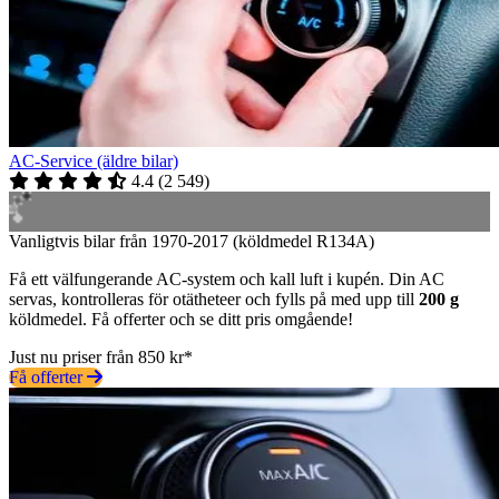
AC-Service (äldre bilar)
4.4
(
2 549
)
Vanligtvis bilar från 1970-2017 (köldmedel R134A)
Få ett välfungerande AC-system och kall luft i kupén. Din AC
servas, kontrolleras för otätheteer och fylls på med upp till
200 g
köldmedel. Få offerter och se ditt pris omgående!
Just nu priser från 850 kr*
Få offerter