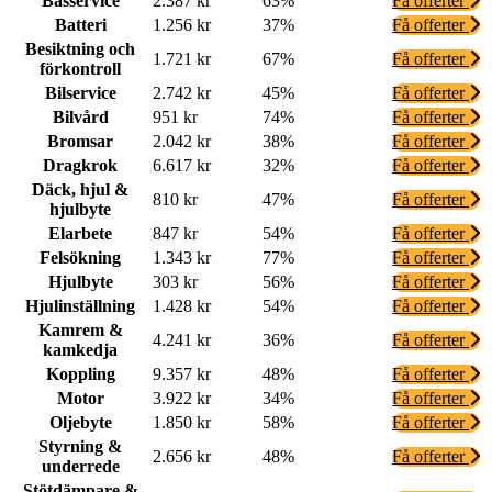
Basservice
2.387 kr
63%
Få offerter
Batteri
1.256 kr
37%
Få offerter
Besiktning och
1.721 kr
67%
Få offerter
förkontroll
Bilservice
2.742 kr
45%
Få offerter
Bilvård
951 kr
74%
Få offerter
Bromsar
2.042 kr
38%
Få offerter
Dragkrok
6.617 kr
32%
Få offerter
Däck, hjul &
810 kr
47%
Få offerter
hjulbyte
Elarbete
847 kr
54%
Få offerter
Felsökning
1.343 kr
77%
Få offerter
Hjulbyte
303 kr
56%
Få offerter
Hjulinställning
1.428 kr
54%
Få offerter
Kamrem &
4.241 kr
36%
Få offerter
kamkedja
Koppling
9.357 kr
48%
Få offerter
Motor
3.922 kr
34%
Få offerter
Oljebyte
1.850 kr
58%
Få offerter
Styrning &
2.656 kr
48%
Få offerter
underrede
Stötdämpare &