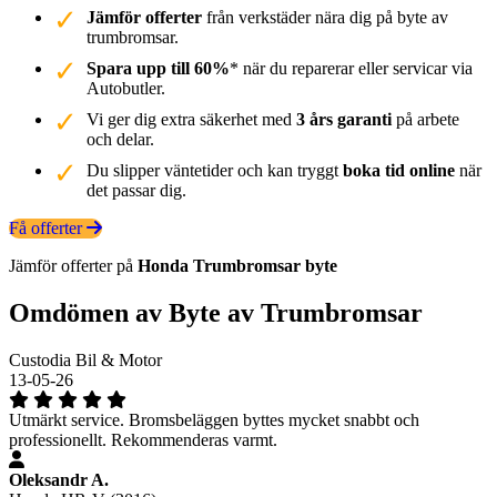
Jämför offerter
från verkstäder nära dig på byte av
trumbromsar.
Spara upp till 60%
* när du reparerar eller servicar via
Autobutler.
Vi ger dig extra säkerhet med
3 års garanti
på arbete
och delar.
Du slipper väntetider och kan tryggt
boka tid online
när
det passar dig.
Få offerter
Jämför offerter på
Honda
Trumbromsar
byte
Omdömen av Byte av Trumbromsar
Custodia Bil & Motor
13-05-26
Utmärkt service. Bromsbeläggen byttes mycket snabbt och
professionellt. Rekommenderas varmt.
Oleksandr A.