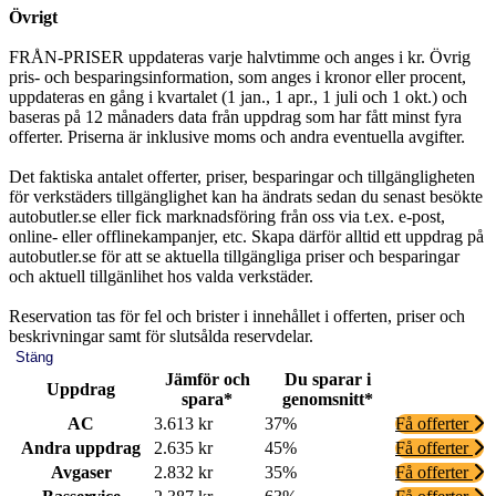
Övrigt
FRÅN-PRISER uppdateras varje halvtimme och anges i kr. Övrig
pris- och besparingsinformation, som anges i kronor eller procent,
uppdateras en gång i kvartalet (1 jan., 1 apr., 1 juli och 1 okt.) och
baseras på 12 månaders data från uppdrag som har fått minst fyra
offerter. Priserna är inklusive moms och andra eventuella avgifter.
Det faktiska antalet offerter, priser, besparingar och tillgängligheten
för verkstäders tillgänglighet kan ha ändrats sedan du senast besökte
autobutler.se eller fick marknadsföring från oss via t.ex. e-post,
online- eller offlinekampanjer, etc. Skapa därför alltid ett uppdrag på
autobutler.se för att se aktuella tillgängliga priser och besparingar
och aktuell tillgänlihet hos valda verkstäder.
Reservation tas för fel och brister i innehållet i offerten, priser och
beskrivningar samt för slutsålda reservdelar.
Stäng
Jämför och
Du sparar i
Uppdrag
spara*
genomsnitt*
AC
3.613 kr
37%
Få offerter
Andra uppdrag
2.635 kr
45%
Få offerter
Avgaser
2.832 kr
35%
Få offerter