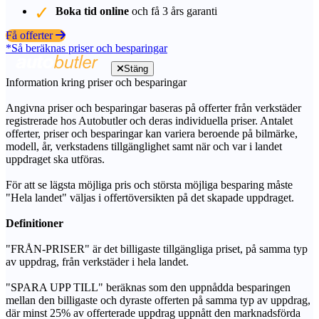
Boka tid online
och få 3 års garanti
Få offerter
*Så beräknas priser och besparingar
Stäng
Information kring priser och besparingar
Angivna priser och besparingar baseras på offerter från verkstäder
registrerade hos Autobutler och deras individuella priser. Antalet
offerter, priser och besparingar kan variera beroende på bilmärke,
modell, år, verkstadens tillgänglighet samt när och var i landet
uppdraget ska utföras.
För att se lägsta möjliga pris och största möjliga besparing måste
"Hela landet" väljas i offertöversikten på det skapade uppdraget.
Definitioner
"FRÅN-PRISER" är det billigaste tillgängliga priset, på samma typ
av uppdrag, från verkstäder i hela landet.
"SPARA UPP TILL" beräknas som den uppnådda besparingen
mellan den billigaste och dyraste offerten på samma typ av uppdrag,
där minst 25% av offerterade uppdrag uppnått den marknadsförda