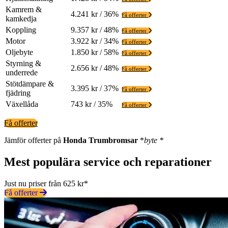
Kamrem &
4.241 kr / 36%
Få offerter
kamkedja
Koppling
9.357 kr / 48%
Få offerter
Motor
3.922 kr / 34%
Få offerter
Oljebyte
1.850 kr / 58%
Få offerter
Styrning &
2.656 kr / 48%
Få offerter
underrede
Stötdämpare &
3.395 kr / 37%
Få offerter
fjädring
Växellåda
743 kr / 35%
Få offerter
Få offerter
Jämför offerter på
Honda
Trumbromsar
*
byte *
Mest populära service och reparationer
Just nu priser från 625 kr*
Få offerter