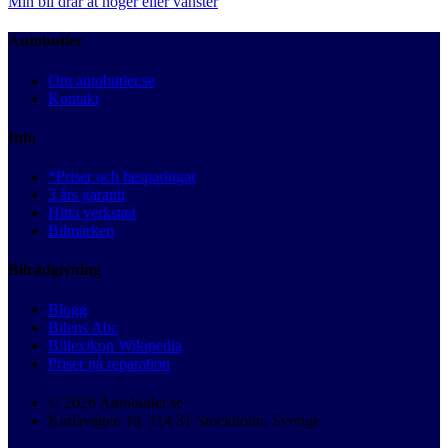
Min bil drar åt höger eller vänster
Autobutler
Om autobutler.se
Kontakt
Info
*Priser och besparingar
3 års garanti
Hitta verkstad
Bilmärken
Bilrådgivning
Blogg
Bilens Abc
Billexikon Wikipedia
Priser på reparation
© 2026 Autobutler.se
Karlavägen 18, 114 31 Stockholm, Sverige