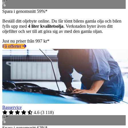
Spara i genomsnitt 59%*
Beställ ditt oljebyte online. Du får tömt bilens gamla olja och bilen
fylls upp med
4 liter kvalitetsolja
. Verkstaden byter även ditt
oljefilter och ser till att göra sig av med den gamla oljan.
Just nu priser från 997 kr*
Få offerter
Basservice
4.6
(
3 118
)
Spara i genomsnitt 62%*