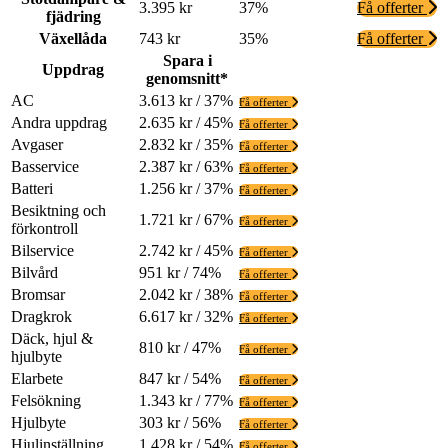
3.395 kr
37%
Få offerter
fjädring
Växellåda
743 kr
35%
Få offerter
Spara i
Uppdrag
genomsnitt*
AC
3.613 kr / 37%
Få offerter
Andra uppdrag
2.635 kr / 45%
Få offerter
Avgaser
2.832 kr / 35%
Få offerter
Basservice
2.387 kr / 63%
Få offerter
Batteri
1.256 kr / 37%
Få offerter
Besiktning och
1.721 kr / 67%
Få offerter
förkontroll
Bilservice
2.742 kr / 45%
Få offerter
Bilvård
951 kr / 74%
Få offerter
Bromsar
2.042 kr / 38%
Få offerter
Dragkrok
6.617 kr / 32%
Få offerter
Däck, hjul &
810 kr / 47%
Få offerter
hjulbyte
Elarbete
847 kr / 54%
Få offerter
Felsökning
1.343 kr / 77%
Få offerter
Hjulbyte
303 kr / 56%
Få offerter
Hjulinställning
1.428 kr / 54%
Få offerter