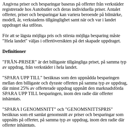
Angivna priser och besparingar baseras på offerter från verkstäder
registrerade hos Autobutler och deras individuella priser. Antalet
offerter, priser och besparingar kan variera beroende på bilmärke,
modell, år, verkstadens tillgänglighet samt när och var i landet
uppdraget ska utföras.
För att se lägsta möjliga pris och största möjliga besparing måste
"Hela landet" väljas i offertöversikten på det skapade uppdraget.
Definitioner
"FRÅN-PRISER" är det billigaste tillgängliga priset, på samma typ
av uppdrag, från verkstäder i hela landet.
"SPARA UPP TILL" beräknas som den uppnådda besparingen
mellan den billigaste och dyraste offerten på samma typ av uppdrag,
där minst 25% av offerterade uppdrag uppnått den marknadsförda
SPARA UPP TILL besparingen, inom den radie där offerter
inhämtats.
"SPARA I GENOMSNITT" och "GENOMSNITTSPRIS"
beräknas som ett samlat genomsnitt av priser och besparingar som
uppnåtts på offerter, på samma typ av uppdrag, inom den radie där
offerter inhämtats.