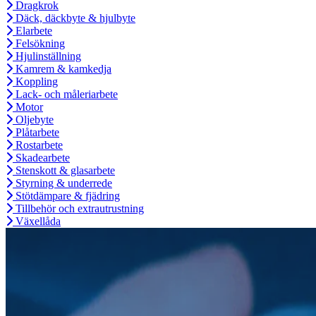
Dragkrok
Däck, däckbyte & hjulbyte
Elarbete
Felsökning
Hjulinställning
Kamrem & kamkedja
Koppling
Lack- och måleriarbete
Motor
Oljebyte
Plåtarbete
Rostarbete
Skadearbete
Stenskott & glasarbete
Styrning & underrede
Stötdämpare & fjädring
Tillbehör och extrautrustning
Växellåda