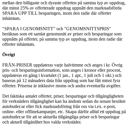
mellan den billigaste och dyraste offerten på samma typ av uppdrag,
där minst 25% av offerterade uppdrag uppnått den marknadsförda
SPARA UPP TILL besparingen, inom den radie där offerter
inhämtats.
"SPARA I GENOMSNITT" och "GENOMSNITTSPRIS"
beräknas som ett samlat genomsnitt av priser och besparingar som
uppnåtts på offerter, på samma typ av uppdrag, inom den radie där
offerter inhämtats.
Övrigt
FRÅN-PRISER uppdateras varje halvtimme och anges i kr. Övrig
pris- och besparingsinformation, som anges i kronor eller procent,
uppdateras en gång i kvartalet (1 jan., 1 apr., 1 juli och 1 okt.) och
baseras på 12 månaders data från uppdrag som har fått minst fyra
offerter. Priserna är inklusive moms och andra eventuella avgifter.
Det faktiska antalet offerter, priser, besparingar och tillgängligheten
för verkstäders tillgänglighet kan ha ändrats sedan du senast besökte
autobutler.se eller fick marknadsföring från oss via t.ex. e-post,
online- eller offlinekampanjer, etc. Skapa därför alltid ett uppdrag på
autobutler.se för att se aktuella tillgängliga priser och besparingar
och aktuell tillgänlihet hos valda verkstäder.