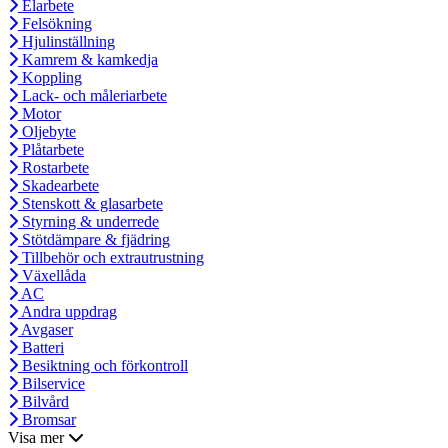
Elarbete
Felsökning
Hjulinställning
Kamrem & kamkedja
Koppling
Lack- och måleriarbete
Motor
Oljebyte
Plåtarbete
Rostarbete
Skadearbete
Stenskott & glasarbete
Styrning & underrede
Stötdämpare & fjädring
Tillbehör och extrautrustning
Växellåda
AC
Andra uppdrag
Avgaser
Batteri
Besiktning och förkontroll
Bilservice
Bilvård
Bromsar
Visa mer