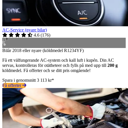
AC-Service (nyare bilar)
4.6
(
176
)
Bilår 2018 eller nyare (köldmedel R1234YF)
Få ett välfungerande AC-system och kall luft i kupén. Din AC
servas, kontrolleras för otätheteer och fylls på med upp till
200 g
köldmedel. Få offerter och se ditt pris omgående!
Spara i genomsnitt 3 113 kr*
Få offerter