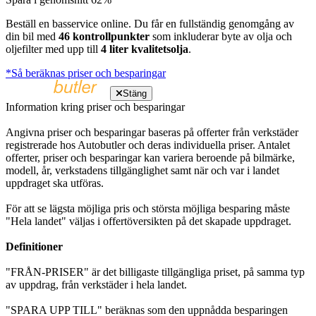
Beställ en basservice online. Du får en fullständig genomgång av
din bil med
46 kontrollpunkter
som inkluderar byte av olja och
oljefilter med upp till
4 liter kvalitetsolja
.
*Så beräknas priser och besparingar
Stäng
Information kring priser och besparingar
Angivna priser och besparingar baseras på offerter från verkstäder
registrerade hos Autobutler och deras individuella priser. Antalet
offerter, priser och besparingar kan variera beroende på bilmärke,
modell, år, verkstadens tillgänglighet samt när och var i landet
uppdraget ska utföras.
För att se lägsta möjliga pris och största möjliga besparing måste
"Hela landet" väljas i offertöversikten på det skapade uppdraget.
Definitioner
"FRÅN-PRISER" är det billigaste tillgängliga priset, på samma typ
av uppdrag, från verkstäder i hela landet.
"SPARA UPP TILL" beräknas som den uppnådda besparingen