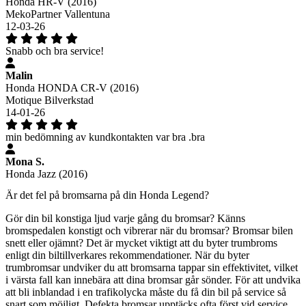
Honda HR-V (2016)
MekoPartner Vallentuna
12-03-26
Snabb och bra service!
Malin
Honda HONDA CR-V (2016)
Motique Bilverkstad
14-01-26
min bedömning av kundkontakten var bra .bra
Mona S.
Honda Jazz (2016)
Är det fel på bromsarna på din Honda Legend?
Gör din bil konstiga ljud varje gång du bromsar? Känns
bromspedalen konstigt och vibrerar när du bromsar? Bromsar bilen
snett eller ojämnt? Det är mycket viktigt att du byter trumbroms
enligt din biltillverkares rekommendationer. När du byter
trumbromsar undviker du att bromsarna tappar sin effektivitet, vilket
i värsta fall kan innebära att dina bromsar går sönder. För att undvika
att bli inblandad i en trafikolycka måste du få din bil på service så
snart som möjligt. Defekta bromsar upptäcks ofta först vid service