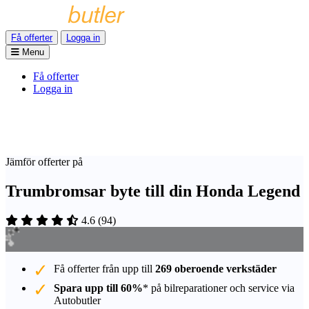
Få offerter
Logga in
Menu
Få offerter
Logga in
Jämför offerter på
Trumbromsar byte till din Honda Legend
4.6
(
94
)
Få offerter från upp till
269 oberoende verkstäder
Spara upp till 60%
* på bilreparationer och service via
Autobutler