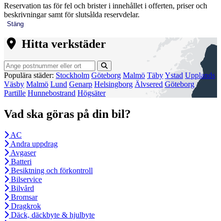
Reservation tas för fel och brister i innehållet i offerten, priser och
beskrivningar samt för slutsålda reservdelar.
Stäng
Hitta verkstäder
Populära städer:
Stockholm
Göteborg
Malmö
Täby
Ystad
Upplands
Väsby
Malmö
Lund
Genarp
Helsingborg
Älvsered
Göteborg
Partille
Hunnebostrand
Högsäter
Vad ska göras på din bil?
AC
Andra uppdrag
Avgaser
Batteri
Besiktning och förkontroll
Bilservice
Bilvård
Bromsar
Dragkrok
Däck, däckbyte & hjulbyte