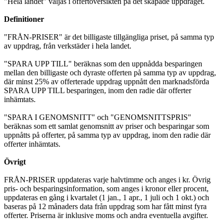
"Hela landet" väljas i offertöversikten på det skapade uppdraget.
Definitioner
"FRÅN-PRISER" är det billigaste tillgängliga priset, på samma typ
av uppdrag, från verkstäder i hela landet.
"SPARA UPP TILL" beräknas som den uppnådda besparingen
mellan den billigaste och dyraste offerten på samma typ av uppdrag,
där minst 25% av offerterade uppdrag uppnått den marknadsförda
SPARA UPP TILL besparingen, inom den radie där offerter
inhämtats.
"SPARA I GENOMSNITT" och "GENOMSNITTSPRIS"
beräknas som ett samlat genomsnitt av priser och besparingar som
uppnåtts på offerter, på samma typ av uppdrag, inom den radie där
offerter inhämtats.
Övrigt
FRÅN-PRISER uppdateras varje halvtimme och anges i kr. Övrig
pris- och besparingsinformation, som anges i kronor eller procent,
uppdateras en gång i kvartalet (1 jan., 1 apr., 1 juli och 1 okt.) och
baseras på 12 månaders data från uppdrag som har fått minst fyra
offerter. Priserna är inklusive moms och andra eventuella avgifter.