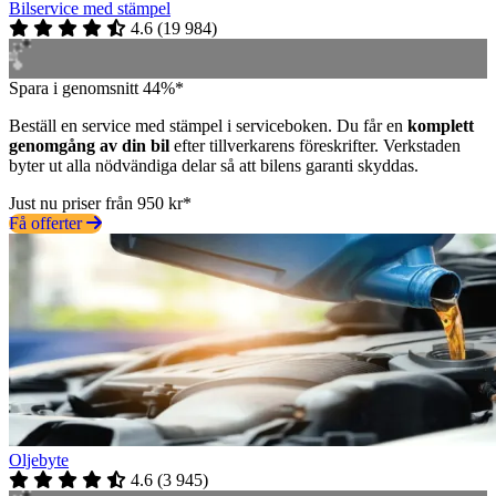
Bilservice med stämpel
4.6
(
19 984
)
Spara i genomsnitt 44%*
Beställ en service med stämpel i serviceboken. Du får en
komplett
genomgång av din bil
efter tillverkarens föreskrifter. Verkstaden
byter ut alla nödvändiga delar så att bilens garanti skyddas.
Just nu priser från 950 kr*
Få offerter
Oljebyte
4.6
(
3 945
)